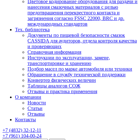
Цветовое кодирование оборудования для раздачи и
нанесения смазочных материалов с целью
предотвращения перекрестного контакта и
загрязнения согласно FSSC 22000, BRC и др.
международных стандартов
Тех. библиотека
Документы по пищевой безопасности смазок
CASSIDA для аудиторов, отдела контроля качества
и проверяющих
Справочная информация
Инструкции по эксплуатации, замене,
транспортировке и хранению
Подбор масел по марке автомобиля или техники
Обращение в службу технической поддержки
Конвертер физических величин
Таблицы аналогов СОЖ
Отзывы и практика применения
О компании
Новости
Статьи
Отзывы
Контакты
+7
(4832)
32-12-11
+7
(961)
104-00-24