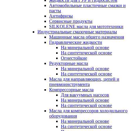
Жидкости для ГУР и гидросистем
Автомобильные пластичные смазки и
пасты
Антифризы
Сервисные продукты
SILKOLENE масла для мототехники
Индустриальные смазочные материалы
Машинные масла общего назначения
Гидравлические жидкости
На минеральной основе
На синтетической основе
Огнестойкие
Редукторные масла
На минеральной основе
На синтетической основе
Масла для направляющих, цепей и
пневмоинструмента
Компрессорные масла
Для вакуумных насосов
На минеральной основе
На синтетической основе
Масла для компрессоров холодильного
оборудования
На минеральной основе
На синтетической основе