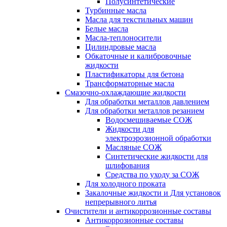
Полусинтетические
Турбинные масла
Масла для текстильных машин
Белые масла
Масла-теплоносители
Цилиндровые масла
Обкаточные и калибровочные
жидкости
Пластификаторы для бетона
Трансформаторные масла
Смазочно-охлаждающие жидкости
Для обработки металлов давлением
Для обработки металлов резанием
Водосмешиваемые СОЖ
Жидкости для
электроэрозионной обработки
Масляные СОЖ
Синтетические жидкости для
шлифования
Средства по уходу за СОЖ
Для холодного проката
Закалочные жидкости и Для установок
непрерывного литья
Очистители и антикоррозионные составы
Антикоррозионные составы