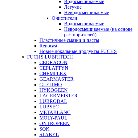
Водосмешиваемые
Летучие
Неводосмешиваемые
Очистители
Водосмешиваемые
Неводосмешиваемые (на основе
растворителей)
Пластичные смазки и пасты
Renocast
Новые локальные продукты FUCHS
FUCHS LUBRITECH
CEDRACON
CEPLATTYN
CHEMPLEX
GEARMASTER
GLEITMO
HYKOGEEN
LAGERMEISTER
LUBRODAL
LUBSEC
METABLANC
MOLY-PAUL
ONTROPEEN
SOK
STABYL