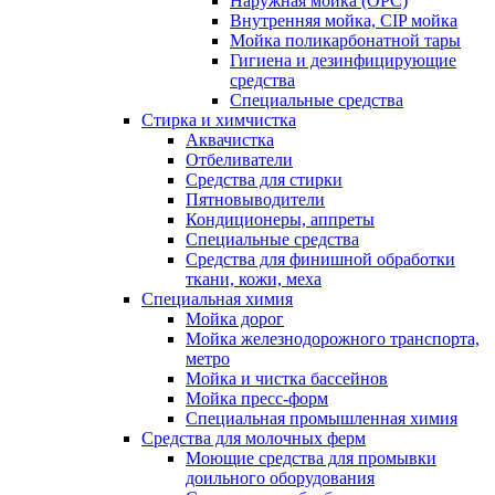
Наружная мойка (ОРС)
Внутренняя мойка, CIP мойка
Мойка поликарбонатной тары
Гигиена и дезинфицирующие
средства
Специальные средства
Стирка и химчистка
Аквачистка
Отбеливатели
Средства для стирки
Пятновыводители
Кондиционеры, аппреты
Специальные средства
Средства для финишной обработки
ткани, кожи, меха
Специальная химия
Мойка дорог
Мойка железнодорожного транспорта,
метро
Мойка и чистка бассейнов
Мойка пресс-форм
Специальная промышленная химия
Средства для молочных ферм
Моющие средства для промывки
доильного оборудования