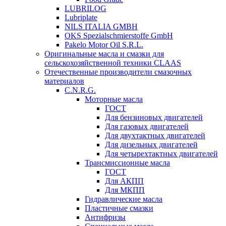
LUBRILOG
Lubriplate
NILS ITALIA GMBH
OKS Spezialschmierstoffe GmbH
Pakelo Motor Oil S.R.L.
Оригинальные масла и смазки для
сельскохозяйственной техники CLAAS
Отечественные производители смазочных
материалов
C.N.R.G.
Моторные масла
ГОСТ
Для бензиновых двигателей
Для газовых двигателей
Для двухтактных двигателей
Для дизельных двигателей
Для четырехтактных двигателей
Трансмиссионные масла
ГОСТ
Для АКПП
Для МКПП
Гидравлические масла
Пластичные смазки
Антифризы