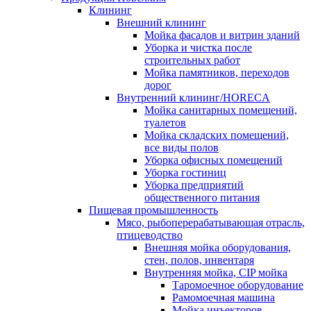
Клининг
Внешний клининг
Мойка фасадов и витрин зданий
Уборка и чистка после
строительных работ
Мойка памятников, переходов
дорог
Внутренний клининг/HORECA
Мойка санитарных помещений,
туалетов
Мойка складских помещений,
все виды полов
Уборка офисных помещений
Уборка гостиниц
Уборка предприятий
общественного питания
Пищевая промышленность
Мясо, рыбоперерабатывающая отрасль,
птицеводство
Внешняя мойка оборудования,
стен, полов, инвентаря
Внутренняя мойка, CIP мойка
Таромоечное оборудование
Рамомоечная машина
Мойка инъекторов