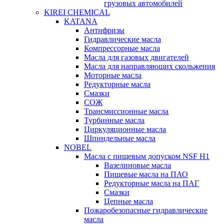
грузовых автомобилей
KIREI CHEMICAL
KATANA
Антифризы
Гидравлические масла
Компрессорные масла
Масла для газовых двигателей
Масла для направляющих скольжения
Моторные масла
Редукторные масла
Смазки
СОЖ
Трансмиссионные масла
Турбинные масла
Циркуляционные масла
Шпиндельные масла
NOBEL
Масла с пищевым допуском NSF H1
Вазелиновые масла
Пищевые масла на ПАО
Редукторные масла на ПАГ
Смазки
Цепные масла
Пожаробезопасные гидравлические
масла