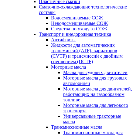
Пластичные смазки
Смазочно-охлаждающие технологические
составы
Водосмешиваемые СОЖ
Неводосмешиваемые СОЖ
Средства по уходу за СОЖ
Транспорт и внедорожная техника
Антифризы
Жидкости для автоматических
трансмиссий (ATF), вариаторов
(CVTF) и трансмиссий с двойным
сцеплением (DCTF)
Моторные масла
Масла для судовых двигателей
Моторные масла для грузовых
автомобилей
Моторные масла для двигателей,
работающих на газообразном
топливе
Моторные масла для легкового
транспорта
Универсальные тракторные
масла
Трансмиссионные масла
Трансмиссионные масла для