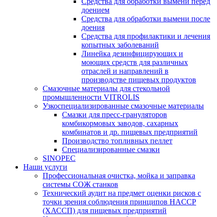
Средства для обработки вымени перед
доением
Средства для обработки вымени после
доения
Средства для профилактики и лечения
копытных заболеваний
Линейка дезинфицирующих и
моющих средств для различных
отраслей и направлений в
производстве пищевых продуктов
Смазочные материалы для стекольной
промышленности VITROLIS
Узкоспециализированные смазочные материалы
Смазки для пресс-грануляторов
комбикормовых заводов, сахарных
комбинатов и др. пищевых предприятий
Производство топливных пеллет
Специализированные смазки
SINOPEC
Наши услуги
Профессиональная очистка, мойка и заправка
системы СОЖ станков
Технический аудит на предмет оценки рисков с
точки зрения соблюдения принципов HACCP
(ХАССП) для пищевых предприятий