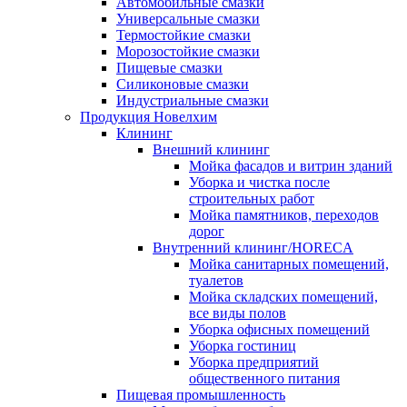
Автомобильные смазки
Универсальные смазки
Термостойкие смазки
Морозостойкие смазки
Пищевые смазки
Силиконовые смазки
Индустриальные смазки
Продукция Новелхим
Клининг
Внешний клининг
Мойка фасадов и витрин зданий
Уборка и чистка после
строительных работ
Мойка памятников, переходов
дорог
Внутренний клининг/HORECA
Мойка санитарных помещений,
туалетов
Мойка складских помещений,
все виды полов
Уборка офисных помещений
Уборка гостиниц
Уборка предприятий
общественного питания
Пищевая промышленность