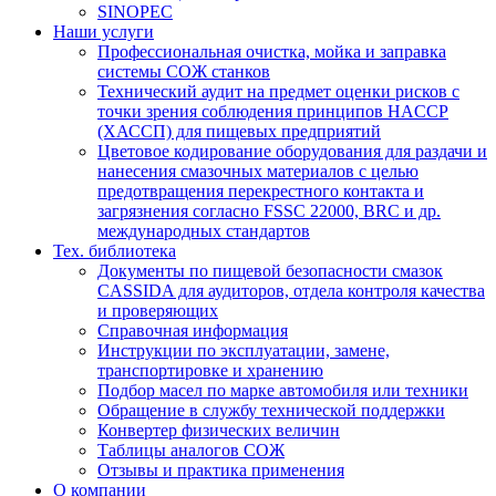
SINOPEC
Наши услуги
Профессиональная очистка, мойка и заправка
системы СОЖ станков
Технический аудит на предмет оценки рисков с
точки зрения соблюдения принципов HACCP
(ХАССП) для пищевых предприятий
Цветовое кодирование оборудования для раздачи и
нанесения смазочных материалов с целью
предотвращения перекрестного контакта и
загрязнения согласно FSSC 22000, BRC и др.
международных стандартов
Тех. библиотека
Документы по пищевой безопасности смазок
CASSIDA для аудиторов, отдела контроля качества
и проверяющих
Справочная информация
Инструкции по эксплуатации, замене,
транспортировке и хранению
Подбор масел по марке автомобиля или техники
Обращение в службу технической поддержки
Конвертер физических величин
Таблицы аналогов СОЖ
Отзывы и практика применения
О компании