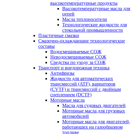
высокотемпературные продукты
Высокотемпературные масла для
цепей
Масла теплоносители
Технологические жидкости для
стекольной промышленности
Пластичные смазки
Смазочно-охлаждающие технологические
составы
Водосмешиваемые СОЖ
Неводосмешиваемые СОЖ
Средства по уходу за СОЖ
Транспорт и внедорожная техника
Антифризы
Жидкости для автоматических
трансмиссий (ATF), вариаторов
(CVTF) и трансмиссий с двойным
сцеплением (DCTF)
Моторные масла
Масла для судовых двигателей
Моторные масла для грузовых
автомобилей
Моторные масла для двигателей,
работающих на газообразном
топливе