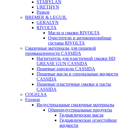
STABYLAN
URETHYN
Разное
BREMER & LEGUIL
GERALYN
RIVOLTA
Масла и смазки RIVOLTA
Очистители и антикоррозийные
составы RIVOLTA
Смазочные материалы для пищевой
промышленности CASSIDA
Нагнетатель для пластичной смазки HD
GREASE GUN CASSIDA
Пищевые аэрозоли CASSIDA
Пищевые масла и специальные жидкости
CASSIDA
Пищевые пластичные смазки и пасты
CASSIDA
COGELSA
Foxgear
Индустриальные смазочные материалы
Общеиндустриальные продукты
Гидравлические масла
Гидравлические огнестойкие
жидкости