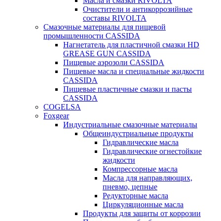
Масла и смазки RIVOLTA
Очистители и антикоррозийные
составы RIVOLTA
Смазочные материалы для пищевой
промышленности CASSIDA
Нагнетатель для пластичной смазки HD
GREASE GUN CASSIDA
Пищевые аэрозоли CASSIDA
Пищевые масла и специальные жидкости
CASSIDA
Пищевые пластичные смазки и пасты
CASSIDA
COGELSA
Foxgear
Индустриальные смазочные материалы
Общеиндустриальные продукты
Гидравлические масла
Гидравлические огнестойкие
жидкости
Компрессорные масла
Масла для направляющих,
пневмо, цепные
Редукторные масла
Циркуляционные масла
Продукты для защиты от коррозии