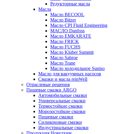
Редукторные масла
Масла
Масло BECOOL
Масло Bitzer
Масло CPI Fluid Engineering
МАСЛО Danfoss
Масло EMKARATE
Масло FRICK
Масло FUCHS
Масло Kluber Summit
Масло Sabroe
Масло Trane
Масло холодильное Suniso
Масло для вакуумных насосов
Смазки и масла reinWell
Отраслевые решения
Пищевые смазки ARGO
Автомобильные смазки
Универсальные смазки
Термостойкие смазки
Морозостойкие смазки
Пищевые смазки
Силиконовые смазки
Индустриальные смазки
Продукция Новелхим