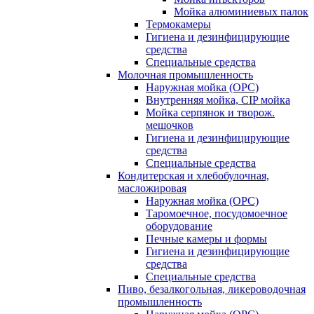
Мойка алюминиевых палок
Термокамеры
Гигиена и дезинфицирующие
средства
Специальные средства
Молочная промышленность
Наружная мойка (ОРС)
Внутренняя мойка, CIP мойка
Мойка серпянок и творож.
мешочков
Гигиена и дезинфицирующие
средства
Специальные средства
Кондитерская и хлебобулочная,
масложировая
Наружная мойка (ОРС)
Таромоечное, посудомоечное
оборудование
Печные камеры и формы
Гигиена и дезинфицирующие
средства
Специальные средства
Пиво, безалкогольная, ликероводочная
промышленность