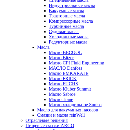
Специальные масла
Индустриальные масла
Вакуумные масла
Тракторные масла
Компрессорные масла
Турбинные масла
Судовые масла
Холодильные масла
Редукторные масла
Масла
Масло BECOOL
Масло Bitzer
Масло CPI Fluid Engineering
МАСЛО Danfoss
Масло EMKARATE
Масло FRICK
Масло FUCHS
Масло Kluber Summit
Масло Sabroe
Масло Trane
Масло холодильное Suniso
Масло для вакуумных насосов
Смазки и масла reinWell
Отраслевые решения
Пищевые смазки ARGO