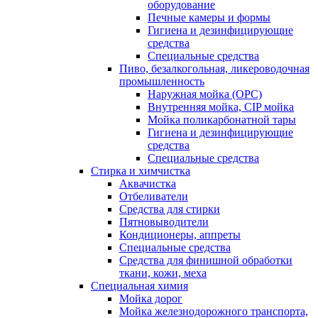
оборудование
Печные камеры и формы
Гигиена и дезинфицирующие
средства
Специальные средства
Пиво, безалкогольная, ликероводочная
промышленность
Наружная мойка (ОРС)
Внутренняя мойка, CIP мойка
Мойка поликарбонатной тары
Гигиена и дезинфицирующие
средства
Специальные средства
Стирка и химчистка
Аквачистка
Отбеливатели
Средства для стирки
Пятновыводители
Кондиционеры, аппреты
Специальные средства
Средства для финишной обработки
ткани, кожи, меха
Специальная химия
Мойка дорог
Мойка железнодорожного транспорта,