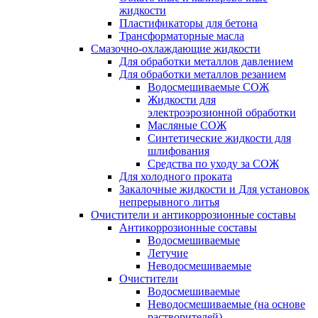
жидкости
Пластификаторы для бетона
Трансформаторные масла
Смазочно-охлаждающие жидкости
Для обработки металлов давлением
Для обработки металлов резанием
Водосмешиваемые СОЖ
Жидкости для
электроэрозионной обработки
Масляные СОЖ
Синтетические жидкости для
шлифования
Средства по уходу за СОЖ
Для холодного проката
Закалочные жидкости и Для установок
непрерывного литья
Очистители и антикоррозионные составы
Антикоррозионные составы
Водосмешиваемые
Летучие
Неводосмешиваемые
Очистители
Водосмешиваемые
Неводосмешиваемые (на основе
растворителей)