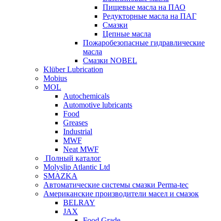
Пищевые масла на ПАО
Редукторные масла на ПАГ
Смазки
Цепные масла
Пожаробезопасные гидравлические
масла
Смазки NOBEL
Klüber Lubrication
Mobius
MOL
Autochemicals
Automotive lubricants
Food
Greases
Industrial
MWF
Neat MWF
Полный каталог
Molyslip Atlantic Ltd
SMAZKA
Автоматические системы смазки Perma-tec
Американские производители масел и смазок
BELRAY
JAX
Food Grade