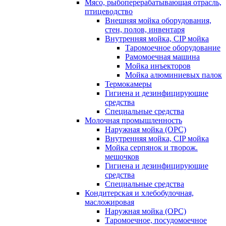
Мясо, рыбоперерабатывающая отрасль,
птицеводство
Внешняя мойка оборудования,
стен, полов, инвентаря
Внутренняя мойка, CIP мойка
Таромоечное оборудование
Рамомоечная машина
Мойка инъекторов
Мойка алюминиевых палок
Термокамеры
Гигиена и дезинфицирующие
средства
Специальные средства
Молочная промышленность
Наружная мойка (ОРС)
Внутренняя мойка, CIP мойка
Мойка серпянок и творож.
мешочков
Гигиена и дезинфицирующие
средства
Специальные средства
Кондитерская и хлебобулочная,
масложировая
Наружная мойка (ОРС)
Таромоечное, посудомоечное