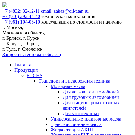
+7
(4832)
32-12-11
email:
zakaz@oil-titan.ru
+7
(910)
292-44-40
техническая консультация
+7
(961)
104-05-10
консультация по стоимости и наличию
г. Москва,
Московская область,
г. Брянск, г. Курск,
г. Калуга, г. Орел,
г. Тула, г. Смоленск.
Запросить тестовый образец
Главная
Продукция
FUCHS
Транспорт и внедорожная техника
Моторные масла
Для легковых автомобилей
Для грузовых автомобилей
Для стационарных газовых
двигателей
Для мототехники
Универсальные тракторные масла
Трансмиссионные масла
Жидкости для АКПП