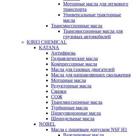
Моторные масла для легкового
транспорта
Универсальные тракторные
масла
Трансмиссионные масла
Трансмиссионные масла для
грузовых автомобилей
KIREI CHEMICAL
KATANA
Антифризы
Гидравлические масла
Компрессорные масла
Масла для газовых двигателей
Масла для направляющих скольжения
Моторные масла
Редукторные масла
Смазки
СОЖ
Трансмиссионные масла
Турбинные масла
Циркуляционные масла
Шпиндельные масла
NOBEL
Масла с пищевым допуском NSF H1
Вазелиновые масла