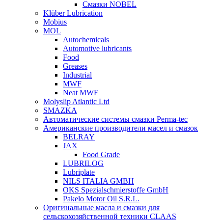
Смазки NOBEL
Klüber Lubrication
Mobius
MOL
Autochemicals
Automotive lubricants
Food
Greases
Industrial
MWF
Neat MWF
Molyslip Atlantic Ltd
SMAZKA
Автоматические системы смазки Perma-tec
Американские производители масел и смазок
BELRAY
JAX
Food Grade
LUBRILOG
Lubriplate
NILS ITALIA GMBH
OKS Spezialschmierstoffe GmbH
Pakelo Motor Oil S.R.L.
Оригинальные масла и смазки для
сельскохозяйственной техники CLAAS