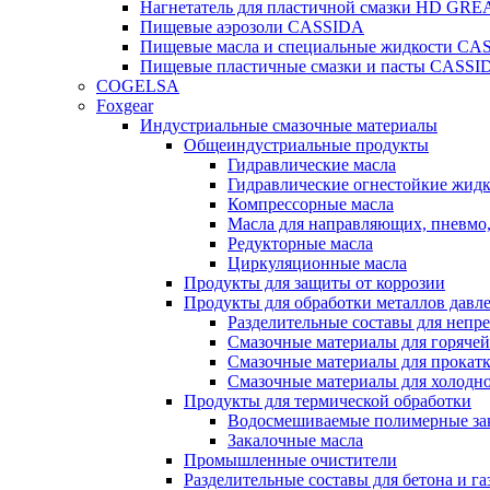
Нагнетатель для пластичной смазки HD G
Пищевые аэрозоли CASSIDA
Пищевые масла и специальные жидкости CA
Пищевые пластичные смазки и пасты CASSI
COGELSA
Foxgear
Индустриальные смазочные материалы
Общеиндустриальные продукты
Гидравлические масла
Гидравлические огнестойкие жид
Компрессорные масла
Масла для направляющих, пневмо
Редукторные масла
Циркуляционные масла
Продукты для защиты от коррозии
Продукты для обработки металлов давл
Разделительные составы для непр
Смазочные материалы для горячей
Смазочные материалы для прокат
Смазочные материалы для холодн
Продукты для термической обработки
Водосмешиваемые полимерные за
Закалочные масла
Промышленные очистители
Разделительные составы для бетона и га