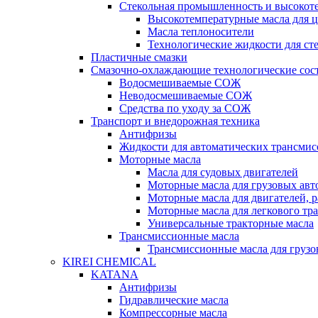
Стекольная промышленность и высокот
Высокотемпературные масла для 
Масла теплоносители
Технологические жидкости для с
Пластичные смазки
Смазочно-охлаждающие технологические сос
Водосмешиваемые СОЖ
Неводосмешиваемые СОЖ
Средства по уходу за СОЖ
Транспорт и внедорожная техника
Антифризы
Жидкости для автоматических трансмис
Моторные масла
Масла для судовых двигателей
Моторные масла для грузовых ав
Моторные масла для двигателей, 
Моторные масла для легкового тр
Универсальные тракторные масла
Трансмиссионные масла
Трансмиссионные масла для груз
KIREI CHEMICAL
KATANA
Антифризы
Гидравлические масла
Компрессорные масла