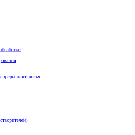
обработки
фования
непрерывного литья
створителей)