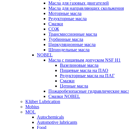
Масла для газовых двигателей
Масла для направляющих скольжения
Моторные масла
Редукторные масла
Смазки
СОЖ
Трансмиссионные масла
Турбинные масла
Циркуляционные масла
Шпиндельные масла
NOBEL
Масла с пищевым допуском NSF H1
Вазелиновые масла
Пищевые масла на ПАО
Редукторные масла на ПАГ
Смазки
Цепные масла
Пожаробезопасные гидравлические мас
Смазки NOBEL
Klüber Lubrication
Mobius
MOL
Autochemicals
Automotive lubricants
Food