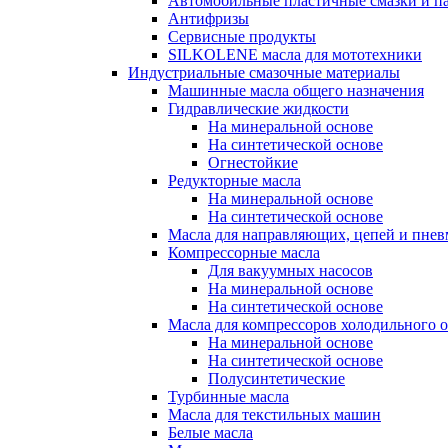
Автомобильные пластичные смазки и п
Антифризы
Сервисные продукты
SILKOLENE масла для мототехники
Индустриальные смазочные материалы
Машинные масла общего назначения
Гидравлические жидкости
На минеральной основе
На синтетической основе
Огнестойкие
Редукторные масла
На минеральной основе
На синтетической основе
Масла для направляющих, цепей и пне
Компрессорные масла
Для вакуумных насосов
На минеральной основе
На синтетической основе
Масла для компрессоров холодильного 
На минеральной основе
На синтетической основе
Полусинтетические
Турбинные масла
Масла для текстильных машин
Белые масла