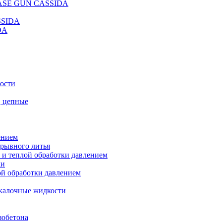
REASE GUN CASSIDA
SSIDA
DA
кости
, цепные
ением
ерывного литья
 и теплой обработки давлением
ки
ой обработки давлением
калочные жидкости
зобетона