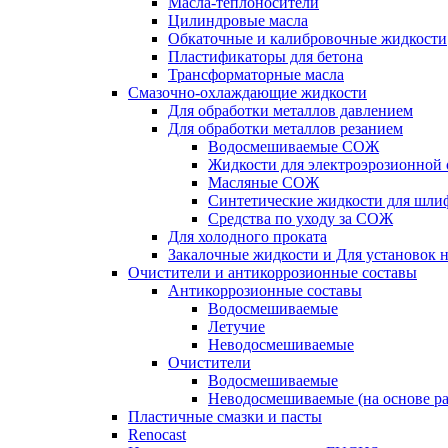
Масла-теплоносители
Цилиндровые масла
Обкаточные и калибровочные жидкости
Пластификаторы для бетона
Трансформаторные масла
Смазочно-охлаждающие жидкости
Для обработки металлов давлением
Для обработки металлов резанием
Водосмешиваемые СОЖ
Жидкости для электроэрозионной 
Масляные СОЖ
Синтетические жидкости для шли
Средства по уходу за СОЖ
Для холодного проката
Закалочные жидкости и Для установок 
Очистители и антикоррозионные составы
Антикоррозионные составы
Водосмешиваемые
Летучие
Неводосмешиваемые
Очистители
Водосмешиваемые
Неводосмешиваемые (на основе ра
Пластичные смазки и пасты
Renocast