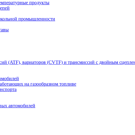
емпературные продукты
цепей
текольной промышленности
тавы
сий (ATF), вариаторов (CVTF) и трансмиссий с двойным сцепл
томобилей
работающих на газообразном топливе
анспорта
овых автомобилей