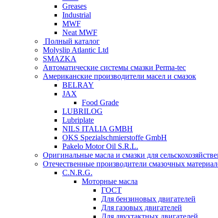
Greases
Industrial
MWF
Neat MWF
Полный каталог
Molyslip Atlantic Ltd
SMAZKA
Автоматические системы смазки Perma-tec
Американские производители масел и смазок
BELRAY
JAX
Food Grade
LUBRILOG
Lubriplate
NILS ITALIA GMBH
OKS Spezialschmierstoffe GmbH
Pakelo Motor Oil S.R.L.
Оригинальные масла и смазки для сельскохозяйст
Отечественные производители смазочных материал
C.N.R.G.
Моторные масла
ГОСТ
Для бензиновых двигателей
Для газовых двигателей
Для двухтактных двигателей