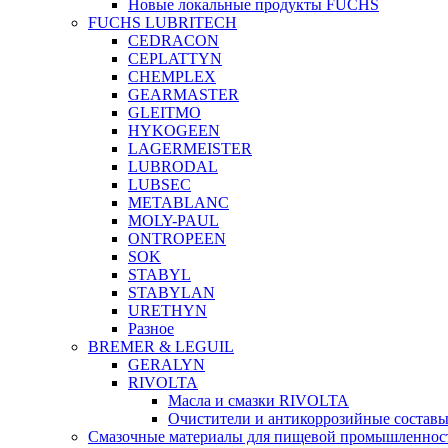
Новые локальные продукты FUCHS
FUCHS LUBRITECH
CEDRACON
CEPLATTYN
CHEMPLEX
GEARMASTER
GLEITMO
HYKOGEEN
LAGERMEISTER
LUBRODAL
LUBSEC
METABLANC
MOLY-PAUL
ONTROPEEN
SOK
STABYL
STABYLAN
URETHYN
Разное
BREMER & LEGUIL
GERALYN
RIVOLTA
Масла и смазки RIVOLTA
Очистители и антикоррозийные соста
Смазочные материалы для пищевой промышленно