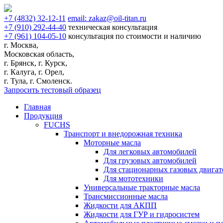
+7
(4832)
32-12-11
email:
zakaz@oil-titan.ru
+7
(910)
292-44-40
техническая консультация
+7
(961)
104-05-10
консультация по стоимости и наличию
г. Москва,
Московская область,
г. Брянск, г. Курск,
г. Калуга, г. Орел,
г. Тула, г. Смоленск.
Запросить тестовый образец
Главная
Продукция
FUCHS
Транспорт и внедорожная техника
Моторные масла
Для легковых автомобилей
Для грузовых автомобилей
Для стационарных газовых двигат
Для мототехники
Универсальные тракторные масла
Трансмиссионные масла
Жидкости для АКПП
Жидкости для ГУР и гидросистем