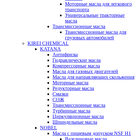
Моторные масла для легкового
транспорта
Универсальные тракторные
масла
Трансмиссионные масла
Трансмиссионные масла для
грузовых автомобилей
KIREI CHEMICAL
KATANA
Антифризы
Гидравлические масла
Компрессорные масла
Масла для газовых двигателей
Масла для направляющих скольжения
Моторные масла
Редукторные масла
Смазки
СОЖ
Трансмиссионные масла
Турбинные масла
Циркуляционные масла
Шпиндельные масла
NOBEL
Масла с пищевым допуском NSF H1
Вазелиновые масла