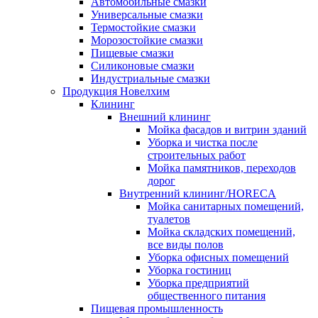
Автомобильные смазки
Универсальные смазки
Термостойкие смазки
Морозостойкие смазки
Пищевые смазки
Силиконовые смазки
Индустриальные смазки
Продукция Новелхим
Клининг
Внешний клининг
Мойка фасадов и витрин зданий
Уборка и чистка после
строительных работ
Мойка памятников, переходов
дорог
Внутренний клининг/HORECA
Мойка санитарных помещений,
туалетов
Мойка складских помещений,
все виды полов
Уборка офисных помещений
Уборка гостиниц
Уборка предприятий
общественного питания
Пищевая промышленность