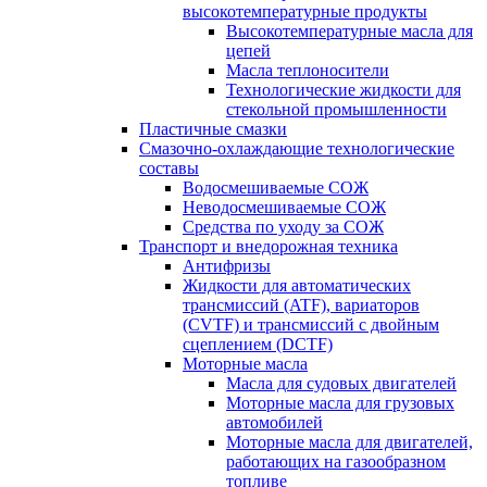
высокотемпературные продукты
Высокотемпературные масла для
цепей
Масла теплоносители
Технологические жидкости для
стекольной промышленности
Пластичные смазки
Смазочно-охлаждающие технологические
составы
Водосмешиваемые СОЖ
Неводосмешиваемые СОЖ
Средства по уходу за СОЖ
Транспорт и внедорожная техника
Антифризы
Жидкости для автоматических
трансмиссий (ATF), вариаторов
(CVTF) и трансмиссий с двойным
сцеплением (DCTF)
Моторные масла
Масла для судовых двигателей
Моторные масла для грузовых
автомобилей
Моторные масла для двигателей,
работающих на газообразном
топливе