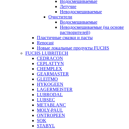
Водосмешиваемые
Летучие
Неводосмешиваемые
Очистители
Водосмешиваемые
Неводосмешиваемые (на основе
растворителей)
Пластичные смазки и пасты
Renocast
Новые локальные продукты FUCHS
FUCHS LUBRITECH
CEDRACON
CEPLATTYN
CHEMPLEX
GEARMASTER
GLEITMO
HYKOGEEN
LAGERMEISTER
LUBRODAL
LUBSEC
METABLANC
MOLY-PAUL
ONTROPEEN
SOK
STABYL