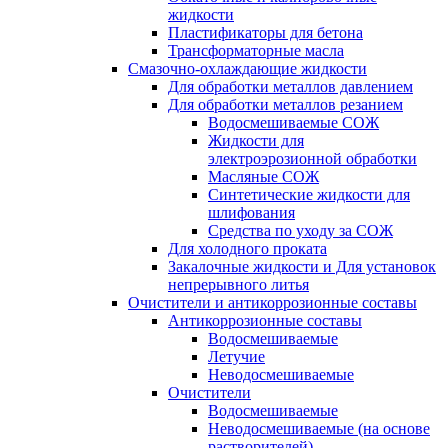
жидкости
Пластификаторы для бетона
Трансформаторные масла
Смазочно-охлаждающие жидкости
Для обработки металлов давлением
Для обработки металлов резанием
Водосмешиваемые СОЖ
Жидкости для
электроэрозионной обработки
Масляные СОЖ
Синтетические жидкости для
шлифования
Средства по уходу за СОЖ
Для холодного проката
Закалочные жидкости и Для установок
непрерывного литья
Очистители и антикоррозионные составы
Антикоррозионные составы
Водосмешиваемые
Летучие
Неводосмешиваемые
Очистители
Водосмешиваемые
Неводосмешиваемые (на основе
растворителей)