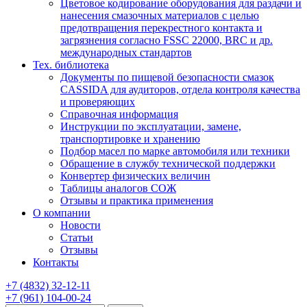
Цветовое кодирование оборудования для раздачи и
нанесения смазочных материалов с целью
предотвращения перекрестного контакта и
загрязнения согласно FSSC 22000, BRC и др.
международных стандартов
Тех. библиотека
Документы по пищевой безопасности смазок
CASSIDA для аудиторов, отдела контроля качества
и проверяющих
Справочная информация
Инструкции по эксплуатации, замене,
транспортировке и хранению
Подбор масел по марке автомобиля или техники
Обращение в службу технической поддержки
Конвертер физических величин
Таблицы аналогов СОЖ
Отзывы и практика применения
О компании
Новости
Статьи
Отзывы
Контакты
+7
(4832)
32-12-11
+7
(961)
104-00-24