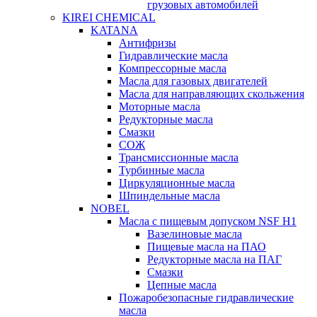
грузовых автомобилей
KIREI CHEMICAL
KATANA
Антифризы
Гидравлические масла
Компрессорные масла
Масла для газовых двигателей
Масла для направляющих скольжения
Моторные масла
Редукторные масла
Смазки
СОЖ
Трансмиссионные масла
Турбинные масла
Циркуляционные масла
Шпиндельные масла
NOBEL
Масла с пищевым допуском NSF H1
Вазелиновые масла
Пищевые масла на ПАО
Редукторные масла на ПАГ
Смазки
Цепные масла
Пожаробезопасные гидравлические
масла