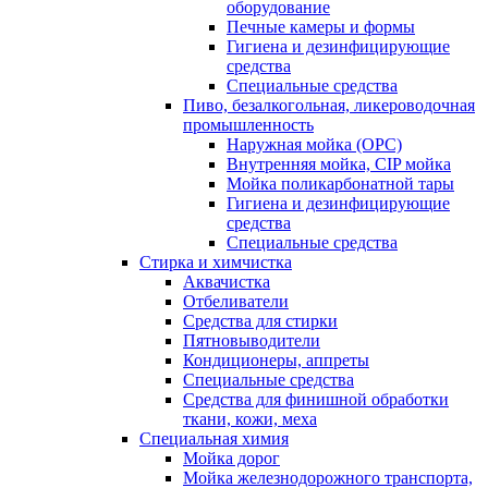
оборудование
Печные камеры и формы
Гигиена и дезинфицирующие
средства
Специальные средства
Пиво, безалкогольная, ликероводочная
промышленность
Наружная мойка (ОРС)
Внутренняя мойка, CIP мойка
Мойка поликарбонатной тары
Гигиена и дезинфицирующие
средства
Специальные средства
Стирка и химчистка
Аквачистка
Отбеливатели
Средства для стирки
Пятновыводители
Кондиционеры, аппреты
Специальные средства
Средства для финишной обработки
ткани, кожи, меха
Специальная химия
Мойка дорог
Мойка железнодорожного транспорта,