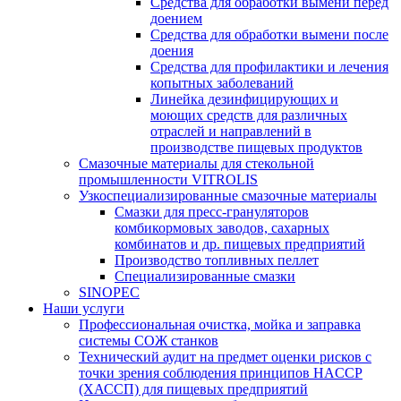
Средства для обработки вымени перед
доением
Средства для обработки вымени после
доения
Средства для профилактики и лечения
копытных заболеваний
Линейка дезинфицирующих и
моющих средств для различных
отраслей и направлений в
производстве пищевых продуктов
Смазочные материалы для стекольной
промышленности VITROLIS
Узкоспециализированные смазочные материалы
Смазки для пресс-грануляторов
комбикормовых заводов, сахарных
комбинатов и др. пищевых предприятий
Производство топливных пеллет
Специализированные смазки
SINOPEC
Наши услуги
Профессиональная очистка, мойка и заправка
системы СОЖ станков
Технический аудит на предмет оценки рисков с
точки зрения соблюдения принципов HACCP
(ХАССП) для пищевых предприятий