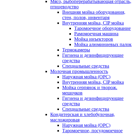
Мясо, рыбоперерабатывающая отрасль,
птицеводство
Внешняя мойка оборудования,
стен, полов, инвентаря
Внутренняя мойка, CIP мойка
Таромоечное оборудование
Рамомоечная машина
Мойка инъекторов
Мойка алюминиевых палок
Термокамеры
Гигиена и дезинфицирующие
средства
Специальные средства
Молочная промышленность
Наружная мойка (ОРС)
Внутренняя мойка, CIP мойка
Мойка серпянок и творож.
мешочков
Гигиена и дезинфицирующие
средства
Специальные средства
Кондитерская и хлебобулочная,
масложировая
Наружная мойка (ОРС)
Таромоечное, посудомоечное