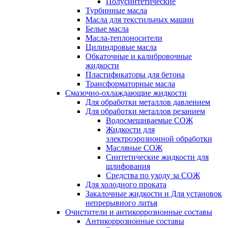
Полусинтетические
Турбинные масла
Масла для текстильных машин
Белые масла
Масла-теплоносители
Цилиндровые масла
Обкаточные и калибровочные
жидкости
Пластификаторы для бетона
Трансформаторные масла
Смазочно-охлаждающие жидкости
Для обработки металлов давлением
Для обработки металлов резанием
Водосмешиваемые СОЖ
Жидкости для
электроэрозионной обработки
Масляные СОЖ
Синтетические жидкости для
шлифования
Средства по уходу за СОЖ
Для холодного проката
Закалочные жидкости и Для установок
непрерывного литья
Очистители и антикоррозионные составы
Антикоррозионные составы