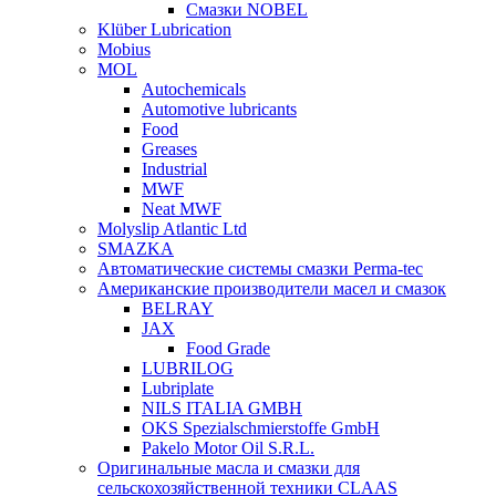
Смазки NOBEL
Klüber Lubrication
Mobius
MOL
Autochemicals
Automotive lubricants
Food
Greases
Industrial
MWF
Neat MWF
Molyslip Atlantic Ltd
SMAZKA
Автоматические системы смазки Perma-tec
Американские производители масел и смазок
BELRAY
JAX
Food Grade
LUBRILOG
Lubriplate
NILS ITALIA GMBH
OKS Spezialschmierstoffe GmbH
Pakelo Motor Oil S.R.L.
Оригинальные масла и смазки для
сельскохозяйственной техники CLAAS