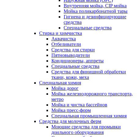
Наружная мойка (ОРС)
Внутренняя мойка, CIP мойка
Мойка поликарбонатной тары
Гигиена и дезинфицирующие
средства
Специальные средства
Стирка и химчистка
Аквачистка
Отбеливатели
Средства для стирки
Пятновыводители
Кондиционеры, аппреты
Специальные средства
Средства для финишной обработки
ткани, кожи, меха
Специальная химия
Мойка дорог
Мойка железнодорожного транспорта,
метро
Мойка и чистка бассейнов
Мойка пресс-форм
Специальная промышленная химия
Средства для молочных ферм
Моющие средства для промывки
доильного оборудования