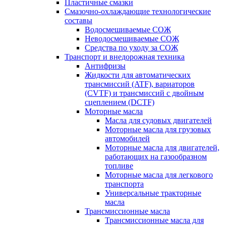
Пластичные смазки
Смазочно-охлаждающие технологические
составы
Водосмешиваемые СОЖ
Неводосмешиваемые СОЖ
Средства по уходу за СОЖ
Транспорт и внедорожная техника
Антифризы
Жидкости для автоматических
трансмиссий (ATF), вариаторов
(CVTF) и трансмиссий с двойным
сцеплением (DCTF)
Моторные масла
Масла для судовых двигателей
Моторные масла для грузовых
автомобилей
Моторные масла для двигателей,
работающих на газообразном
топливе
Моторные масла для легкового
транспорта
Универсальные тракторные
масла
Трансмиссионные масла
Трансмиссионные масла для