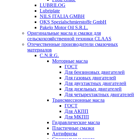
LUBRILOG
Lubriplate
NILS ITALIA GMBH
OKS Spezialschmierstoffe GmbH
Pakelo Motor Oil S.R.L.
Оригинальные масла и смазки для
сельскохозяйственной техники CLAAS
Отечественные производители смазочных
материалов
C.N.R.G.
Моторные масла
ГОСТ
Для бензиновых двигателей
Для газовых двигателей
Для двухтактных двигателей
Для дизельных двигателей
Для четырехтактных двигателей
Трансмиссионные масла
ГОСТ
Для АКПП
Для МКПП
Гидравлические масла
Пластичные смазки
Антифризы