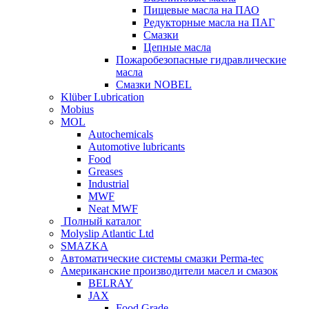
Пищевые масла на ПАО
Редукторные масла на ПАГ
Смазки
Цепные масла
Пожаробезопасные гидравлические
масла
Смазки NOBEL
Klüber Lubrication
Mobius
MOL
Autochemicals
Automotive lubricants
Food
Greases
Industrial
MWF
Neat MWF
Полный каталог
Molyslip Atlantic Ltd
SMAZKA
Автоматические системы смазки Perma-tec
Американские производители масел и смазок
BELRAY
JAX
Food Grade