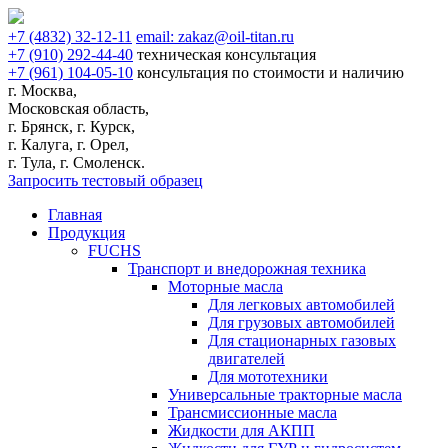
+7
(4832)
32-12-11
email:
zakaz@oil-titan.ru
+7
(910)
292-44-40
техническая консультация
+7
(961)
104-05-10
консультация по стоимости и наличию
г. Москва,
Московская область,
г. Брянск, г. Курск,
г. Калуга, г. Орел,
г. Тула, г. Смоленск.
Запросить тестовый образец
Главная
Продукция
FUCHS
Транспорт и внедорожная техника
Моторные масла
Для легковых автомобилей
Для грузовых автомобилей
Для стационарных газовых
двигателей
Для мототехники
Универсальные тракторные масла
Трансмиссионные масла
Жидкости для АКПП