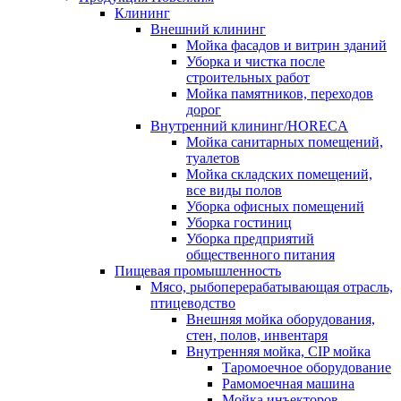
Клининг
Внешний клининг
Мойка фасадов и витрин зданий
Уборка и чистка после
строительных работ
Мойка памятников, переходов
дорог
Внутренний клининг/HORECA
Мойка санитарных помещений,
туалетов
Мойка складских помещений,
все виды полов
Уборка офисных помещений
Уборка гостиниц
Уборка предприятий
общественного питания
Пищевая промышленность
Мясо, рыбоперерабатывающая отрасль,
птицеводство
Внешняя мойка оборудования,
стен, полов, инвентаря
Внутренняя мойка, CIP мойка
Таромоечное оборудование
Рамомоечная машина
Мойка инъекторов