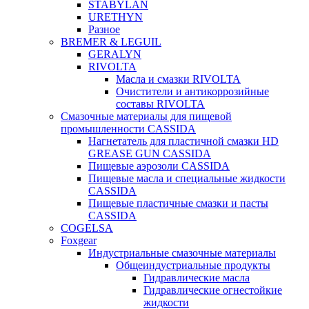
STABYLAN
URETHYN
Разное
BREMER & LEGUIL
GERALYN
RIVOLTA
Масла и смазки RIVOLTA
Очистители и антикоррозийные
составы RIVOLTA
Смазочные материалы для пищевой
промышленности CASSIDA
Нагнетатель для пластичной смазки HD
GREASE GUN CASSIDA
Пищевые аэрозоли CASSIDA
Пищевые масла и специальные жидкости
CASSIDA
Пищевые пластичные смазки и пасты
CASSIDA
COGELSA
Foxgear
Индустриальные смазочные материалы
Общеиндустриальные продукты
Гидравлические масла
Гидравлические огнестойкие
жидкости