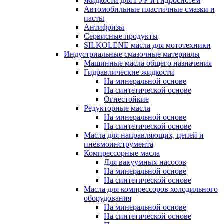
Жидкости для ГУР и гидросистем
Автомобильные пластичные смазки и
пасты
Антифризы
Сервисные продукты
SILKOLENE масла для мототехники
Индустриальные смазочные материалы
Машинные масла общего назначения
Гидравлические жидкости
На минеральной основе
На синтетической основе
Огнестойкие
Редукторные масла
На минеральной основе
На синтетической основе
Масла для направляющих, цепей и
пневмоинструмента
Компрессорные масла
Для вакуумных насосов
На минеральной основе
На синтетической основе
Масла для компрессоров холодильного
оборудования
На минеральной основе
На синтетической основе