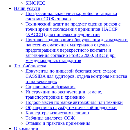
SINOPEC
Наши услуги
Профессиональная очистка, мойка и заправка
системы СОЖ станков
Технический аудит на предмет оценки рисков с
точки зрения соблюдения принципов HACCP
(ХАССП) для пищевых предприятий
Цветовое кодирование оборудования для раздачи и
нанесения смазочных материалов с целью
предотвращения перекрестного контакта и
загрязнения согласно FSSC 22000, BRC и др.
международных стандартов
Тех. библиотека
Документы по пищевой безопасности смазок
CASSIDA для аудиторов, отдела контроля качества
и проверяющих
Справочная информация
Инструкции по эксплуатации, замене,
транспортировке и хранению
Подбор масел по марке автомобиля или техники
Обращение в службу технической поддержки
Конвертер физических величин
Таблицы аналогов СОЖ
Отзывы и практика применения
О компании