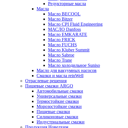
Редукторные масла
Масла
Масло BECOOL
Масло Bitzer
Масло CPI Fluid Engineering
МАСЛО Danfoss
Масло EMKARATE
Масло FRICK
Масло FUCHS
Масло Kluber Summit
Масло Sabroe
Масло Trane
Масло холодильное Suniso
Масло для вакуумных насосов
Смазки и масла reinWell
Отраслевые решения
Пищевые смазки ARGO
Автомобильные смазки
Универсальные смазки
Термостойкие смазки
Морозостойкие смазки
Пищевые смазки
Силиконовые смазки
Индустриальные смазки
Продукция Новелхим