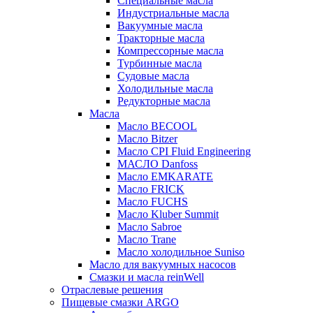
Специальные масла
Индустриальные масла
Вакуумные масла
Тракторные масла
Компрессорные масла
Турбинные масла
Судовые масла
Холодильные масла
Редукторные масла
Масла
Масло BECOOL
Масло Bitzer
Масло CPI Fluid Engineering
МАСЛО Danfoss
Масло EMKARATE
Масло FRICK
Масло FUCHS
Масло Kluber Summit
Масло Sabroe
Масло Trane
Масло холодильное Suniso
Масло для вакуумных насосов
Смазки и масла reinWell
Отраслевые решения
Пищевые смазки ARGO