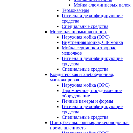
Мойка алюминиевых палок
Термокамеры
Гигиена и дезинфицирующие
средства
Специальные средства
Молочная промышленность
Наружная мойка (ОРС)
Внутренняя мойка, CIP мойка
Мойка серпянок и творож.
мешочков
Гигиена и дезинфицирующие
средства
Специальные средства
Кондитерская и хлебобулочная,
масложировая
Наружная мойка (ОРС)
Таромоечное, посудомоечное
оборудование
Печные камеры и формы
Гигиена и дезинфицирующие
средства
Специальные средства
Пиво, безалкогольная, ликероводочная
промышленность