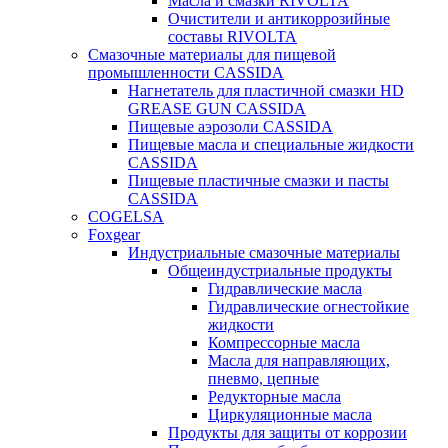
Масла и смазки RIVOLTA
Очистители и антикоррозийные
составы RIVOLTA
Смазочные материалы для пищевой
промышленности CASSIDA
Нагнетатель для пластичной смазки HD
GREASE GUN CASSIDA
Пищевые аэрозоли CASSIDA
Пищевые масла и специальные жидкости
CASSIDA
Пищевые пластичные смазки и пасты
CASSIDA
COGELSA
Foxgear
Индустриальные смазочные материалы
Общеиндустриальные продукты
Гидравлические масла
Гидравлические огнестойкие
жидкости
Компрессорные масла
Масла для направляющих,
пневмо, цепные
Редукторные масла
Циркуляционные масла
Продукты для защиты от коррозии