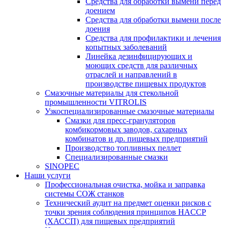
Средства для обработки вымени перед
доением
Средства для обработки вымени после
доения
Средства для профилактики и лечения
копытных заболеваний
Линейка дезинфицирующих и
моющих средств для различных
отраслей и направлений в
производстве пищевых продуктов
Смазочные материалы для стекольной
промышленности VITROLIS
Узкоспециализированные смазочные материалы
Смазки для пресс-грануляторов
комбикормовых заводов, сахарных
комбинатов и др. пищевых предприятий
Производство топливных пеллет
Специализированные смазки
SINOPEC
Наши услуги
Профессиональная очистка, мойка и заправка
системы СОЖ станков
Технический аудит на предмет оценки рисков с
точки зрения соблюдения принципов HACCP
(ХАССП) для пищевых предприятий