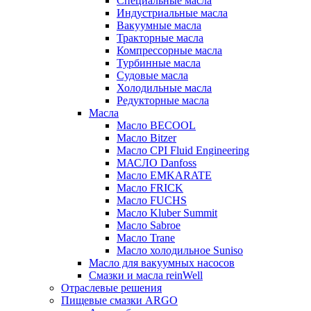
Специальные масла
Индустриальные масла
Вакуумные масла
Тракторные масла
Компрессорные масла
Турбинные масла
Судовые масла
Холодильные масла
Редукторные масла
Масла
Масло BECOOL
Масло Bitzer
Масло CPI Fluid Engineering
МАСЛО Danfoss
Масло EMKARATE
Масло FRICK
Масло FUCHS
Масло Kluber Summit
Масло Sabroe
Масло Trane
Масло холодильное Suniso
Масло для вакуумных насосов
Смазки и масла reinWell
Отраслевые решения
Пищевые смазки ARGO