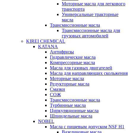
Моторные масла для легкового
транспорта
Универсальные тракторные
масла
Трансмиссионные масла
Трансмиссионные масла для
грузовых автомобилей
KIREI CHEMICAL
KATANA
Антифризы
Гидравлические масла
Компрессорные масла
Масла для газовых двигателей
Масла для направляющих скольжения
Моторные масла
Редукторные масла
Смазки
СОЖ
Трансмиссионные масла
Турбинные масла
Циркуляционные масла
Шпиндельные масла
NOBEL
Масла с пищевым допуском NSF H1
Вазелиновые масла