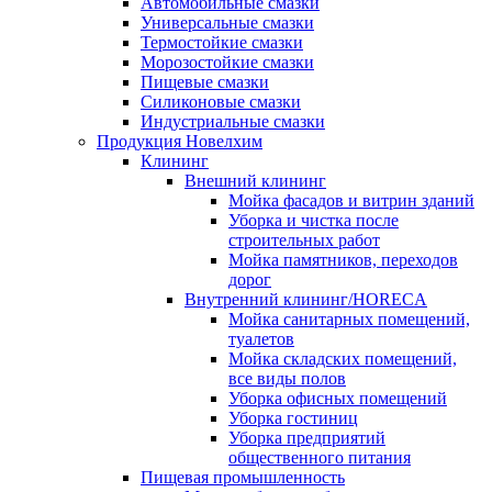
Автомобильные смазки
Универсальные смазки
Термостойкие смазки
Морозостойкие смазки
Пищевые смазки
Силиконовые смазки
Индустриальные смазки
Продукция Новелхим
Клининг
Внешний клининг
Мойка фасадов и витрин зданий
Уборка и чистка после
строительных работ
Мойка памятников, переходов
дорог
Внутренний клининг/HORECA
Мойка санитарных помещений,
туалетов
Мойка складских помещений,
все виды полов
Уборка офисных помещений
Уборка гостиниц
Уборка предприятий
общественного питания
Пищевая промышленность