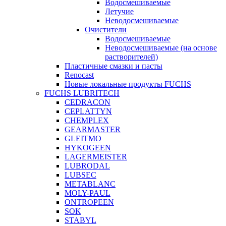
Водосмешиваемые
Летучие
Неводосмешиваемые
Очистители
Водосмешиваемые
Неводосмешиваемые (на основе
растворителей)
Пластичные смазки и пасты
Renocast
Новые локальные продукты FUCHS
FUCHS LUBRITECH
CEDRACON
CEPLATTYN
CHEMPLEX
GEARMASTER
GLEITMO
HYKOGEEN
LAGERMEISTER
LUBRODAL
LUBSEC
METABLANC
MOLY-PAUL
ONTROPEEN
SOK
STABYL