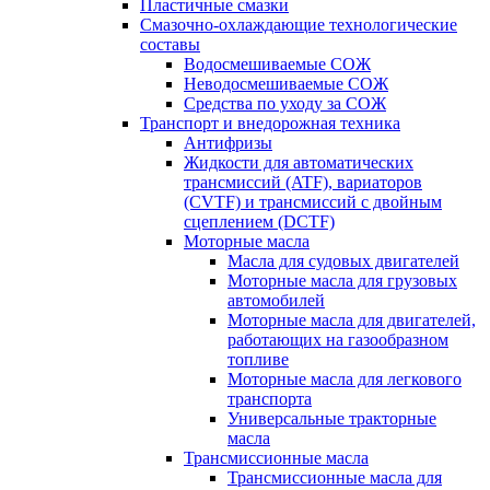
Пластичные смазки
Смазочно-охлаждающие технологические
составы
Водосмешиваемые СОЖ
Неводосмешиваемые СОЖ
Средства по уходу за СОЖ
Транспорт и внедорожная техника
Антифризы
Жидкости для автоматических
трансмиссий (ATF), вариаторов
(CVTF) и трансмиссий с двойным
сцеплением (DCTF)
Моторные масла
Масла для судовых двигателей
Моторные масла для грузовых
автомобилей
Моторные масла для двигателей,
работающих на газообразном
топливе
Моторные масла для легкового
транспорта
Универсальные тракторные
масла
Трансмиссионные масла
Трансмиссионные масла для