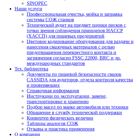
SINOPEC
Наши услуги
Профессиональная очистка, мойка и заправка
системы СОЖ станков
Технический аудит на предмет оценки рисков с
точки зрения соблюдения принципов HACCP
(ХАССП) для пищевых предприятий
Цветовое кодирование оборудования для раздачи и
нанесения смазочных материалов с целью
предотвращения перекрестного контакта и
загрязнения согласно FSSC 22000, BRC и др.
международных стандартов
Тех. библиотека
Документы по пищевой безопасности смазок
CASSIDA для аудиторов, отдела контроля качества
и проверяющих
Справочная информация
Инструкции по эксплуатации, замене,
транспортировке и хранению
Подбор масел по марке автомобиля или техники
Обращение в службу технической поддержки
Конвертер физических величин
Таблицы аналогов СОЖ
Отзывы и практика применения
О компании