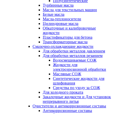
Полусинтетические
Турбинные масла
Масла для текстильных машин
Белые масла
Масла-теплоносители
Цилиндровые масла
Обкаточные и калибровочные
жидкости
Пластификаторы для бетона
Трансформаторные масла
Смазочно-охлаждающие жидкости
Для обработки металлов давлением
Для обработки металлов резанием
Водосмешиваемые СОЖ
Жидкости для
электроэрозионной обработки
Масляные СОЖ
Синтетические жидкости для
шлифования
Средства по уходу за СОЖ
Для холодного проката
Закалочные жидкости и Для установок
непрерывного литья
Очистители и антикоррозионные составы
Антикоррозионные составы