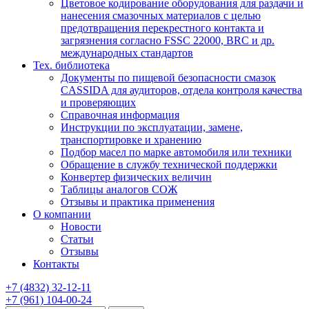
Цветовое кодирование оборудования для раздачи и
нанесения смазочных материалов с целью
предотвращения перекрестного контакта и
загрязнения согласно FSSC 22000, BRC и др.
международных стандартов
Тех. библиотека
Документы по пищевой безопасности смазок
CASSIDA для аудиторов, отдела контроля качества
и проверяющих
Справочная информация
Инструкции по эксплуатации, замене,
транспортировке и хранению
Подбор масел по марке автомобиля или техники
Обращение в службу технической поддержки
Конвертер физических величин
Таблицы аналогов СОЖ
Отзывы и практика применения
О компании
Новости
Статьи
Отзывы
Контакты
+7
(4832)
32-12-11
+7
(961)
104-00-24