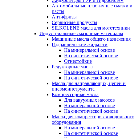
Жидкости для ГУР и гидросистем
Автомобильные пластичные смазки и
пасты
Антифризы
Сервисные продукты
SILKOLENE масла для мототехники
Индустриальные смазочные материалы
Машинные масла общего назначения
Гидравлические жидкости
На минеральной основе
На синтетической основе
Огнестойкие
Редукторные масла
На минеральной основе
На синтетической основе
Масла для направляющих, цепей и
пневмоинструмента
Компрессорные масла
Для вакуумных насосов
На минеральной основе
На синтетической основе
Масла для компрессоров холодильного
оборудования
На минеральной основе
На синтетической основе