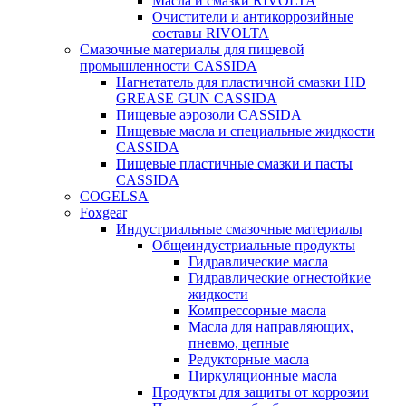
Масла и смазки RIVOLTA
Очистители и антикоррозийные
составы RIVOLTA
Смазочные материалы для пищевой
промышленности CASSIDA
Нагнетатель для пластичной смазки HD
GREASE GUN CASSIDA
Пищевые аэрозоли CASSIDA
Пищевые масла и специальные жидкости
CASSIDA
Пищевые пластичные смазки и пасты
CASSIDA
COGELSA
Foxgear
Индустриальные смазочные материалы
Общеиндустриальные продукты
Гидравлические масла
Гидравлические огнестойкие
жидкости
Компрессорные масла
Масла для направляющих,
пневмо, цепные
Редукторные масла
Циркуляционные масла
Продукты для защиты от коррозии