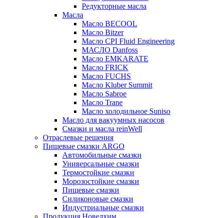
Редукторные масла
Масла
Масло BECOOL
Масло Bitzer
Масло CPI Fluid Engineering
МАСЛО Danfoss
Масло EMKARATE
Масло FRICK
Масло FUCHS
Масло Kluber Summit
Масло Sabroe
Масло Trane
Масло холодильное Suniso
Масло для вакуумных насосов
Смазки и масла reinWell
Отраслевые решения
Пищевые смазки ARGO
Автомобильные смазки
Универсальные смазки
Термостойкие смазки
Морозостойкие смазки
Пищевые смазки
Силиконовые смазки
Индустриальные смазки
Продукция Новелхим