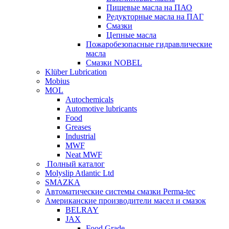
Пищевые масла на ПАО
Редукторные масла на ПАГ
Смазки
Цепные масла
Пожаробезопасные гидравлические
масла
Смазки NOBEL
Klüber Lubrication
Mobius
MOL
Autochemicals
Automotive lubricants
Food
Greases
Industrial
MWF
Neat MWF
Полный каталог
Molyslip Atlantic Ltd
SMAZKA
Автоматические системы смазки Perma-tec
Американские производители масел и смазок
BELRAY
JAX
Food Grade