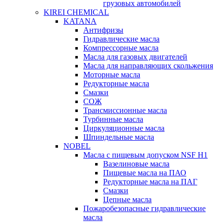
грузовых автомобилей
KIREI CHEMICAL
KATANA
Антифризы
Гидравлические масла
Компрессорные масла
Масла для газовых двигателей
Масла для направляющих скольжения
Моторные масла
Редукторные масла
Смазки
СОЖ
Трансмиссионные масла
Турбинные масла
Циркуляционные масла
Шпиндельные масла
NOBEL
Масла с пищевым допуском NSF H1
Вазелиновые масла
Пищевые масла на ПАО
Редукторные масла на ПАГ
Смазки
Цепные масла
Пожаробезопасные гидравлические
масла