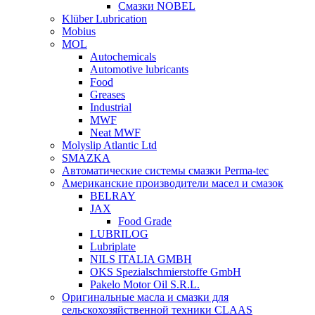
Смазки NOBEL
Klüber Lubrication
Mobius
MOL
Autochemicals
Automotive lubricants
Food
Greases
Industrial
MWF
Neat MWF
Molyslip Atlantic Ltd
SMAZKA
Автоматические системы смазки Perma-tec
Американские производители масел и смазок
BELRAY
JAX
Food Grade
LUBRILOG
Lubriplate
NILS ITALIA GMBH
OKS Spezialschmierstoffe GmbH
Pakelo Motor Oil S.R.L.
Оригинальные масла и смазки для
сельскохозяйственной техники CLAAS