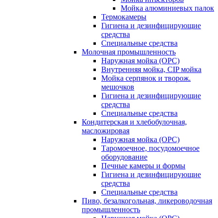
Мойка алюминиевых палок
Термокамеры
Гигиена и дезинфицирующие
средства
Специальные средства
Молочная промышленность
Наружная мойка (ОРС)
Внутренняя мойка, CIP мойка
Мойка серпянок и творож.
мешочков
Гигиена и дезинфицирующие
средства
Специальные средства
Кондитерская и хлебобулочная,
масложировая
Наружная мойка (ОРС)
Таромоечное, посудомоечное
оборудование
Печные камеры и формы
Гигиена и дезинфицирующие
средства
Специальные средства
Пиво, безалкогольная, ликероводочная
промышленность