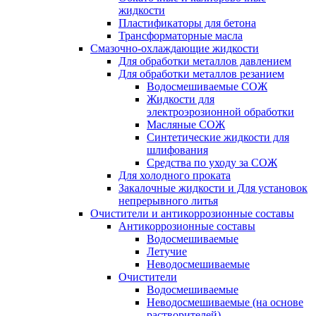
жидкости
Пластификаторы для бетона
Трансформаторные масла
Смазочно-охлаждающие жидкости
Для обработки металлов давлением
Для обработки металлов резанием
Водосмешиваемые СОЖ
Жидкости для
электроэрозионной обработки
Масляные СОЖ
Синтетические жидкости для
шлифования
Средства по уходу за СОЖ
Для холодного проката
Закалочные жидкости и Для установок
непрерывного литья
Очистители и антикоррозионные составы
Антикоррозионные составы
Водосмешиваемые
Летучие
Неводосмешиваемые
Очистители
Водосмешиваемые
Неводосмешиваемые (на основе
растворителей)