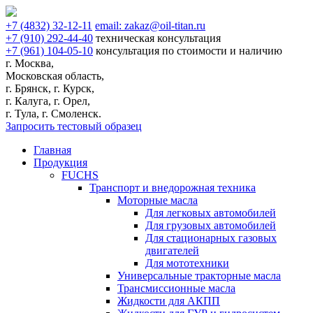
+7
(4832)
32-12-11
email:
zakaz@oil-titan.ru
+7
(910)
292-44-40
техническая консультация
+7
(961)
104-05-10
консультация по стоимости и наличию
г. Москва,
Московская область,
г. Брянск, г. Курск,
г. Калуга, г. Орел,
г. Тула, г. Смоленск.
Запросить тестовый образец
Главная
Продукция
FUCHS
Транспорт и внедорожная техника
Моторные масла
Для легковых автомобилей
Для грузовых автомобилей
Для стационарных газовых
двигателей
Для мототехники
Универсальные тракторные масла
Трансмиссионные масла
Жидкости для АКПП