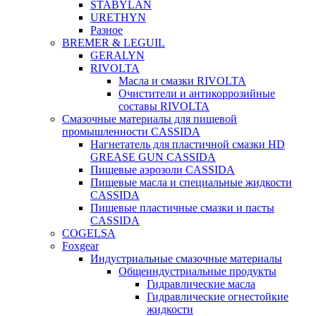
STABYLAN
URETHYN
Разное
BREMER & LEGUIL
GERALYN
RIVOLTA
Масла и смазки RIVOLTA
Очистители и антикоррозийные
составы RIVOLTA
Смазочные материалы для пищевой
промышленности CASSIDA
Нагнетатель для пластичной смазки HD
GREASE GUN CASSIDA
Пищевые аэрозоли CASSIDA
Пищевые масла и специальные жидкости
CASSIDA
Пищевые пластичные смазки и пасты
CASSIDA
COGELSA
Foxgear
Индустриальные смазочные материалы
Общеиндустриальные продукты
Гидравлические масла
Гидравлические огнестойкие
жидкости