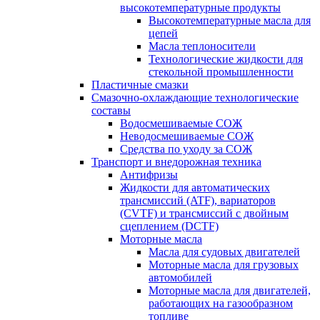
высокотемпературные продукты
Высокотемпературные масла для
цепей
Масла теплоносители
Технологические жидкости для
стекольной промышленности
Пластичные смазки
Смазочно-охлаждающие технологические
составы
Водосмешиваемые СОЖ
Неводосмешиваемые СОЖ
Средства по уходу за СОЖ
Транспорт и внедорожная техника
Антифризы
Жидкости для автоматических
трансмиссий (ATF), вариаторов
(CVTF) и трансмиссий с двойным
сцеплением (DCTF)
Моторные масла
Масла для судовых двигателей
Моторные масла для грузовых
автомобилей
Моторные масла для двигателей,
работающих на газообразном
топливе