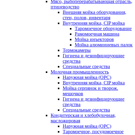
Мясо, рыбоперерабатывающая отрасль,
птицеводство
Внешняя мойка оборудования,
стен, полов, инвентаря
Внутренняя мойка, CIP мойка
Таромоечное оборудование
Рамомоечная машина
Мойка инъекторов
Мойка алюминиевых палок
Термокамеры
Гигиена и дезинфицирующие
средства
Специальные средства
Молочная промышленность
Наружная мойка (ОРС)
Внутренняя мойка, CIP мойка
Мойка серпянок и творож.
мешочков
Гигиена и дезинфицирующие
средства
Специальные средства
Кондитерская и хлебобулочная,
масложировая
Наружная мойка (ОРС)
Таромоечное, посудомоечное