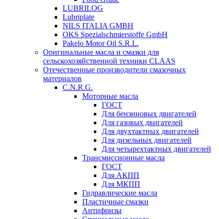
LUBRILOG
Lubriplate
NILS ITALIA GMBH
OKS Spezialschmierstoffe GmbH
Pakelo Motor Oil S.R.L.
Оригинальные масла и смазки для
сельскохозяйственной техники CLAAS
Отечественные производители смазочных
материалов
C.N.R.G.
Моторные масла
ГОСТ
Для бензиновых двигателей
Для газовых двигателей
Для двухтактных двигателей
Для дизельных двигателей
Для четырехтактных двигателей
Трансмиссионные масла
ГОСТ
Для АКПП
Для МКПП
Гидравлические масла
Пластичные смазки
Антифризы