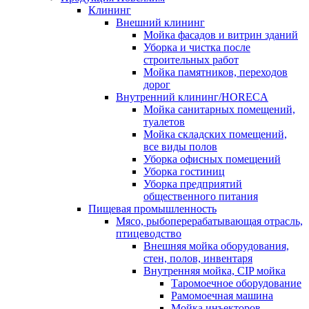
Клининг
Внешний клининг
Мойка фасадов и витрин зданий
Уборка и чистка после
строительных работ
Мойка памятников, переходов
дорог
Внутренний клининг/HORECA
Мойка санитарных помещений,
туалетов
Мойка складских помещений,
все виды полов
Уборка офисных помещений
Уборка гостиниц
Уборка предприятий
общественного питания
Пищевая промышленность
Мясо, рыбоперерабатывающая отрасль,
птицеводство
Внешняя мойка оборудования,
стен, полов, инвентаря
Внутренняя мойка, CIP мойка
Таромоечное оборудование
Рамомоечная машина
Мойка инъекторов