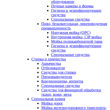
оборудование
Печные камеры и формы
Гигиена и дезинфицирующие
средства
Специальные средства
Пиво, безалкогольная, ликероводочная
промышленность
Наружная мойка (ОРС)
Внутренняя мойка, CIP мойка
Мойка поликарбонатной тары
Гигиена и дезинфицирующие
средства
Специальные средства
Стирка и химчистка
Аквачистка
Отбеливатели
Средства для стирки
Пятновыводители
Кондиционеры, аппреты
Специальные средства
Средства для финишной обработки
ткани, кожи, меха
Специальная химия
Мойка дорог
Мойка железнодорожного транспорта,