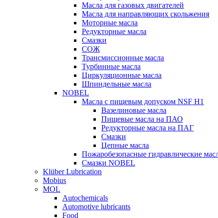
Масла для газовых двигателей
Масла для направляющих скольжения
Моторные масла
Редукторные масла
Смазки
СОЖ
Трансмиссионные масла
Турбинные масла
Циркуляционные масла
Шпиндельные масла
NOBEL
Масла с пищевым допуском NSF H1
Вазелиновые масла
Пищевые масла на ПАО
Редукторные масла на ПАГ
Смазки
Цепные масла
Пожаробезопасные гидравлические мас
Смазки NOBEL
Klüber Lubrication
Mobius
MOL
Autochemicals
Automotive lubricants
Food