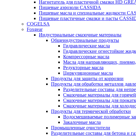
Нагнетатель для пластичной смазки HD G
Пищевые аэрозоли CASSIDA
Пищевые масла и специальные жидкости CA
Пищевые пластичные смазки и пасты CASSI
COGELSA
Foxgear
Индустриальные смазочные материалы
Общеиндустриальные продукты
Гидравлические масла
Гидравлические огнестойкие жид
Компрессорные масла
Масла для направляющих, пневмо
Редукторные масла
Циркуляционные масла
Продукты для защиты от коррозии
Продукты для обработки металлов давл
Разделительные составы для непр
Смазочные материалы для горячей
Смазочные материалы для прокат
Смазочные материалы для холодн
Продукты для термической обработки
Водосмешиваемые полимерные за
Закалочные масла
Промышленные очистители
Разделительные составы для бетона и га