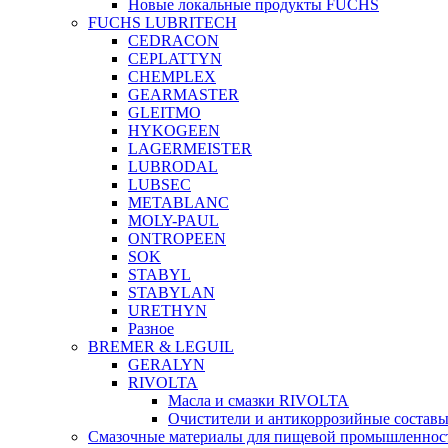
Новые локальные продукты FUCHS
FUCHS LUBRITECH
CEDRACON
CEPLATTYN
CHEMPLEX
GEARMASTER
GLEITMO
HYKOGEEN
LAGERMEISTER
LUBRODAL
LUBSEC
METABLANC
MOLY-PAUL
ONTROPEEN
SOK
STABYL
STABYLAN
URETHYN
Разное
BREMER & LEGUIL
GERALYN
RIVOLTA
Масла и смазки RIVOLTA
Очистители и антикоррозийные соста
Смазочные материалы для пищевой промышленно