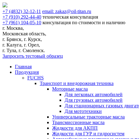
+7
(4832)
32-12-11
email:
zakaz@oil-titan.ru
+7
(910)
292-44-40
техническая консультация
+7
(961)
104-05-10
консультация по стоимости и наличию
г. Москва,
Московская область,
г. Брянск, г. Курск,
г. Калуга, г. Орел,
г. Тула, г. Смоленск.
Запросить тестовый образец
Главная
Продукция
FUCHS
Транспорт и внедорожная техника
Моторные масла
Для легковых автомобилей
Для грузовых автомобилей
Для стационарных газовых двигат
Для мототехники
Универсальные тракторные масла
Трансмиссионные масла
Жидкости для АКПП
Жидкости для ГУР и гидросистем