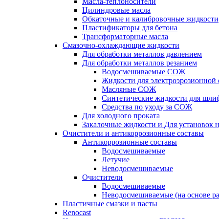
Масла-теплоносители
Цилиндровые масла
Обкаточные и калибровочные жидкости
Пластификаторы для бетона
Трансформаторные масла
Смазочно-охлаждающие жидкости
Для обработки металлов давлением
Для обработки металлов резанием
Водосмешиваемые СОЖ
Жидкости для электроэрозионной 
Масляные СОЖ
Синтетические жидкости для шли
Средства по уходу за СОЖ
Для холодного проката
Закалочные жидкости и Для установок 
Очистители и антикоррозионные составы
Антикоррозионные составы
Водосмешиваемые
Летучие
Неводосмешиваемые
Очистители
Водосмешиваемые
Неводосмешиваемые (на основе ра
Пластичные смазки и пасты
Renocast