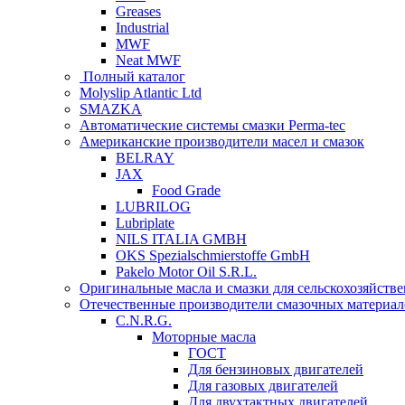
Greases
Industrial
MWF
Neat MWF
Полный каталог
Molyslip Atlantic Ltd
SMAZKA
Автоматические системы смазки Perma-tec
Американские производители масел и смазок
BELRAY
JAX
Food Grade
LUBRILOG
Lubriplate
NILS ITALIA GMBH
OKS Spezialschmierstoffe GmbH
Pakelo Motor Oil S.R.L.
Оригинальные масла и смазки для сельскохозяйст
Отечественные производители смазочных материал
C.N.R.G.
Моторные масла
ГОСТ
Для бензиновых двигателей
Для газовых двигателей
Для двухтактных двигателей