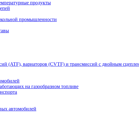
емпературные продукты
цепей
текольной промышленности
тавы
сий (ATF), вариаторов (CVTF) и трансмиссий с двойным сцепл
томобилей
работающих на газообразном топливе
анспорта
овых автомобилей