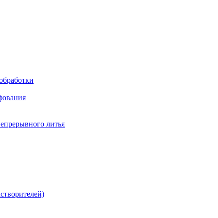
обработки
фования
непрерывного литья
створителей)