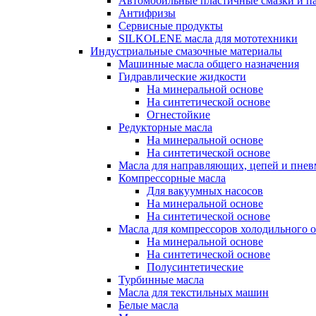
Автомобильные пластичные смазки и п
Антифризы
Сервисные продукты
SILKOLENE масла для мототехники
Индустриальные смазочные материалы
Машинные масла общего назначения
Гидравлические жидкости
На минеральной основе
На синтетической основе
Огнестойкие
Редукторные масла
На минеральной основе
На синтетической основе
Масла для направляющих, цепей и пне
Компрессорные масла
Для вакуумных насосов
На минеральной основе
На синтетической основе
Масла для компрессоров холодильного 
На минеральной основе
На синтетической основе
Полусинтетические
Турбинные масла
Масла для текстильных машин
Белые масла