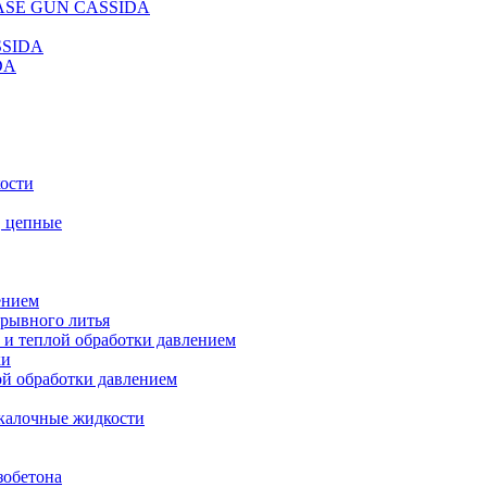
REASE GUN CASSIDA
SSIDA
DA
кости
, цепные
ением
ерывного литья
 и теплой обработки давлением
ки
ой обработки давлением
калочные жидкости
зобетона