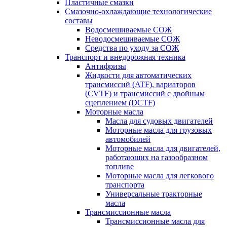
Пластичные смазки
Смазочно-охлаждающие технологические
составы
Водосмешиваемые СОЖ
Неводосмешиваемые СОЖ
Средства по уходу за СОЖ
Транспорт и внедорожная техника
Антифризы
Жидкости для автоматических
трансмиссий (ATF), вариаторов
(CVTF) и трансмиссий с двойным
сцеплением (DCTF)
Моторные масла
Масла для судовых двигателей
Моторные масла для грузовых
автомобилей
Моторные масла для двигателей,
работающих на газообразном
топливе
Моторные масла для легкового
транспорта
Универсальные тракторные
масла
Трансмиссионные масла
Трансмиссионные масла для