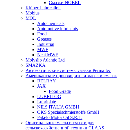
Смазки NOBEL
Klüber Lubrication
Mobius
MOL
Autochemicals
Automotive lubricants
Food
Greases
Industrial
MWF
Neat MWF
Molyslip Atlantic Ltd
SMAZKA
Автоматические системы смазки Perma-tec
Американские производители масел и смазок
BELRAY
JAX
Food Grade
LUBRILOG
Lubriplate
NILS ITALIA GMBH
OKS Spezialschmierstoffe GmbH
Pakelo Motor Oil S.R.L.
Оригинальные масла и смазки для
сельскохозяйственной техники CLAAS