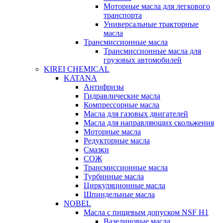
Моторные масла для легкового
транспорта
Универсальные тракторные
масла
Трансмиссионные масла
Трансмиссионные масла для
грузовых автомобилей
KIREI CHEMICAL
KATANA
Антифризы
Гидравлические масла
Компрессорные масла
Масла для газовых двигателей
Масла для направляющих скольжения
Моторные масла
Редукторные масла
Смазки
СОЖ
Трансмиссионные масла
Турбинные масла
Циркуляционные масла
Шпиндельные масла
NOBEL
Масла с пищевым допуском NSF H1
Вазелиновые масла