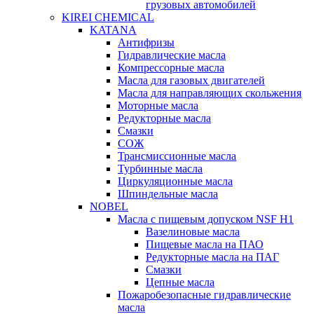
грузовых автомобилей
KIREI CHEMICAL
KATANA
Антифризы
Гидравлические масла
Компрессорные масла
Масла для газовых двигателей
Масла для направляющих скольжения
Моторные масла
Редукторные масла
Смазки
СОЖ
Трансмиссионные масла
Турбинные масла
Циркуляционные масла
Шпиндельные масла
NOBEL
Масла с пищевым допуском NSF H1
Вазелиновые масла
Пищевые масла на ПАО
Редукторные масла на ПАГ
Смазки
Цепные масла
Пожаробезопасные гидравлические
масла