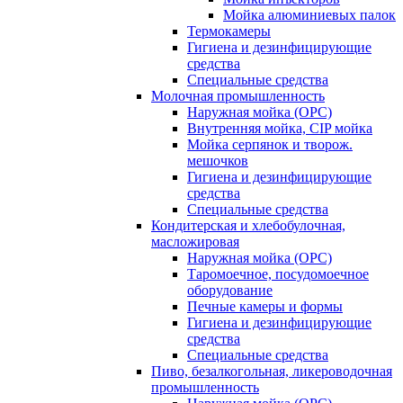
Мойка алюминиевых палок
Термокамеры
Гигиена и дезинфицирующие
средства
Специальные средства
Молочная промышленность
Наружная мойка (ОРС)
Внутренняя мойка, CIP мойка
Мойка серпянок и творож.
мешочков
Гигиена и дезинфицирующие
средства
Специальные средства
Кондитерская и хлебобулочная,
масложировая
Наружная мойка (ОРС)
Таромоечное, посудомоечное
оборудование
Печные камеры и формы
Гигиена и дезинфицирующие
средства
Специальные средства
Пиво, безалкогольная, ликероводочная
промышленность