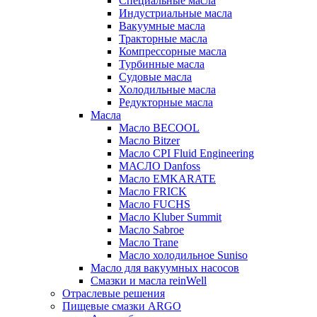
Специальные масла
Индустриальные масла
Вакуумные масла
Тракторные масла
Компрессорные масла
Турбинные масла
Судовые масла
Холодильные масла
Редукторные масла
Масла
Масло BECOOL
Масло Bitzer
Масло CPI Fluid Engineering
МАСЛО Danfoss
Масло EMKARATE
Масло FRICK
Масло FUCHS
Масло Kluber Summit
Масло Sabroe
Масло Trane
Масло холодильное Suniso
Масло для вакуумных насосов
Смазки и масла reinWell
Отраслевые решения
Пищевые смазки ARGO