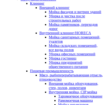
Клининг
Внешний клининг
Мойка фасадов и витрин зданий
Уборка и чистка после
строительных работ
Мойка памятников, переходов
дорог
Внутренний клининг/HORECA
Мойка санитарных помещений,
туалетов
Мойка складских помещений,
все виды полов
Уборка офисных помещений
Уборка гостиниц
Уборка предприятий
общественного питания
Пищевая промышленность
Мясо, рыбоперерабатывающая отрасль,
птицеводство
Внешняя мойка оборудования,
стен, полов, инвентаря
Внутренняя мойка, CIP мойка
Таромоечное оборудование
Рамомоечная машина
Мойка инъекторов