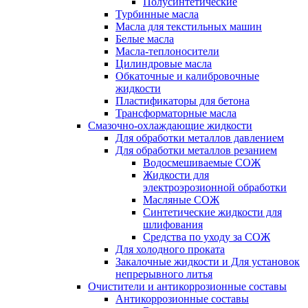
Полусинтетические
Турбинные масла
Масла для текстильных машин
Белые масла
Масла-теплоносители
Цилиндровые масла
Обкаточные и калибровочные
жидкости
Пластификаторы для бетона
Трансформаторные масла
Смазочно-охлаждающие жидкости
Для обработки металлов давлением
Для обработки металлов резанием
Водосмешиваемые СОЖ
Жидкости для
электроэрозионной обработки
Масляные СОЖ
Синтетические жидкости для
шлифования
Средства по уходу за СОЖ
Для холодного проката
Закалочные жидкости и Для установок
непрерывного литья
Очистители и антикоррозионные составы
Антикоррозионные составы