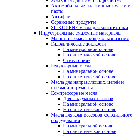
Жидкости для ГУР и гидросистем
Автомобильные пластичные смазки и
пасты
Антифризы
Сервисные продукты
SILKOLENE масла для мототехники
Индустриальные смазочные материалы
Машинные масла общего назначения
Гидравлические жидкости
На минеральной основе
На синтетической основе
Огнестойкие
Редукторные масла
На минеральной основе
На синтетической основе
Масла для направляющих, цепей и
пневмоинструмента
Компрессорные масла
Для вакуумных насосов
На минеральной основе
На синтетической основе
Масла для компрессоров холодильного
оборудования
На минеральной основе
На синтетической основе