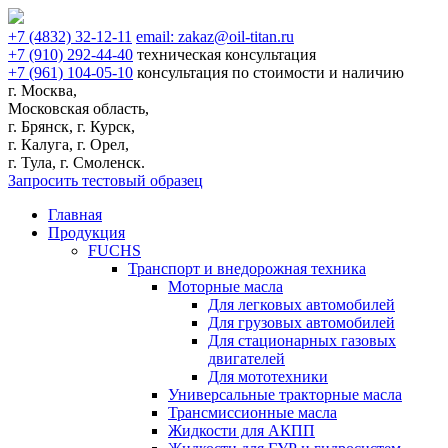
+7
(4832)
32-12-11
email:
zakaz@oil-titan.ru
+7
(910)
292-44-40
техническая консультация
+7
(961)
104-05-10
консультация по стоимости и наличию
г. Москва,
Московская область,
г. Брянск, г. Курск,
г. Калуга, г. Орел,
г. Тула, г. Смоленск.
Запросить тестовый образец
Главная
Продукция
FUCHS
Транспорт и внедорожная техника
Моторные масла
Для легковых автомобилей
Для грузовых автомобилей
Для стационарных газовых
двигателей
Для мототехники
Универсальные тракторные масла
Трансмиссионные масла
Жидкости для АКПП