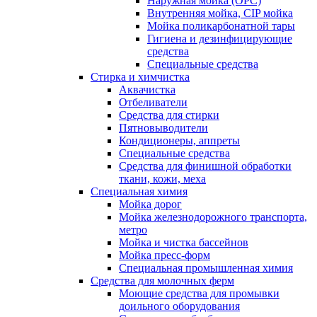
Наружная мойка (ОРС)
Внутренняя мойка, CIP мойка
Мойка поликарбонатной тары
Гигиена и дезинфицирующие
средства
Специальные средства
Стирка и химчистка
Аквачистка
Отбеливатели
Средства для стирки
Пятновыводители
Кондиционеры, аппреты
Специальные средства
Средства для финишной обработки
ткани, кожи, меха
Специальная химия
Мойка дорог
Мойка железнодорожного транспорта,
метро
Мойка и чистка бассейнов
Мойка пресс-форм
Специальная промышленная химия
Средства для молочных ферм
Моющие средства для промывки
доильного оборудования