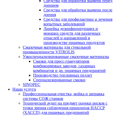
Средства для обработки вымени перед
доением
Средства для обработки вымени после
доения
Средства для профилактики и лечения
копытных заболеваний
Линейка дезинфицирующих и
моющих средств для различных
отраслей и направлений в
производстве пищевых продуктов
Смазочные материалы для стекольной
промышленности VITROLIS
Узкоспециализированные смазочные материалы
Смазки для пресс-грануляторов
комбикормовых заводов, сахарных
комбинатов и др. пищевых предприятий
Производство топливных пеллет
Специализированные смазки
SINOPEC
Наши услуги
Профессиональная очистка, мойка и заправка
системы СОЖ станков
Технический аудит на предмет оценки рисков с
точки зрения соблюдения принципов HACCP
(ХАССП) для пищевых предприятий