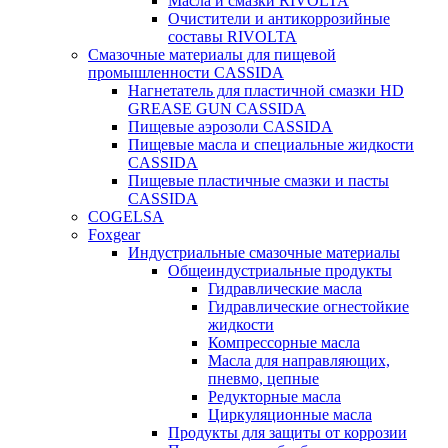
Масла и смазки RIVOLTA
Очистители и антикоррозийные
составы RIVOLTA
Смазочные материалы для пищевой
промышленности CASSIDA
Нагнетатель для пластичной смазки HD
GREASE GUN CASSIDA
Пищевые аэрозоли CASSIDA
Пищевые масла и специальные жидкости
CASSIDA
Пищевые пластичные смазки и пасты
CASSIDA
COGELSA
Foxgear
Индустриальные смазочные материалы
Общеиндустриальные продукты
Гидравлические масла
Гидравлические огнестойкие
жидкости
Компрессорные масла
Масла для направляющих,
пневмо, цепные
Редукторные масла
Циркуляционные масла
Продукты для защиты от коррозии