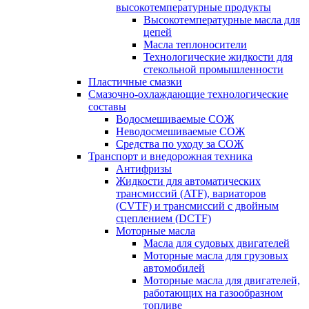
высокотемпературные продукты
Высокотемпературные масла для
цепей
Масла теплоносители
Технологические жидкости для
стекольной промышленности
Пластичные смазки
Смазочно-охлаждающие технологические
составы
Водосмешиваемые СОЖ
Неводосмешиваемые СОЖ
Средства по уходу за СОЖ
Транспорт и внедорожная техника
Антифризы
Жидкости для автоматических
трансмиссий (ATF), вариаторов
(CVTF) и трансмиссий с двойным
сцеплением (DCTF)
Моторные масла
Масла для судовых двигателей
Моторные масла для грузовых
автомобилей
Моторные масла для двигателей,
работающих на газообразном
топливе