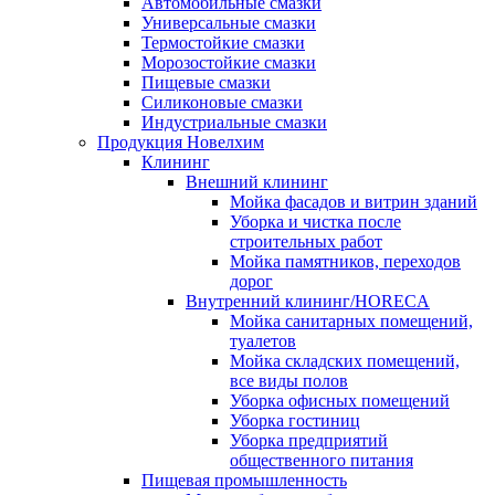
Автомобильные смазки
Универсальные смазки
Термостойкие смазки
Морозостойкие смазки
Пищевые смазки
Силиконовые смазки
Индустриальные смазки
Продукция Новелхим
Клининг
Внешний клининг
Мойка фасадов и витрин зданий
Уборка и чистка после
строительных работ
Мойка памятников, переходов
дорог
Внутренний клининг/HORECA
Мойка санитарных помещений,
туалетов
Мойка складских помещений,
все виды полов
Уборка офисных помещений
Уборка гостиниц
Уборка предприятий
общественного питания
Пищевая промышленность