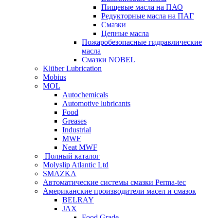
Пищевые масла на ПАО
Редукторные масла на ПАГ
Смазки
Цепные масла
Пожаробезопасные гидравлические
масла
Смазки NOBEL
Klüber Lubrication
Mobius
MOL
Autochemicals
Automotive lubricants
Food
Greases
Industrial
MWF
Neat MWF
Полный каталог
Molyslip Atlantic Ltd
SMAZKA
Автоматические системы смазки Perma-tec
Американские производители масел и смазок
BELRAY
JAX
Food Grade