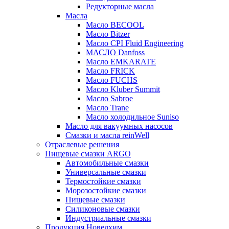
Редукторные масла
Масла
Масло BECOOL
Масло Bitzer
Масло CPI Fluid Engineering
МАСЛО Danfoss
Масло EMKARATE
Масло FRICK
Масло FUCHS
Масло Kluber Summit
Масло Sabroe
Масло Trane
Масло холодильное Suniso
Масло для вакуумных насосов
Смазки и масла reinWell
Отраслевые решения
Пищевые смазки ARGO
Автомобильные смазки
Универсальные смазки
Термостойкие смазки
Морозостойкие смазки
Пищевые смазки
Силиконовые смазки
Индустриальные смазки
Продукция Новелхим