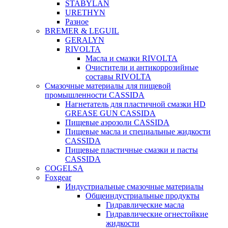
STABYLAN
URETHYN
Разное
BREMER & LEGUIL
GERALYN
RIVOLTA
Масла и смазки RIVOLTA
Очистители и антикоррозийные
составы RIVOLTA
Смазочные материалы для пищевой
промышленности CASSIDA
Нагнетатель для пластичной смазки HD
GREASE GUN CASSIDA
Пищевые аэрозоли CASSIDA
Пищевые масла и специальные жидкости
CASSIDA
Пищевые пластичные смазки и пасты
CASSIDA
COGELSA
Foxgear
Индустриальные смазочные материалы
Общеиндустриальные продукты
Гидравлические масла
Гидравлические огнестойкие
жидкости