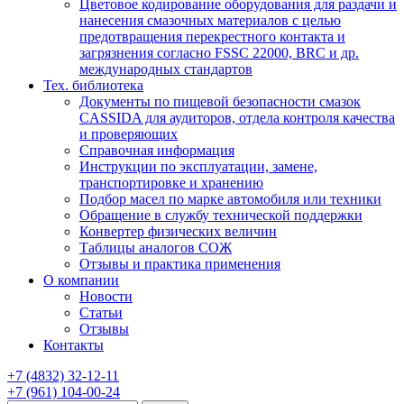
Цветовое кодирование оборудования для раздачи и
нанесения смазочных материалов с целью
предотвращения перекрестного контакта и
загрязнения согласно FSSC 22000, BRC и др.
международных стандартов
Тех. библиотека
Документы по пищевой безопасности смазок
CASSIDA для аудиторов, отдела контроля качества
и проверяющих
Справочная информация
Инструкции по эксплуатации, замене,
транспортировке и хранению
Подбор масел по марке автомобиля или техники
Обращение в службу технической поддержки
Конвертер физических величин
Таблицы аналогов СОЖ
Отзывы и практика применения
О компании
Новости
Статьи
Отзывы
Контакты
+7
(4832)
32-12-11
+7
(961)
104-00-24