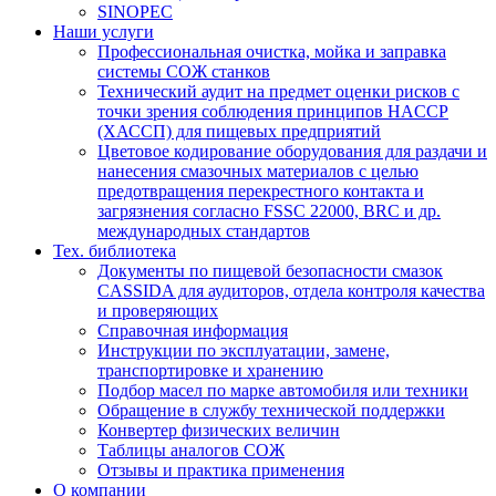
SINOPEC
Наши услуги
Профессиональная очистка, мойка и заправка
системы СОЖ станков
Технический аудит на предмет оценки рисков с
точки зрения соблюдения принципов HACCP
(ХАССП) для пищевых предприятий
Цветовое кодирование оборудования для раздачи и
нанесения смазочных материалов с целью
предотвращения перекрестного контакта и
загрязнения согласно FSSC 22000, BRC и др.
международных стандартов
Тех. библиотека
Документы по пищевой безопасности смазок
CASSIDA для аудиторов, отдела контроля качества
и проверяющих
Справочная информация
Инструкции по эксплуатации, замене,
транспортировке и хранению
Подбор масел по марке автомобиля или техники
Обращение в службу технической поддержки
Конвертер физических величин
Таблицы аналогов СОЖ
Отзывы и практика применения
О компании