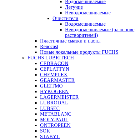
Водосмешиваемые
Летучие
Неводосмешиваемые
Очистители
Водосмешиваемые
Неводосмешиваемые (на основе
растворителей)
Пластичные смазки и пасты
Renocast
Новые локальные продукты FUCHS
FUCHS LUBRITECH
CEDRACON
CEPLATTYN
CHEMPLEX
GEARMASTER
GLEITMO
HYKOGEEN
LAGERMEISTER
LUBRODAL
LUBSEC
METABLANC
MOLY-PAUL
ONTROPEEN
SOK
STABYL