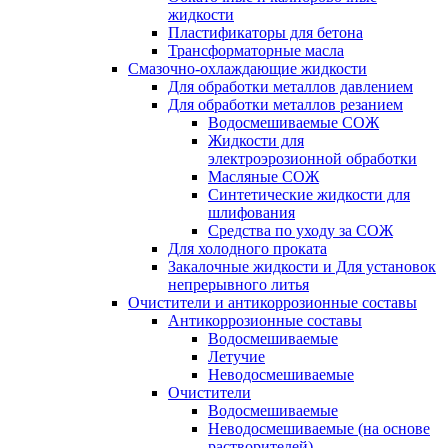
жидкости
Пластификаторы для бетона
Трансформаторные масла
Смазочно-охлаждающие жидкости
Для обработки металлов давлением
Для обработки металлов резанием
Водосмешиваемые СОЖ
Жидкости для
электроэрозионной обработки
Масляные СОЖ
Синтетические жидкости для
шлифования
Средства по уходу за СОЖ
Для холодного проката
Закалочные жидкости и Для установок
непрерывного литья
Очистители и антикоррозионные составы
Антикоррозионные составы
Водосмешиваемые
Летучие
Неводосмешиваемые
Очистители
Водосмешиваемые
Неводосмешиваемые (на основе
растворителей)