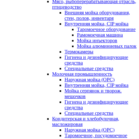
Мясо, рыбоперерабатывающая отрасль,
птицеводство
Внешняя мойка оборудования,
стен, полов, инвентаря
Внутренняя мойка, CIP мойка
Таромоечное оборудование
Рамомоечная машина
Мойка инъекторов
Мойка алюминиевых палок
Термокамеры
Гигиена и дезинфицирующие
средства
Специальные средства
Молочная промышленность
Наружная мойка (ОРС)
Внутренняя мойка, CIP мойка
Мойка серпянок и творож.
мешочков
Гигиена и дезинфицирующие
средства
Специальные средства
Кондитерская и хлебобулочная,
масложировая
Наружная мойка (ОРС)
Таромоечное, посудомоечное