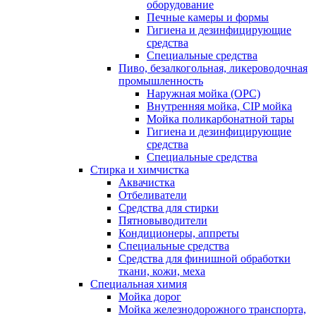
оборудование
Печные камеры и формы
Гигиена и дезинфицирующие
средства
Специальные средства
Пиво, безалкогольная, ликероводочная
промышленность
Наружная мойка (ОРС)
Внутренняя мойка, CIP мойка
Мойка поликарбонатной тары
Гигиена и дезинфицирующие
средства
Специальные средства
Стирка и химчистка
Аквачистка
Отбеливатели
Средства для стирки
Пятновыводители
Кондиционеры, аппреты
Специальные средства
Средства для финишной обработки
ткани, кожи, меха
Специальная химия
Мойка дорог
Мойка железнодорожного транспорта,