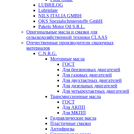
LUBRILOG
Lubriplate
NILS ITALIA GMBH
OKS Spezialschmierstoffe GmbH
Pakelo Motor Oil S.R.L.
Оригинальные масла и смазки для
сельскохозяйственной техники CLAAS
Отечественные производители смазочных
материалов
C.N.R.G.
Моторные масла
ГОСТ
Для бензиновых двигателей
Для газовых двигателей
Для двухтактных двигателей
Для дизельных двигателей
Для четырехтактных двигателей
Трансмиссионные масла
ГОСТ
Для АКПП
Для МКПП
Гидравлические масла
Пластичные смазки
Антифризы