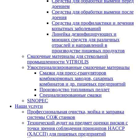
Средства для обработки вымени перед
доением
Средства для обработки вымени после
доения
Средства для профилактики и лечения
копытных заболеваний
Линейка дезинфицирующих и
моющих средств для различных
отраслей и направлений в
производстве пищевых продуктов
Смазочные материалы для стекольной
промышленности VITROLIS
Узкоспециализированные смазочные материалы
Смазки для пресс-грануляторов
комбикормовых заводов, сахарных
комбинатов и др. пищевых предприятий
Производство топливных пеллет
Специализированные смазки
SINOPEC
Наши услуги
Профессиональная очистка, мойка и заправка
системы СОЖ станков
Технический аудит на предмет оценки рисков с
точки зрения соблюдения принципов HACCP
(ХАССП) для пищевых предприятий