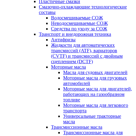
Пластичные смазки
Смазочно-охлаждающие технологические
составы
Водосмешиваемые СОЖ
Неводосмешиваемые СОЖ
Средства по уходу за СОЖ
Транспорт и внедорожная техника
Антифризы
Жидкости для автоматических
трансмиссий (ATF), вариаторов
(CVTF) и трансмиссий с двойным
сцеплением (DCTF)
Моторные масла
Масла для судовых двигателей
Моторные масла для грузовых
автомобилей
Моторные масла для двигателей,
работающих на газообразном
топливе
Моторные масла для легкового
транспорта
Универсальные тракторные
масла
Трансмиссионные масла
Трансмиссионные масла для