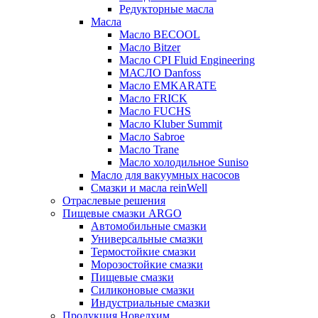
Редукторные масла
Масла
Масло BECOOL
Масло Bitzer
Масло CPI Fluid Engineering
МАСЛО Danfoss
Масло EMKARATE
Масло FRICK
Масло FUCHS
Масло Kluber Summit
Масло Sabroe
Масло Trane
Масло холодильное Suniso
Масло для вакуумных насосов
Смазки и масла reinWell
Отраслевые решения
Пищевые смазки ARGO
Автомобильные смазки
Универсальные смазки
Термостойкие смазки
Морозостойкие смазки
Пищевые смазки
Силиконовые смазки
Индустриальные смазки
Продукция Новелхим