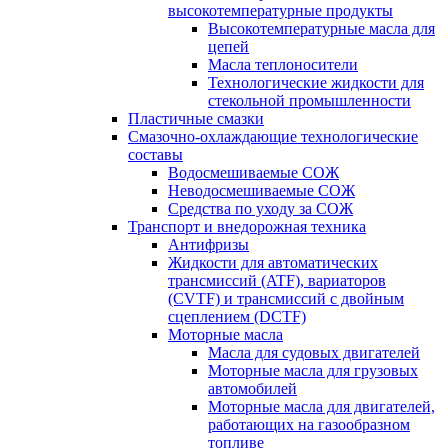
высокотемпературные продукты
Высокотемпературные масла для
цепей
Масла теплоносители
Технологические жидкости для
стекольной промышленности
Пластичные смазки
Смазочно-охлаждающие технологические
составы
Водосмешиваемые СОЖ
Неводосмешиваемые СОЖ
Средства по уходу за СОЖ
Транспорт и внедорожная техника
Антифризы
Жидкости для автоматических
трансмиссий (ATF), вариаторов
(CVTF) и трансмиссий с двойным
сцеплением (DCTF)
Моторные масла
Масла для судовых двигателей
Моторные масла для грузовых
автомобилей
Моторные масла для двигателей,
работающих на газообразном
топливе