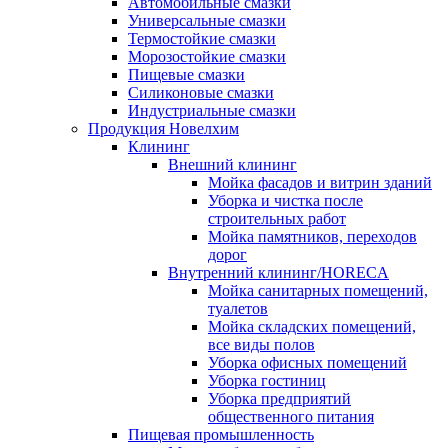
Автомобильные смазки
Универсальные смазки
Термостойкие смазки
Морозостойкие смазки
Пищевые смазки
Силиконовые смазки
Индустриальные смазки
Продукция Новелхим
Клининг
Внешний клининг
Мойка фасадов и витрин зданий
Уборка и чистка после
строительных работ
Мойка памятников, переходов
дорог
Внутренний клининг/HORECA
Мойка санитарных помещений,
туалетов
Мойка складских помещений,
все виды полов
Уборка офисных помещений
Уборка гостиниц
Уборка предприятий
общественного питания
Пищевая промышленность