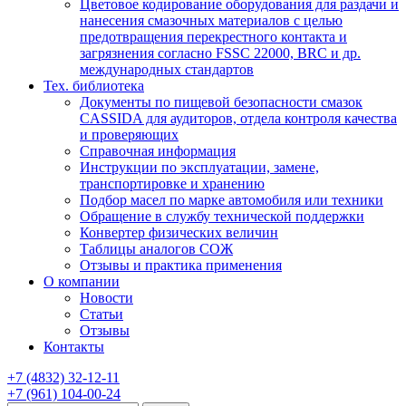
Цветовое кодирование оборудования для раздачи и
нанесения смазочных материалов с целью
предотвращения перекрестного контакта и
загрязнения согласно FSSC 22000, BRC и др.
международных стандартов
Тех. библиотека
Документы по пищевой безопасности смазок
CASSIDA для аудиторов, отдела контроля качества
и проверяющих
Справочная информация
Инструкции по эксплуатации, замене,
транспортировке и хранению
Подбор масел по марке автомобиля или техники
Обращение в службу технической поддержки
Конвертер физических величин
Таблицы аналогов СОЖ
Отзывы и практика применения
О компании
Новости
Статьи
Отзывы
Контакты
+7
(4832)
32-12-11
+7
(961)
104-00-24