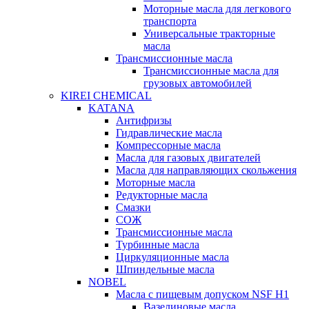
Моторные масла для легкового
транспорта
Универсальные тракторные
масла
Трансмиссионные масла
Трансмиссионные масла для
грузовых автомобилей
KIREI CHEMICAL
KATANA
Антифризы
Гидравлические масла
Компрессорные масла
Масла для газовых двигателей
Масла для направляющих скольжения
Моторные масла
Редукторные масла
Смазки
СОЖ
Трансмиссионные масла
Турбинные масла
Циркуляционные масла
Шпиндельные масла
NOBEL
Масла с пищевым допуском NSF H1
Вазелиновые масла