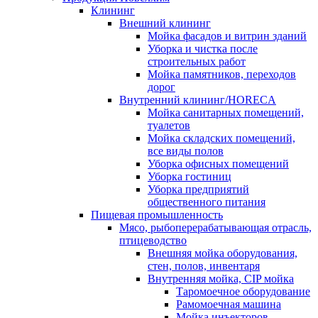
Клининг
Внешний клининг
Мойка фасадов и витрин зданий
Уборка и чистка после
строительных работ
Мойка памятников, переходов
дорог
Внутренний клининг/HORECA
Мойка санитарных помещений,
туалетов
Мойка складских помещений,
все виды полов
Уборка офисных помещений
Уборка гостиниц
Уборка предприятий
общественного питания
Пищевая промышленность
Мясо, рыбоперерабатывающая отрасль,
птицеводство
Внешняя мойка оборудования,
стен, полов, инвентаря
Внутренняя мойка, CIP мойка
Таромоечное оборудование
Рамомоечная машина
Мойка инъекторов