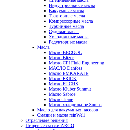
Специальные масла
Индустриальные масла
Вакуумные масла
Тракторные масла
Компрессорные масла
Турбинные масла
Судовые масла
Холодильные масла
Редукторные масла
Масла
Масло BECOOL
Масло Bitzer
Масло CPI Fluid Engineering
МАСЛО Danfoss
Масло EMKARATE
Масло FRICK
Масло FUCHS
Масло Kluber Summit
Масло Sabroe
Масло Trane
Масло холодильное Suniso
Масло для вакуумных насосов
Смазки и масла reinWell
Отраслевые решения
Пищевые смазки ARGO