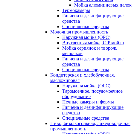
Мойка алюминиевых палок
Термокамеры
Гигиена и дезинфицирующие
средства
Специальные средства
Молочная промышленность
Наружная мойка (ОРС)
Внутренняя мойка, CIP мойка
Мойка серпянок и творож.
мешочков
Гигиена и дезинфицирующие
средства
Специальные средства
Кондитерская и хлебобулочная,
масложировая
Наружная мойка (ОРС)
Таромоечное, посудомоечное
оборудование
Печные камеры и формы
Гигиена и дезинфицирующие
средства
Специальные средства
Пиво, безалкогольная, ликероводочная
промышленность