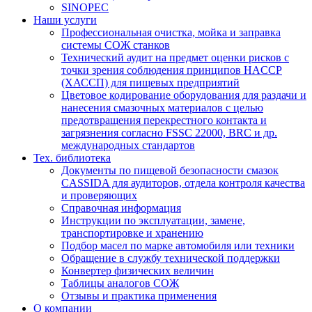
SINOPEC
Наши услуги
Профессиональная очистка, мойка и заправка
системы СОЖ станков
Технический аудит на предмет оценки рисков с
точки зрения соблюдения принципов HACCP
(ХАССП) для пищевых предприятий
Цветовое кодирование оборудования для раздачи и
нанесения смазочных материалов с целью
предотвращения перекрестного контакта и
загрязнения согласно FSSC 22000, BRC и др.
международных стандартов
Тех. библиотека
Документы по пищевой безопасности смазок
CASSIDA для аудиторов, отдела контроля качества
и проверяющих
Справочная информация
Инструкции по эксплуатации, замене,
транспортировке и хранению
Подбор масел по марке автомобиля или техники
Обращение в службу технической поддержки
Конвертер физических величин
Таблицы аналогов СОЖ
Отзывы и практика применения
О компании