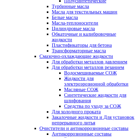
Полусинтетические
Турбинные масла
Масла для текстильных машин
Белые масла
Масла-теплоносители
Цилиндровые масла
Обкаточные и калибровочные
жидкости
Пластификаторы для бетона
Трансформаторные масла
Смазочно-охлаждающие жидкости
Для обработки металлов давлением
Для обработки металлов резанием
Водосмешиваемые СОЖ
Жидкости для
электроэрозионной обработки
Масляные СОЖ
Синтетические жидкости для
шлифования
Средства по уходу за СОЖ
Для холодного проката
Закалочные жидкости и Для установок
непрерывного литья
Очистители и антикоррозионные составы
Антикоррозионные составы