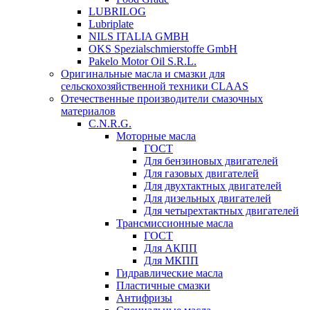
LUBRILOG
Lubriplate
NILS ITALIA GMBH
OKS Spezialschmierstoffe GmbH
Pakelo Motor Oil S.R.L.
Оригинальные масла и смазки для
сельскохозяйственной техники CLAAS
Отечественные производители смазочных
материалов
C.N.R.G.
Моторные масла
ГОСТ
Для бензиновых двигателей
Для газовых двигателей
Для двухтактных двигателей
Для дизельных двигателей
Для четырехтактных двигателей
Трансмиссионные масла
ГОСТ
Для АКПП
Для МКПП
Гидравлические масла
Пластичные смазки
Антифризы