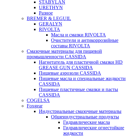
STABYLAN
URETHYN
Разное
BREMER & LEGUIL
GERALYN
RIVOLTA
Масла и смазки RIVOLTA
Очистители и антикоррозийные
составы RIVOLTA
Смазочные материалы для пищевой
промышленности CASSIDA
Нагнетатель для пластичной смазки HD
GREASE GUN CASSIDA
Пищевые аэрозоли CASSIDA
Пищевые масла и специальные жидкости
CASSIDA
Пищевые пластичные смазки и пасты
CASSIDA
COGELSA
Foxgear
Индустриальные смазочные материалы
Общеиндустриальные продукты
Гидравлические масла
Гидравлические огнестойкие
жидкости