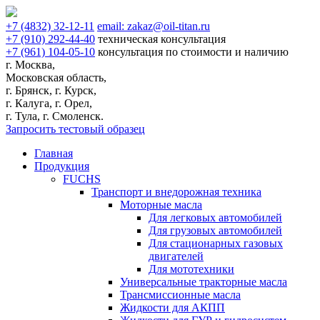
+7
(4832)
32-12-11
email:
zakaz@oil-titan.ru
+7
(910)
292-44-40
техническая консультация
+7
(961)
104-05-10
консультация по стоимости и наличию
г. Москва,
Московская область,
г. Брянск, г. Курск,
г. Калуга, г. Орел,
г. Тула, г. Смоленск.
Запросить тестовый образец
Главная
Продукция
FUCHS
Транспорт и внедорожная техника
Моторные масла
Для легковых автомобилей
Для грузовых автомобилей
Для стационарных газовых
двигателей
Для мототехники
Универсальные тракторные масла
Трансмиссионные масла
Жидкости для АКПП