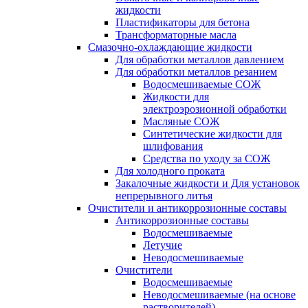
жидкости
Пластификаторы для бетона
Трансформаторные масла
Смазочно-охлаждающие жидкости
Для обработки металлов давлением
Для обработки металлов резанием
Водосмешиваемые СОЖ
Жидкости для
электроэрозионной обработки
Масляные СОЖ
Синтетические жидкости для
шлифования
Средства по уходу за СОЖ
Для холодного проката
Закалочные жидкости и Для установок
непрерывного литья
Очистители и антикоррозионные составы
Антикоррозионные составы
Водосмешиваемые
Летучие
Неводосмешиваемые
Очистители
Водосмешиваемые
Неводосмешиваемые (на основе
растворителей)