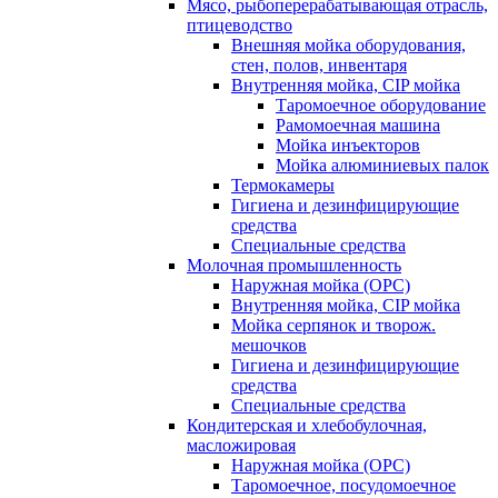
Мясо, рыбоперерабатывающая отрасль,
птицеводство
Внешняя мойка оборудования,
стен, полов, инвентаря
Внутренняя мойка, CIP мойка
Таромоечное оборудование
Рамомоечная машина
Мойка инъекторов
Мойка алюминиевых палок
Термокамеры
Гигиена и дезинфицирующие
средства
Специальные средства
Молочная промышленность
Наружная мойка (ОРС)
Внутренняя мойка, CIP мойка
Мойка серпянок и творож.
мешочков
Гигиена и дезинфицирующие
средства
Специальные средства
Кондитерская и хлебобулочная,
масложировая
Наружная мойка (ОРС)
Таромоечное, посудомоечное