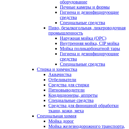
оборудование
Печные камеры и формы
Гигиена и дезинфицирующие
средства
Специальные средства
Пиво, безалкогольная, ликероводочная
промышленность
Наружная мойка (ОРС)
Внутренняя мойка, CIP мойка
Мойка поликарбонатной тары
Гигиена и дезинфицирующие
средства
Специальные средства
Стирка и химчистка
Аквачистка
Отбеливатели
Средства для стирки
Пятновыводители
Кондиционеры, аппреты
Специальные средства
Средства для финишной обработки
ткани, кожи, меха
Специальная химия
Мойка дорог
Мойка железнодорожного транспорта,