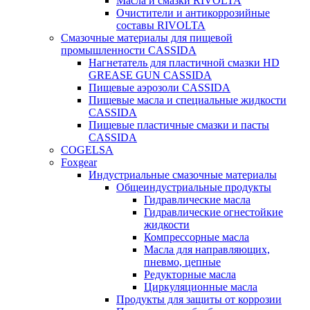
Масла и смазки RIVOLTA
Очистители и антикоррозийные
составы RIVOLTA
Смазочные материалы для пищевой
промышленности CASSIDA
Нагнетатель для пластичной смазки HD
GREASE GUN CASSIDA
Пищевые аэрозоли CASSIDA
Пищевые масла и специальные жидкости
CASSIDA
Пищевые пластичные смазки и пасты
CASSIDA
COGELSA
Foxgear
Индустриальные смазочные материалы
Общеиндустриальные продукты
Гидравлические масла
Гидравлические огнестойкие
жидкости
Компрессорные масла
Масла для направляющих,
пневмо, цепные
Редукторные масла
Циркуляционные масла
Продукты для защиты от коррозии