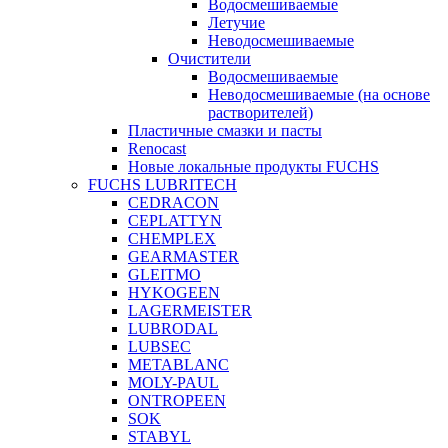
Водосмешиваемые
Летучие
Неводосмешиваемые
Очистители
Водосмешиваемые
Неводосмешиваемые (на основе
растворителей)
Пластичные смазки и пасты
Renocast
Новые локальные продукты FUCHS
FUCHS LUBRITECH
CEDRACON
CEPLATTYN
CHEMPLEX
GEARMASTER
GLEITMO
HYKOGEEN
LAGERMEISTER
LUBRODAL
LUBSEC
METABLANC
MOLY-PAUL
ONTROPEEN
SOK
STABYL