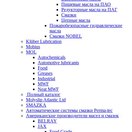
Пищевые масла на ПАО
Редукторные масла на ПАГ
Смазки
Цепные масла
Пожаробезопасные гидравлические
масла
Смазки NOBEL
Klüber Lubrication
Mobius
MOL
Autochemicals
Automotive lubricants
Food
Greases
Industrial
MWF
Neat MWF
Полный каталог
Molyslip Atlantic Ltd
SMAZKA
Автоматические системы смазки Perma-tec
Американские производители масел и смазок
BELRAY
JAX
Food Grade