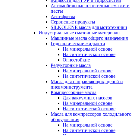
Жидкости для ГУР и гидросистем
Автомобильные пластичные смазки и
пасты
Антифризы
Сервисные продукты
SILKOLENE масла для мототехники
Индустриальные смазочные материалы
Машинные масла общего назначения
Гидравлические жидкости
На минеральной основе
На синтетической основе
Огнестойкие
Редукторные масла
На минеральной основе
На синтетической основе
Масла для направляющих, цепей и
пневмоинструмента
Компрессорные масла
Для вакуумных насосов
На минеральной основе
На синтетической основе
Масла для компрессоров холодильного
оборудования
На минеральной основе
На синтетической основе