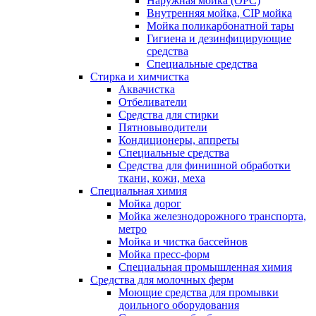
Наружная мойка (ОРС)
Внутренняя мойка, CIP мойка
Мойка поликарбонатной тары
Гигиена и дезинфицирующие
средства
Специальные средства
Стирка и химчистка
Аквачистка
Отбеливатели
Средства для стирки
Пятновыводители
Кондиционеры, аппреты
Специальные средства
Средства для финишной обработки
ткани, кожи, меха
Специальная химия
Мойка дорог
Мойка железнодорожного транспорта,
метро
Мойка и чистка бассейнов
Мойка пресс-форм
Специальная промышленная химия
Средства для молочных ферм
Моющие средства для промывки
доильного оборудования