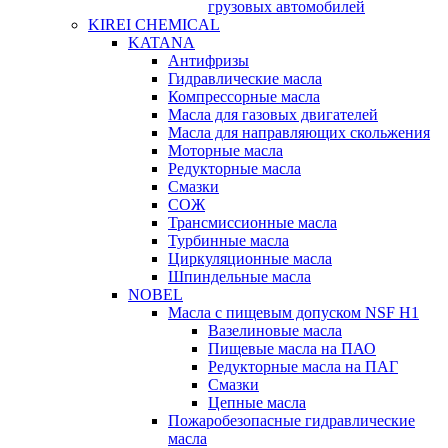
грузовых автомобилей
KIREI CHEMICAL
KATANA
Антифризы
Гидравлические масла
Компрессорные масла
Масла для газовых двигателей
Масла для направляющих скольжения
Моторные масла
Редукторные масла
Смазки
СОЖ
Трансмиссионные масла
Турбинные масла
Циркуляционные масла
Шпиндельные масла
NOBEL
Масла с пищевым допуском NSF H1
Вазелиновые масла
Пищевые масла на ПАО
Редукторные масла на ПАГ
Смазки
Цепные масла
Пожаробезопасные гидравлические
масла