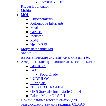
Смазки NOBEL
Klüber Lubrication
Mobius
MOL
Autochemicals
Automotive lubricants
Food
Greases
Industrial
MWF
Neat MWF
Molyslip Atlantic Ltd
SMAZKA
Автоматические системы смазки Perma-tec
Американские производители масел и смазок
BELRAY
JAX
Food Grade
LUBRILOG
Lubriplate
NILS ITALIA GMBH
OKS Spezialschmierstoffe GmbH
Pakelo Motor Oil S.R.L.
Оригинальные масла и смазки для
сельскохозяйственной техники CLAAS