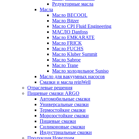
Редукторные масла
Масла
Масло BECOOL
Масло Bitzer
Масло CPI Fluid Engineering
МАСЛО Danfoss
Масло EMKARATE
Масло FRICK
Масло FUCHS
Масло Kluber Summit
Масло Sabroe
Масло Trane
Масло холодильное Suniso
Масло для вакуумных насосов
Смазки и масла reinWell
Отраслевые решения
Пищевые смазки ARGO
Автомобильные смазки
Универсальные смазки
Термостойкие смазки
Морозостойкие смазки
Пищевые смазки
Силиконовые смазки
Индустриальные смазки
Продукция Новелхим