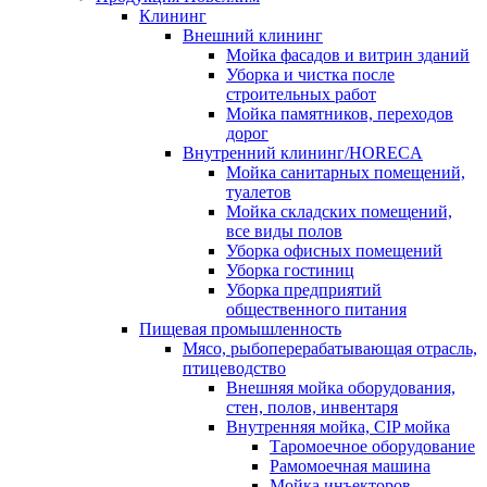
Клининг
Внешний клининг
Мойка фасадов и витрин зданий
Уборка и чистка после
строительных работ
Мойка памятников, переходов
дорог
Внутренний клининг/HORECA
Мойка санитарных помещений,
туалетов
Мойка складских помещений,
все виды полов
Уборка офисных помещений
Уборка гостиниц
Уборка предприятий
общественного питания
Пищевая промышленность
Мясо, рыбоперерабатывающая отрасль,
птицеводство
Внешняя мойка оборудования,
стен, полов, инвентаря
Внутренняя мойка, CIP мойка
Таромоечное оборудование
Рамомоечная машина
Мойка инъекторов