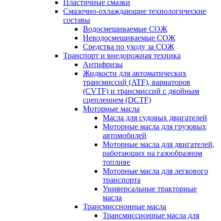
Пластичные смазки
Смазочно-охлаждающие технологические
составы
Водосмешиваемые СОЖ
Неводосмешиваемые СОЖ
Средства по уходу за СОЖ
Транспорт и внедорожная техника
Антифризы
Жидкости для автоматических
трансмиссий (ATF), вариаторов
(CVTF) и трансмиссий с двойным
сцеплением (DCTF)
Моторные масла
Масла для судовых двигателей
Моторные масла для грузовых
автомобилей
Моторные масла для двигателей,
работающих на газообразном
топливе
Моторные масла для легкового
транспорта
Универсальные тракторные
масла
Трансмиссионные масла
Трансмиссионные масла для