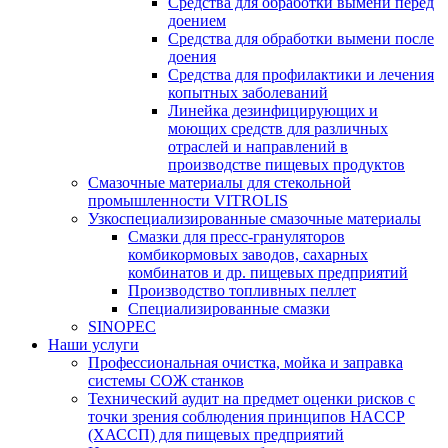
Средства для обработки вымени перед
доением
Средства для обработки вымени после
доения
Средства для профилактики и лечения
копытных заболеваний
Линейка дезинфицирующих и
моющих средств для различных
отраслей и направлений в
производстве пищевых продуктов
Смазочные материалы для стекольной
промышленности VITROLIS
Узкоспециализированные смазочные материалы
Смазки для пресс-грануляторов
комбикормовых заводов, сахарных
комбинатов и др. пищевых предприятий
Производство топливных пеллет
Специализированные смазки
SINOPEC
Наши услуги
Профессиональная очистка, мойка и заправка
системы СОЖ станков
Технический аудит на предмет оценки рисков с
точки зрения соблюдения принципов HACCP
(ХАССП) для пищевых предприятий