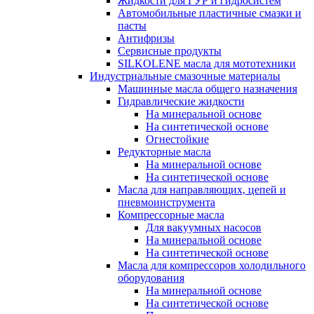
Жидкости для ГУР и гидросистем
Автомобильные пластичные смазки и
пасты
Антифризы
Сервисные продукты
SILKOLENE масла для мототехники
Индустриальные смазочные материалы
Машинные масла общего назначения
Гидравлические жидкости
На минеральной основе
На синтетической основе
Огнестойкие
Редукторные масла
На минеральной основе
На синтетической основе
Масла для направляющих, цепей и
пневмоинструмента
Компрессорные масла
Для вакуумных насосов
На минеральной основе
На синтетической основе
Масла для компрессоров холодильного
оборудования
На минеральной основе
На синтетической основе