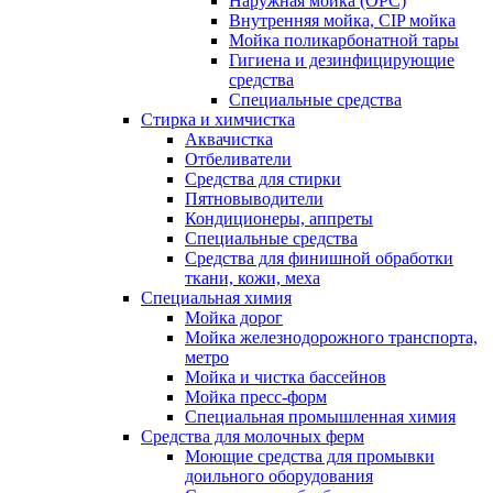
Наружная мойка (ОРС)
Внутренняя мойка, CIP мойка
Мойка поликарбонатной тары
Гигиена и дезинфицирующие
средства
Специальные средства
Стирка и химчистка
Аквачистка
Отбеливатели
Средства для стирки
Пятновыводители
Кондиционеры, аппреты
Специальные средства
Средства для финишной обработки
ткани, кожи, меха
Специальная химия
Мойка дорог
Мойка железнодорожного транспорта,
метро
Мойка и чистка бассейнов
Мойка пресс-форм
Специальная промышленная химия
Средства для молочных ферм
Моющие средства для промывки
доильного оборудования