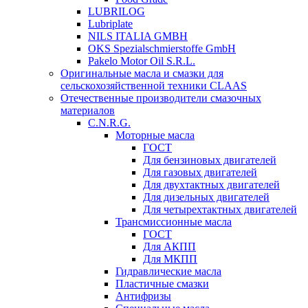
LUBRILOG
Lubriplate
NILS ITALIA GMBH
OKS Spezialschmierstoffe GmbH
Pakelo Motor Oil S.R.L.
Оригинальные масла и смазки для
сельскохозяйственной техники CLAAS
Отечественные производители смазочных
материалов
C.N.R.G.
Моторные масла
ГОСТ
Для бензиновых двигателей
Для газовых двигателей
Для двухтактных двигателей
Для дизельных двигателей
Для четырехтактных двигателей
Трансмиссионные масла
ГОСТ
Для АКПП
Для МКПП
Гидравлические масла
Пластичные смазки
Антифризы