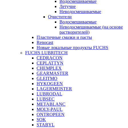
Водосмешиваемые
Летучие
Неводосмешиваемые
Очистители
Водосмешиваемые
Неводосмешиваемые (на основе
растворителей)
Пластичные смазки и пасты
Renocast
Новые локальные продукты FUCHS
FUCHS LUBRITECH
CEDRACON
CEPLATTYN
CHEMPLEX
GEARMASTER
GLEITMO
HYKOGEEN
LAGERMEISTER
LUBRODAL
LUBSEC
METABLANC
MOLY-PAUL
ONTROPEEN
SOK
STABYL