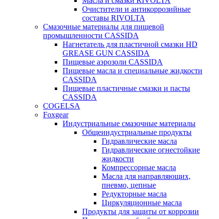
Масла и смазки RIVOLTA
Очистители и антикоррозийные
составы RIVOLTA
Смазочные материалы для пищевой
промышленности CASSIDA
Нагнетатель для пластичной смазки HD
GREASE GUN CASSIDA
Пищевые аэрозоли CASSIDA
Пищевые масла и специальные жидкости
CASSIDA
Пищевые пластичные смазки и пасты
CASSIDA
COGELSA
Foxgear
Индустриальные смазочные материалы
Общеиндустриальные продукты
Гидравлические масла
Гидравлические огнестойкие
жидкости
Компрессорные масла
Масла для направляющих,
пневмо, цепные
Редукторные масла
Циркуляционные масла
Продукты для защиты от коррозии