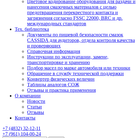
Цветовое кодирование оборудования для раздачи и
нанесения смазочных материалов с целью
предотвращения перекрестного контакта и
загрязнения согласно FSSC 22000, BRC и др.
международных стандартов
Тех. библиотека
Документы по пищевой безопасности смазок
CASSIDA для аудиторов, отдела контроля качества
и проверяющих
Справочная информация
Инструкции по эксплуатации, замене,
транспортировке и хранению
Подбор масел по марке автомобиля или техники
Обращение в службу технической поддержки
Конвертер физических величин
Таблицы аналогов СОЖ
Отзывы и практика применения
О компании
Новости
Статьи
Отзывы
Контакты
+7
(4832)
32-12-11
+7
(961)
104-00-24