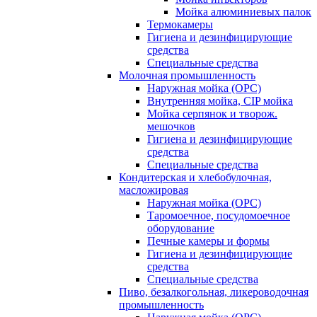
Мойка алюминиевых палок
Термокамеры
Гигиена и дезинфицирующие
средства
Специальные средства
Молочная промышленность
Наружная мойка (ОРС)
Внутренняя мойка, CIP мойка
Мойка серпянок и творож.
мешочков
Гигиена и дезинфицирующие
средства
Специальные средства
Кондитерская и хлебобулочная,
масложировая
Наружная мойка (ОРС)
Таромоечное, посудомоечное
оборудование
Печные камеры и формы
Гигиена и дезинфицирующие
средства
Специальные средства
Пиво, безалкогольная, ликероводочная
промышленность