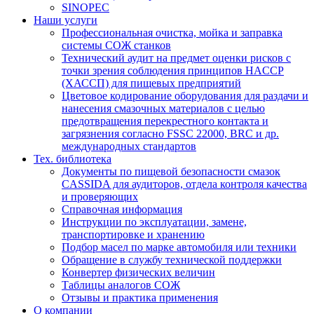
SINOPEC
Наши услуги
Профессиональная очистка, мойка и заправка
системы СОЖ станков
Технический аудит на предмет оценки рисков с
точки зрения соблюдения принципов HACCP
(ХАССП) для пищевых предприятий
Цветовое кодирование оборудования для раздачи и
нанесения смазочных материалов с целью
предотвращения перекрестного контакта и
загрязнения согласно FSSC 22000, BRC и др.
международных стандартов
Тех. библиотека
Документы по пищевой безопасности смазок
CASSIDA для аудиторов, отдела контроля качества
и проверяющих
Справочная информация
Инструкции по эксплуатации, замене,
транспортировке и хранению
Подбор масел по марке автомобиля или техники
Обращение в службу технической поддержки
Конвертер физических величин
Таблицы аналогов СОЖ
Отзывы и практика применения
О компании