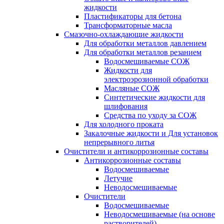
жидкости
Пластификаторы для бетона
Трансформаторные масла
Смазочно-охлаждающие жидкости
Для обработки металлов давлением
Для обработки металлов резанием
Водосмешиваемые СОЖ
Жидкости для
электроэрозионной обработки
Масляные СОЖ
Синтетические жидкости для
шлифования
Средства по уходу за СОЖ
Для холодного проката
Закалочные жидкости и Для установок
непрерывного литья
Очистители и антикоррозионные составы
Антикоррозионные составы
Водосмешиваемые
Летучие
Неводосмешиваемые
Очистители
Водосмешиваемые
Неводосмешиваемые (на основе
растворителей)