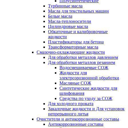
Полусинтетические
Турбинные масла
Масла для текстильных машин
Белые масла
Масла-теплоносители
Цилиндровые масла
Обкаточные и калибровочные
жидкости
Пластификаторы для бетона
Трансформаторные масла
Смазочно-охлаждающие жидкости
Для обработки металлов давлением
Для обработки металлов резанием
Водосмешиваемые СОЖ
Жидкости для
электроэрозионной обработки
Масляные СОЖ
Синтетические жидкости для
шлифования
Средства по уходу за СОЖ
Для холодного проката
Закалочные жидкости и Для установок
непрерывного литья
Очистители и антикоррозионные составы
Антикоррозионные составы