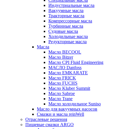
Специальные масла
Индустриальные масла
Вакуумные масла
Тракторные масла
Компрессорные масла
Турбинные масла
Судовые масла
Холодильные масла
Редукторные масла
Масла
Масло BECOOL
Масло Bitzer
Масло CPI Fluid Engineering
МАСЛО Danfoss
Масло EMKARATE
Масло FRICK
Масло FUCHS
Масло Kluber Summit
Масло Sabroe
Масло Trane
Масло холодильное Suniso
Масло для вакуумных насосов
Смазки и масла reinWell
Отраслевые решения
Пищевые смазки ARGO