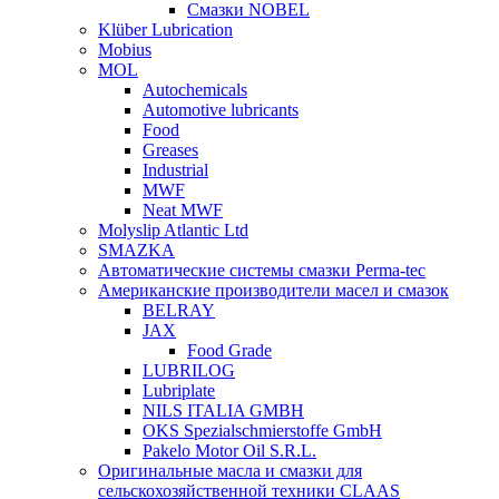
Смазки NOBEL
Klüber Lubrication
Mobius
MOL
Autochemicals
Automotive lubricants
Food
Greases
Industrial
MWF
Neat MWF
Molyslip Atlantic Ltd
SMAZKA
Автоматические системы смазки Perma-tec
Американские производители масел и смазок
BELRAY
JAX
Food Grade
LUBRILOG
Lubriplate
NILS ITALIA GMBH
OKS Spezialschmierstoffe GmbH
Pakelo Motor Oil S.R.L.
Оригинальные масла и смазки для
сельскохозяйственной техники CLAAS