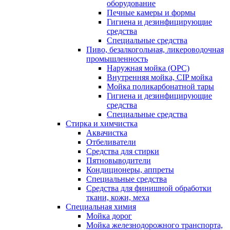
оборудование
Печные камеры и формы
Гигиена и дезинфицирующие
средства
Специальные средства
Пиво, безалкогольная, ликероводочная
промышленность
Наружная мойка (ОРС)
Внутренняя мойка, CIP мойка
Мойка поликарбонатной тары
Гигиена и дезинфицирующие
средства
Специальные средства
Стирка и химчистка
Аквачистка
Отбеливатели
Средства для стирки
Пятновыводители
Кондиционеры, аппреты
Специальные средства
Средства для финишной обработки
ткани, кожи, меха
Специальная химия
Мойка дорог
Мойка железнодорожного транспорта,