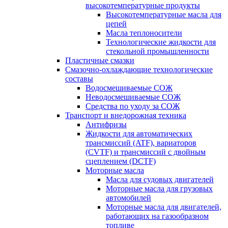
высокотемпературные продукты
Высокотемпературные масла для
цепей
Масла теплоносители
Технологические жидкости для
стекольной промышленности
Пластичные смазки
Смазочно-охлаждающие технологические
составы
Водосмешиваемые СОЖ
Неводосмешиваемые СОЖ
Средства по уходу за СОЖ
Транспорт и внедорожная техника
Антифризы
Жидкости для автоматических
трансмиссий (ATF), вариаторов
(CVTF) и трансмиссий с двойным
сцеплением (DCTF)
Моторные масла
Масла для судовых двигателей
Моторные масла для грузовых
автомобилей
Моторные масла для двигателей,
работающих на газообразном
топливе