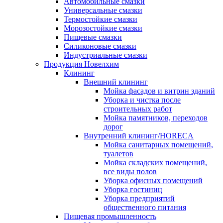
Автомобильные смазки
Универсальные смазки
Термостойкие смазки
Морозостойкие смазки
Пищевые смазки
Силиконовые смазки
Индустриальные смазки
Продукция Новелхим
Клининг
Внешний клининг
Мойка фасадов и витрин зданий
Уборка и чистка после
строительных работ
Мойка памятников, переходов
дорог
Внутренний клининг/HORECA
Мойка санитарных помещений,
туалетов
Мойка складских помещений,
все виды полов
Уборка офисных помещений
Уборка гостиниц
Уборка предприятий
общественного питания
Пищевая промышленность