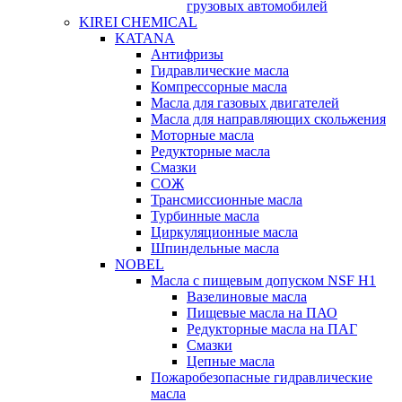
грузовых автомобилей
KIREI CHEMICAL
KATANA
Антифризы
Гидравлические масла
Компрессорные масла
Масла для газовых двигателей
Масла для направляющих скольжения
Моторные масла
Редукторные масла
Смазки
СОЖ
Трансмиссионные масла
Турбинные масла
Циркуляционные масла
Шпиндельные масла
NOBEL
Масла с пищевым допуском NSF H1
Вазелиновые масла
Пищевые масла на ПАО
Редукторные масла на ПАГ
Смазки
Цепные масла
Пожаробезопасные гидравлические
масла