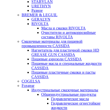
STABYLAN
URETHYN
Разное
BREMER & LEGUIL
GERALYN
RIVOLTA
Масла и смазки RIVOLTA
Очистители и антикоррозийные
составы RIVOLTA
Смазочные материалы для пищевой
промышленности CASSIDA
Нагнетатель для пластичной смазки HD
GREASE GUN CASSIDA
Пищевые аэрозоли CASSIDA
Пищевые масла и специальные жидкости
CASSIDA
Пищевые пластичные смазки и пасты
CASSIDA
COGELSA
Foxgear
Индустриальные смазочные материалы
Общеиндустриальные продукты
Гидравлические масла
Гидравлические огнестойкие
жидкости