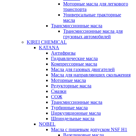
Моторные масла для легкового
транспорта
Универсальные тракторные
масла
Трансмиссионные масла
Трансмиссионные масла для
грузовых автомобилей
KIREI CHEMICAL
KATANA
Антифризы
Гидравлические масла
Компрессорные масла
Масла для газовых двигателей
Масла для направляющих скольжения
Моторные масла
Редукторные масла
Смазки
СОЖ
Трансмиссионные масла
Турбинные масла
Циркуляционные масла
Шпиндельные масла
NOBEL
Масла с пищевым допуском NSF H1
Вазелиновые масла