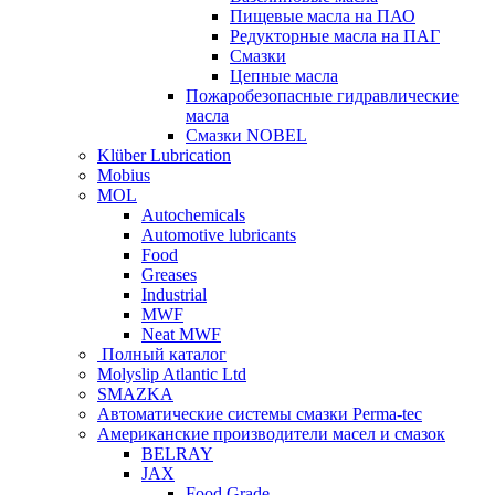
Пищевые масла на ПАО
Редукторные масла на ПАГ
Смазки
Цепные масла
Пожаробезопасные гидравлические
масла
Смазки NOBEL
Klüber Lubrication
Mobius
MOL
Autochemicals
Automotive lubricants
Food
Greases
Industrial
MWF
Neat MWF
Полный каталог
Molyslip Atlantic Ltd
SMAZKA
Автоматические системы смазки Perma-tec
Американские производители масел и смазок
BELRAY
JAX
Food Grade