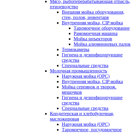
Мясо, рыбоперерабатывающая отрасль,
птицеводство
Внешняя мойка оборудования,
стен, полов, инвентаря
Внутренняя мойка, CIP мойка
Таромоечное оборудование
Рамомоечная машина
Мойка инъекторов
Мойка алюминиевых палок
Термокамеры
Гигиена и дезинфицирующие
средства
Специальные средства
Молочная промышленность
Наружная мойка (ОРС)
Внутренняя мойка, CIP мойка
Мойка серпянок и творож.
мешочков
Гигиена и дезинфицирующие
средства
Специальные средства
Кондитерская и хлебобулочная,
масложировая
Наружная мойка (ОРС)
Таромоечное, посудомоечное