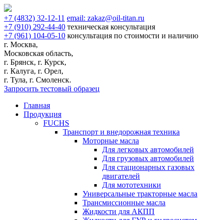
+7
(4832)
32-12-11
email:
zakaz@oil-titan.ru
+7
(910)
292-44-40
техническая консультация
+7
(961)
104-05-10
консультация по стоимости и наличию
г. Москва,
Московская область,
г. Брянск, г. Курск,
г. Калуга, г. Орел,
г. Тула, г. Смоленск.
Запросить тестовый образец
Главная
Продукция
FUCHS
Транспорт и внедорожная техника
Моторные масла
Для легковых автомобилей
Для грузовых автомобилей
Для стационарных газовых
двигателей
Для мототехники
Универсальные тракторные масла
Трансмиссионные масла
Жидкости для АКПП