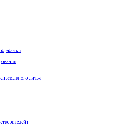
обработки
фования
непрерывного литья
створителей)