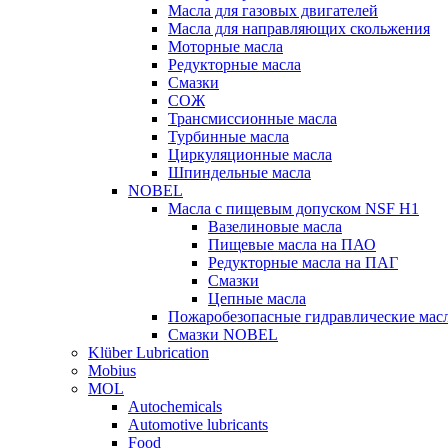
Масла для газовых двигателей
Масла для направляющих скольжения
Моторные масла
Редукторные масла
Смазки
СОЖ
Трансмиссионные масла
Турбинные масла
Циркуляционные масла
Шпиндельные масла
NOBEL
Масла с пищевым допуском NSF H1
Вазелиновые масла
Пищевые масла на ПАО
Редукторные масла на ПАГ
Смазки
Цепные масла
Пожаробезопасные гидравлические мас
Смазки NOBEL
Klüber Lubrication
Mobius
MOL
Autochemicals
Automotive lubricants
Food