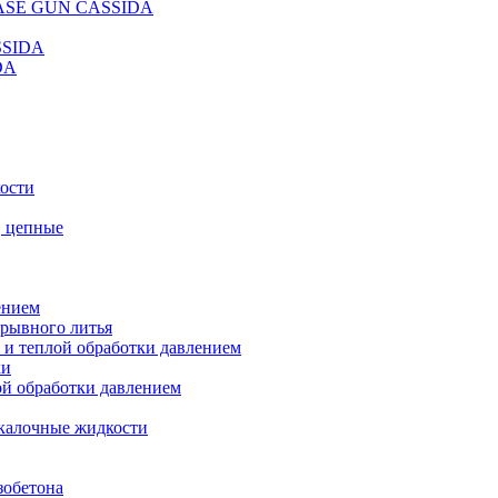
REASE GUN CASSIDA
SSIDA
DA
кости
, цепные
ением
ерывного литья
 и теплой обработки давлением
ки
ой обработки давлением
калочные жидкости
зобетона