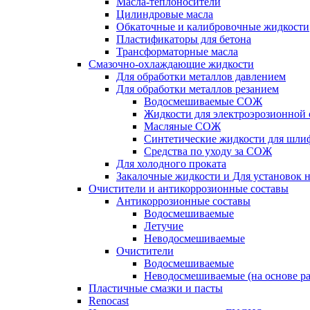
Масла-теплоносители
Цилиндровые масла
Обкаточные и калибровочные жидкости
Пластификаторы для бетона
Трансформаторные масла
Смазочно-охлаждающие жидкости
Для обработки металлов давлением
Для обработки металлов резанием
Водосмешиваемые СОЖ
Жидкости для электроэрозионной 
Масляные СОЖ
Синтетические жидкости для шли
Средства по уходу за СОЖ
Для холодного проката
Закалочные жидкости и Для установок 
Очистители и антикоррозионные составы
Антикоррозионные составы
Водосмешиваемые
Летучие
Неводосмешиваемые
Очистители
Водосмешиваемые
Неводосмешиваемые (на основе ра
Пластичные смазки и пасты
Renocast