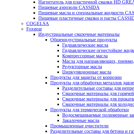
Нагнетатель для пластичной смазки HD G
Пищевые аэрозоли CASSIDA
Пищевые масла и специальные жидкости CA
Пищевые пластичные смазки и пасты CASSI
COGELSA
Foxgear
Индустриальные смазочные материалы
Общеиндустриальные продукты
Гидравлические масла
Гидравлические огнестойкие жид
Компрессорные масла
Масла для направляющих, пневмо
Редукторные масла
Циркуляционные масла
Продукты для защиты от коррозии
Продукты для обработки металлов давл
Разделительные составы для непр
Смазочные материалы для горячей
Смазочные материалы для прокат
Смазочные материалы для холодн
Продукты для термической обработки
Водосмешиваемые полимерные за
Закалочные масла
Промышленные очистители
Разделительные составы для бетона и га