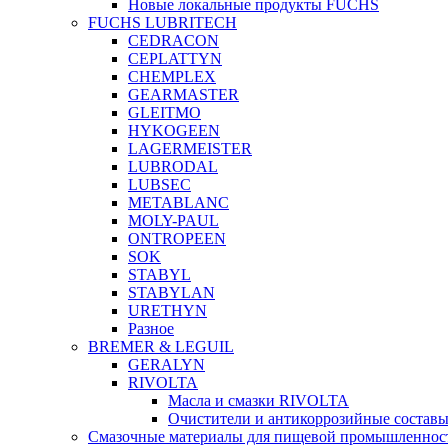
Новые локальные продукты FUCHS
FUCHS LUBRITECH
CEDRACON
CEPLATTYN
CHEMPLEX
GEARMASTER
GLEITMO
HYKOGEEN
LAGERMEISTER
LUBRODAL
LUBSEC
METABLANC
MOLY-PAUL
ONTROPEEN
SOK
STABYL
STABYLAN
URETHYN
Разное
BREMER & LEGUIL
GERALYN
RIVOLTA
Масла и смазки RIVOLTA
Очистители и антикоррозийные соста
Смазочные материалы для пищевой промышленно