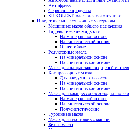
Автомобильные пластичные смазки и п
Антифризы
Сервисные продукты
SILKOLENE масла для мототехники
Индустриальные смазочные материалы
Машинные масла общего назначения
Гидравлические жидкости
На минеральной основе
На синтетической основе
Огнестойкие
Редукторные масла
На минеральной основе
На синтетической основе
Масла для направляющих, цепей и пне
Компрессорные масла
Для вакуумных насосов
На минеральной основе
На синтетической основе
Масла для компрессоров холодильного 
На минеральной основе
На синтетической основе
Полусинтетические
Турбинные масла
Масла для текстильных машин
Белые масла