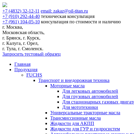
+7
(4832)
32-12-11
email:
zakaz@oil-titan.ru
+7
(910)
292-44-40
техническая консультация
+7
(961)
104-05-10
консультация по стоимости и наличию
г. Москва,
Московская область,
г. Брянск, г. Курск,
г. Калуга, г. Орел,
г. Тула, г. Смоленск.
Запросить тестовый образец
Главная
Продукция
FUCHS
Транспорт и внедорожная техника
Моторные масла
Для легковых автомобилей
Для грузовых автомобилей
Для стационарных газовых двигат
Для мототехники
Универсальные тракторные масла
Трансмиссионные масла
Жидкости для АКПП
Жидкости для ГУР и гидросистем