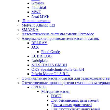
Greases
Industrial
MWF
Neat MWF
Полный каталог
Molyslip Atlantic Ltd
SMAZKA
Автоматические системы смазки Perma-tec
Американские производители масел и смазок
BELRAY
JAX
Food Grade
LUBRILOG
Lubriplate
NILS ITALIA GMBH
OKS Spezialschmierstoffe GmbH
Pakelo Motor Oil S.R.L.
Оригинальные масла и смазки для сельскохозяйст
Отечественные производители смазочных материал
C.N.R.G.
Моторные масла
ГОСТ
Для бензиновых двигателей
Для газовых двигателей
Для двухтактных двигателей