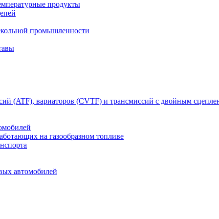
емпературные продукты
цепей
текольной промышленности
тавы
сий (ATF), вариаторов (CVTF) и трансмиссий с двойным сцепл
томобилей
работающих на газообразном топливе
анспорта
овых автомобилей