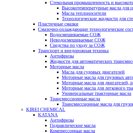
Стекольная промышленность и высокот
Высокотемпературные масла для 
Масла теплоносители
Технологические жидкости для с
Пластичные смазки
Смазочно-охлаждающие технологические сос
Водосмешиваемые СОЖ
Неводосмешиваемые СОЖ
Средства по уходу за СОЖ
Транспорт и внедорожная техника
Антифризы
Жидкости для автоматических трансмис
Моторные масла
Масла для судовых двигателей
Моторные масла для грузовых ав
Моторные масла для двигателей, 
Моторные масла для легкового тр
Универсальные тракторные масла
Трансмиссионные масла
Трансмиссионные масла для груз
KIREI CHEMICAL
KATANA
Антифризы
Гидравлические масла
Компрессорные масла