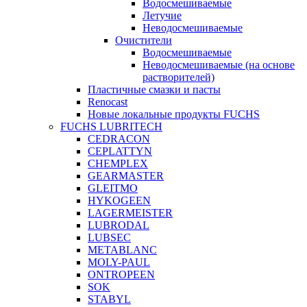
Водосмешиваемые
Летучие
Неводосмешиваемые
Очистители
Водосмешиваемые
Неводосмешиваемые (на основе
растворителей)
Пластичные смазки и пасты
Renocast
Новые локальные продукты FUCHS
FUCHS LUBRITECH
CEDRACON
CEPLATTYN
CHEMPLEX
GEARMASTER
GLEITMO
HYKOGEEN
LAGERMEISTER
LUBRODAL
LUBSEC
METABLANC
MOLY-PAUL
ONTROPEEN
SOK
STABYL