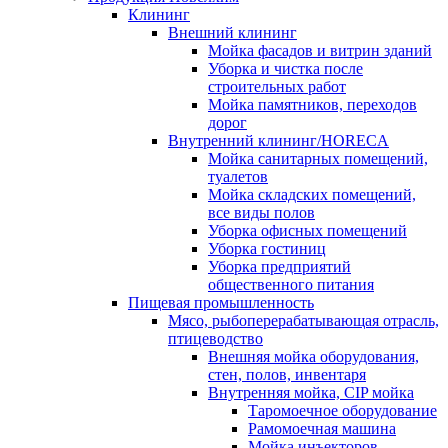
Клининг
Внешний клининг
Мойка фасадов и витрин зданий
Уборка и чистка после
строительных работ
Мойка памятников, переходов
дорог
Внутренний клининг/HORECA
Мойка санитарных помещений,
туалетов
Мойка складских помещений,
все виды полов
Уборка офисных помещений
Уборка гостиниц
Уборка предприятий
общественного питания
Пищевая промышленность
Мясо, рыбоперерабатывающая отрасль,
птицеводство
Внешняя мойка оборудования,
стен, полов, инвентаря
Внутренняя мойка, CIP мойка
Таромоечное оборудование
Рамомоечная машина
Мойка инъекторов