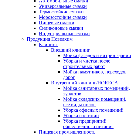
Автомобильные смазки
Универсальные смазки
Термостойкие смазки
Морозостойкие смазки
Пищевые смазки
Силиконовые смазки
Индустриальные смазки
Продукция Новелхим
Клининг
Внешний клининг
Мойка фасадов и витрин зданий
Уборка и чистка после
строительных работ
Мойка памятников, переходов
дорог
Внутренний клининг/HORECA
Мойка санитарных помещений,
туалетов
Мойка складских помещений,
все виды полов
Уборка офисных помещений
Уборка гостиниц
Уборка предприятий
общественного питания
Пищевая промышленность