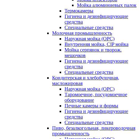
Мойка алюминиевых палок
Термокамеры
Гигиена и дезинфицирующие
средства
Специальные средства
Молочная промышленность
Наружная мойка (ОРС)
Внутренняя мойка, CIP мойка
Мойка серпянок и творож.
мешочков
Гигиена и дезинфицирующие
средства
Специальные средства
Кондитерская и хлебобулочная,
масложировая
Наружная мойка (ОРС)
Таромоечное, посудомоечное
оборудование
Печные камеры и формы
Гигиена и дезинфицирующие
средства
Специальные средства
Пиво, безалкогольная, ликероводочная
промышленность