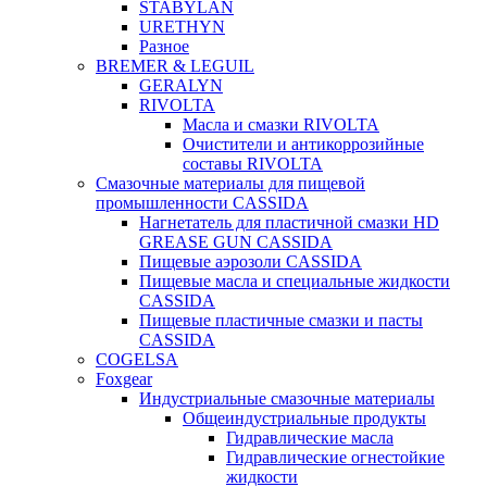
STABYLAN
URETHYN
Разное
BREMER & LEGUIL
GERALYN
RIVOLTA
Масла и смазки RIVOLTA
Очистители и антикоррозийные
составы RIVOLTA
Смазочные материалы для пищевой
промышленности CASSIDA
Нагнетатель для пластичной смазки HD
GREASE GUN CASSIDA
Пищевые аэрозоли CASSIDA
Пищевые масла и специальные жидкости
CASSIDA
Пищевые пластичные смазки и пасты
CASSIDA
COGELSA
Foxgear
Индустриальные смазочные материалы
Общеиндустриальные продукты
Гидравлические масла
Гидравлические огнестойкие
жидкости