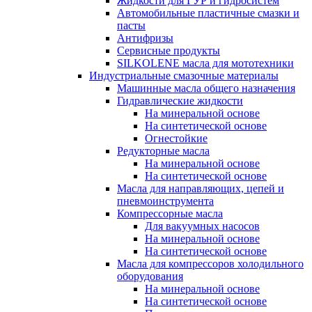
Жидкости для ГУР и гидросистем
Автомобильные пластичные смазки и
пасты
Антифризы
Сервисные продукты
SILKOLENE масла для мототехники
Индустриальные смазочные материалы
Машинные масла общего назначения
Гидравлические жидкости
На минеральной основе
На синтетической основе
Огнестойкие
Редукторные масла
На минеральной основе
На синтетической основе
Масла для направляющих, цепей и
пневмоинструмента
Компрессорные масла
Для вакуумных насосов
На минеральной основе
На синтетической основе
Масла для компрессоров холодильного
оборудования
На минеральной основе
На синтетической основе