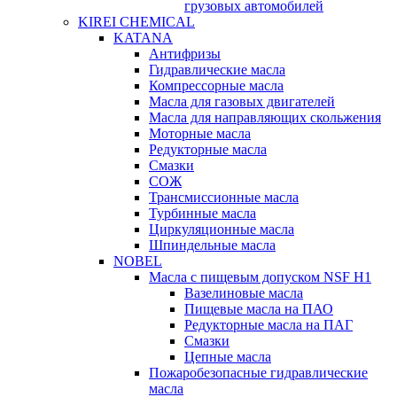
грузовых автомобилей
KIREI CHEMICAL
KATANA
Антифризы
Гидравлические масла
Компрессорные масла
Масла для газовых двигателей
Масла для направляющих скольжения
Моторные масла
Редукторные масла
Смазки
СОЖ
Трансмиссионные масла
Турбинные масла
Циркуляционные масла
Шпиндельные масла
NOBEL
Масла с пищевым допуском NSF H1
Вазелиновые масла
Пищевые масла на ПАО
Редукторные масла на ПАГ
Смазки
Цепные масла
Пожаробезопасные гидравлические
масла