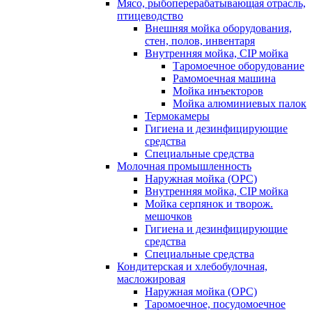
Мясо, рыбоперерабатывающая отрасль,
птицеводство
Внешняя мойка оборудования,
стен, полов, инвентаря
Внутренняя мойка, CIP мойка
Таромоечное оборудование
Рамомоечная машина
Мойка инъекторов
Мойка алюминиевых палок
Термокамеры
Гигиена и дезинфицирующие
средства
Специальные средства
Молочная промышленность
Наружная мойка (ОРС)
Внутренняя мойка, CIP мойка
Мойка серпянок и творож.
мешочков
Гигиена и дезинфицирующие
средства
Специальные средства
Кондитерская и хлебобулочная,
масложировая
Наружная мойка (ОРС)
Таромоечное, посудомоечное