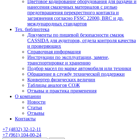
Цветовое кодирование оборудования для раздачи и
нанесения смазочных материалов с целью
предотвращения перекрестного контакта и
загрязнения согласно FSSC 22000, BRC и др.
международных стандартов
Тех. библиотека
Документы по пищевой безопасности смазок
CASSIDA для аудиторов, отдела контроля качества
и проверяющих
Справочная информация
Инструкции по эксплуатации, замене,
транспортировке и хранению
Подбор масел по марке автомобиля или техники
Обращение в службу технической поддержки
Конвертер физических величин
Таблицы аналогов СОЖ
Отзывы и практика применения
О компании
Новости
Статьи
Отзывы
Контакты
+7
(4832)
32-12-11
+7
(961)
104-00-24