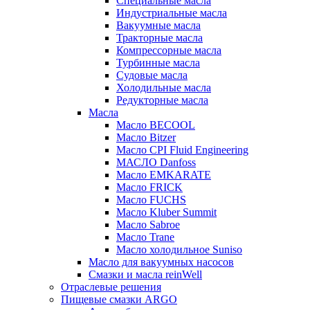
Специальные масла
Индустриальные масла
Вакуумные масла
Тракторные масла
Компрессорные масла
Турбинные масла
Судовые масла
Холодильные масла
Редукторные масла
Масла
Масло BECOOL
Масло Bitzer
Масло CPI Fluid Engineering
МАСЛО Danfoss
Масло EMKARATE
Масло FRICK
Масло FUCHS
Масло Kluber Summit
Масло Sabroe
Масло Trane
Масло холодильное Suniso
Масло для вакуумных насосов
Смазки и масла reinWell
Отраслевые решения
Пищевые смазки ARGO