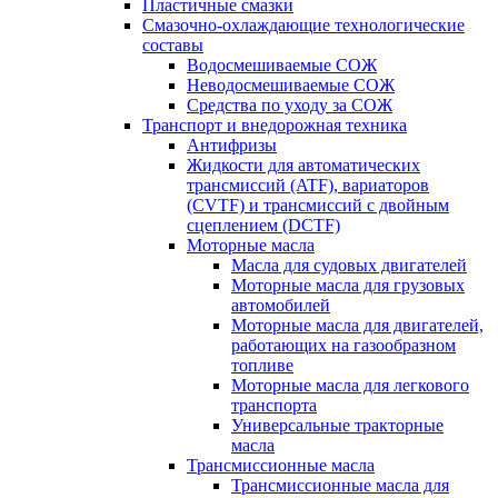
Пластичные смазки
Смазочно-охлаждающие технологические
составы
Водосмешиваемые СОЖ
Неводосмешиваемые СОЖ
Средства по уходу за СОЖ
Транспорт и внедорожная техника
Антифризы
Жидкости для автоматических
трансмиссий (ATF), вариаторов
(CVTF) и трансмиссий с двойным
сцеплением (DCTF)
Моторные масла
Масла для судовых двигателей
Моторные масла для грузовых
автомобилей
Моторные масла для двигателей,
работающих на газообразном
топливе
Моторные масла для легкового
транспорта
Универсальные тракторные
масла
Трансмиссионные масла
Трансмиссионные масла для