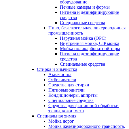
оборудование
Печные камеры и формы
Гигиена и дезинфицирующие
средства
Специальные средства
Пиво, безалкогольная, ликероводочная
промышленность
Наружная мойка (ОРС)
Внутренняя мойка, CIP мойка
Мойка поликарбонатной тары
Гигиена и дезинфицирующие
средства
Специальные средства
Стирка и химчистка
Аквачистка
Отбеливатели
Средства для стирки
Пятновыводители
Кондиционеры, аппреты
Специальные средства
Средства для финишной обработки
ткани, кожи, меха
Специальная химия
Мойка дорог
Мойка железнодорожного транспорта,