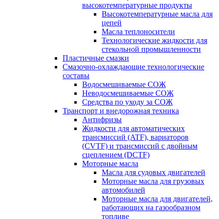
высокотемпературные продукты
Высокотемпературные масла для
цепей
Масла теплоносители
Технологические жидкости для
стекольной промышленности
Пластичные смазки
Смазочно-охлаждающие технологические
составы
Водосмешиваемые СОЖ
Неводосмешиваемые СОЖ
Средства по уходу за СОЖ
Транспорт и внедорожная техника
Антифризы
Жидкости для автоматических
трансмиссий (ATF), вариаторов
(CVTF) и трансмиссий с двойным
сцеплением (DCTF)
Моторные масла
Масла для судовых двигателей
Моторные масла для грузовых
автомобилей
Моторные масла для двигателей,
работающих на газообразном
топливе