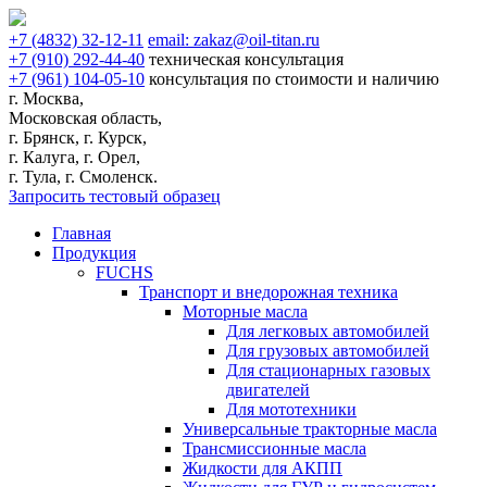
+7
(4832)
32-12-11
email:
zakaz@oil-titan.ru
+7
(910)
292-44-40
техническая консультация
+7
(961)
104-05-10
консультация по стоимости и наличию
г. Москва,
Московская область,
г. Брянск, г. Курск,
г. Калуга, г. Орел,
г. Тула, г. Смоленск.
Запросить тестовый образец
Главная
Продукция
FUCHS
Транспорт и внедорожная техника
Моторные масла
Для легковых автомобилей
Для грузовых автомобилей
Для стационарных газовых
двигателей
Для мототехники
Универсальные тракторные масла
Трансмиссионные масла
Жидкости для АКПП