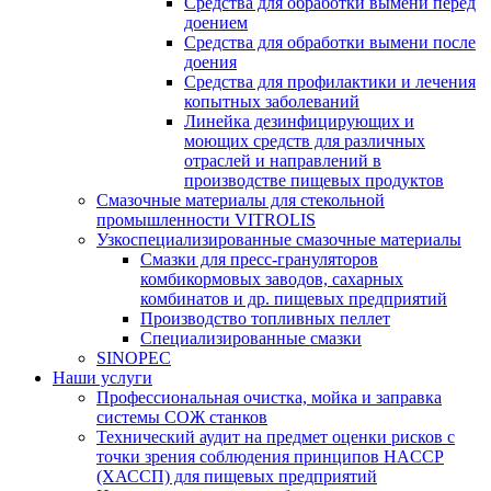
Средства для обработки вымени перед
доением
Средства для обработки вымени после
доения
Средства для профилактики и лечения
копытных заболеваний
Линейка дезинфицирующих и
моющих средств для различных
отраслей и направлений в
производстве пищевых продуктов
Смазочные материалы для стекольной
промышленности VITROLIS
Узкоспециализированные смазочные материалы
Смазки для пресс-грануляторов
комбикормовых заводов, сахарных
комбинатов и др. пищевых предприятий
Производство топливных пеллет
Специализированные смазки
SINOPEC
Наши услуги
Профессиональная очистка, мойка и заправка
системы СОЖ станков
Технический аудит на предмет оценки рисков с
точки зрения соблюдения принципов HACCP
(ХАССП) для пищевых предприятий