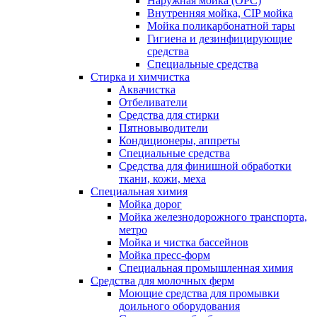
Наружная мойка (ОРС)
Внутренняя мойка, CIP мойка
Мойка поликарбонатной тары
Гигиена и дезинфицирующие
средства
Специальные средства
Стирка и химчистка
Аквачистка
Отбеливатели
Средства для стирки
Пятновыводители
Кондиционеры, аппреты
Специальные средства
Средства для финишной обработки
ткани, кожи, меха
Специальная химия
Мойка дорог
Мойка железнодорожного транспорта,
метро
Мойка и чистка бассейнов
Мойка пресс-форм
Специальная промышленная химия
Средства для молочных ферм
Моющие средства для промывки
доильного оборудования