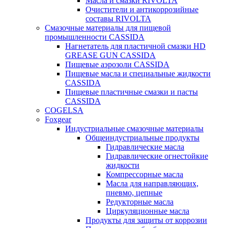
Масла и смазки RIVOLTA
Очистители и антикоррозийные
составы RIVOLTA
Смазочные материалы для пищевой
промышленности CASSIDA
Нагнетатель для пластичной смазки HD
GREASE GUN CASSIDA
Пищевые аэрозоли CASSIDA
Пищевые масла и специальные жидкости
CASSIDA
Пищевые пластичные смазки и пасты
CASSIDA
COGELSA
Foxgear
Индустриальные смазочные материалы
Общеиндустриальные продукты
Гидравлические масла
Гидравлические огнестойкие
жидкости
Компрессорные масла
Масла для направляющих,
пневмо, цепные
Редукторные масла
Циркуляционные масла
Продукты для защиты от коррозии