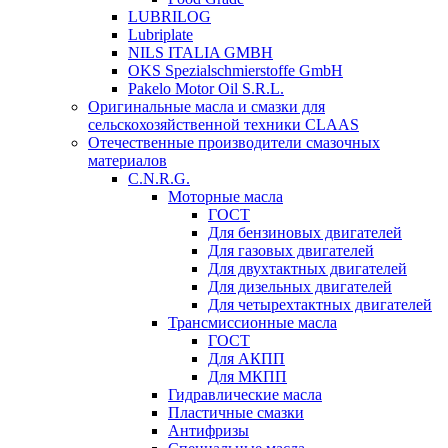
LUBRILOG
Lubriplate
NILS ITALIA GMBH
OKS Spezialschmierstoffe GmbH
Pakelo Motor Oil S.R.L.
Оригинальные масла и смазки для
сельскохозяйственной техники CLAAS
Отечественные производители смазочных
материалов
C.N.R.G.
Моторные масла
ГОСТ
Для бензиновых двигателей
Для газовых двигателей
Для двухтактных двигателей
Для дизельных двигателей
Для четырехтактных двигателей
Трансмиссионные масла
ГОСТ
Для АКПП
Для МКПП
Гидравлические масла
Пластичные смазки
Антифризы