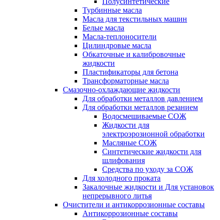
Полусинтетические
Турбинные масла
Масла для текстильных машин
Белые масла
Масла-теплоносители
Цилиндровые масла
Обкаточные и калибровочные
жидкости
Пластификаторы для бетона
Трансформаторные масла
Смазочно-охлаждающие жидкости
Для обработки металлов давлением
Для обработки металлов резанием
Водосмешиваемые СОЖ
Жидкости для
электроэрозионной обработки
Масляные СОЖ
Синтетические жидкости для
шлифования
Средства по уходу за СОЖ
Для холодного проката
Закалочные жидкости и Для установок
непрерывного литья
Очистители и антикоррозионные составы
Антикоррозионные составы