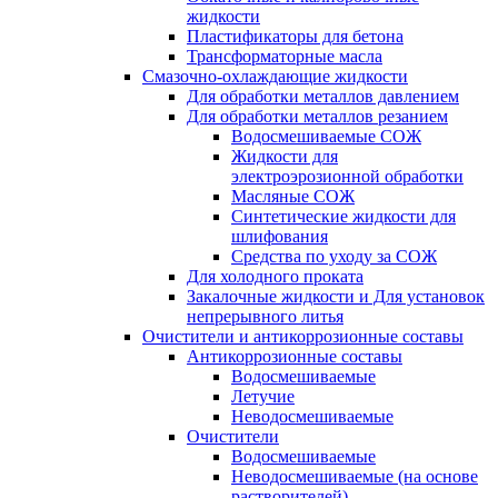
жидкости
Пластификаторы для бетона
Трансформаторные масла
Смазочно-охлаждающие жидкости
Для обработки металлов давлением
Для обработки металлов резанием
Водосмешиваемые СОЖ
Жидкости для
электроэрозионной обработки
Масляные СОЖ
Синтетические жидкости для
шлифования
Средства по уходу за СОЖ
Для холодного проката
Закалочные жидкости и Для установок
непрерывного литья
Очистители и антикоррозионные составы
Антикоррозионные составы
Водосмешиваемые
Летучие
Неводосмешиваемые
Очистители
Водосмешиваемые
Неводосмешиваемые (на основе
растворителей)