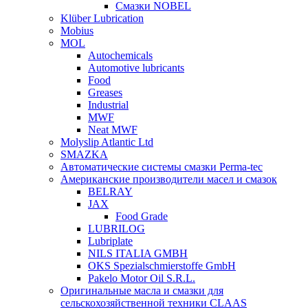
Смазки NOBEL
Klüber Lubrication
Mobius
MOL
Autochemicals
Automotive lubricants
Food
Greases
Industrial
MWF
Neat MWF
Molyslip Atlantic Ltd
SMAZKA
Автоматические системы смазки Perma-tec
Американские производители масел и смазок
BELRAY
JAX
Food Grade
LUBRILOG
Lubriplate
NILS ITALIA GMBH
OKS Spezialschmierstoffe GmbH
Pakelo Motor Oil S.R.L.
Оригинальные масла и смазки для
сельскохозяйственной техники CLAAS