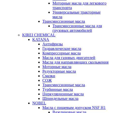
Моторные масла для легкового
транспорта
Универсальные тракторные
масла
Трансмиссионные масла
Трансмиссионные масла для
грузовых автомобилей
KIREI CHEMICAL
KATANA
Антифризы
Гидравлические масла
Компрессорные масла
Масла для газовых двигателей
Масла для направляющих скольжения
Моторные масла
Редукторные масла
Смазки
СОЖ
Трансмиссионные масла
Турбинные масла
Циркуляционные масла
Шпиндельные масла
NOBEL
Масла с пищевым допуском NSF H1
Вазелиновые масла