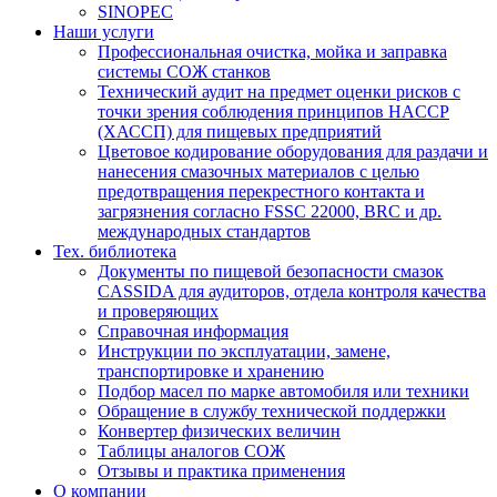
SINOPEC
Наши услуги
Профессиональная очистка, мойка и заправка
системы СОЖ станков
Технический аудит на предмет оценки рисков с
точки зрения соблюдения принципов HACCP
(ХАССП) для пищевых предприятий
Цветовое кодирование оборудования для раздачи и
нанесения смазочных материалов с целью
предотвращения перекрестного контакта и
загрязнения согласно FSSC 22000, BRC и др.
международных стандартов
Тех. библиотека
Документы по пищевой безопасности смазок
CASSIDA для аудиторов, отдела контроля качества
и проверяющих
Справочная информация
Инструкции по эксплуатации, замене,
транспортировке и хранению
Подбор масел по марке автомобиля или техники
Обращение в службу технической поддержки
Конвертер физических величин
Таблицы аналогов СОЖ
Отзывы и практика применения
О компании