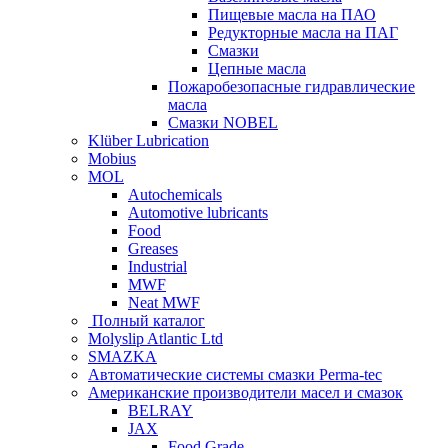
Пищевые масла на ПАО
Редукторные масла на ПАГ
Смазки
Цепные масла
Пожаробезопасные гидравлические
масла
Смазки NOBEL
Klüber Lubrication
Mobius
MOL
Autochemicals
Automotive lubricants
Food
Greases
Industrial
MWF
Neat MWF
Полный каталог
Molyslip Atlantic Ltd
SMAZKA
Автоматические системы смазки Perma-tec
Американские производители масел и смазок
BELRAY
JAX
Food Grade