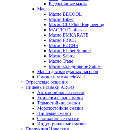
Редукторные масла
Масла
Масло BECOOL
Масло Bitzer
Масло CPI Fluid Engineering
МАСЛО Danfoss
Масло EMKARATE
Масло FRICK
Масло FUCHS
Масло Kluber Summit
Масло Sabroe
Масло Trane
Масло холодильное Suniso
Масло для вакуумных насосов
Смазки и масла reinWell
Отраслевые решения
Пищевые смазки ARGO
Автомобильные смазки
Универсальные смазки
Термостойкие смазки
Морозостойкие смазки
Пищевые смазки
Силиконовые смазки
Индустриальные смазки
Продукция Новелхим