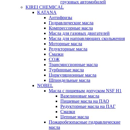
грузовых автомобилей
KIREI CHEMICAL
KATANA
Антифризы
Гидравлические масла
Компрессорные масла
Масла для газовых двигателей
Масла для направляющих скольжения
Моторные масла
Редукторные масла
Смазки
СОЖ
Трансмиссионные масла
Турбинные масла
Циркуляционные масла
Шпиндельные масла
NOBEL
Масла с пищевым допуском NSF H1
Вазелиновые масла
Пищевые масла на ПАО
Редукторные масла на ПАГ
Смазки
Цепные масла
Пожаробезопасные гидравлические
масла