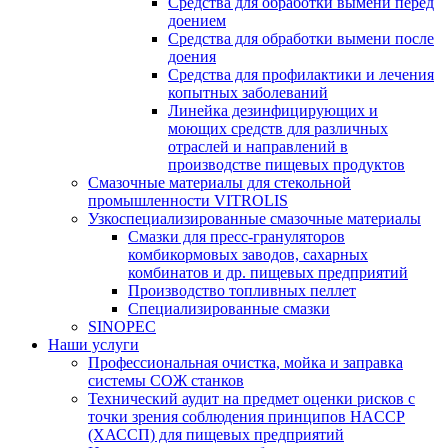
Средства для обработки вымени перед
доением
Средства для обработки вымени после
доения
Средства для профилактики и лечения
копытных заболеваний
Линейка дезинфицирующих и
моющих средств для различных
отраслей и направлений в
производстве пищевых продуктов
Смазочные материалы для стекольной
промышленности VITROLIS
Узкоспециализированные смазочные материалы
Смазки для пресс-грануляторов
комбикормовых заводов, сахарных
комбинатов и др. пищевых предприятий
Производство топливных пеллет
Специализированные смазки
SINOPEC
Наши услуги
Профессиональная очистка, мойка и заправка
системы СОЖ станков
Технический аудит на предмет оценки рисков с
точки зрения соблюдения принципов HACCP
(ХАССП) для пищевых предприятий