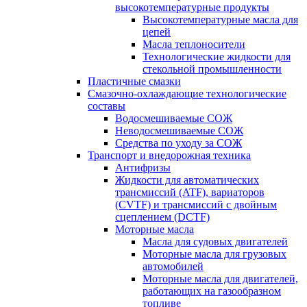
высокотемпературные продукты
Высокотемпературные масла для
цепей
Масла теплоносители
Технологические жидкости для
стекольной промышленности
Пластичные смазки
Смазочно-охлаждающие технологические
составы
Водосмешиваемые СОЖ
Неводосмешиваемые СОЖ
Средства по уходу за СОЖ
Транспорт и внедорожная техника
Антифризы
Жидкости для автоматических
трансмиссий (ATF), вариаторов
(CVTF) и трансмиссий с двойным
сцеплением (DCTF)
Моторные масла
Масла для судовых двигателей
Моторные масла для грузовых
автомобилей
Моторные масла для двигателей,
работающих на газообразном
топливе