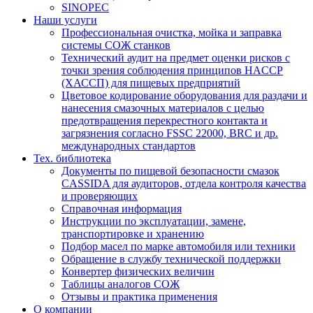
SINOPEC
Наши услуги
Профессиональная очистка, мойка и заправка
системы СОЖ станков
Технический аудит на предмет оценки рисков с
точки зрения соблюдения принципов HACCP
(ХАССП) для пищевых предприятий
Цветовое кодирование оборудования для раздачи и
нанесения смазочных материалов с целью
предотвращения перекрестного контакта и
загрязнения согласно FSSC 22000, BRC и др.
международных стандартов
Тех. библиотека
Документы по пищевой безопасности смазок
CASSIDA для аудиторов, отдела контроля качества
и проверяющих
Справочная информация
Инструкции по эксплуатации, замене,
транспортировке и хранению
Подбор масел по марке автомобиля или техники
Обращение в службу технической поддержки
Конвертер физических величин
Таблицы аналогов СОЖ
Отзывы и практика применения
О компании