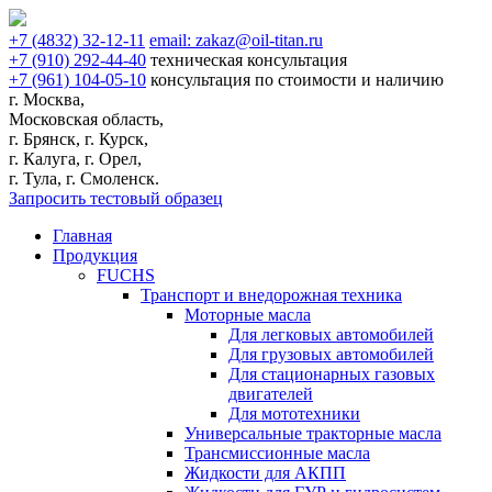
+7
(4832)
32-12-11
email:
zakaz@oil-titan.ru
+7
(910)
292-44-40
техническая консультация
+7
(961)
104-05-10
консультация по стоимости и наличию
г. Москва,
Московская область,
г. Брянск, г. Курск,
г. Калуга, г. Орел,
г. Тула, г. Смоленск.
Запросить тестовый образец
Главная
Продукция
FUCHS
Транспорт и внедорожная техника
Моторные масла
Для легковых автомобилей
Для грузовых автомобилей
Для стационарных газовых
двигателей
Для мототехники
Универсальные тракторные масла
Трансмиссионные масла
Жидкости для АКПП