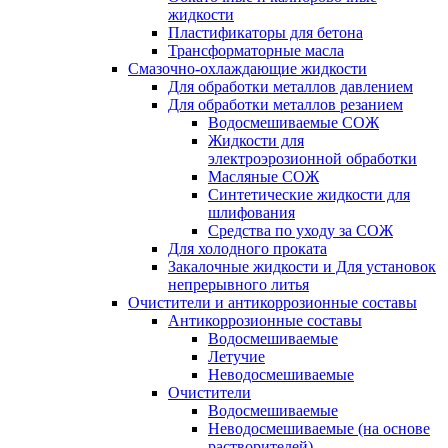
жидкости
Пластификаторы для бетона
Трансформаторные масла
Смазочно-охлаждающие жидкости
Для обработки металлов давлением
Для обработки металлов резанием
Водосмешиваемые СОЖ
Жидкости для
электроэрозионной обработки
Масляные СОЖ
Синтетические жидкости для
шлифования
Средства по уходу за СОЖ
Для холодного проката
Закалочные жидкости и Для установок
непрерывного литья
Очистители и антикоррозионные составы
Антикоррозионные составы
Водосмешиваемые
Летучие
Неводосмешиваемые
Очистители
Водосмешиваемые
Неводосмешиваемые (на основе
растворителей)