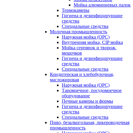
Мойка алюминиевых палок
Термокамеры
Гигиена и дезинфицирующие
средства
Специальные средства
Молочная промышленность
Наружная мойка (ОРС)
Внутренняя мойка, CIP мойка
Мойка серпянок и творож.
мешочков
Гигиена и дезинфицирующие
средства
Специальные средства
Кондитерская и хлебобулочная,
масложировая
Наружная мойка (ОРС)
Таромоечное, посудомоечное
оборудование
Печные камеры и формы
Гигиена и дезинфицирующие
средства
Специальные средства
Пиво, безалкогольная, ликероводочная
промышленность