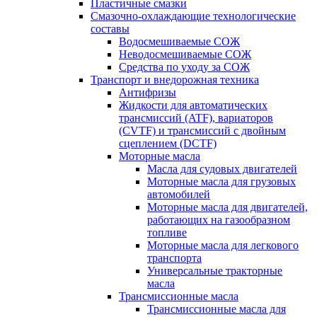
Пластичные смазки
Смазочно-охлаждающие технологические
составы
Водосмешиваемые СОЖ
Неводосмешиваемые СОЖ
Средства по уходу за СОЖ
Транспорт и внедорожная техника
Антифризы
Жидкости для автоматических
трансмиссий (ATF), вариаторов
(CVTF) и трансмиссий с двойным
сцеплением (DCTF)
Моторные масла
Масла для судовых двигателей
Моторные масла для грузовых
автомобилей
Моторные масла для двигателей,
работающих на газообразном
топливе
Моторные масла для легкового
транспорта
Универсальные тракторные
масла
Трансмиссионные масла
Трансмиссионные масла для