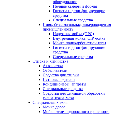
оборудование
Печные камеры и формы
Гигиена и дезинфицирующие
средства
Специальные средства
Пиво, безалкогольная, ликероводочная
промышленность
Наружная мойка (ОРС)
Внутренняя мойка, CIP мойка
Мойка поликарбонатной тары
Гигиена и дезинфицирующие
средства
Специальные средства
Стирка и химчистка
Аквачистка
Отбеливатели
Средства для стирки
Пятновыводители
Кондиционеры, аппреты
Специальные средства
Средства для финишной обработки
ткани, кожи, меха
Специальная химия
Мойка дорог
Мойка железнодорожного транспорта,