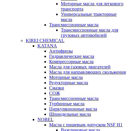
Моторные масла для легкового
транспорта
Универсальные тракторные
масла
Трансмиссионные масла
Трансмиссионные масла для
грузовых автомобилей
KIREI CHEMICAL
KATANA
Антифризы
Гидравлические масла
Компрессорные масла
Масла для газовых двигателей
Масла для направляющих скольжения
Моторные масла
Редукторные масла
Смазки
СОЖ
Трансмиссионные масла
Турбинные масла
Циркуляционные масла
Шпиндельные масла
NOBEL
Масла с пищевым допуском NSF H1
Вазелиновые масла