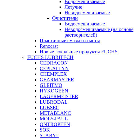
Водосмешиваемые
Летучие
Неводосмешиваемые
Очистители
Водосмешиваемые
Неводосмешиваемые (на основе
растворителей)
Пластичные смазки и пасты
Renocast
Новые локальные продукты FUCHS
FUCHS LUBRITECH
CEDRACON
CEPLATTYN
CHEMPLEX
GEARMASTER
GLEITMO
HYKOGEEN
LAGERMEISTER
LUBRODAL
LUBSEC
METABLANC
MOLY-PAUL
ONTROPEEN
SOK
STABYL