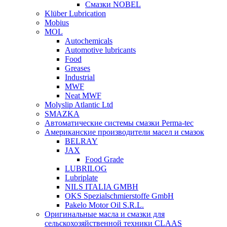
Смазки NOBEL
Klüber Lubrication
Mobius
MOL
Autochemicals
Automotive lubricants
Food
Greases
Industrial
MWF
Neat MWF
Molyslip Atlantic Ltd
SMAZKA
Автоматические системы смазки Perma-tec
Американские производители масел и смазок
BELRAY
JAX
Food Grade
LUBRILOG
Lubriplate
NILS ITALIA GMBH
OKS Spezialschmierstoffe GmbH
Pakelo Motor Oil S.R.L.
Оригинальные масла и смазки для
сельскохозяйственной техники CLAAS