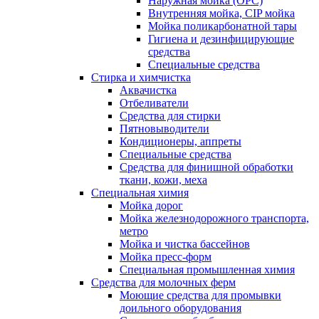
Наружная мойка (ОРС)
Внутренняя мойка, CIP мойка
Мойка поликарбонатной тары
Гигиена и дезинфицирующие
средства
Специальные средства
Стирка и химчистка
Аквачистка
Отбеливатели
Средства для стирки
Пятновыводители
Кондиционеры, аппреты
Специальные средства
Средства для финишной обработки
ткани, кожи, меха
Специальная химия
Мойка дорог
Мойка железнодорожного транспорта,
метро
Мойка и чистка бассейнов
Мойка пресс-форм
Специальная промышленная химия
Средства для молочных ферм
Моющие средства для промывки
доильного оборудования