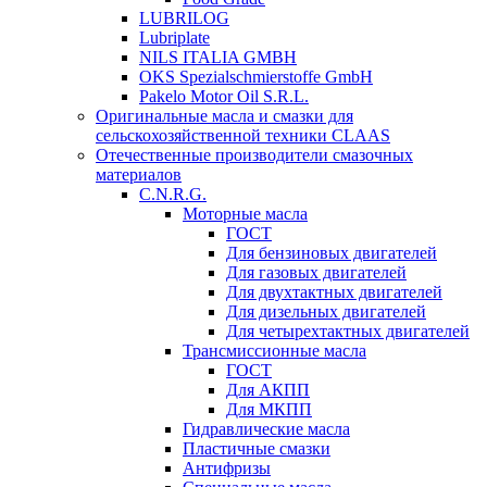
LUBRILOG
Lubriplate
NILS ITALIA GMBH
OKS Spezialschmierstoffe GmbH
Pakelo Motor Oil S.R.L.
Оригинальные масла и смазки для
сельскохозяйственной техники CLAAS
Отечественные производители смазочных
материалов
C.N.R.G.
Моторные масла
ГОСТ
Для бензиновых двигателей
Для газовых двигателей
Для двухтактных двигателей
Для дизельных двигателей
Для четырехтактных двигателей
Трансмиссионные масла
ГОСТ
Для АКПП
Для МКПП
Гидравлические масла
Пластичные смазки
Антифризы