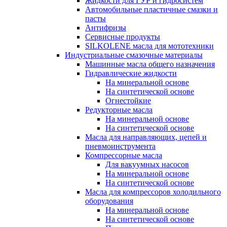
Жидкости для ГУР и гидросистем
Автомобильные пластичные смазки и
пасты
Антифризы
Сервисные продукты
SILKOLENE масла для мототехники
Индустриальные смазочные материалы
Машинные масла общего назначения
Гидравлические жидкости
На минеральной основе
На синтетической основе
Огнестойкие
Редукторные масла
На минеральной основе
На синтетической основе
Масла для направляющих, цепей и
пневмоинструмента
Компрессорные масла
Для вакуумных насосов
На минеральной основе
На синтетической основе
Масла для компрессоров холодильного
оборудования
На минеральной основе
На синтетической основе