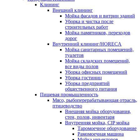
Клининг
Внешний клининг
Мойка фасадов и витрин зданий
Уборка и чистка после
строительных работ
Мойка памятников, переходов
дорог
Внутренний клининг/HORECA
Мойка санитарных помещений,
туалетов
Мойка складских помещений,
все виды полов
Уборка офисных помещений
Уборка гостиниц
Уборка предприятий
общественного питания
Пищевая промышленность
Мясо, рыбоперерабатывающая отрасль,
птицеводство
Внешняя мойка оборудования,
стен, полов, инвентаря
Внутренняя мойка, CIP мойка
Таромоечное оборудование
Рамомоечная машина
Мойка инъекторов