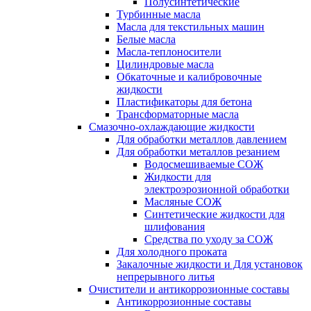
Полусинтетические
Турбинные масла
Масла для текстильных машин
Белые масла
Масла-теплоносители
Цилиндровые масла
Обкаточные и калибровочные
жидкости
Пластификаторы для бетона
Трансформаторные масла
Смазочно-охлаждающие жидкости
Для обработки металлов давлением
Для обработки металлов резанием
Водосмешиваемые СОЖ
Жидкости для
электроэрозионной обработки
Масляные СОЖ
Синтетические жидкости для
шлифования
Средства по уходу за СОЖ
Для холодного проката
Закалочные жидкости и Для установок
непрерывного литья
Очистители и антикоррозионные составы
Антикоррозионные составы