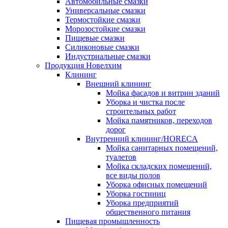
Автомобильные смазки
Универсальные смазки
Термостойкие смазки
Морозостойкие смазки
Пищевые смазки
Силиконовые смазки
Индустриальные смазки
Продукция Новелхим
Клининг
Внешний клининг
Мойка фасадов и витрин зданий
Уборка и чистка после
строительных работ
Мойка памятников, переходов
дорог
Внутренний клининг/HORECA
Мойка санитарных помещений,
туалетов
Мойка складских помещений,
все виды полов
Уборка офисных помещений
Уборка гостиниц
Уборка предприятий
общественного питания
Пищевая промышленность