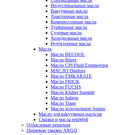
Специальные масла
Индустриальные масла
Вакуумные масла
Тракторные масла
Компрессорные масла
Турбинные масла
Судовые масла
Холодильные масла
Редукторные масла
Масла
Масло BECOOL
Масло Bitzer
Масло CPI Fluid Engineering
МАСЛО Danfoss
Масло EMKARATE
Масло FRICK
Масло FUCHS
Масло Kluber Summit
Масло Sabroe
Масло Trane
Масло холодильное Suniso
Масло для вакуумных насосов
Смазки и масла reinWell
Отраслевые решения
Пищевые смазки ARGO