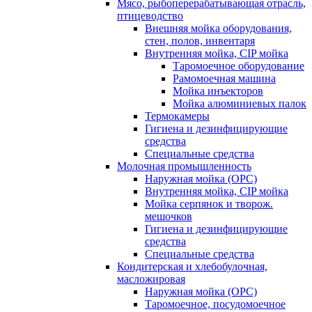
Мясо, рыбоперерабатывающая отрасль,
птицеводство
Внешняя мойка оборудования,
стен, полов, инвентаря
Внутренняя мойка, CIP мойка
Таромоечное оборудование
Рамомоечная машина
Мойка инъекторов
Мойка алюминиевых палок
Термокамеры
Гигиена и дезинфицирующие
средства
Специальные средства
Молочная промышленность
Наружная мойка (ОРС)
Внутренняя мойка, CIP мойка
Мойка серпянок и творож.
мешочков
Гигиена и дезинфицирующие
средства
Специальные средства
Кондитерская и хлебобулочная,
масложировая
Наружная мойка (ОРС)
Таромоечное, посудомоечное