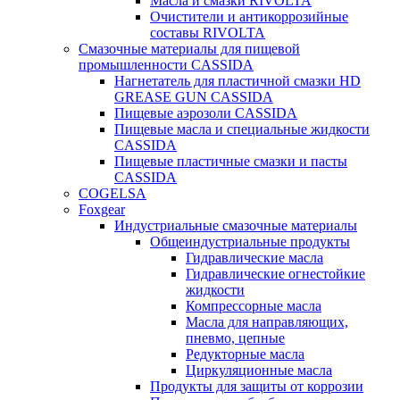
Масла и смазки RIVOLTA
Очистители и антикоррозийные
составы RIVOLTA
Смазочные материалы для пищевой
промышленности CASSIDA
Нагнетатель для пластичной смазки HD
GREASE GUN CASSIDA
Пищевые аэрозоли CASSIDA
Пищевые масла и специальные жидкости
CASSIDA
Пищевые пластичные смазки и пасты
CASSIDA
COGELSA
Foxgear
Индустриальные смазочные материалы
Общеиндустриальные продукты
Гидравлические масла
Гидравлические огнестойкие
жидкости
Компрессорные масла
Масла для направляющих,
пневмо, цепные
Редукторные масла
Циркуляционные масла
Продукты для защиты от коррозии