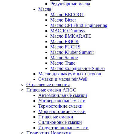
Редукторные масла
Масла
Масло BECOOL
Масло Bitzer
Масло CPI Fluid Engineering
МАСЛО Danfoss
Масло EMKARATE
Масло FRICK
Масло FUCHS
Масло Kluber Summit
Масло Sabroe
Масло Trane
Масло холодильное Suniso
Масло для вакуумных насосов
Смазки и масла reinWell
Отраслевые решения
Пищевые смазки ARGO
Автомобильные смазки
Универсальные смазки
Термостойкие смазки
Морозостойкие смазки
Пищевые смазки
Силиконовые смазки
Индустриальные смазки
Продукция Новелхим