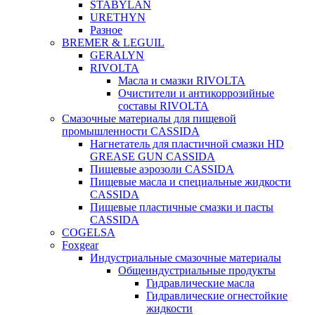
STABYLAN
URETHYN
Разное
BREMER & LEGUIL
GERALYN
RIVOLTA
Масла и смазки RIVOLTA
Очистители и антикоррозийные
составы RIVOLTA
Смазочные материалы для пищевой
промышленности CASSIDA
Нагнетатель для пластичной смазки HD
GREASE GUN CASSIDA
Пищевые аэрозоли CASSIDA
Пищевые масла и специальные жидкости
CASSIDA
Пищевые пластичные смазки и пасты
CASSIDA
COGELSA
Foxgear
Индустриальные смазочные материалы
Общеиндустриальные продукты
Гидравлические масла
Гидравлические огнестойкие
жидкости