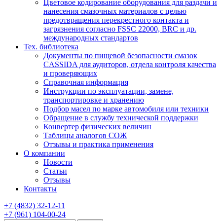
Цветовое кодирование оборудования для раздачи и
нанесения смазочных материалов с целью
предотвращения перекрестного контакта и
загрязнения согласно FSSC 22000, BRC и др.
международных стандартов
Тех. библиотека
Документы по пищевой безопасности смазок
CASSIDA для аудиторов, отдела контроля качества
и проверяющих
Справочная информация
Инструкции по эксплуатации, замене,
транспортировке и хранению
Подбор масел по марке автомобиля или техники
Обращение в службу технической поддержки
Конвертер физических величин
Таблицы аналогов СОЖ
Отзывы и практика применения
О компании
Новости
Статьи
Отзывы
Контакты
+7
(4832)
32-12-11
+7
(961)
104-00-24