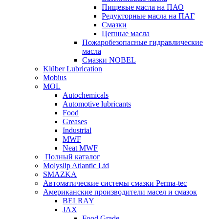
Пищевые масла на ПАО
Редукторные масла на ПАГ
Смазки
Цепные масла
Пожаробезопасные гидравлические
масла
Смазки NOBEL
Klüber Lubrication
Mobius
MOL
Autochemicals
Automotive lubricants
Food
Greases
Industrial
MWF
Neat MWF
Полный каталог
Molyslip Atlantic Ltd
SMAZKA
Автоматические системы смазки Perma-tec
Американские производители масел и смазок
BELRAY
JAX
Food Grade