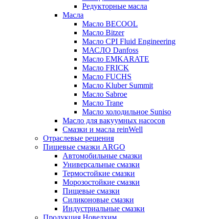
Редукторные масла
Масла
Масло BECOOL
Масло Bitzer
Масло CPI Fluid Engineering
МАСЛО Danfoss
Масло EMKARATE
Масло FRICK
Масло FUCHS
Масло Kluber Summit
Масло Sabroe
Масло Trane
Масло холодильное Suniso
Масло для вакуумных насосов
Смазки и масла reinWell
Отраслевые решения
Пищевые смазки ARGO
Автомобильные смазки
Универсальные смазки
Термостойкие смазки
Морозостойкие смазки
Пищевые смазки
Силиконовые смазки
Индустриальные смазки
Продукция Новелхим