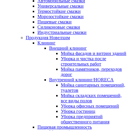
Автомобильные смазки
Универсальные смазки
Термостойкие смазки
Морозостойкие смазки
Пищевые смазки
Силиконовые смазки
Индустриальные смазки
Продукция Новелхим
Клининг
Внешний клининг
Мойка фасадов и витрин зданий
Уборка и чистка после
строительных работ
Мойка памятников, переходов
дорог
Внутренний клининг/HORECA
Мойка санитарных помещений,
туалетов
Мойка складских помещений,
все виды полов
Уборка офисных помещений
Уборка гостиниц
Уборка предприятий
общественного питания
Пищевая промышленность