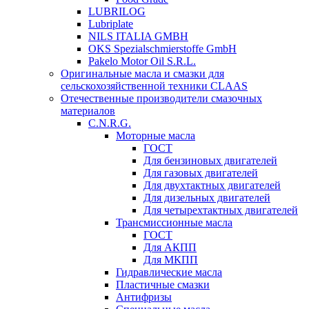
LUBRILOG
Lubriplate
NILS ITALIA GMBH
OKS Spezialschmierstoffe GmbH
Pakelo Motor Oil S.R.L.
Оригинальные масла и смазки для
сельскохозяйственной техники CLAAS
Отечественные производители смазочных
материалов
C.N.R.G.
Моторные масла
ГОСТ
Для бензиновых двигателей
Для газовых двигателей
Для двухтактных двигателей
Для дизельных двигателей
Для четырехтактных двигателей
Трансмиссионные масла
ГОСТ
Для АКПП
Для МКПП
Гидравлические масла
Пластичные смазки
Антифризы