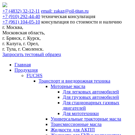
+7
(4832)
32-12-11
email:
zakaz@oil-titan.ru
+7
(910)
292-44-40
техническая консультация
+7
(961)
104-05-10
консультация по стоимости и наличию
г. Москва,
Московская область,
г. Брянск, г. Курск,
г. Калуга, г. Орел,
г. Тула, г. Смоленск.
Запросить тестовый образец
Главная
Продукция
FUCHS
Транспорт и внедорожная техника
Моторные масла
Для легковых автомобилей
Для грузовых автомобилей
Для стационарных газовых
двигателей
Для мототехники
Универсальные тракторные масла
Трансмиссионные масла
Жидкости для АКПП