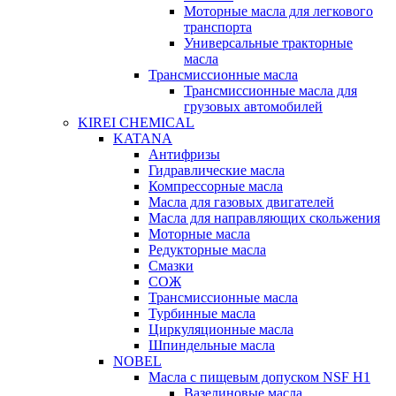
Моторные масла для легкового
транспорта
Универсальные тракторные
масла
Трансмиссионные масла
Трансмиссионные масла для
грузовых автомобилей
KIREI CHEMICAL
KATANA
Антифризы
Гидравлические масла
Компрессорные масла
Масла для газовых двигателей
Масла для направляющих скольжения
Моторные масла
Редукторные масла
Смазки
СОЖ
Трансмиссионные масла
Турбинные масла
Циркуляционные масла
Шпиндельные масла
NOBEL
Масла с пищевым допуском NSF H1
Вазелиновые масла