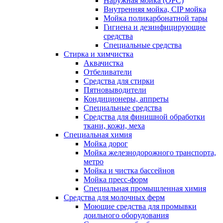
Наружная мойка (ОРС)
Внутренняя мойка, CIP мойка
Мойка поликарбонатной тары
Гигиена и дезинфицирующие
средства
Специальные средства
Стирка и химчистка
Аквачистка
Отбеливатели
Средства для стирки
Пятновыводители
Кондиционеры, аппреты
Специальные средства
Средства для финишной обработки
ткани, кожи, меха
Специальная химия
Мойка дорог
Мойка железнодорожного транспорта,
метро
Мойка и чистка бассейнов
Мойка пресс-форм
Специальная промышленная химия
Средства для молочных ферм
Моющие средства для промывки
доильного оборудования