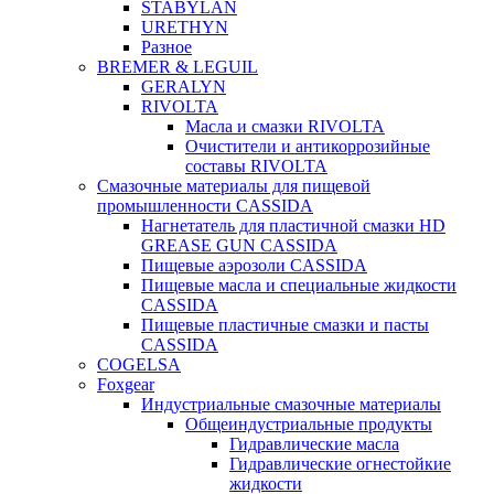
STABYLAN
URETHYN
Разное
BREMER & LEGUIL
GERALYN
RIVOLTA
Масла и смазки RIVOLTA
Очистители и антикоррозийные
составы RIVOLTA
Смазочные материалы для пищевой
промышленности CASSIDA
Нагнетатель для пластичной смазки HD
GREASE GUN CASSIDA
Пищевые аэрозоли CASSIDA
Пищевые масла и специальные жидкости
CASSIDA
Пищевые пластичные смазки и пасты
CASSIDA
COGELSA
Foxgear
Индустриальные смазочные материалы
Общеиндустриальные продукты
Гидравлические масла
Гидравлические огнестойкие
жидкости