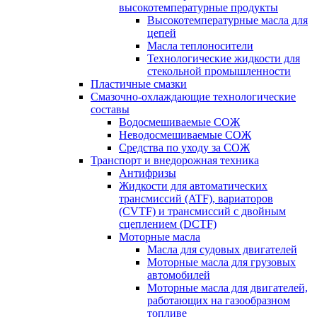
высокотемпературные продукты
Высокотемпературные масла для
цепей
Масла теплоносители
Технологические жидкости для
стекольной промышленности
Пластичные смазки
Смазочно-охлаждающие технологические
составы
Водосмешиваемые СОЖ
Неводосмешиваемые СОЖ
Средства по уходу за СОЖ
Транспорт и внедорожная техника
Антифризы
Жидкости для автоматических
трансмиссий (ATF), вариаторов
(CVTF) и трансмиссий с двойным
сцеплением (DCTF)
Моторные масла
Масла для судовых двигателей
Моторные масла для грузовых
автомобилей
Моторные масла для двигателей,
работающих на газообразном
топливе