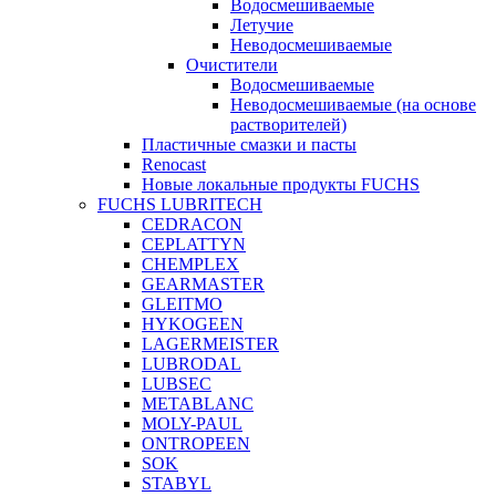
Водосмешиваемые
Летучие
Неводосмешиваемые
Очистители
Водосмешиваемые
Неводосмешиваемые (на основе
растворителей)
Пластичные смазки и пасты
Renocast
Новые локальные продукты FUCHS
FUCHS LUBRITECH
CEDRACON
CEPLATTYN
CHEMPLEX
GEARMASTER
GLEITMO
HYKOGEEN
LAGERMEISTER
LUBRODAL
LUBSEC
METABLANC
MOLY-PAUL
ONTROPEEN
SOK
STABYL