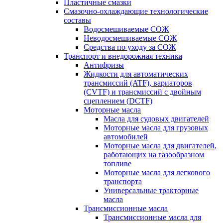
Пластичные смазки
Смазочно-охлаждающие технологические
составы
Водосмешиваемые СОЖ
Неводосмешиваемые СОЖ
Средства по уходу за СОЖ
Транспорт и внедорожная техника
Антифризы
Жидкости для автоматических
трансмиссий (ATF), вариаторов
(CVTF) и трансмиссий с двойным
сцеплением (DCTF)
Моторные масла
Масла для судовых двигателей
Моторные масла для грузовых
автомобилей
Моторные масла для двигателей,
работающих на газообразном
топливе
Моторные масла для легкового
транспорта
Универсальные тракторные
масла
Трансмиссионные масла
Трансмиссионные масла для