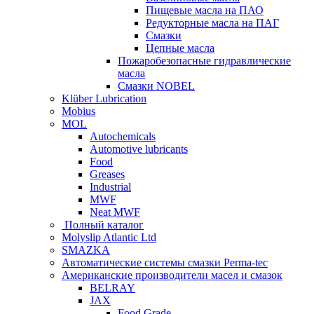
Пищевые масла на ПАО
Редукторные масла на ПАГ
Смазки
Цепные масла
Пожаробезопасные гидравлические
масла
Смазки NOBEL
Klüber Lubrication
Mobius
MOL
Autochemicals
Automotive lubricants
Food
Greases
Industrial
MWF
Neat MWF
Полный каталог
Molyslip Atlantic Ltd
SMAZKA
Автоматические системы смазки Perma-tec
Американские производители масел и смазок
BELRAY
JAX
Food Grade