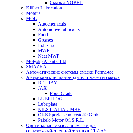
Смазки NOBEL
Klüber Lubrication
Mobius
MOL
Autochemicals
Automotive lubricants
Food
Greases
Industrial
MWF
Neat MWF
Molyslip Atlantic Ltd
SMAZKA
Автоматические системы смазки Perma-tec
Американские производители масел и смазок
BELRAY
JAX
Food Grade
LUBRILOG
Lubriplate
NILS ITALIA GMBH
OKS Spezialschmierstoffe GmbH
Pakelo Motor Oil S.R.L.
Оригинальные масла и смазки для
сельскохозяйственной техники CLAAS