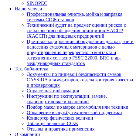
SINOPEC
Наши услуги
Профессиональная очистка, мойка и заправка
системы СОЖ станков
Технический аудит на предмет оценки рисков с
точки зрения соблюдения принципов HACCP
(ХАССП) для пищевых предприятий
Цветовое кодирование оборудования для раздачи и
нанесения смазочных материалов с целью
предотвращения перекрестного контакта и
загрязнения согласно FSSC 22000, BRC и др.
международных стандартов
Тех. библиотека
Документы по пищевой безопасности смазок
CASSIDA для аудиторов, отдела контроля качества
и проверяющих
Справочная информация
Инструкции по эксплуатации, замене,
транспортировке и хранению
Подбор масел по марке автомобиля или техники
Обращение в службу технической поддержки
Конвертер физических величин
Таблицы аналогов СОЖ
Отзывы и практика применения
О компании