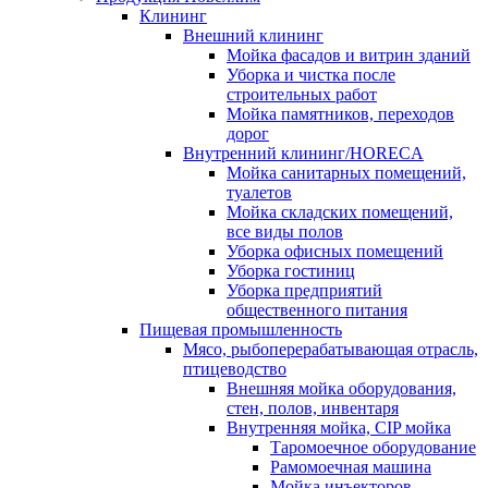
Клининг
Внешний клининг
Мойка фасадов и витрин зданий
Уборка и чистка после
строительных работ
Мойка памятников, переходов
дорог
Внутренний клининг/HORECA
Мойка санитарных помещений,
туалетов
Мойка складских помещений,
все виды полов
Уборка офисных помещений
Уборка гостиниц
Уборка предприятий
общественного питания
Пищевая промышленность
Мясо, рыбоперерабатывающая отрасль,
птицеводство
Внешняя мойка оборудования,
стен, полов, инвентаря
Внутренняя мойка, CIP мойка
Таромоечное оборудование
Рамомоечная машина
Мойка инъекторов