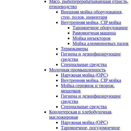
Мясо, рыбоперерабатывающая отрасль,
птицеводство
Внешняя мойка оборудования,
стен, полов, инвентаря
Внутренняя мойка, CIP мойка
Таромоечное оборудование
Рамомоечная машина
Мойка инъекторов
Мойка алюминиевых палок
Термокамеры
Гигиена и дезинфицирующие
средства
Специальные средства
Молочная промышленность
Наружная мойка (ОРС)
Внутренняя мойка, CIP мойка
Мойка серпянок и творож.
мешочков
Гигиена и дезинфицирующие
средства
Специальные средства
Кондитерская и хлебобулочная,
масложировая
Наружная мойка (ОРС)
Таромоечное, посудомоечное