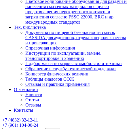
Цветовое кодирование оборудования для раздачи и
нанесения смазочных материалов с целью
предотвращения перекрестного контакта и
загрязнения согласно FSSC 22000, BRC и др.
международных стандартов
Тех. библиотека
Документы по пищевой безопасности смазок
CASSIDA для аудиторов, отдела контроля качества
и проверяющих
Справочная информация
Инструкции по эксплуатации, замене,
транспортировке и хранению
Подбор масел по марке автомобиля или техники
Обращение в службу технической поддержки
Конвертер физических величин
Таблицы аналогов СОЖ
Отзывы и практика применения
О компании
Новости
Статьи
Отзывы
Контакты
+7
(4832)
32-12-11
+7
(961)
104-00-24