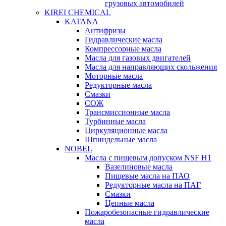
грузовых автомобилей
KIREI CHEMICAL
KATANA
Антифризы
Гидравлические масла
Компрессорные масла
Масла для газовых двигателей
Масла для направляющих скольжения
Моторные масла
Редукторные масла
Смазки
СОЖ
Трансмиссионные масла
Турбинные масла
Циркуляционные масла
Шпиндельные масла
NOBEL
Масла с пищевым допуском NSF H1
Вазелиновые масла
Пищевые масла на ПАО
Редукторные масла на ПАГ
Смазки
Цепные масла
Пожаробезопасные гидравлические
масла