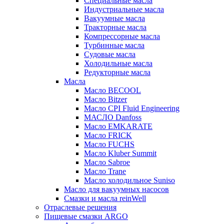
Специальные масла
Индустриальные масла
Вакуумные масла
Тракторные масла
Компрессорные масла
Турбинные масла
Судовые масла
Холодильные масла
Редукторные масла
Масла
Масло BECOOL
Масло Bitzer
Масло CPI Fluid Engineering
МАСЛО Danfoss
Масло EMKARATE
Масло FRICK
Масло FUCHS
Масло Kluber Summit
Масло Sabroe
Масло Trane
Масло холодильное Suniso
Масло для вакуумных насосов
Смазки и масла reinWell
Отраслевые решения
Пищевые смазки ARGO