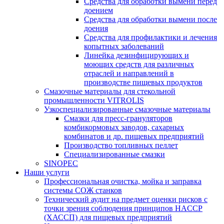
Средства для обработки вымени перед
доением
Средства для обработки вымени после
доения
Средства для профилактики и лечения
копытных заболеваний
Линейка дезинфицирующих и
моющих средств для различных
отраслей и направлений в
производстве пищевых продуктов
Смазочные материалы для стекольной
промышленности VITROLIS
Узкоспециализированные смазочные материалы
Смазки для пресс-грануляторов
комбикормовых заводов, сахарных
комбинатов и др. пищевых предприятий
Производство топливных пеллет
Специализированные смазки
SINOPEC
Наши услуги
Профессиональная очистка, мойка и заправка
системы СОЖ станков
Технический аудит на предмет оценки рисков с
точки зрения соблюдения принципов HACCP
(ХАССП) для пищевых предприятий