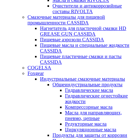
Масла и смазки RIVOLTA
Очистители и антикоррозийные
составы RIVOLTA
Смазочные материалы для пищевой
промышленности CASSIDA
Нагнетатель для пластичной смазки HD
GREASE GUN CASSIDA
Пищевые аэрозоли CASSIDA
Пищевые масла и специальные жидкости
CASSIDA
Пищевые пластичные смазки и пасты
CASSIDA
COGELSA
Foxgear
Индустриальные смазочные материалы
Общеиндустриальные продукты
Гидравлические масла
Гидравлические огнестойкие
жидкости
Компрессорные масла
Масла для направляющих,
пневмо, цепные
Редукторные масла
Циркуляционные масла
Продукты для защиты от коррозии