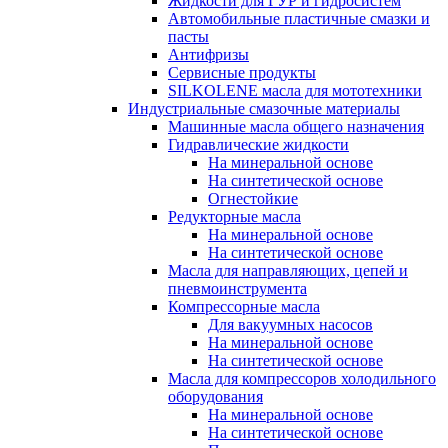
Жидкости для ГУР и гидросистем
Автомобильные пластичные смазки и
пасты
Антифризы
Сервисные продукты
SILKOLENE масла для мототехники
Индустриальные смазочные материалы
Машинные масла общего назначения
Гидравлические жидкости
На минеральной основе
На синтетической основе
Огнестойкие
Редукторные масла
На минеральной основе
На синтетической основе
Масла для направляющих, цепей и
пневмоинструмента
Компрессорные масла
Для вакуумных насосов
На минеральной основе
На синтетической основе
Масла для компрессоров холодильного
оборудования
На минеральной основе
На синтетической основе