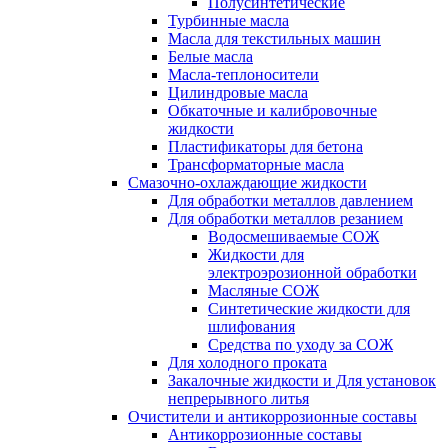
Полусинтетические
Турбинные масла
Масла для текстильных машин
Белые масла
Масла-теплоносители
Цилиндровые масла
Обкаточные и калибровочные
жидкости
Пластификаторы для бетона
Трансформаторные масла
Смазочно-охлаждающие жидкости
Для обработки металлов давлением
Для обработки металлов резанием
Водосмешиваемые СОЖ
Жидкости для
электроэрозионной обработки
Масляные СОЖ
Синтетические жидкости для
шлифования
Средства по уходу за СОЖ
Для холодного проката
Закалочные жидкости и Для установок
непрерывного литья
Очистители и антикоррозионные составы
Антикоррозионные составы