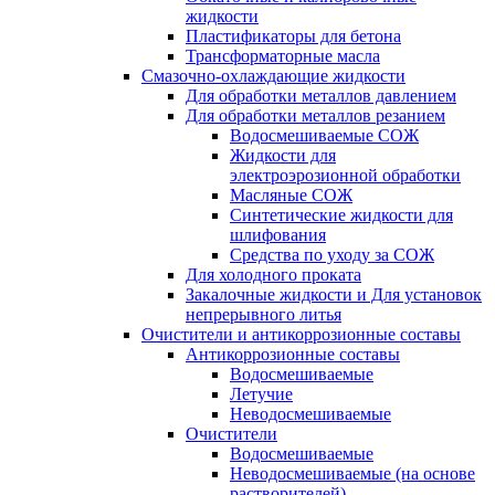
жидкости
Пластификаторы для бетона
Трансформаторные масла
Смазочно-охлаждающие жидкости
Для обработки металлов давлением
Для обработки металлов резанием
Водосмешиваемые СОЖ
Жидкости для
электроэрозионной обработки
Масляные СОЖ
Синтетические жидкости для
шлифования
Средства по уходу за СОЖ
Для холодного проката
Закалочные жидкости и Для установок
непрерывного литья
Очистители и антикоррозионные составы
Антикоррозионные составы
Водосмешиваемые
Летучие
Неводосмешиваемые
Очистители
Водосмешиваемые
Неводосмешиваемые (на основе
растворителей)