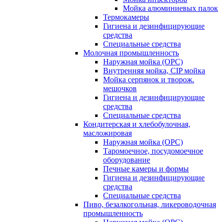
Мойка алюминиевых палок
Термокамеры
Гигиена и дезинфицирующие
средства
Специальные средства
Молочная промышленность
Наружная мойка (ОРС)
Внутренняя мойка, CIP мойка
Мойка серпянок и творож.
мешочков
Гигиена и дезинфицирующие
средства
Специальные средства
Кондитерская и хлебобулочная,
масложировая
Наружная мойка (ОРС)
Таромоечное, посудомоечное
оборудование
Печные камеры и формы
Гигиена и дезинфицирующие
средства
Специальные средства
Пиво, безалкогольная, ликероводочная
промышленность