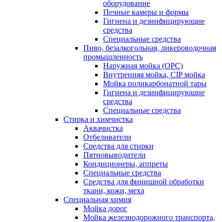
оборудование
Печные камеры и формы
Гигиена и дезинфицирующие
средства
Специальные средства
Пиво, безалкогольная, ликероводочная
промышленность
Наружная мойка (ОРС)
Внутренняя мойка, CIP мойка
Мойка поликарбонатной тары
Гигиена и дезинфицирующие
средства
Специальные средства
Стирка и химчистка
Аквачистка
Отбеливатели
Средства для стирки
Пятновыводители
Кондиционеры, аппреты
Специальные средства
Средства для финишной обработки
ткани, кожи, меха
Специальная химия
Мойка дорог
Мойка железнодорожного транспорта,