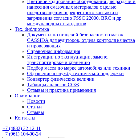
Цветовое кодирование оборудования для раздачи и
нанесения смазочных материалов с целью
предотвращения перекрестного контакта и
загрязнения согласно FSSC 22000, BRC и др.
международных стандартов
Тех. библиотека
Документы по пищевой безопасности смазок
CASSIDA для аудиторов, отдела контроля качества
и проверяющих
Справочная информация
Инструкции по эксплуатации, замене,
транспортировке и хранению
Подбор масел по марке автомобиля или техники
Обращение в службу технической поддержки
Конвертер физических величин
Таблицы аналогов СОЖ
Отзывы и практика применения
О компании
Новости
Статьи
Отзывы
Контакты
+7
(4832)
32-12-11
+7
(961)
104-00-24