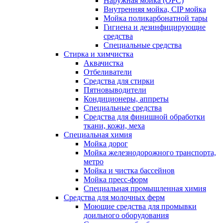
Наружная мойка (ОРС)
Внутренняя мойка, CIP мойка
Мойка поликарбонатной тары
Гигиена и дезинфицирующие
средства
Специальные средства
Стирка и химчистка
Аквачистка
Отбеливатели
Средства для стирки
Пятновыводители
Кондиционеры, аппреты
Специальные средства
Средства для финишной обработки
ткани, кожи, меха
Специальная химия
Мойка дорог
Мойка железнодорожного транспорта,
метро
Мойка и чистка бассейнов
Мойка пресс-форм
Специальная промышленная химия
Средства для молочных ферм
Моющие средства для промывки
доильного оборудования