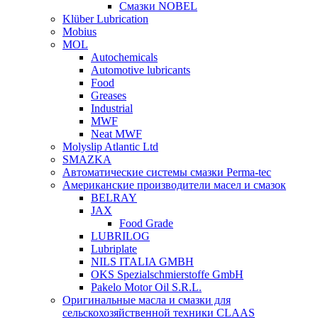
Смазки NOBEL
Klüber Lubrication
Mobius
MOL
Autochemicals
Automotive lubricants
Food
Greases
Industrial
MWF
Neat MWF
Molyslip Atlantic Ltd
SMAZKA
Автоматические системы смазки Perma-tec
Американские производители масел и смазок
BELRAY
JAX
Food Grade
LUBRILOG
Lubriplate
NILS ITALIA GMBH
OKS Spezialschmierstoffe GmbH
Pakelo Motor Oil S.R.L.
Оригинальные масла и смазки для
сельскохозяйственной техники CLAAS