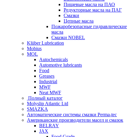
Пищевые масла на ПАО
Редукторные масла на ПАГ
Смазки
Цепные масла
Пожаробезопасные гидравлические
масла
Смазки NOBEL
Klüber Lubrication
Mobius
MOL
Autochemicals
Automotive lubricants
Food
Greases
Industrial
MWF
Neat MWF
Полный каталог
Molyslip Atlantic Ltd
SMAZKA
Автоматические системы смазки Perma-tec
Американские производители масел и смазок
BELRAY
JAX
Food Grade