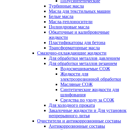
Полусинтетические
Турбинные масла
Масла для текстильных машин
Белые масла
Масла-теплоносители
Цилиндровые масла
Обкаточные и калибровочные
жидкости
Пластификаторы для бетона
Трансформаторные масла
Смазочно-охлаждающие жидкости
Для обработки металлов давлением
Для обработки металлов резанием
Водосмешиваемые СОЖ
Жидкости для
электроэрозионной обработки
Масляные СОЖ
Синтетические жидкости для
шлифования
Средства по уходу за СОЖ
Для холодного проката
Закалочные жидкости и Для установок
непрерывного литья
Очистители и антикоррозионные составы
Антикоррозионные составы