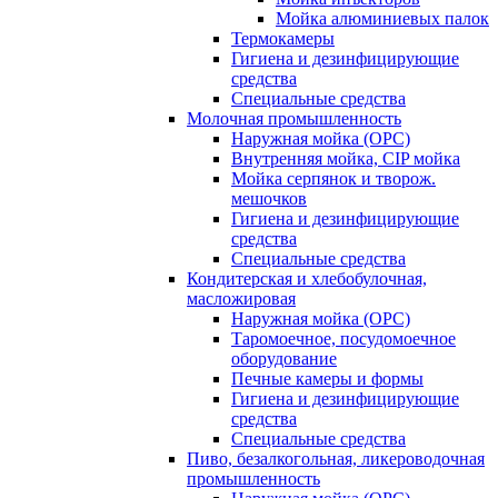
Мойка алюминиевых палок
Термокамеры
Гигиена и дезинфицирующие
средства
Специальные средства
Молочная промышленность
Наружная мойка (ОРС)
Внутренняя мойка, CIP мойка
Мойка серпянок и творож.
мешочков
Гигиена и дезинфицирующие
средства
Специальные средства
Кондитерская и хлебобулочная,
масложировая
Наружная мойка (ОРС)
Таромоечное, посудомоечное
оборудование
Печные камеры и формы
Гигиена и дезинфицирующие
средства
Специальные средства
Пиво, безалкогольная, ликероводочная
промышленность