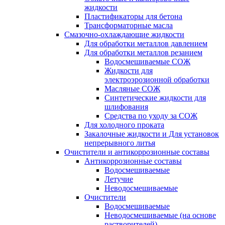
жидкости
Пластификаторы для бетона
Трансформаторные масла
Смазочно-охлаждающие жидкости
Для обработки металлов давлением
Для обработки металлов резанием
Водосмешиваемые СОЖ
Жидкости для
электроэрозионной обработки
Масляные СОЖ
Синтетические жидкости для
шлифования
Средства по уходу за СОЖ
Для холодного проката
Закалочные жидкости и Для установок
непрерывного литья
Очистители и антикоррозионные составы
Антикоррозионные составы
Водосмешиваемые
Летучие
Неводосмешиваемые
Очистители
Водосмешиваемые
Неводосмешиваемые (на основе
растворителей)