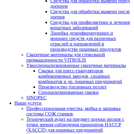
Средства для обработки вымени перед
доением
Средства для обработки вымени после
доения
Средства для профилактики и лечения
копытных заболеваний
Линейка дезинфицирующих и
моющих средств для различных
отраслей и направлений в
производстве пищевых продуктов
Смазочные материалы для стекольной
промышленности VITROLIS
Узкоспециализированные смазочные материалы
Смазки для пресс-грануляторов
комбикормовых заводов, сахарных
комбинатов и др. пищевых предприятий
Производство топливных пеллет
Специализированные смазки
SINOPEC
Наши услуги
Профессиональная очистка, мойка и заправка
системы СОЖ станков
Технический аудит на предмет оценки рисков с
точки зрения соблюдения принципов HACCP
(ХАССП) для пищевых предприятий