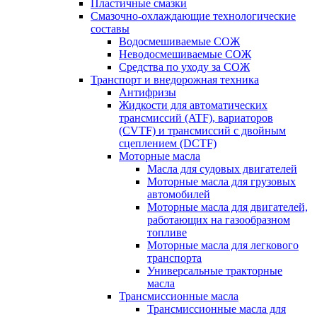
Пластичные смазки
Смазочно-охлаждающие технологические
составы
Водосмешиваемые СОЖ
Неводосмешиваемые СОЖ
Средства по уходу за СОЖ
Транспорт и внедорожная техника
Антифризы
Жидкости для автоматических
трансмиссий (ATF), вариаторов
(CVTF) и трансмиссий с двойным
сцеплением (DCTF)
Моторные масла
Масла для судовых двигателей
Моторные масла для грузовых
автомобилей
Моторные масла для двигателей,
работающих на газообразном
топливе
Моторные масла для легкового
транспорта
Универсальные тракторные
масла
Трансмиссионные масла
Трансмиссионные масла для