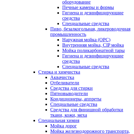
оборудование
Печные камеры и формы
Гигиена и дезинфицирующие
средства
Специальные средства
Пиво, безалкогольная, ликероводочная
промышленность
Наружная мойка (ОРС)
Внутренняя мойка, CIP мойка
Мойка поликарбонатной тары
Гигиена и дезинфицирующие
средства
Специальные средства
Стирка и химчистка
Аквачистка
Отбеливатели
Средства для стирки
Пятновыводители
Кондиционеры, аппреты
Специальные средства
Средства для финишной обработки
ткани, кожи, меха
Специальная химия
Мойка дорог
Мойка железнодорожного транспорта,