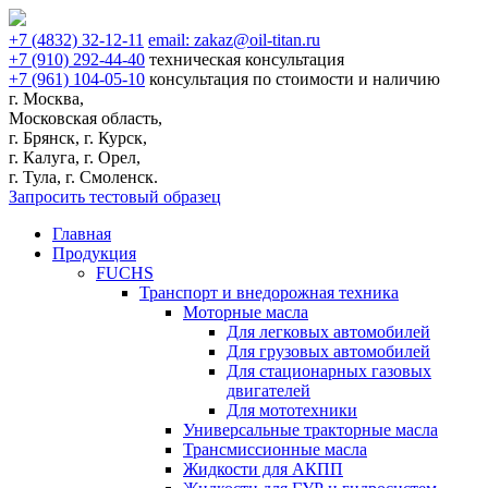
+7
(4832)
32-12-11
email:
zakaz@oil-titan.ru
+7
(910)
292-44-40
техническая консультация
+7
(961)
104-05-10
консультация по стоимости и наличию
г. Москва,
Московская область,
г. Брянск, г. Курск,
г. Калуга, г. Орел,
г. Тула, г. Смоленск.
Запросить тестовый образец
Главная
Продукция
FUCHS
Транспорт и внедорожная техника
Моторные масла
Для легковых автомобилей
Для грузовых автомобилей
Для стационарных газовых
двигателей
Для мототехники
Универсальные тракторные масла
Трансмиссионные масла
Жидкости для АКПП