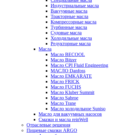
Специальные масла
Индустриальные масла
Вакуумные масла
Тракторные масла
Компрессорные масла
Турбинные масла
Судовые масла
Холодильные масла
Редукторные масла
Масла
Масло BECOOL
Масло Bitzer
Масло CPI Fluid Engineering
МАСЛО Danfoss
Масло EMKARATE
Масло FRICK
Масло FUCHS
Масло Kluber Summit
Масло Sabroe
Масло Trane
Масло холодильное Suniso
Масло для вакуумных насосов
Смазки и масла reinWell
Отраслевые решения
Пищевые смазки ARGO