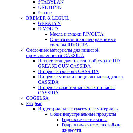
STABYLAN
URETHYN
Разное
BREMER & LEGUIL
GERALYN
RIVOLTA
Масла и смазки RIVOLTA
Очистители и антикоррозийные
составы RIVOLTA
Смазочные материалы для пищевой
промышленности CASSIDA
Нагнетатель для пластичной смазки HD
GREASE GUN CASSIDA
Пищевые аэрозоли CASSIDA
Пищевые масла и специальные жидкости
CASSIDA
Пищевые пластичные смазки и пасты
CASSIDA
COGELSA
Foxgear
Индустриальные смазочные материалы
Общеиндустриальные продукты
Гидравлические масла
Гидравлические огнестойкие
жидкости