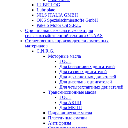
LUBRILOG
Lubriplate
NILS ITALIA GMBH
OKS Spezialschmierstoffe GmbH
Pakelo Motor Oil S.R.L.
Оригинальные масла и смазки для
сельскохозяйственной техники CLAAS
Отечественные производители смазочных
материалов
C.N.R.G.
Моторные масла
ГОСТ
Для бензиновых двигателей
Для газовых двигателей
Для двухтактных двигателей
Для дизельных двигателей
Для четырехтактных двигателей
Трансмиссионные масла
ГОСТ
Для АКПП
Для МКПП
Гидравлические масла
Пластичные смазки
Антифризы