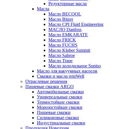
Редукторные масла
Масла
Масло BECOOL
Масло Bitzer
Масло CPI Fluid Engineering
МАСЛО Danfoss
Масло EMKARATE
Масло FRICK
Масло FUCHS
Масло Kluber Summit
Масло Sabroe
Масло Trane
Масло холодильное Suniso
Масло для вакуумных насосов
Смазки и масла reinWell
Отраслевые решения
Пищевые смазки ARGO
Автомобильные смазки
Универсальные смазки
Термостойкие смазки
Морозостойкие смазки
Пищевые смазки
Силиконовые смазки
Индустриальные смазки
Продукция Новелхим