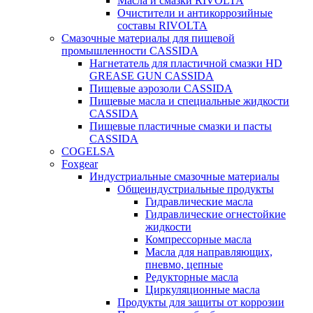
Масла и смазки RIVOLTA
Очистители и антикоррозийные
составы RIVOLTA
Смазочные материалы для пищевой
промышленности CASSIDA
Нагнетатель для пластичной смазки HD
GREASE GUN CASSIDA
Пищевые аэрозоли CASSIDA
Пищевые масла и специальные жидкости
CASSIDA
Пищевые пластичные смазки и пасты
CASSIDA
COGELSA
Foxgear
Индустриальные смазочные материалы
Общеиндустриальные продукты
Гидравлические масла
Гидравлические огнестойкие
жидкости
Компрессорные масла
Масла для направляющих,
пневмо, цепные
Редукторные масла
Циркуляционные масла
Продукты для защиты от коррозии