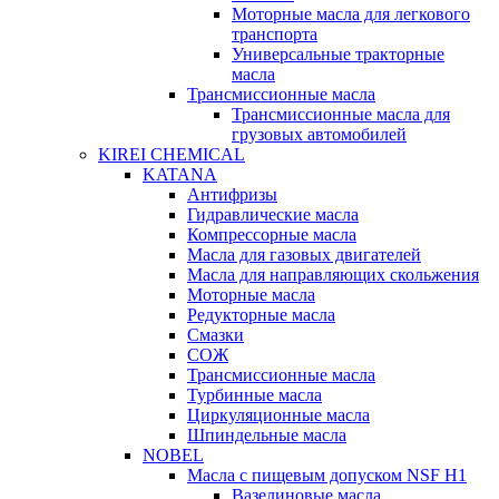
Моторные масла для легкового
транспорта
Универсальные тракторные
масла
Трансмиссионные масла
Трансмиссионные масла для
грузовых автомобилей
KIREI CHEMICAL
KATANA
Антифризы
Гидравлические масла
Компрессорные масла
Масла для газовых двигателей
Масла для направляющих скольжения
Моторные масла
Редукторные масла
Смазки
СОЖ
Трансмиссионные масла
Турбинные масла
Циркуляционные масла
Шпиндельные масла
NOBEL
Масла с пищевым допуском NSF H1
Вазелиновые масла