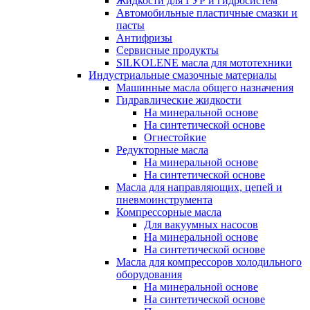
Жидкости для ГУР и гидросистем
Автомобильные пластичные смазки и
пасты
Антифризы
Сервисные продукты
SILKOLENE масла для мототехники
Индустриальные смазочные материалы
Машинные масла общего назначения
Гидравлические жидкости
На минеральной основе
На синтетической основе
Огнестойкие
Редукторные масла
На минеральной основе
На синтетической основе
Масла для направляющих, цепей и
пневмоинструмента
Компрессорные масла
Для вакуумных насосов
На минеральной основе
На синтетической основе
Масла для компрессоров холодильного
оборудования
На минеральной основе
На синтетической основе