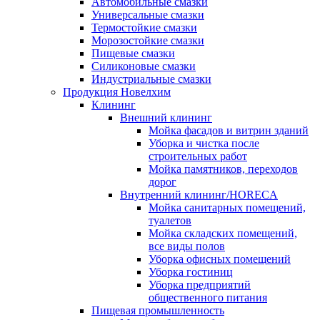
Автомобильные смазки
Универсальные смазки
Термостойкие смазки
Морозостойкие смазки
Пищевые смазки
Силиконовые смазки
Индустриальные смазки
Продукция Новелхим
Клининг
Внешний клининг
Мойка фасадов и витрин зданий
Уборка и чистка после
строительных работ
Мойка памятников, переходов
дорог
Внутренний клининг/HORECA
Мойка санитарных помещений,
туалетов
Мойка складских помещений,
все виды полов
Уборка офисных помещений
Уборка гостиниц
Уборка предприятий
общественного питания
Пищевая промышленность