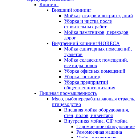
Клининг
Внешний клининг
Мойка фасадов и витрин зданий
Уборка и чистка после
строительных работ
Мойка памятников, переходов
дорог
Внутренний клининг/HORECA
Мойка санитарных помещений,
туалетов
Мойка складских помещений,
все виды полов
Уборка офисных помещений
Уборка гостиниц
Уборка предприятий
общественного питания
Пищевая промышленность
Мясо, рыбоперерабатывающая отрасль,
птицеводство
Внешняя мойка оборудования,
стен, полов, инвентаря
Внутренняя мойка, CIP мойка
Таромоечное оборудование
Рамомоечная машина
Мойка инъекторов