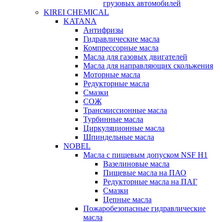
грузовых автомобилей
KIREI CHEMICAL
KATANA
Антифризы
Гидравлические масла
Компрессорные масла
Масла для газовых двигателей
Масла для направляющих скольжения
Моторные масла
Редукторные масла
Смазки
СОЖ
Трансмиссионные масла
Турбинные масла
Циркуляционные масла
Шпиндельные масла
NOBEL
Масла с пищевым допуском NSF H1
Вазелиновые масла
Пищевые масла на ПАО
Редукторные масла на ПАГ
Смазки
Цепные масла
Пожаробезопасные гидравлические
масла