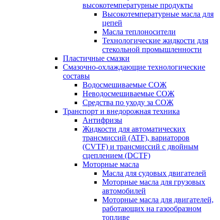
высокотемпературные продукты
Высокотемпературные масла для
цепей
Масла теплоносители
Технологические жидкости для
стекольной промышленности
Пластичные смазки
Смазочно-охлаждающие технологические
составы
Водосмешиваемые СОЖ
Неводосмешиваемые СОЖ
Средства по уходу за СОЖ
Транспорт и внедорожная техника
Антифризы
Жидкости для автоматических
трансмиссий (ATF), вариаторов
(CVTF) и трансмиссий с двойным
сцеплением (DCTF)
Моторные масла
Масла для судовых двигателей
Моторные масла для грузовых
автомобилей
Моторные масла для двигателей,
работающих на газообразном
топливе