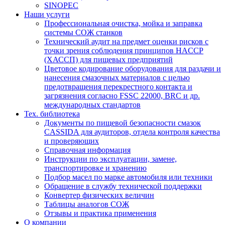
SINOPEC
Наши услуги
Профессиональная очистка, мойка и заправка
системы СОЖ станков
Технический аудит на предмет оценки рисков с
точки зрения соблюдения принципов HACCP
(ХАССП) для пищевых предприятий
Цветовое кодирование оборудования для раздачи и
нанесения смазочных материалов с целью
предотвращения перекрестного контакта и
загрязнения согласно FSSC 22000, BRC и др.
международных стандартов
Тех. библиотека
Документы по пищевой безопасности смазок
CASSIDA для аудиторов, отдела контроля качества
и проверяющих
Справочная информация
Инструкции по эксплуатации, замене,
транспортировке и хранению
Подбор масел по марке автомобиля или техники
Обращение в службу технической поддержки
Конвертер физических величин
Таблицы аналогов СОЖ
Отзывы и практика применения
О компании