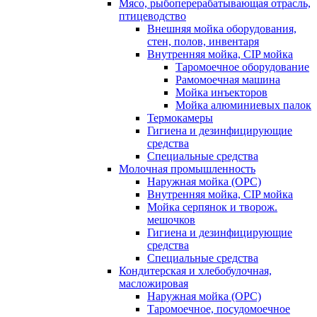
Мясо, рыбоперерабатывающая отрасль,
птицеводство
Внешняя мойка оборудования,
стен, полов, инвентаря
Внутренняя мойка, CIP мойка
Таромоечное оборудование
Рамомоечная машина
Мойка инъекторов
Мойка алюминиевых палок
Термокамеры
Гигиена и дезинфицирующие
средства
Специальные средства
Молочная промышленность
Наружная мойка (ОРС)
Внутренняя мойка, CIP мойка
Мойка серпянок и творож.
мешочков
Гигиена и дезинфицирующие
средства
Специальные средства
Кондитерская и хлебобулочная,
масложировая
Наружная мойка (ОРС)
Таромоечное, посудомоечное