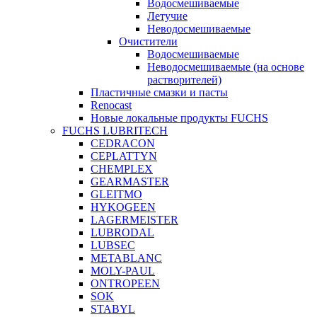
Водосмешиваемые
Летучие
Неводосмешиваемые
Очистители
Водосмешиваемые
Неводосмешиваемые (на основе
растворителей)
Пластичные смазки и пасты
Renocast
Новые локальные продукты FUCHS
FUCHS LUBRITECH
CEDRACON
CEPLATTYN
CHEMPLEX
GEARMASTER
GLEITMO
HYKOGEEN
LAGERMEISTER
LUBRODAL
LUBSEC
METABLANC
MOLY-PAUL
ONTROPEEN
SOK
STABYL