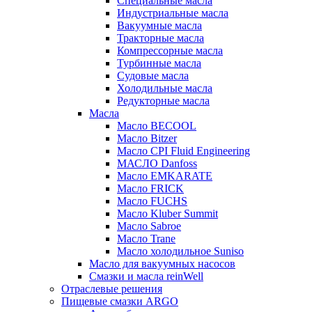
Специальные масла
Индустриальные масла
Вакуумные масла
Тракторные масла
Компрессорные масла
Турбинные масла
Судовые масла
Холодильные масла
Редукторные масла
Масла
Масло BECOOL
Масло Bitzer
Масло CPI Fluid Engineering
МАСЛО Danfoss
Масло EMKARATE
Масло FRICK
Масло FUCHS
Масло Kluber Summit
Масло Sabroe
Масло Trane
Масло холодильное Suniso
Масло для вакуумных насосов
Смазки и масла reinWell
Отраслевые решения
Пищевые смазки ARGO