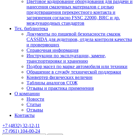
Цветовое кодирование оборудования для раздачи и
нанесения смазочных материалов с целью
предотвращения перекрестного контакта и
загрязнения согласно FSSC 22000, BRC и др.
международных стандартов
Тех. библиотека
Документы по пищевой безопасности смазок
CASSIDA для аудиторов, отдела контроля качества
и проверяющих
Справочная информация
Инструкции по эксплуатации, замене,
транспортировке и хранению
Подбор масел по марке автомобиля или техники
Обращение в службу технической поддержки
Конвертер физических величин
Таблицы аналогов СОЖ
Отзывы и практика применения
О компании
Новости
Статьи
Отзывы
Контакты
+7
(4832)
32-12-11
+7
(961)
104-00-24