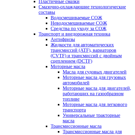
Пластичные смазки
Смазочно-охлаждающие технологические
составы
Водосмешиваемые СОЖ
Неводосмешиваемые СОЖ
Средства по уходу за СОЖ
Транспорт и внедорожная техника
Антифризы
Жидкости для автоматических
трансмиссий (ATF), вариаторов
(CVTF) и трансмиссий с двойным
сцеплением (DCTF)
Моторные масла
Масла для судовых двигателей
Моторные масла для грузовых
автомобилей
Моторные масла для двигателей,
работающих на газообразном
топливе
Моторные масла для легкового
транспорта
Универсальные тракторные
масла
Трансмиссионные масла
Трансмиссионные масла для