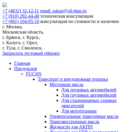
+7
(4832)
32-12-11
email:
zakaz@oil-titan.ru
+7
(910)
292-44-40
техническая консультация
+7
(961)
104-05-10
консультация по стоимости и наличию
г. Москва,
Московская область,
г. Брянск, г. Курск,
г. Калуга, г. Орел,
г. Тула, г. Смоленск.
Запросить тестовый образец
Главная
Продукция
FUCHS
Транспорт и внедорожная техника
Моторные масла
Для легковых автомобилей
Для грузовых автомобилей
Для стационарных газовых
двигателей
Для мототехники
Универсальные тракторные масла
Трансмиссионные масла
Жидкости для АКПП