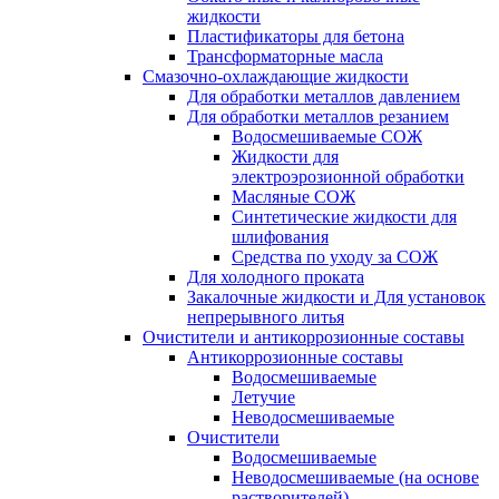
жидкости
Пластификаторы для бетона
Трансформаторные масла
Смазочно-охлаждающие жидкости
Для обработки металлов давлением
Для обработки металлов резанием
Водосмешиваемые СОЖ
Жидкости для
электроэрозионной обработки
Масляные СОЖ
Синтетические жидкости для
шлифования
Средства по уходу за СОЖ
Для холодного проката
Закалочные жидкости и Для установок
непрерывного литья
Очистители и антикоррозионные составы
Антикоррозионные составы
Водосмешиваемые
Летучие
Неводосмешиваемые
Очистители
Водосмешиваемые
Неводосмешиваемые (на основе
растворителей)