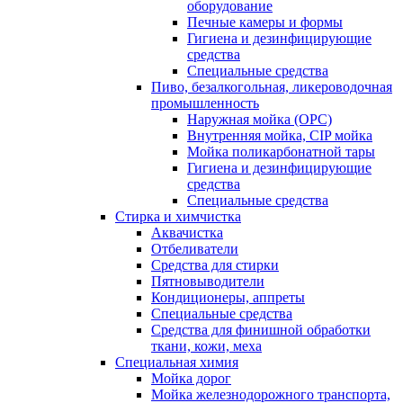
оборудование
Печные камеры и формы
Гигиена и дезинфицирующие
средства
Специальные средства
Пиво, безалкогольная, ликероводочная
промышленность
Наружная мойка (ОРС)
Внутренняя мойка, CIP мойка
Мойка поликарбонатной тары
Гигиена и дезинфицирующие
средства
Специальные средства
Стирка и химчистка
Аквачистка
Отбеливатели
Средства для стирки
Пятновыводители
Кондиционеры, аппреты
Специальные средства
Средства для финишной обработки
ткани, кожи, меха
Специальная химия
Мойка дорог
Мойка железнодорожного транспорта,