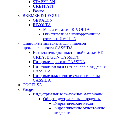
STABYLAN
URETHYN
Разное
BREMER & LEGUIL
GERALYN
RIVOLTA
Масла и смазки RIVOLTA
Очистители и антикоррозийные
составы RIVOLTA
Смазочные материалы для пищевой
промышленности CASSIDA
Нагнетатель для пластичной смазки HD
GREASE GUN CASSIDA
Пищевые аэрозоли CASSIDA
Пищевые масла и специальные жидкости
CASSIDA
Пищевые пластичные смазки и пасты
CASSIDA
COGELSA
Foxgear
Индустриальные смазочные материалы
Общеиндустриальные продукты
Гидравлические масла
Гидравлические огнестойкие
жидкости