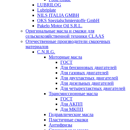
LUBRILOG
Lubriplate
NILS ITALIA GMBH
OKS Spezialschmierstoffe GmbH
Pakelo Motor Oil S.R.L.
Оригинальные масла и смазки для
сельскохозяйственной техники CLAAS
Отечественные производители смазочных
материалов
C.N.R.G.
Моторные масла
ГОСТ
Для бензиновых двигателей
Для газовых двигателей
Для двухтактных двигателей
Для дизельных двигателей
Для четырехтактных двигателей
Трансмиссионные масла
ГОСТ
Для АКПП
Для МКПП
Гидравлические масла
Пластичные смазки
Антифризы