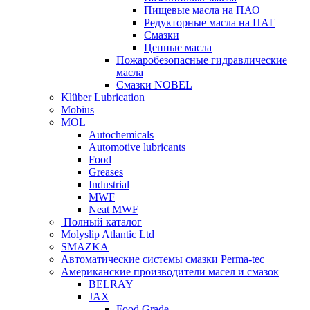
Пищевые масла на ПАО
Редукторные масла на ПАГ
Смазки
Цепные масла
Пожаробезопасные гидравлические
масла
Смазки NOBEL
Klüber Lubrication
Mobius
MOL
Autochemicals
Automotive lubricants
Food
Greases
Industrial
MWF
Neat MWF
Полный каталог
Molyslip Atlantic Ltd
SMAZKA
Автоматические системы смазки Perma-tec
Американские производители масел и смазок
BELRAY
JAX
Food Grade