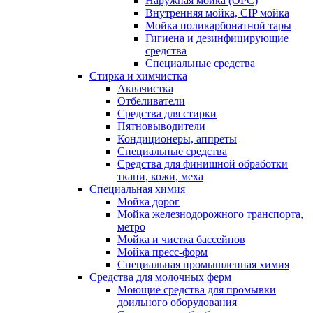
Наружная мойка (ОРС)
Внутренняя мойка, CIP мойка
Мойка поликарбонатной тары
Гигиена и дезинфицирующие
средства
Специальные средства
Стирка и химчистка
Аквачистка
Отбеливатели
Средства для стирки
Пятновыводители
Кондиционеры, аппреты
Специальные средства
Средства для финишной обработки
ткани, кожи, меха
Специальная химия
Мойка дорог
Мойка железнодорожного транспорта,
метро
Мойка и чистка бассейнов
Мойка пресс-форм
Специальная промышленная химия
Средства для молочных ферм
Моющие средства для промывки
доильного оборудования