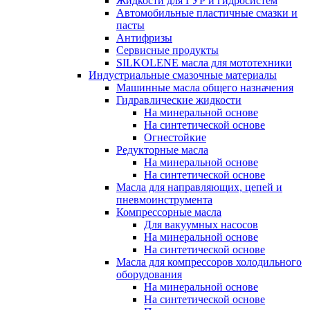
Жидкости для ГУР и гидросистем
Автомобильные пластичные смазки и
пасты
Антифризы
Сервисные продукты
SILKOLENE масла для мототехники
Индустриальные смазочные материалы
Машинные масла общего назначения
Гидравлические жидкости
На минеральной основе
На синтетической основе
Огнестойкие
Редукторные масла
На минеральной основе
На синтетической основе
Масла для направляющих, цепей и
пневмоинструмента
Компрессорные масла
Для вакуумных насосов
На минеральной основе
На синтетической основе
Масла для компрессоров холодильного
оборудования
На минеральной основе
На синтетической основе