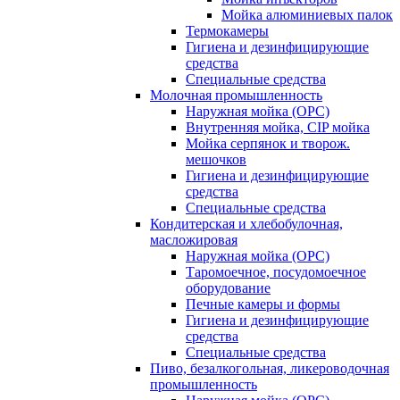
Мойка алюминиевых палок
Термокамеры
Гигиена и дезинфицирующие
средства
Специальные средства
Молочная промышленность
Наружная мойка (ОРС)
Внутренняя мойка, CIP мойка
Мойка серпянок и творож.
мешочков
Гигиена и дезинфицирующие
средства
Специальные средства
Кондитерская и хлебобулочная,
масложировая
Наружная мойка (ОРС)
Таромоечное, посудомоечное
оборудование
Печные камеры и формы
Гигиена и дезинфицирующие
средства
Специальные средства
Пиво, безалкогольная, ликероводочная
промышленность