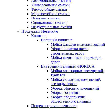
Автомобильные смазки
Универсальные смазки
Термостойкие смазки
Морозостойкие смазки
Пищевые смазки
Силиконовые смазки
Индустриальные смазки
Продукция Новелхим
Клининг
Внешний клининг
Мойка фасадов и витрин зданий
Уборка и чистка после
строительных работ
Мойка памятников, переходов
дорог
Внутренний клининг/HORECA
Мойка санитарных помещений,
туалетов
Мойка складских помещений,
все виды полов
Уборка офисных помещений
Уборка гостиниц
Уборка предприятий
общественного питания
Пищевая промышленность