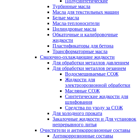
Полусинтетические
Турбинные масла
Масла для текстильных машин
Белые масла
Масла-теплоносители
Цилиндровые масла
Обкаточные и калибровочные
жидкости
Пластификаторы для бетона
Трансформаторные масла
Смазочно-охлаждающие жидкости
Для обработки металлов давлением
Для обработки металлов резанием
Водосмешиваемые СОЖ
Жидкости для
электроэрозионной обработки
Масляные СОЖ
Синтетические жидкости для
шлифования
Средства по уходу за СОЖ
Для холодного проката
Закалочные жидкости и Для установок
непрерывного литья
Очистители и антикоррозионные составы
Антикоррозионные составы