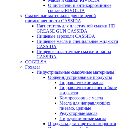
Масла и смазки RIVOLTA
Очистители и антикоррозийные
составы RIVOLTA
Смазочные материалы для пищевой
промышленности CASSIDA
Нагнетатель для пластичной смазки HD
GREASE GUN CASSIDA
Пищевые аэрозоли CASSIDA
Пищевые масла и специальные жидкости
CASSIDA
Пищевые пластичные смазки и пасты
CASSIDA
COGELSA
Foxgear
Индустриальные смазочные материалы
Общеиндустриальные продукты
Гидравлические масла
Гидравлические огнестойкие
жидкости
Компрессорные масла
Масла для направляющих,
пневмо, цепные
Редукторные масла
Циркуляционные масла
Продукты для защиты от коррозии