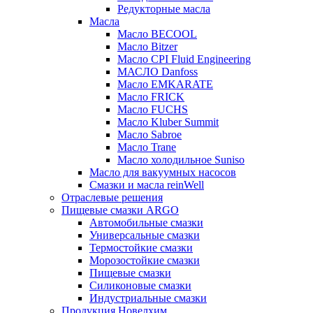
Редукторные масла
Масла
Масло BECOOL
Масло Bitzer
Масло CPI Fluid Engineering
МАСЛО Danfoss
Масло EMKARATE
Масло FRICK
Масло FUCHS
Масло Kluber Summit
Масло Sabroe
Масло Trane
Масло холодильное Suniso
Масло для вакуумных насосов
Смазки и масла reinWell
Отраслевые решения
Пищевые смазки ARGO
Автомобильные смазки
Универсальные смазки
Термостойкие смазки
Морозостойкие смазки
Пищевые смазки
Силиконовые смазки
Индустриальные смазки
Продукция Новелхим