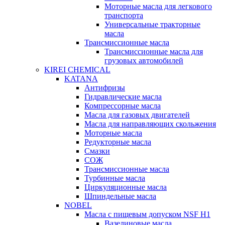
Моторные масла для легкового
транспорта
Универсальные тракторные
масла
Трансмиссионные масла
Трансмиссионные масла для
грузовых автомобилей
KIREI CHEMICAL
KATANA
Антифризы
Гидравлические масла
Компрессорные масла
Масла для газовых двигателей
Масла для направляющих скольжения
Моторные масла
Редукторные масла
Смазки
СОЖ
Трансмиссионные масла
Турбинные масла
Циркуляционные масла
Шпиндельные масла
NOBEL
Масла с пищевым допуском NSF H1
Вазелиновые масла