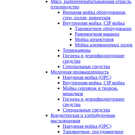
Мясо, рыбоперерабатывающая отрасль,
птицеводство
Внешняя мойка оборудования,
стен, полов, инвентаря
Внутренняя мойка, CIP мойка
Таромоечное оборудование
Рамомоечная машина
Мойка инъекторов
Мойка алюминиевых палок
Термокамеры
Гигиена и дезинфицирующие
средства
Специальные средства
Молочная промышленность
Наружная мойка (ОРС)
Внутренняя мойка, CIP мойка
Мойка серпянок и творож.
мешочков
Гигиена и дезинфицирующие
средства
Специальные средства
Кондитерская и хлебобулочная,
масложировая
Наружная мойка (ОРС)
Таромоечное, посудомоечное