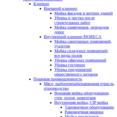
Клининг
Внешний клининг
Мойка фасадов и витрин зданий
Уборка и чистка после
строительных работ
Мойка памятников, переходов
дорог
Внутренний клининг/HORECA
Мойка санитарных помещений,
туалетов
Мойка складских помещений,
все виды полов
Уборка офисных помещений
Уборка гостиниц
Уборка предприятий
общественного питания
Пищевая промышленность
Мясо, рыбоперерабатывающая отрасль,
птицеводство
Внешняя мойка оборудования,
стен, полов, инвентаря
Внутренняя мойка, CIP мойка
Таромоечное оборудование
Рамомоечная машина
Мойка инъекторов