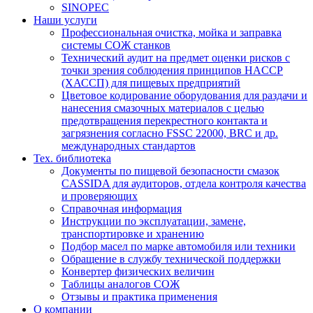
SINOPEC
Наши услуги
Профессиональная очистка, мойка и заправка
системы СОЖ станков
Технический аудит на предмет оценки рисков с
точки зрения соблюдения принципов HACCP
(ХАССП) для пищевых предприятий
Цветовое кодирование оборудования для раздачи и
нанесения смазочных материалов с целью
предотвращения перекрестного контакта и
загрязнения согласно FSSC 22000, BRC и др.
международных стандартов
Тех. библиотека
Документы по пищевой безопасности смазок
CASSIDA для аудиторов, отдела контроля качества
и проверяющих
Справочная информация
Инструкции по эксплуатации, замене,
транспортировке и хранению
Подбор масел по марке автомобиля или техники
Обращение в службу технической поддержки
Конвертер физических величин
Таблицы аналогов СОЖ
Отзывы и практика применения
О компании