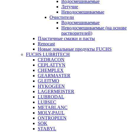
Водосмешиваемые
Летучие
Неводосмешиваемые
Очистители
Водосмешиваемые
Неводосмешиваемые (на основе
растворителей)
Пластичные смазки и пасты
Renocast
Новые локальные продукты FUCHS
FUCHS LUBRITECH
CEDRACON
CEPLATTYN
CHEMPLEX
GEARMASTER
GLEITMO
HYKOGEEN
LAGERMEISTER
LUBRODAL
LUBSEC
METABLANC
MOLY-PAUL
ONTROPEEN
SOK
STABYL