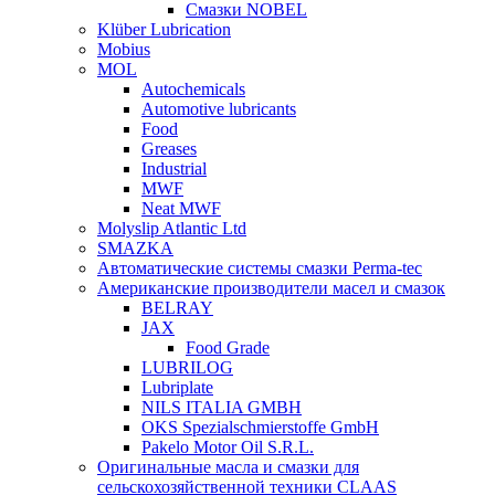
Смазки NOBEL
Klüber Lubrication
Mobius
MOL
Autochemicals
Automotive lubricants
Food
Greases
Industrial
MWF
Neat MWF
Molyslip Atlantic Ltd
SMAZKA
Автоматические системы смазки Perma-tec
Американские производители масел и смазок
BELRAY
JAX
Food Grade
LUBRILOG
Lubriplate
NILS ITALIA GMBH
OKS Spezialschmierstoffe GmbH
Pakelo Motor Oil S.R.L.
Оригинальные масла и смазки для
сельскохозяйственной техники CLAAS