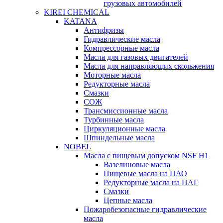
грузовых автомобилей
KIREI CHEMICAL
KATANA
Антифризы
Гидравлические масла
Компрессорные масла
Масла для газовых двигателей
Масла для направляющих скольжения
Моторные масла
Редукторные масла
Смазки
СОЖ
Трансмиссионные масла
Турбинные масла
Циркуляционные масла
Шпиндельные масла
NOBEL
Масла с пищевым допуском NSF H1
Вазелиновые масла
Пищевые масла на ПАО
Редукторные масла на ПАГ
Смазки
Цепные масла
Пожаробезопасные гидравлические
масла