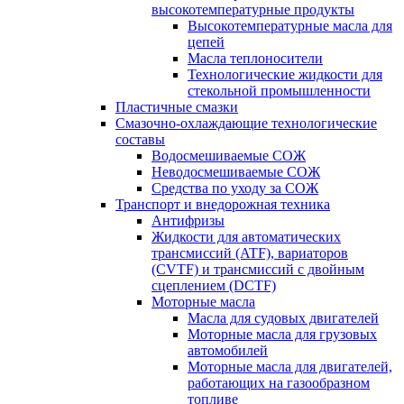
высокотемпературные продукты
Высокотемпературные масла для
цепей
Масла теплоносители
Технологические жидкости для
стекольной промышленности
Пластичные смазки
Смазочно-охлаждающие технологические
составы
Водосмешиваемые СОЖ
Неводосмешиваемые СОЖ
Средства по уходу за СОЖ
Транспорт и внедорожная техника
Антифризы
Жидкости для автоматических
трансмиссий (ATF), вариаторов
(CVTF) и трансмиссий с двойным
сцеплением (DCTF)
Моторные масла
Масла для судовых двигателей
Моторные масла для грузовых
автомобилей
Моторные масла для двигателей,
работающих на газообразном
топливе