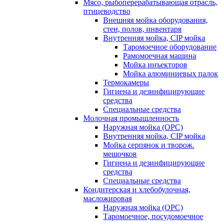
Мясо, рыбоперерабатывающая отрасль,
птицеводство
Внешняя мойка оборудования,
стен, полов, инвентаря
Внутренняя мойка, CIP мойка
Таромоечное оборудование
Рамомоечная машина
Мойка инъекторов
Мойка алюминиевых палок
Термокамеры
Гигиена и дезинфицирующие
средства
Специальные средства
Молочная промышленность
Наружная мойка (ОРС)
Внутренняя мойка, CIP мойка
Мойка серпянок и творож.
мешочков
Гигиена и дезинфицирующие
средства
Специальные средства
Кондитерская и хлебобулочная,
масложировая
Наружная мойка (ОРС)
Таромоечное, посудомоечное