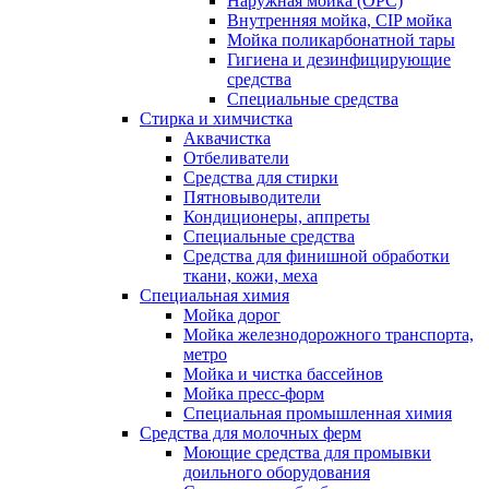
Наружная мойка (ОРС)
Внутренняя мойка, CIP мойка
Мойка поликарбонатной тары
Гигиена и дезинфицирующие
средства
Специальные средства
Стирка и химчистка
Аквачистка
Отбеливатели
Средства для стирки
Пятновыводители
Кондиционеры, аппреты
Специальные средства
Средства для финишной обработки
ткани, кожи, меха
Специальная химия
Мойка дорог
Мойка железнодорожного транспорта,
метро
Мойка и чистка бассейнов
Мойка пресс-форм
Специальная промышленная химия
Средства для молочных ферм
Моющие средства для промывки
доильного оборудования