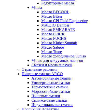
Редукторные масла
Масла
Масло BECOOL
Масло Bitzer
Масло CPI Fluid Engineering
МАСЛО Danfoss
Масло EMKARATE
Масло FRICK
Масло FUCHS
Масло Kluber Summit
Масло Sabroe
Масло Trane
Масло холодильное Suniso
Масло для вакуумных насосов
Смазки и масла reinWell
Отраслевые решения
Пищевые смазки ARGO
Автомобильные смазки
Универсальные смазки
Термостойкие смазки
Морозостойкие смазки
Пищевые смазки
Силиконовые смазки
Индустриальные смазки
Продукция Новелхим