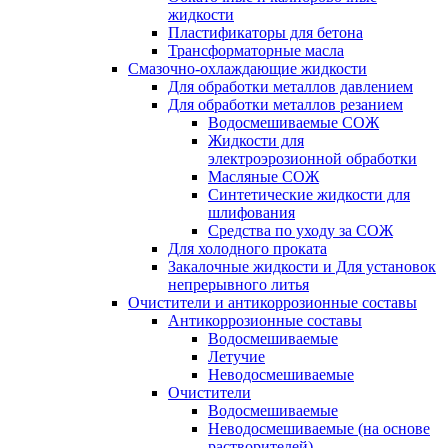
жидкости
Пластификаторы для бетона
Трансформаторные масла
Смазочно-охлаждающие жидкости
Для обработки металлов давлением
Для обработки металлов резанием
Водосмешиваемые СОЖ
Жидкости для
электроэрозионной обработки
Масляные СОЖ
Синтетические жидкости для
шлифования
Средства по уходу за СОЖ
Для холодного проката
Закалочные жидкости и Для установок
непрерывного литья
Очистители и антикоррозионные составы
Антикоррозионные составы
Водосмешиваемые
Летучие
Неводосмешиваемые
Очистители
Водосмешиваемые
Неводосмешиваемые (на основе
растворителей)