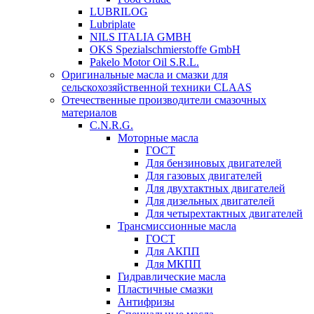
LUBRILOG
Lubriplate
NILS ITALIA GMBH
OKS Spezialschmierstoffe GmbH
Pakelo Motor Oil S.R.L.
Оригинальные масла и смазки для
сельскохозяйственной техники CLAAS
Отечественные производители смазочных
материалов
C.N.R.G.
Моторные масла
ГОСТ
Для бензиновых двигателей
Для газовых двигателей
Для двухтактных двигателей
Для дизельных двигателей
Для четырехтактных двигателей
Трансмиссионные масла
ГОСТ
Для АКПП
Для МКПП
Гидравлические масла
Пластичные смазки
Антифризы