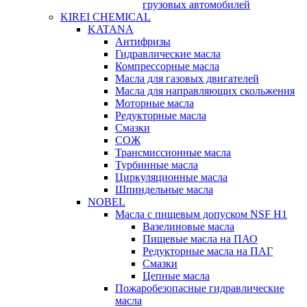
грузовых автомобилей
KIREI CHEMICAL
KATANA
Антифризы
Гидравлические масла
Компрессорные масла
Масла для газовых двигателей
Масла для направляющих скольжения
Моторные масла
Редукторные масла
Смазки
СОЖ
Трансмиссионные масла
Турбинные масла
Циркуляционные масла
Шпиндельные масла
NOBEL
Масла с пищевым допуском NSF H1
Вазелиновые масла
Пищевые масла на ПАО
Редукторные масла на ПАГ
Смазки
Цепные масла
Пожаробезопасные гидравлические
масла