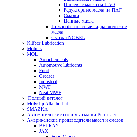
Пищевые масла на ПАО
Редукторные масла на ПАГ
Смазки
Цепные масла
Пожаробезопасные гидравлические
масла
Смазки NOBEL
Klüber Lubrication
Mobius
MOL
Autochemicals
Automotive lubricants
Food
Greases
Industrial
MWF
Neat MWF
Полный каталог
Molyslip Atlantic Ltd
SMAZKA
Автоматические системы смазки Perma-tec
Американские производители масел и смазок
BELRAY
JAX
Food Grade