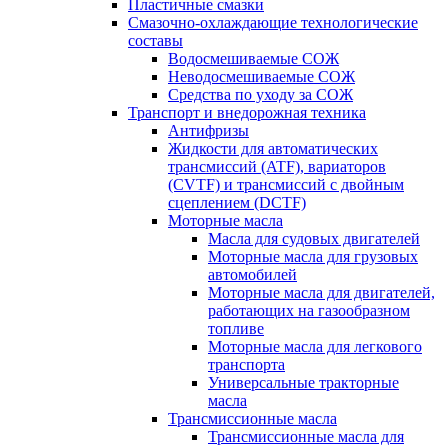
Пластичные смазки
Смазочно-охлаждающие технологические
составы
Водосмешиваемые СОЖ
Неводосмешиваемые СОЖ
Средства по уходу за СОЖ
Транспорт и внедорожная техника
Антифризы
Жидкости для автоматических
трансмиссий (ATF), вариаторов
(CVTF) и трансмиссий с двойным
сцеплением (DCTF)
Моторные масла
Масла для судовых двигателей
Моторные масла для грузовых
автомобилей
Моторные масла для двигателей,
работающих на газообразном
топливе
Моторные масла для легкового
транспорта
Универсальные тракторные
масла
Трансмиссионные масла
Трансмиссионные масла для