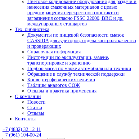
Цветовое кодирование оборудования для раздачи и
нанесения смазочных материалов с целью
предотвращения перекрестного контакта и
загрязнения согласно FSSC 22000, BRC и др.
международных стандартов
Тех. библиотека
Документы по пищевой безопасности смазок
CASSIDA для аудиторов, отдела контроля качества
и проверяющих
Справочная информация
Инструкции по эксплуатации, замене,
транспортировке и хранению
Подбор масел по марке автомобиля или техники
Обращение в службу технической поддержки
Конвертер физических величин
Таблицы аналогов СОЖ
Отзывы и практика применения
О компании
Новости
Статьи
Отзывы
Контакты
+7
(4832)
32-12-11
+7
(961)
104-00-24