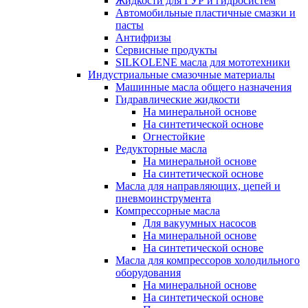
Жидкости для ГУР и гидросистем
Автомобильные пластичные смазки и
пасты
Антифризы
Сервисные продукты
SILKOLENE масла для мототехники
Индустриальные смазочные материалы
Машинные масла общего назначения
Гидравлические жидкости
На минеральной основе
На синтетической основе
Огнестойкие
Редукторные масла
На минеральной основе
На синтетической основе
Масла для направляющих, цепей и
пневмоинструмента
Компрессорные масла
Для вакуумных насосов
На минеральной основе
На синтетической основе
Масла для компрессоров холодильного
оборудования
На минеральной основе
На синтетической основе