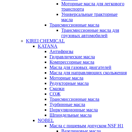
Моторные масла для легкового
транспорта
Универсальные тракторные
масла
Трансмиссионные масла
Трансмиссионные масла для
грузовых автомобилей
KIREI CHEMICAL
KATANA
Антифризы
Гидравлические масла
Компрессорные масла
Масла для газовых двигателей
Масла для направляющих скольжения
Моторные масла
Редукторные масла
Смазки
СОЖ
Трансмиссионные масла
Турбинные масла
Циркуляционные масла
Шпиндельные масла
NOBEL
Масла с пищевым допуском NSF H1
Вазелиновые масла