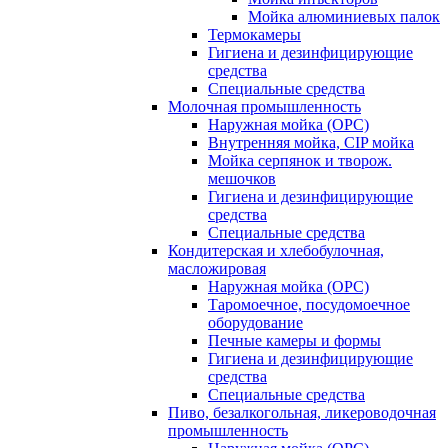
Мойка алюминиевых палок
Термокамеры
Гигиена и дезинфицирующие
средства
Специальные средства
Молочная промышленность
Наружная мойка (ОРС)
Внутренняя мойка, CIP мойка
Мойка серпянок и творож.
мешочков
Гигиена и дезинфицирующие
средства
Специальные средства
Кондитерская и хлебобулочная,
масложировая
Наружная мойка (ОРС)
Таромоечное, посудомоечное
оборудование
Печные камеры и формы
Гигиена и дезинфицирующие
средства
Специальные средства
Пиво, безалкогольная, ликероводочная
промышленность