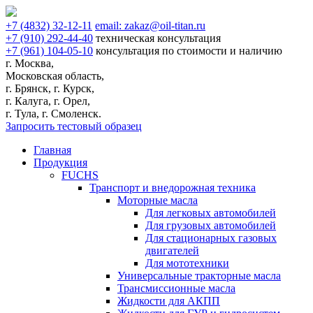
+7
(4832)
32-12-11
email:
zakaz@oil-titan.ru
+7
(910)
292-44-40
техническая консультация
+7
(961)
104-05-10
консультация по стоимости и наличию
г. Москва,
Московская область,
г. Брянск, г. Курск,
г. Калуга, г. Орел,
г. Тула, г. Смоленск.
Запросить тестовый образец
Главная
Продукция
FUCHS
Транспорт и внедорожная техника
Моторные масла
Для легковых автомобилей
Для грузовых автомобилей
Для стационарных газовых
двигателей
Для мототехники
Универсальные тракторные масла
Трансмиссионные масла
Жидкости для АКПП