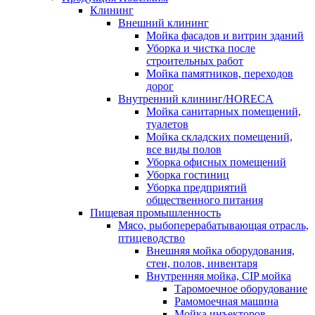
Клининг
Внешний клининг
Мойка фасадов и витрин зданий
Уборка и чистка после
строительных работ
Мойка памятников, переходов
дорог
Внутренний клининг/HORECA
Мойка санитарных помещений,
туалетов
Мойка складских помещений,
все виды полов
Уборка офисных помещений
Уборка гостиниц
Уборка предприятий
общественного питания
Пищевая промышленность
Мясо, рыбоперерабатывающая отрасль,
птицеводство
Внешняя мойка оборудования,
стен, полов, инвентаря
Внутренняя мойка, CIP мойка
Таромоечное оборудование
Рамомоечная машина
Мойка инъекторов