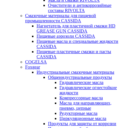
Масла и смазки RIVOLTA
Очистители и антикоррозийные
составы RIVOLTA
Смазочные материалы для пищевой
промышленности CASSIDA
Нагнетатель для пластичной смазки HD
GREASE GUN CASSIDA
Пищевые аэрозоли CASSIDA
Пищевые масла и специальные жидкости
CASSIDA
Пищевые пластичные смазки и пасты
CASSIDA
COGELSA
Foxgear
Индустриальные смазочные материалы
Общеиндустриальные продукты
Гидравлические масла
Гидравлические огнестойкие
жидкости
Компрессорные масла
Масла для направляющих,
пневмо, цепные
Редукторные масла
Циркуляционные масла
Продукты для защиты от коррозии