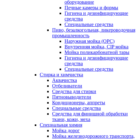
оборудование
Печные камеры и формы
Гигиена и дезинфицирующие
средства
Специальные средства
Пиво, безалкогольная, ликероводочная
промышленность
Наружная мойка (ОРС)
Внутренняя мойка, CIP мойка
Мойка поликарбонатной тары
Гигиена и дезинфицирующие
средства
Специальные средства
Стирка и химчистка
Аквачистка
Отбеливатели
Средства для стирки
Пятновыводители
Кондиционеры, аппреты
Специальные средства
Средства для финишной обработки
ткани, кожи, меха
Специальная химия
Мойка дорог
Мойка железнодорожного транспорта,