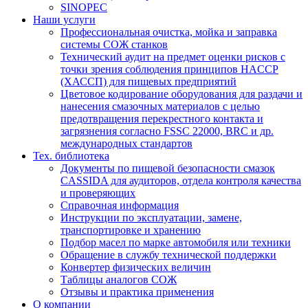
SINOPEC
Наши услуги
Профессиональная очистка, мойка и заправка
системы СОЖ станков
Технический аудит на предмет оценки рисков с
точки зрения соблюдения принципов HACCP
(ХАССП) для пищевых предприятий
Цветовое кодирование оборудования для раздачи и
нанесения смазочных материалов с целью
предотвращения перекрестного контакта и
загрязнения согласно FSSC 22000, BRC и др.
международных стандартов
Тех. библиотека
Документы по пищевой безопасности смазок
CASSIDA для аудиторов, отдела контроля качества
и проверяющих
Справочная информация
Инструкции по эксплуатации, замене,
транспортировке и хранению
Подбор масел по марке автомобиля или техники
Обращение в службу технической поддержки
Конвертер физических величин
Таблицы аналогов СОЖ
Отзывы и практика применения
О компании