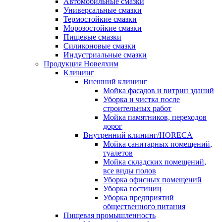
Автомобильные смазки
Универсальные смазки
Термостойкие смазки
Морозостойкие смазки
Пищевые смазки
Силиконовые смазки
Индустриальные смазки
Продукция Новелхим
Клининг
Внешний клининг
Мойка фасадов и витрин зданий
Уборка и чистка после
строительных работ
Мойка памятников, переходов
дорог
Внутренний клининг/HORECA
Мойка санитарных помещений,
туалетов
Мойка складских помещений,
все виды полов
Уборка офисных помещений
Уборка гостиниц
Уборка предприятий
общественного питания
Пищевая промышленность