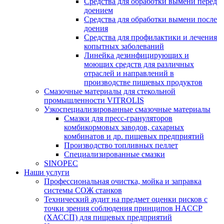
Средства для обработки вымени перед
доением
Средства для обработки вымени после
доения
Средства для профилактики и лечения
копытных заболеваний
Линейка дезинфицирующих и
моющих средств для различных
отраслей и направлений в
производстве пищевых продуктов
Смазочные материалы для стекольной
промышленности VITROLIS
Узкоспециализированные смазочные материалы
Смазки для пресс-грануляторов
комбикормовых заводов, сахарных
комбинатов и др. пищевых предприятий
Производство топливных пеллет
Специализированные смазки
SINOPEC
Наши услуги
Профессиональная очистка, мойка и заправка
системы СОЖ станков
Технический аудит на предмет оценки рисков с
точки зрения соблюдения принципов HACCP
(ХАССП) для пищевых предприятий