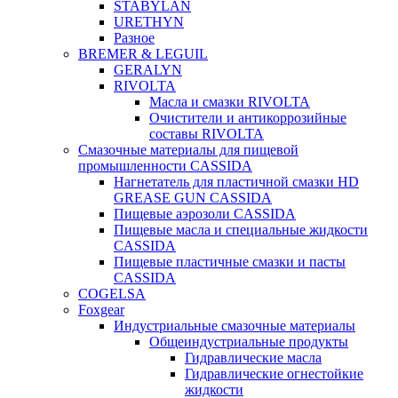
STABYLAN
URETHYN
Разное
BREMER & LEGUIL
GERALYN
RIVOLTA
Масла и смазки RIVOLTA
Очистители и антикоррозийные
составы RIVOLTA
Смазочные материалы для пищевой
промышленности CASSIDA
Нагнетатель для пластичной смазки HD
GREASE GUN CASSIDA
Пищевые аэрозоли CASSIDA
Пищевые масла и специальные жидкости
CASSIDA
Пищевые пластичные смазки и пасты
CASSIDA
COGELSA
Foxgear
Индустриальные смазочные материалы
Общеиндустриальные продукты
Гидравлические масла
Гидравлические огнестойкие
жидкости