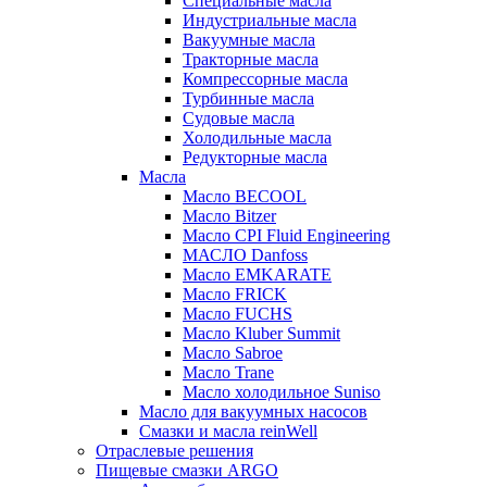
Специальные масла
Индустриальные масла
Вакуумные масла
Тракторные масла
Компрессорные масла
Турбинные масла
Судовые масла
Холодильные масла
Редукторные масла
Масла
Масло BECOOL
Масло Bitzer
Масло CPI Fluid Engineering
МАСЛО Danfoss
Масло EMKARATE
Масло FRICK
Масло FUCHS
Масло Kluber Summit
Масло Sabroe
Масло Trane
Масло холодильное Suniso
Масло для вакуумных насосов
Смазки и масла reinWell
Отраслевые решения
Пищевые смазки ARGO