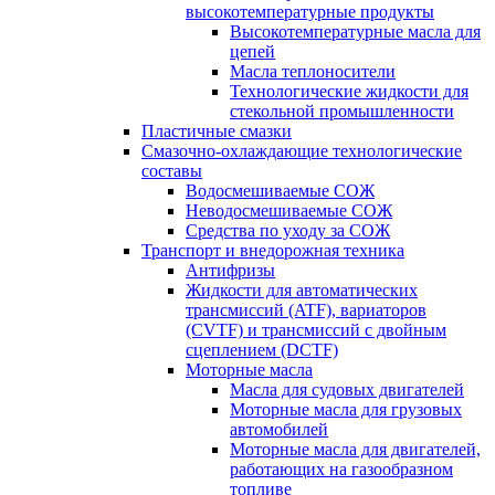
высокотемпературные продукты
Высокотемпературные масла для
цепей
Масла теплоносители
Технологические жидкости для
стекольной промышленности
Пластичные смазки
Смазочно-охлаждающие технологические
составы
Водосмешиваемые СОЖ
Неводосмешиваемые СОЖ
Средства по уходу за СОЖ
Транспорт и внедорожная техника
Антифризы
Жидкости для автоматических
трансмиссий (ATF), вариаторов
(CVTF) и трансмиссий с двойным
сцеплением (DCTF)
Моторные масла
Масла для судовых двигателей
Моторные масла для грузовых
автомобилей
Моторные масла для двигателей,
работающих на газообразном
топливе