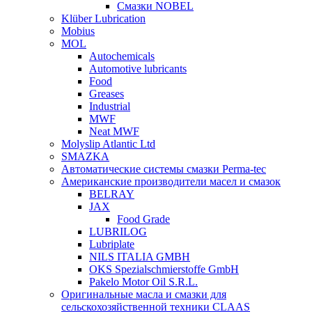
Смазки NOBEL
Klüber Lubrication
Mobius
MOL
Autochemicals
Automotive lubricants
Food
Greases
Industrial
MWF
Neat MWF
Molyslip Atlantic Ltd
SMAZKA
Автоматические системы смазки Perma-tec
Американские производители масел и смазок
BELRAY
JAX
Food Grade
LUBRILOG
Lubriplate
NILS ITALIA GMBH
OKS Spezialschmierstoffe GmbH
Pakelo Motor Oil S.R.L.
Оригинальные масла и смазки для
сельскохозяйственной техники CLAAS