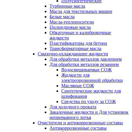
Полусинтетические
Турбинные масла
Масла для текстильных машин
Белые масла
Масла-теплоносители
Цилиндровые масла
Обкаточные и калибровочные
жидкости
Пластификаторы для бетона
Трансформаторные масла
Смазочно-охлаждающие жидкости
Для обработки металлов давлением
Для обработки металлов резанием
Водосмешиваемые СОЖ
Жидкости для
электроэрозионной обработки
Масляные СОЖ
Синтетические жидкости для
шлифования
Средства по уходу за СОЖ
Для холодного проката
Закалочные жидкости и Для установок
непрерывного литья
Очистители и антикоррозионные составы
Антикоррозионные составы