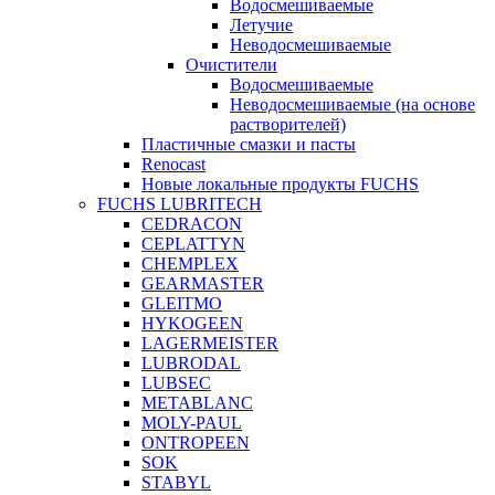
Водосмешиваемые
Летучие
Неводосмешиваемые
Очистители
Водосмешиваемые
Неводосмешиваемые (на основе
растворителей)
Пластичные смазки и пасты
Renocast
Новые локальные продукты FUCHS
FUCHS LUBRITECH
CEDRACON
CEPLATTYN
CHEMPLEX
GEARMASTER
GLEITMO
HYKOGEEN
LAGERMEISTER
LUBRODAL
LUBSEC
METABLANC
MOLY-PAUL
ONTROPEEN
SOK
STABYL