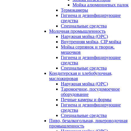
Мойка алюминиевых палок
Термокамеры
Гигиена и дезинфицирующие
средства
Специальные средства
Молочная промышленность
Наружная мойка (ОРС)
Внутренняя мойка, CIP мойка
Мойка серпянок и творож.
мешочков
Гигиена и дезинфицирующие
средства
Специальные средства
Кондитерская и хлебобулочная,
масложировая
Наружная мойка (ОРС)
Таромоечное, посудомоечное
оборудование
Печные камеры и формы
Гигиена и дезинфицирующие
средства
Специальные средства
Пиво, безалкогольная, ликероводочная
промышленность