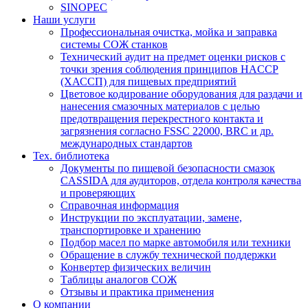
SINOPEC
Наши услуги
Профессиональная очистка, мойка и заправка
системы СОЖ станков
Технический аудит на предмет оценки рисков с
точки зрения соблюдения принципов HACCP
(ХАССП) для пищевых предприятий
Цветовое кодирование оборудования для раздачи и
нанесения смазочных материалов с целью
предотвращения перекрестного контакта и
загрязнения согласно FSSC 22000, BRC и др.
международных стандартов
Тех. библиотека
Документы по пищевой безопасности смазок
CASSIDA для аудиторов, отдела контроля качества
и проверяющих
Справочная информация
Инструкции по эксплуатации, замене,
транспортировке и хранению
Подбор масел по марке автомобиля или техники
Обращение в службу технической поддержки
Конвертер физических величин
Таблицы аналогов СОЖ
Отзывы и практика применения
О компании