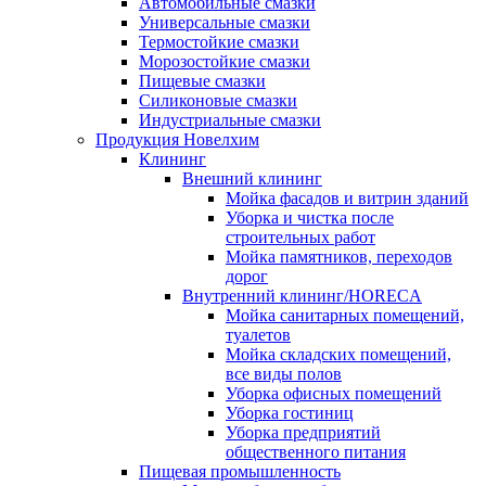
Автомобильные смазки
Универсальные смазки
Термостойкие смазки
Морозостойкие смазки
Пищевые смазки
Силиконовые смазки
Индустриальные смазки
Продукция Новелхим
Клининг
Внешний клининг
Мойка фасадов и витрин зданий
Уборка и чистка после
строительных работ
Мойка памятников, переходов
дорог
Внутренний клининг/HORECA
Мойка санитарных помещений,
туалетов
Мойка складских помещений,
все виды полов
Уборка офисных помещений
Уборка гостиниц
Уборка предприятий
общественного питания
Пищевая промышленность