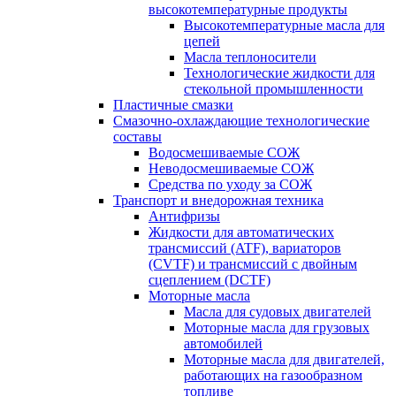
высокотемпературные продукты
Высокотемпературные масла для
цепей
Масла теплоносители
Технологические жидкости для
стекольной промышленности
Пластичные смазки
Смазочно-охлаждающие технологические
составы
Водосмешиваемые СОЖ
Неводосмешиваемые СОЖ
Средства по уходу за СОЖ
Транспорт и внедорожная техника
Антифризы
Жидкости для автоматических
трансмиссий (ATF), вариаторов
(CVTF) и трансмиссий с двойным
сцеплением (DCTF)
Моторные масла
Масла для судовых двигателей
Моторные масла для грузовых
автомобилей
Моторные масла для двигателей,
работающих на газообразном
топливе