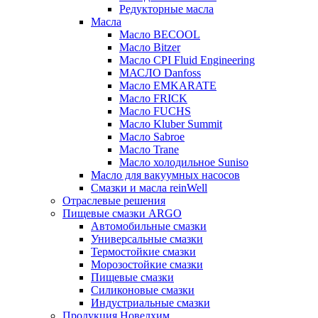
Редукторные масла
Масла
Масло BECOOL
Масло Bitzer
Масло CPI Fluid Engineering
МАСЛО Danfoss
Масло EMKARATE
Масло FRICK
Масло FUCHS
Масло Kluber Summit
Масло Sabroe
Масло Trane
Масло холодильное Suniso
Масло для вакуумных насосов
Смазки и масла reinWell
Отраслевые решения
Пищевые смазки ARGO
Автомобильные смазки
Универсальные смазки
Термостойкие смазки
Морозостойкие смазки
Пищевые смазки
Силиконовые смазки
Индустриальные смазки
Продукция Новелхим