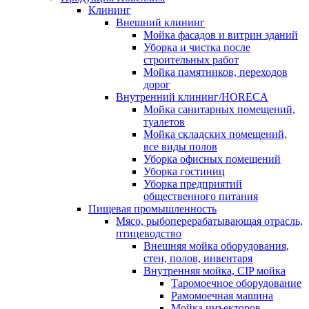
Клининг
Внешний клининг
Мойка фасадов и витрин зданий
Уборка и чистка после
строительных работ
Мойка памятников, переходов
дорог
Внутренний клининг/HORECA
Мойка санитарных помещений,
туалетов
Мойка складских помещений,
все виды полов
Уборка офисных помещений
Уборка гостиниц
Уборка предприятий
общественного питания
Пищевая промышленность
Мясо, рыбоперерабатывающая отрасль,
птицеводство
Внешняя мойка оборудования,
стен, полов, инвентаря
Внутренняя мойка, CIP мойка
Таромоечное оборудование
Рамомоечная машина
Мойка инъекторов