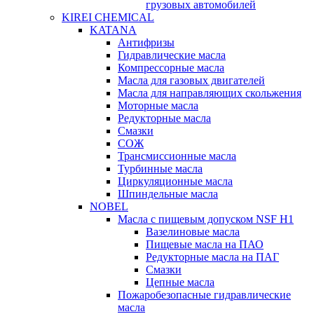
грузовых автомобилей
KIREI CHEMICAL
KATANA
Антифризы
Гидравлические масла
Компрессорные масла
Масла для газовых двигателей
Масла для направляющих скольжения
Моторные масла
Редукторные масла
Смазки
СОЖ
Трансмиссионные масла
Турбинные масла
Циркуляционные масла
Шпиндельные масла
NOBEL
Масла с пищевым допуском NSF H1
Вазелиновые масла
Пищевые масла на ПАО
Редукторные масла на ПАГ
Смазки
Цепные масла
Пожаробезопасные гидравлические
масла