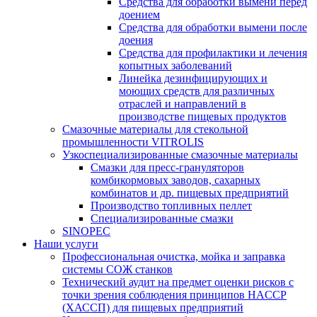
Средства для обработки вымени перед
доением
Средства для обработки вымени после
доения
Средства для профилактики и лечения
копытных заболеваний
Линейка дезинфицирующих и
моющих средств для различных
отраслей и направлений в
производстве пищевых продуктов
Смазочные материалы для стекольной
промышленности VITROLIS
Узкоспециализированные смазочные материалы
Смазки для пресс-грануляторов
комбикормовых заводов, сахарных
комбинатов и др. пищевых предприятий
Производство топливных пеллет
Специализированные смазки
SINOPEC
Наши услуги
Профессиональная очистка, мойка и заправка
системы СОЖ станков
Технический аудит на предмет оценки рисков с
точки зрения соблюдения принципов HACCP
(ХАССП) для пищевых предприятий