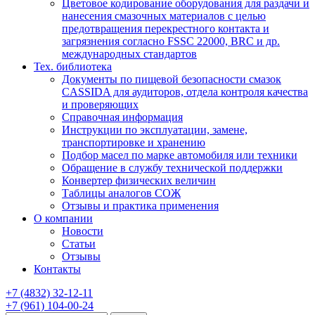
Цветовое кодирование оборудования для раздачи и
нанесения смазочных материалов с целью
предотвращения перекрестного контакта и
загрязнения согласно FSSC 22000, BRC и др.
международных стандартов
Тех. библиотека
Документы по пищевой безопасности смазок
CASSIDA для аудиторов, отдела контроля качества
и проверяющих
Справочная информация
Инструкции по эксплуатации, замене,
транспортировке и хранению
Подбор масел по марке автомобиля или техники
Обращение в службу технической поддержки
Конвертер физических величин
Таблицы аналогов СОЖ
Отзывы и практика применения
О компании
Новости
Статьи
Отзывы
Контакты
+7
(4832)
32-12-11
+7
(961)
104-00-24