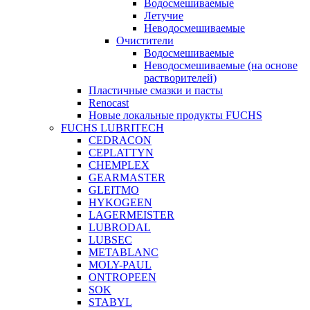
Водосмешиваемые
Летучие
Неводосмешиваемые
Очистители
Водосмешиваемые
Неводосмешиваемые (на основе
растворителей)
Пластичные смазки и пасты
Renocast
Новые локальные продукты FUCHS
FUCHS LUBRITECH
CEDRACON
CEPLATTYN
CHEMPLEX
GEARMASTER
GLEITMO
HYKOGEEN
LAGERMEISTER
LUBRODAL
LUBSEC
METABLANC
MOLY-PAUL
ONTROPEEN
SOK
STABYL