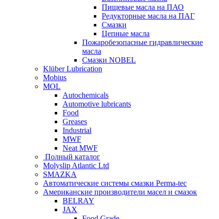
Пищевые масла на ПАО
Редукторные масла на ПАГ
Смазки
Цепные масла
Пожаробезопасные гидравлические
масла
Смазки NOBEL
Klüber Lubrication
Mobius
MOL
Autochemicals
Automotive lubricants
Food
Greases
Industrial
MWF
Neat MWF
Полный каталог
Molyslip Atlantic Ltd
SMAZKA
Автоматические системы смазки Perma-tec
Американские производители масел и смазок
BELRAY
JAX
Food Grade