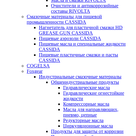
Масла и смазки RIVOLTA
Очистители и антикоррозийные
составы RIVOLTA
Смазочные материалы для пищевой
промышленности CASSIDA
Нагнетатель для пластичной смазки HD
GREASE GUN CASSIDA
Пищевые аэрозоли CASSIDA
Пищевые масла и специальные жидкости
CASSIDA
Пищевые пластичные смазки и пасты
CASSIDA
COGELSA
Foxgear
Индустриальные смазочные материалы
Общеиндустриальные продукты
Гидравлические масла
Гидравлические огнестойкие
жидкости
Компрессорные масла
Масла для направляющих,
пневмо, цепные
Редукторные масла
Циркуляционные масла
Продукты для защиты от коррозии