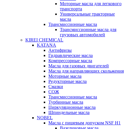
Моторные масла для легкового
транспорта
Универсальные тракторные
масла
Трансмиссионные масла
Трансмиссионные масла для
грузовых автомобилей
KIREI CHEMICAL
KATANA
Антифризы
Гидравлические масла
Компрессорные масла
Масла для газовых двигателей
Масла для направляющих скольжения
Моторные масла
Редукторные масла
Смазки
СОЖ
Трансмиссионные масла
Турбинные масла
Циркуляционные масла
Шпиндельные масла
NOBEL
Масла с пищевым допуском NSF H1
Вазелиновые масла