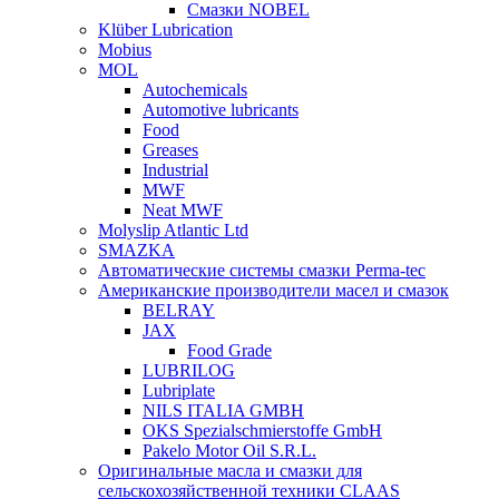
Смазки NOBEL
Klüber Lubrication
Mobius
MOL
Autochemicals
Automotive lubricants
Food
Greases
Industrial
MWF
Neat MWF
Molyslip Atlantic Ltd
SMAZKA
Автоматические системы смазки Perma-tec
Американские производители масел и смазок
BELRAY
JAX
Food Grade
LUBRILOG
Lubriplate
NILS ITALIA GMBH
OKS Spezialschmierstoffe GmbH
Pakelo Motor Oil S.R.L.
Оригинальные масла и смазки для
сельскохозяйственной техники CLAAS