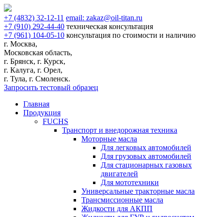
+7
(4832)
32-12-11
email:
zakaz@oil-titan.ru
+7
(910)
292-44-40
техническая консультация
+7
(961)
104-05-10
консультация по стоимости и наличию
г. Москва,
Московская область,
г. Брянск, г. Курск,
г. Калуга, г. Орел,
г. Тула, г. Смоленск.
Запросить тестовый образец
Главная
Продукция
FUCHS
Транспорт и внедорожная техника
Моторные масла
Для легковых автомобилей
Для грузовых автомобилей
Для стационарных газовых
двигателей
Для мототехники
Универсальные тракторные масла
Трансмиссионные масла
Жидкости для АКПП