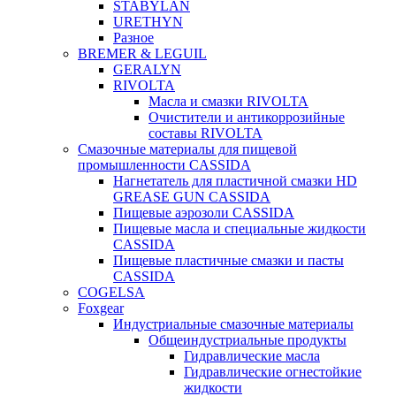
STABYLAN
URETHYN
Разное
BREMER & LEGUIL
GERALYN
RIVOLTA
Масла и смазки RIVOLTA
Очистители и антикоррозийные
составы RIVOLTA
Смазочные материалы для пищевой
промышленности CASSIDA
Нагнетатель для пластичной смазки HD
GREASE GUN CASSIDA
Пищевые аэрозоли CASSIDA
Пищевые масла и специальные жидкости
CASSIDA
Пищевые пластичные смазки и пасты
CASSIDA
COGELSA
Foxgear
Индустриальные смазочные материалы
Общеиндустриальные продукты
Гидравлические масла
Гидравлические огнестойкие
жидкости