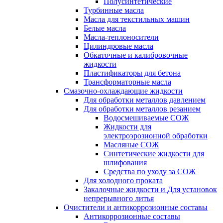
Полусинтетические
Турбинные масла
Масла для текстильных машин
Белые масла
Масла-теплоносители
Цилиндровые масла
Обкаточные и калибровочные
жидкости
Пластификаторы для бетона
Трансформаторные масла
Смазочно-охлаждающие жидкости
Для обработки металлов давлением
Для обработки металлов резанием
Водосмешиваемые СОЖ
Жидкости для
электроэрозионной обработки
Масляные СОЖ
Синтетические жидкости для
шлифования
Средства по уходу за СОЖ
Для холодного проката
Закалочные жидкости и Для установок
непрерывного литья
Очистители и антикоррозионные составы
Антикоррозионные составы