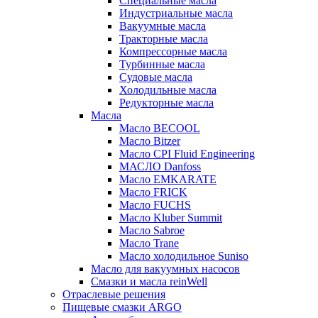
Специальные масла
Индустриальные масла
Вакуумные масла
Тракторные масла
Компрессорные масла
Турбинные масла
Судовые масла
Холодильные масла
Редукторные масла
Масла
Масло BECOOL
Масло Bitzer
Масло CPI Fluid Engineering
МАСЛО Danfoss
Масло EMKARATE
Масло FRICK
Масло FUCHS
Масло Kluber Summit
Масло Sabroe
Масло Trane
Масло холодильное Suniso
Масло для вакуумных насосов
Смазки и масла reinWell
Отраслевые решения
Пищевые смазки ARGO