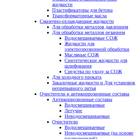
жидкости
Пластификаторы для бетона
Трансформаторные масла
Смазочно-охлаждающие жидкости
Для обработки металлов давлением
Для обработки металлов резанием
Водосмешиваемые СОЖ
Жидкости для
электроэрозионной обработки
Масляные СОЖ
Синтетические жидкости для
шлифования
Средства по уходу за СОЖ
Для холодного проката
Закалочные жидкости и Для установок
непрерывного литья
Очистители и антикоррозионные составы
Антикоррозионные составы
Водосмешиваемые
Летучие
Неводосмешиваемые
Очистители
Водосмешиваемые
Неводосмешиваемые (на основе
растворителей)