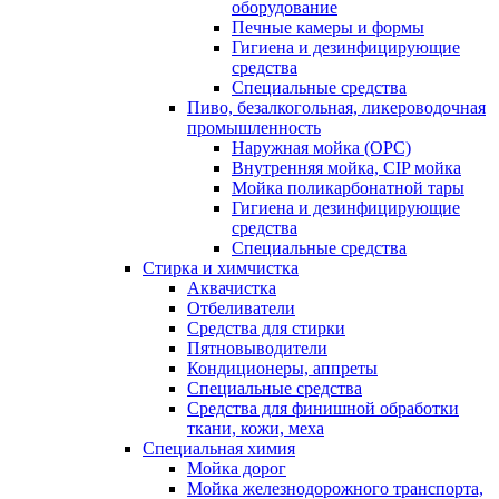
оборудование
Печные камеры и формы
Гигиена и дезинфицирующие
средства
Специальные средства
Пиво, безалкогольная, ликероводочная
промышленность
Наружная мойка (ОРС)
Внутренняя мойка, CIP мойка
Мойка поликарбонатной тары
Гигиена и дезинфицирующие
средства
Специальные средства
Стирка и химчистка
Аквачистка
Отбеливатели
Средства для стирки
Пятновыводители
Кондиционеры, аппреты
Специальные средства
Средства для финишной обработки
ткани, кожи, меха
Специальная химия
Мойка дорог
Мойка железнодорожного транспорта,