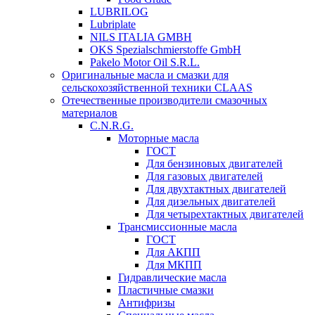
LUBRILOG
Lubriplate
NILS ITALIA GMBH
OKS Spezialschmierstoffe GmbH
Pakelo Motor Oil S.R.L.
Оригинальные масла и смазки для
сельскохозяйственной техники CLAAS
Отечественные производители смазочных
материалов
C.N.R.G.
Моторные масла
ГОСТ
Для бензиновых двигателей
Для газовых двигателей
Для двухтактных двигателей
Для дизельных двигателей
Для четырехтактных двигателей
Трансмиссионные масла
ГОСТ
Для АКПП
Для МКПП
Гидравлические масла
Пластичные смазки
Антифризы