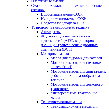
Пластичные смазки
Смазочно-охлаждающие технологические
составы
Водосмешиваемые СОЖ
Неводосмешиваемые СОЖ
Средства по уходу за СОЖ
Транспорт и внедорожная техника
Антифризы
Жидкости для автоматических
трансмиссий (ATF), вариаторов
(CVTF) и трансмиссий с двойным
сцеплением (DCTF)
Моторные масла
Масла для судовых двигателей
Моторные масла для грузовых
автомобилей
Моторные масла для двигателей,
работающих на газообразном
топливе
Моторные масла для легкового
транспорта
Универсальные тракторные
масла
Трансмиссионные масла
Трансмиссионные масла для