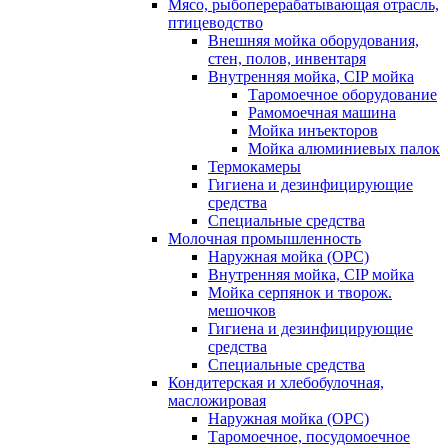
Мясо, рыбоперерабатывающая отрасль,
птицеводство
Внешняя мойка оборудования,
стен, полов, инвентаря
Внутренняя мойка, CIP мойка
Таромоечное оборудование
Рамомоечная машина
Мойка инъекторов
Мойка алюминиевых палок
Термокамеры
Гигиена и дезинфицирующие
средства
Специальные средства
Молочная промышленность
Наружная мойка (ОРС)
Внутренняя мойка, CIP мойка
Мойка серпянок и творож.
мешочков
Гигиена и дезинфицирующие
средства
Специальные средства
Кондитерская и хлебобулочная,
масложировая
Наружная мойка (ОРС)
Таромоечное, посудомоечное