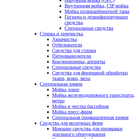
Наружная мойка (ОРС)
Внутренняя мойка, CIP мойка
Мойка поликарбонатной тары
Гигиена и дезинфицирующие
средства
Специальные средства
Стирка и химчистка
Аквачистка
Отбеливатели
Средства для стирки
Пятновыводители
Кондиционеры, аппреты
Специальные средства
Средства для финишной обработки
ткани, кожи, меха
Специальная химия
Мойка дорог
Мойка железнодорожного транспорта,
метро
Мойка и чистка бассейнов
Мойка пресс-форм
Специальная промышленная химия
Средства для молочных ферм
Моющие средства для промывки
доильного оборудования