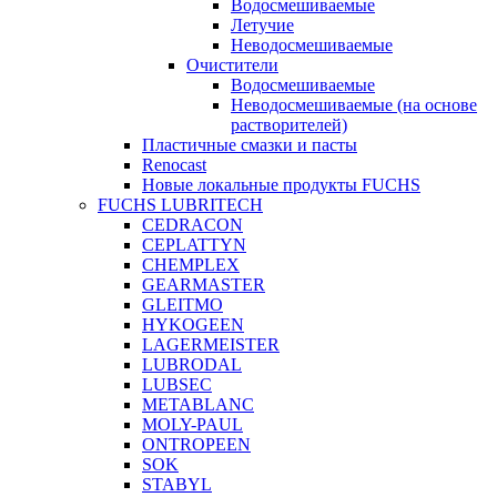
Водосмешиваемые
Летучие
Неводосмешиваемые
Очистители
Водосмешиваемые
Неводосмешиваемые (на основе
растворителей)
Пластичные смазки и пасты
Renocast
Новые локальные продукты FUCHS
FUCHS LUBRITECH
CEDRACON
CEPLATTYN
CHEMPLEX
GEARMASTER
GLEITMO
HYKOGEEN
LAGERMEISTER
LUBRODAL
LUBSEC
METABLANC
MOLY-PAUL
ONTROPEEN
SOK
STABYL