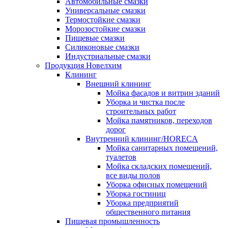
Автомобильные смазки
Универсальные смазки
Термостойкие смазки
Морозостойкие смазки
Пищевые смазки
Силиконовые смазки
Индустриальные смазки
Продукция Новелхим
Клининг
Внешний клининг
Мойка фасадов и витрин зданий
Уборка и чистка после
строительных работ
Мойка памятников, переходов
дорог
Внутренний клининг/HORECA
Мойка санитарных помещений,
туалетов
Мойка складских помещений,
все виды полов
Уборка офисных помещений
Уборка гостиниц
Уборка предприятий
общественного питания
Пищевая промышленность