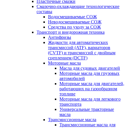
Пластичные смазки
Смазочно-охлаждающие технологические
составы
Водосмешиваемые СОЖ
Неводосмешиваемые СОЖ
Средства по уходу за СОЖ
Транспорт и внедорожная техника
Антифризы
Жидкости для автоматических
трансмиссий (ATF), вариаторов
(CVTF) и трансмиссий с двойным
сцеплением (DCTF)
Моторные масла
Масла для судовых двигателей
Моторные масла для грузовых
автомобилей
Моторные масла для двигателей,
работающих на газообразном
топливе
Моторные масла для легкового
транспорта
Универсальные тракторные
масла
Трансмиссионные масла
Трансмиссионные масла для