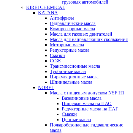
грузовых автомобилей
KIREI CHEMICAL
KATANA
Антифризы
Гидравлические масла
Компрессорные масла
Масла для газовых двигателей
Масла для направляющих скольжения
Моторные масла
Редукторные масла
Смазки
СОЖ
Трансмиссионные масла
Турбинные масла
Циркуляционные масла
Шпиндельные масла
NOBEL
Масла с пищевым допуском NSF H1
Вазелиновые масла
Пищевые масла на ПАО
Редукторные масла на ПАГ
Смазки
Цепные масла
Пожаробезопасные гидравлические
масла