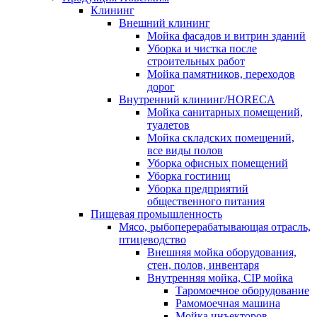
Клининг
Внешний клининг
Мойка фасадов и витрин зданий
Уборка и чистка после
строительных работ
Мойка памятников, переходов
дорог
Внутренний клининг/HORECA
Мойка санитарных помещений,
туалетов
Мойка складских помещений,
все виды полов
Уборка офисных помещений
Уборка гостиниц
Уборка предприятий
общественного питания
Пищевая промышленность
Мясо, рыбоперерабатывающая отрасль,
птицеводство
Внешняя мойка оборудования,
стен, полов, инвентаря
Внутренняя мойка, CIP мойка
Таромоечное оборудование
Рамомоечная машина
Мойка инъекторов