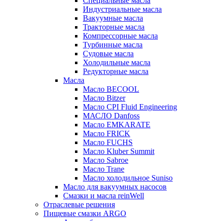
Специальные масла
Индустриальные масла
Вакуумные масла
Тракторные масла
Компрессорные масла
Турбинные масла
Судовые масла
Холодильные масла
Редукторные масла
Масла
Масло BECOOL
Масло Bitzer
Масло CPI Fluid Engineering
МАСЛО Danfoss
Масло EMKARATE
Масло FRICK
Масло FUCHS
Масло Kluber Summit
Масло Sabroe
Масло Trane
Масло холодильное Suniso
Масло для вакуумных насосов
Смазки и масла reinWell
Отраслевые решения
Пищевые смазки ARGO