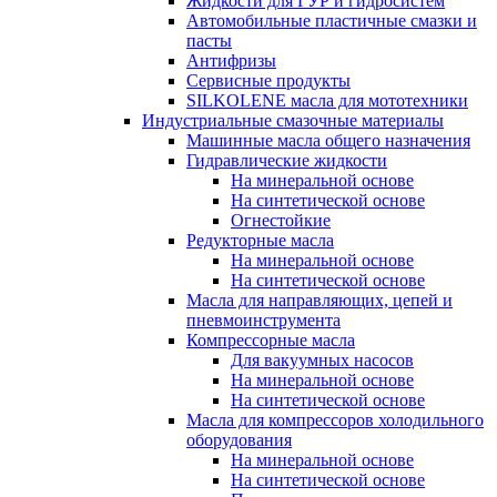
Жидкости для ГУР и гидросистем
Автомобильные пластичные смазки и
пасты
Антифризы
Сервисные продукты
SILKOLENE масла для мототехники
Индустриальные смазочные материалы
Машинные масла общего назначения
Гидравлические жидкости
На минеральной основе
На синтетической основе
Огнестойкие
Редукторные масла
На минеральной основе
На синтетической основе
Масла для направляющих, цепей и
пневмоинструмента
Компрессорные масла
Для вакуумных насосов
На минеральной основе
На синтетической основе
Масла для компрессоров холодильного
оборудования
На минеральной основе
На синтетической основе