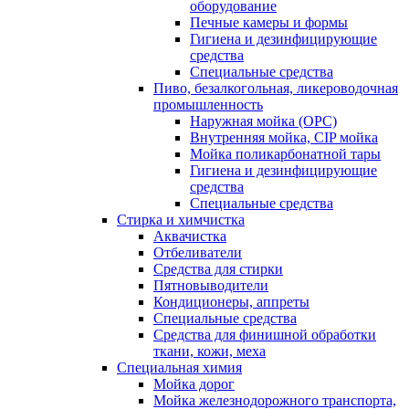
оборудование
Печные камеры и формы
Гигиена и дезинфицирующие
средства
Специальные средства
Пиво, безалкогольная, ликероводочная
промышленность
Наружная мойка (ОРС)
Внутренняя мойка, CIP мойка
Мойка поликарбонатной тары
Гигиена и дезинфицирующие
средства
Специальные средства
Стирка и химчистка
Аквачистка
Отбеливатели
Средства для стирки
Пятновыводители
Кондиционеры, аппреты
Специальные средства
Средства для финишной обработки
ткани, кожи, меха
Специальная химия
Мойка дорог
Мойка железнодорожного транспорта,