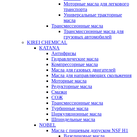
Моторные масла для легкового
транспорта
Универсальные тракторные
масла
Трансмиссионные масла
Трансмиссионные масла для
грузовых автомобилей
KIREI CHEMICAL
KATANA
Антифризы
Гидравлические масла
Компрессорные масла
Масла для газовых двигателей
Масла для направляющих скольжения
Моторные масла
Редукторные масла
Смазки
СОЖ
Трансмиссионные масла
Турбинные масла
Циркуляционные масла
Шпиндельные масла
NOBEL
Масла с пищевым допуском NSF H1
Вазелиновые масла