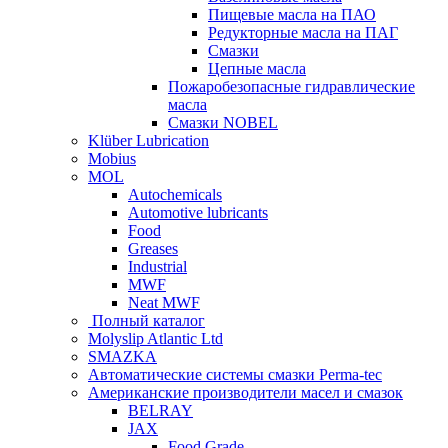
Пищевые масла на ПАО
Редукторные масла на ПАГ
Смазки
Цепные масла
Пожаробезопасные гидравлические
масла
Смазки NOBEL
Klüber Lubrication
Mobius
MOL
Autochemicals
Automotive lubricants
Food
Greases
Industrial
MWF
Neat MWF
Полный каталог
Molyslip Atlantic Ltd
SMAZKA
Автоматические системы смазки Perma-tec
Американские производители масел и смазок
BELRAY
JAX
Food Grade