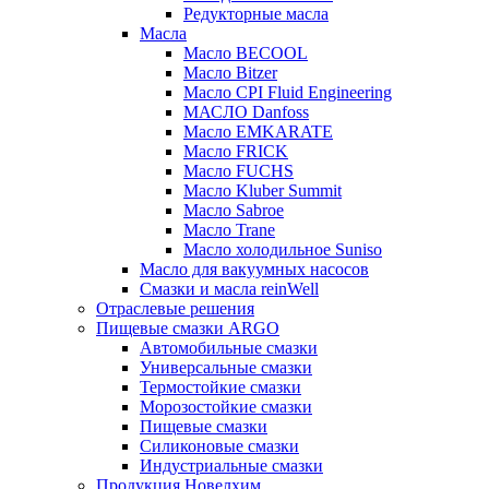
Редукторные масла
Масла
Масло BECOOL
Масло Bitzer
Масло CPI Fluid Engineering
МАСЛО Danfoss
Масло EMKARATE
Масло FRICK
Масло FUCHS
Масло Kluber Summit
Масло Sabroe
Масло Trane
Масло холодильное Suniso
Масло для вакуумных насосов
Смазки и масла reinWell
Отраслевые решения
Пищевые смазки ARGO
Автомобильные смазки
Универсальные смазки
Термостойкие смазки
Морозостойкие смазки
Пищевые смазки
Силиконовые смазки
Индустриальные смазки
Продукция Новелхим