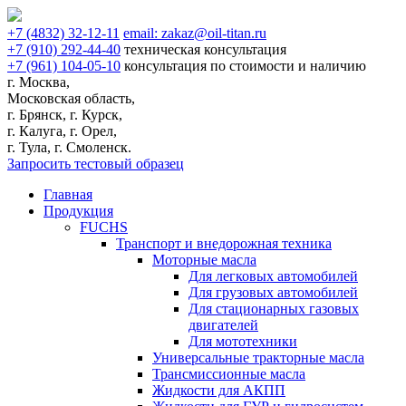
+7
(4832)
32-12-11
email:
zakaz@oil-titan.ru
+7
(910)
292-44-40
техническая консультация
+7
(961)
104-05-10
консультация по стоимости и наличию
г. Москва,
Московская область,
г. Брянск, г. Курск,
г. Калуга, г. Орел,
г. Тула, г. Смоленск.
Запросить тестовый образец
Главная
Продукция
FUCHS
Транспорт и внедорожная техника
Моторные масла
Для легковых автомобилей
Для грузовых автомобилей
Для стационарных газовых
двигателей
Для мототехники
Универсальные тракторные масла
Трансмиссионные масла
Жидкости для АКПП