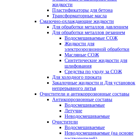
жидкости
Пластификаторы для бетона
Трансформаторные масла
Смазочно-охлаждающие жидкости
Для обработки металлов давлением
Для обработки металлов резанием
Водосмешиваемые СОЖ
Жидкости для
электроэрозионной обработки
Масляные СОЖ
Синтетические жидкости для
шлифования
Средства по уходу за СОЖ
Для холодного проката
Закалочные жидкости и Для установок
непрерывного литья
Очистители и антикоррозионные составы
Антикоррозионные составы
Водосмешиваемые
Летучие
Неводосмешиваемые
Очистители
Водосмешиваемые
Неводосмешиваемые (на основе
растворителей)