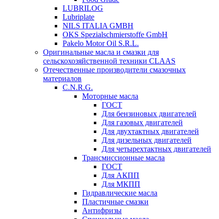
LUBRILOG
Lubriplate
NILS ITALIA GMBH
OKS Spezialschmierstoffe GmbH
Pakelo Motor Oil S.R.L.
Оригинальные масла и смазки для
сельскохозяйственной техники CLAAS
Отечественные производители смазочных
материалов
C.N.R.G.
Моторные масла
ГОСТ
Для бензиновых двигателей
Для газовых двигателей
Для двухтактных двигателей
Для дизельных двигателей
Для четырехтактных двигателей
Трансмиссионные масла
ГОСТ
Для АКПП
Для МКПП
Гидравлические масла
Пластичные смазки
Антифризы