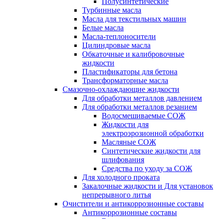
Полусинтетические
Турбинные масла
Масла для текстильных машин
Белые масла
Масла-теплоносители
Цилиндровые масла
Обкаточные и калибровочные
жидкости
Пластификаторы для бетона
Трансформаторные масла
Смазочно-охлаждающие жидкости
Для обработки металлов давлением
Для обработки металлов резанием
Водосмешиваемые СОЖ
Жидкости для
электроэрозионной обработки
Масляные СОЖ
Синтетические жидкости для
шлифования
Средства по уходу за СОЖ
Для холодного проката
Закалочные жидкости и Для установок
непрерывного литья
Очистители и антикоррозионные составы
Антикоррозионные составы