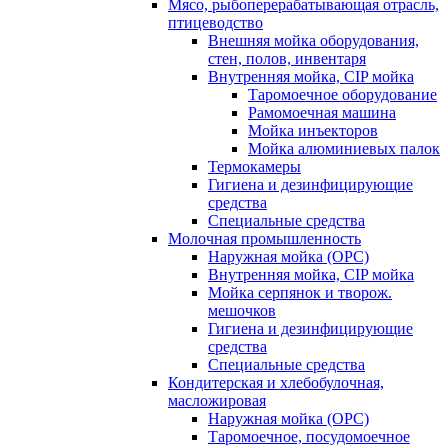
Мясо, рыбоперерабатывающая отрасль,
птицеводство
Внешняя мойка оборудования,
стен, полов, инвентаря
Внутренняя мойка, CIP мойка
Таромоечное оборудование
Рамомоечная машина
Мойка инъекторов
Мойка алюминиевых палок
Термокамеры
Гигиена и дезинфицирующие
средства
Специальные средства
Молочная промышленность
Наружная мойка (ОРС)
Внутренняя мойка, CIP мойка
Мойка серпянок и творож.
мешочков
Гигиена и дезинфицирующие
средства
Специальные средства
Кондитерская и хлебобулочная,
масложировая
Наружная мойка (ОРС)
Таромоечное, посудомоечное