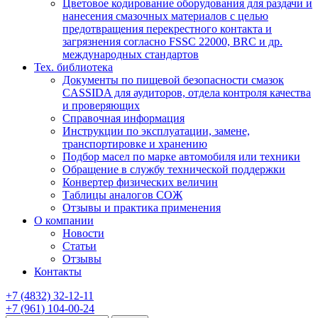
Цветовое кодирование оборудования для раздачи и
нанесения смазочных материалов с целью
предотвращения перекрестного контакта и
загрязнения согласно FSSC 22000, BRC и др.
международных стандартов
Тех. библиотека
Документы по пищевой безопасности смазок
CASSIDA для аудиторов, отдела контроля качества
и проверяющих
Справочная информация
Инструкции по эксплуатации, замене,
транспортировке и хранению
Подбор масел по марке автомобиля или техники
Обращение в службу технической поддержки
Конвертер физических величин
Таблицы аналогов СОЖ
Отзывы и практика применения
О компании
Новости
Статьи
Отзывы
Контакты
+7
(4832)
32-12-11
+7
(961)
104-00-24