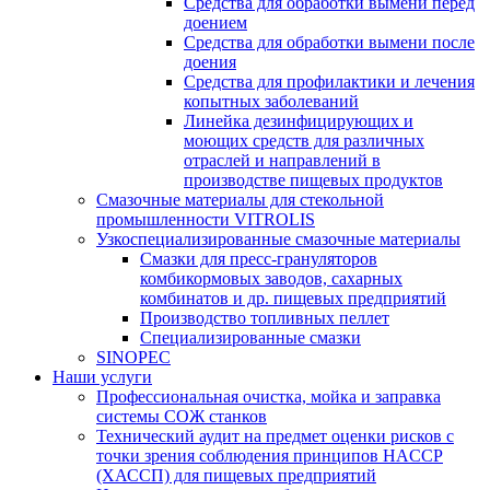
Средства для обработки вымени перед
доением
Средства для обработки вымени после
доения
Средства для профилактики и лечения
копытных заболеваний
Линейка дезинфицирующих и
моющих средств для различных
отраслей и направлений в
производстве пищевых продуктов
Смазочные материалы для стекольной
промышленности VITROLIS
Узкоспециализированные смазочные материалы
Смазки для пресс-грануляторов
комбикормовых заводов, сахарных
комбинатов и др. пищевых предприятий
Производство топливных пеллет
Специализированные смазки
SINOPEC
Наши услуги
Профессиональная очистка, мойка и заправка
системы СОЖ станков
Технический аудит на предмет оценки рисков с
точки зрения соблюдения принципов HACCP
(ХАССП) для пищевых предприятий