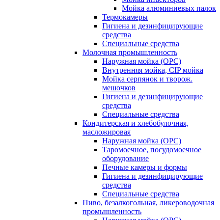
Мойка алюминиевых палок
Термокамеры
Гигиена и дезинфицирующие
средства
Специальные средства
Молочная промышленность
Наружная мойка (ОРС)
Внутренняя мойка, CIP мойка
Мойка серпянок и творож.
мешочков
Гигиена и дезинфицирующие
средства
Специальные средства
Кондитерская и хлебобулочная,
масложировая
Наружная мойка (ОРС)
Таромоечное, посудомоечное
оборудование
Печные камеры и формы
Гигиена и дезинфицирующие
средства
Специальные средства
Пиво, безалкогольная, ликероводочная
промышленность