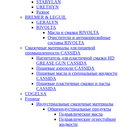
STABYLAN
URETHYN
Разное
BREMER & LEGUIL
GERALYN
RIVOLTA
Масла и смазки RIVOLTA
Очистители и антикоррозийные
составы RIVOLTA
Смазочные материалы для пищевой
промышленности CASSIDA
Нагнетатель для пластичной смазки HD
GREASE GUN CASSIDA
Пищевые аэрозоли CASSIDA
Пищевые масла и специальные жидкости
CASSIDA
Пищевые пластичные смазки и пасты
CASSIDA
COGELSA
Foxgear
Индустриальные смазочные материалы
Общеиндустриальные продукты
Гидравлические масла
Гидравлические огнестойкие
жидкости