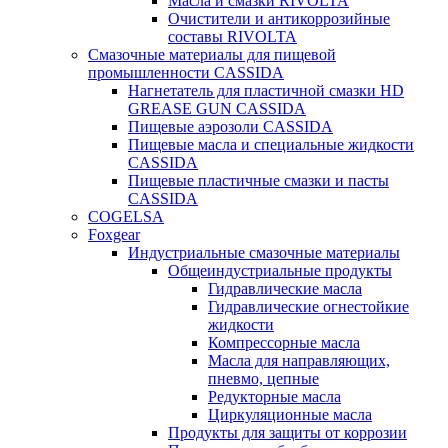
Масла и смазки RIVOLTA
Очистители и антикоррозийные
составы RIVOLTA
Смазочные материалы для пищевой
промышленности CASSIDA
Нагнетатель для пластичной смазки HD
GREASE GUN CASSIDA
Пищевые аэрозоли CASSIDA
Пищевые масла и специальные жидкости
CASSIDA
Пищевые пластичные смазки и пасты
CASSIDA
COGELSA
Foxgear
Индустриальные смазочные материалы
Общеиндустриальные продукты
Гидравлические масла
Гидравлические огнестойкие
жидкости
Компрессорные масла
Масла для направляющих,
пневмо, цепные
Редукторные масла
Циркуляционные масла
Продукты для защиты от коррозии