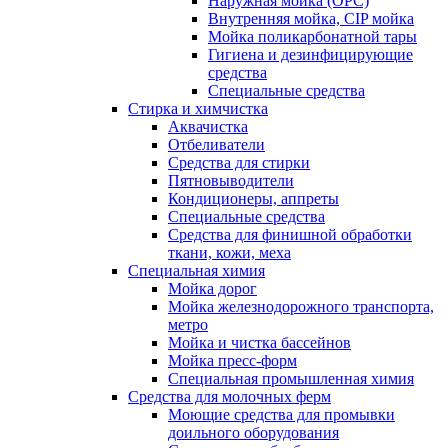
Наружная мойка (ОРС)
Внутренняя мойка, CIP мойка
Мойка поликарбонатной тары
Гигиена и дезинфицирующие
средства
Специальные средства
Стирка и химчистка
Аквачистка
Отбеливатели
Средства для стирки
Пятновыводители
Кондиционеры, аппреты
Специальные средства
Средства для финишной обработки
ткани, кожи, меха
Специальная химия
Мойка дорог
Мойка железнодорожного транспорта,
метро
Мойка и чистка бассейнов
Мойка пресс-форм
Специальная промышленная химия
Средства для молочных ферм
Моющие средства для промывки
доильного оборудования