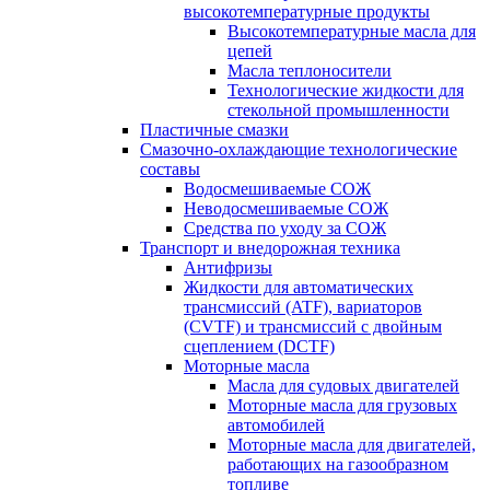
высокотемпературные продукты
Высокотемпературные масла для
цепей
Масла теплоносители
Технологические жидкости для
стекольной промышленности
Пластичные смазки
Смазочно-охлаждающие технологические
составы
Водосмешиваемые СОЖ
Неводосмешиваемые СОЖ
Средства по уходу за СОЖ
Транспорт и внедорожная техника
Антифризы
Жидкости для автоматических
трансмиссий (ATF), вариаторов
(CVTF) и трансмиссий с двойным
сцеплением (DCTF)
Моторные масла
Масла для судовых двигателей
Моторные масла для грузовых
автомобилей
Моторные масла для двигателей,
работающих на газообразном
топливе