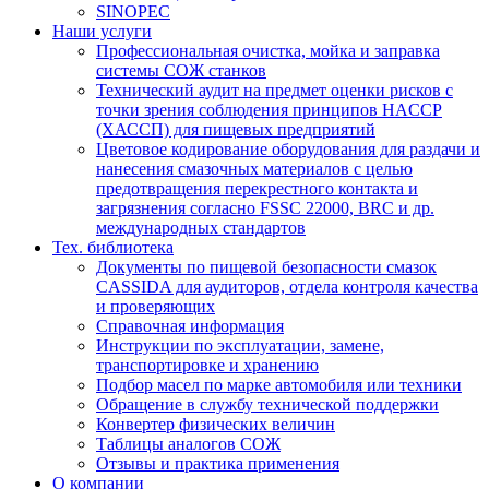
SINOPEC
Наши услуги
Профессиональная очистка, мойка и заправка
системы СОЖ станков
Технический аудит на предмет оценки рисков с
точки зрения соблюдения принципов HACCP
(ХАССП) для пищевых предприятий
Цветовое кодирование оборудования для раздачи и
нанесения смазочных материалов с целью
предотвращения перекрестного контакта и
загрязнения согласно FSSC 22000, BRC и др.
международных стандартов
Тех. библиотека
Документы по пищевой безопасности смазок
CASSIDA для аудиторов, отдела контроля качества
и проверяющих
Справочная информация
Инструкции по эксплуатации, замене,
транспортировке и хранению
Подбор масел по марке автомобиля или техники
Обращение в службу технической поддержки
Конвертер физических величин
Таблицы аналогов СОЖ
Отзывы и практика применения
О компании