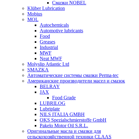
Смазки NOBEL
Klüber Lubrication
Mobius
MOL
Autochemicals
Automotive lubricants
Food
Greases
Industrial
MWF
Neat MWF
Molyslip Atlantic Ltd
SMAZKA
Автоматические системы смазки Perma-tec
Американские производители масел и смазок
BELRAY
JAX
Food Grade
LUBRILOG
Lubriplate
NILS ITALIA GMBH
OKS Spezialschmierstoffe GmbH
Pakelo Motor Oil S.R.L.
Оригинальные масла и смазки для
сельскохозяйственной техники CLAAS