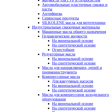
Жидкости для ГУР и гидросистем
Автомобильные пластичные смазки и
пасты
Антифризы
Сервисные продукты
SILKOLENE масла для мототехники
Индустриальные смазочные материалы
Машинные масла общего назначения
Гидравлические жидкости
На минеральной основе
На синтетической основе
Огнестойкие
Редукторные масла
На минеральной основе
На синтетической основе
Масла для направляющих, цепей и
пневмоинструмента
Компрессорные масла
Для вакуумных насосов
На минеральной основе
На синтетической основе
Масла для компрессоров холодильного
оборудования
На минеральной основе
На синтетической основе