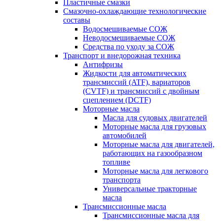
Пластичные смазки
Смазочно-охлаждающие технологические
составы
Водосмешиваемые СОЖ
Неводосмешиваемые СОЖ
Средства по уходу за СОЖ
Транспорт и внедорожная техника
Антифризы
Жидкости для автоматических
трансмиссий (ATF), вариаторов
(CVTF) и трансмиссий с двойным
сцеплением (DCTF)
Моторные масла
Масла для судовых двигателей
Моторные масла для грузовых
автомобилей
Моторные масла для двигателей,
работающих на газообразном
топливе
Моторные масла для легкового
транспорта
Универсальные тракторные
масла
Трансмиссионные масла
Трансмиссионные масла для