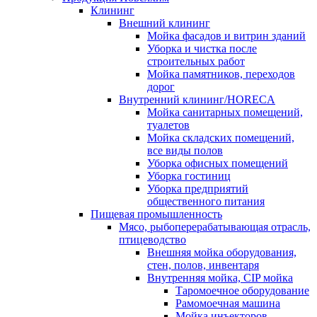
Клининг
Внешний клининг
Мойка фасадов и витрин зданий
Уборка и чистка после
строительных работ
Мойка памятников, переходов
дорог
Внутренний клининг/HORECA
Мойка санитарных помещений,
туалетов
Мойка складских помещений,
все виды полов
Уборка офисных помещений
Уборка гостиниц
Уборка предприятий
общественного питания
Пищевая промышленность
Мясо, рыбоперерабатывающая отрасль,
птицеводство
Внешняя мойка оборудования,
стен, полов, инвентаря
Внутренняя мойка, CIP мойка
Таромоечное оборудование
Рамомоечная машина
Мойка инъекторов