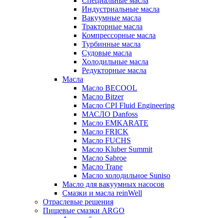
Специальные масла
Индустриальные масла
Вакуумные масла
Тракторные масла
Компрессорные масла
Турбинные масла
Судовые масла
Холодильные масла
Редукторные масла
Масла
Масло BECOOL
Масло Bitzer
Масло CPI Fluid Engineering
МАСЛО Danfoss
Масло EMKARATE
Масло FRICK
Масло FUCHS
Масло Kluber Summit
Масло Sabroe
Масло Trane
Масло холодильное Suniso
Масло для вакуумных насосов
Смазки и масла reinWell
Отраслевые решения
Пищевые смазки ARGO