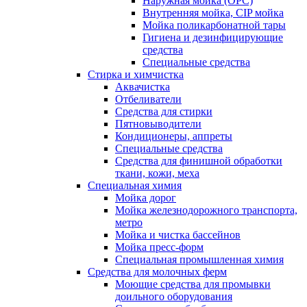
Наружная мойка (ОРС)
Внутренняя мойка, CIP мойка
Мойка поликарбонатной тары
Гигиена и дезинфицирующие
средства
Специальные средства
Стирка и химчистка
Аквачистка
Отбеливатели
Средства для стирки
Пятновыводители
Кондиционеры, аппреты
Специальные средства
Средства для финишной обработки
ткани, кожи, меха
Специальная химия
Мойка дорог
Мойка железнодорожного транспорта,
метро
Мойка и чистка бассейнов
Мойка пресс-форм
Специальная промышленная химия
Средства для молочных ферм
Моющие средства для промывки
доильного оборудования