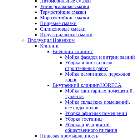
Автомобильные смазки
Универсальные смазки
Термостойкие смазки
Морозостойкие смазки
Пищевые смазки
Силиконовые смазки
Индустриальные смазки
Продукция Новелхим
Клининг
Внешний клининг
Мойка фасадов и витрин зданий
Уборка и чистка после
строительных работ
Мойка памятников, переходов
дорог
Внутренний клининг/HORECA
Мойка санитарных помещений,
туалетов
Мойка складских помещений,
все виды полов
Уборка офисных помещений
Уборка гостиниц
Уборка предприятий
общественного питания
Пищевая промышленность