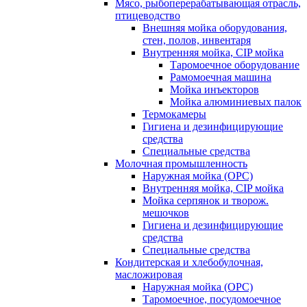
Мясо, рыбоперерабатывающая отрасль,
птицеводство
Внешняя мойка оборудования,
стен, полов, инвентаря
Внутренняя мойка, CIP мойка
Таромоечное оборудование
Рамомоечная машина
Мойка инъекторов
Мойка алюминиевых палок
Термокамеры
Гигиена и дезинфицирующие
средства
Специальные средства
Молочная промышленность
Наружная мойка (ОРС)
Внутренняя мойка, CIP мойка
Мойка серпянок и творож.
мешочков
Гигиена и дезинфицирующие
средства
Специальные средства
Кондитерская и хлебобулочная,
масложировая
Наружная мойка (ОРС)
Таромоечное, посудомоечное