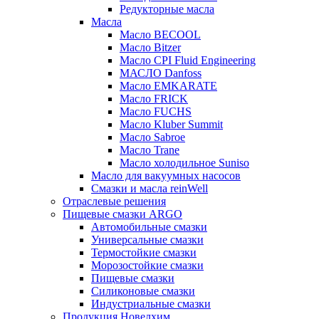
Редукторные масла
Масла
Масло BECOOL
Масло Bitzer
Масло CPI Fluid Engineering
МАСЛО Danfoss
Масло EMKARATE
Масло FRICK
Масло FUCHS
Масло Kluber Summit
Масло Sabroe
Масло Trane
Масло холодильное Suniso
Масло для вакуумных насосов
Смазки и масла reinWell
Отраслевые решения
Пищевые смазки ARGO
Автомобильные смазки
Универсальные смазки
Термостойкие смазки
Морозостойкие смазки
Пищевые смазки
Силиконовые смазки
Индустриальные смазки
Продукция Новелхим