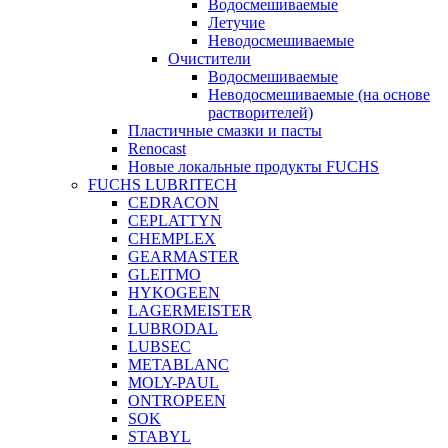
Водосмешиваемые
Летучие
Неводосмешиваемые
Очистители
Водосмешиваемые
Неводосмешиваемые (на основе
растворителей)
Пластичные смазки и пасты
Renocast
Новые локальные продукты FUCHS
FUCHS LUBRITECH
CEDRACON
CEPLATTYN
CHEMPLEX
GEARMASTER
GLEITMO
HYKOGEEN
LAGERMEISTER
LUBRODAL
LUBSEC
METABLANC
MOLY-PAUL
ONTROPEEN
SOK
STABYL