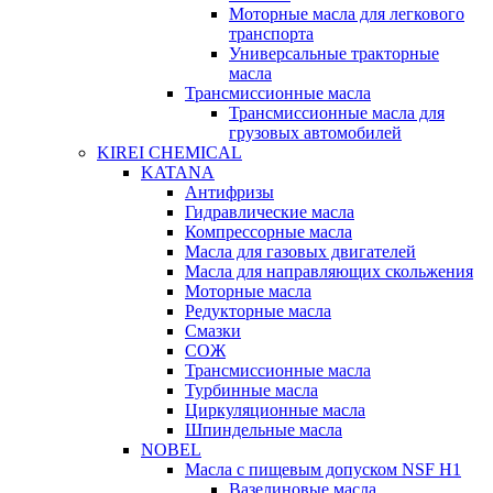
Моторные масла для легкового
транспорта
Универсальные тракторные
масла
Трансмиссионные масла
Трансмиссионные масла для
грузовых автомобилей
KIREI CHEMICAL
KATANA
Антифризы
Гидравлические масла
Компрессорные масла
Масла для газовых двигателей
Масла для направляющих скольжения
Моторные масла
Редукторные масла
Смазки
СОЖ
Трансмиссионные масла
Турбинные масла
Циркуляционные масла
Шпиндельные масла
NOBEL
Масла с пищевым допуском NSF H1
Вазелиновые масла