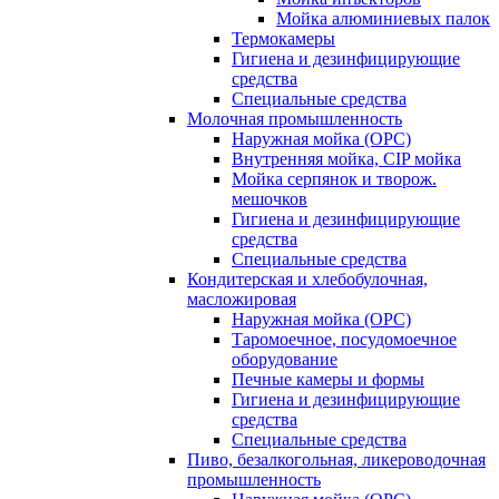
Мойка алюминиевых палок
Термокамеры
Гигиена и дезинфицирующие
средства
Специальные средства
Молочная промышленность
Наружная мойка (ОРС)
Внутренняя мойка, CIP мойка
Мойка серпянок и творож.
мешочков
Гигиена и дезинфицирующие
средства
Специальные средства
Кондитерская и хлебобулочная,
масложировая
Наружная мойка (ОРС)
Таромоечное, посудомоечное
оборудование
Печные камеры и формы
Гигиена и дезинфицирующие
средства
Специальные средства
Пиво, безалкогольная, ликероводочная
промышленность