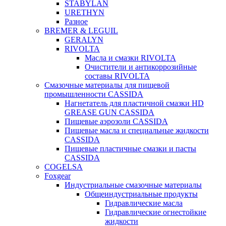
STABYLAN
URETHYN
Разное
BREMER & LEGUIL
GERALYN
RIVOLTA
Масла и смазки RIVOLTA
Очистители и антикоррозийные
составы RIVOLTA
Смазочные материалы для пищевой
промышленности CASSIDA
Нагнетатель для пластичной смазки HD
GREASE GUN CASSIDA
Пищевые аэрозоли CASSIDA
Пищевые масла и специальные жидкости
CASSIDA
Пищевые пластичные смазки и пасты
CASSIDA
COGELSA
Foxgear
Индустриальные смазочные материалы
Общеиндустриальные продукты
Гидравлические масла
Гидравлические огнестойкие
жидкости