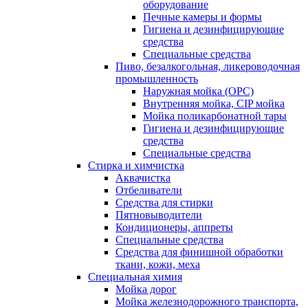
оборудование
Печные камеры и формы
Гигиена и дезинфицирующие
средства
Специальные средства
Пиво, безалкогольная, ликероводочная
промышленность
Наружная мойка (ОРС)
Внутренняя мойка, CIP мойка
Мойка поликарбонатной тары
Гигиена и дезинфицирующие
средства
Специальные средства
Стирка и химчистка
Аквачистка
Отбеливатели
Средства для стирки
Пятновыводители
Кондиционеры, аппреты
Специальные средства
Средства для финишной обработки
ткани, кожи, меха
Специальная химия
Мойка дорог
Мойка железнодорожного транспорта,