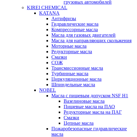
грузовых автомобилей
KIREI CHEMICAL
KATANA
Антифризы
Гидравлические масла
Компрессорные масла
Масла для газовых двигателей
Масла для направляющих скольжения
Моторные масла
Редукторные масла
Смазки
СОЖ
Трансмиссионные масла
Турбинные масла
Циркуляционные масла
Шпиндельные масла
NOBEL
Масла с пищевым допуском NSF H1
Вазелиновые масла
Пищевые масла на ПАО
Редукторные масла на ПАГ
Смазки
Цепные масла
Пожаробезопасные гидравлические
масла