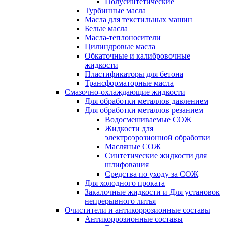
Полусинтетические
Турбинные масла
Масла для текстильных машин
Белые масла
Масла-теплоносители
Цилиндровые масла
Обкаточные и калибровочные
жидкости
Пластификаторы для бетона
Трансформаторные масла
Смазочно-охлаждающие жидкости
Для обработки металлов давлением
Для обработки металлов резанием
Водосмешиваемые СОЖ
Жидкости для
электроэрозионной обработки
Масляные СОЖ
Синтетические жидкости для
шлифования
Средства по уходу за СОЖ
Для холодного проката
Закалочные жидкости и Для установок
непрерывного литья
Очистители и антикоррозионные составы
Антикоррозионные составы