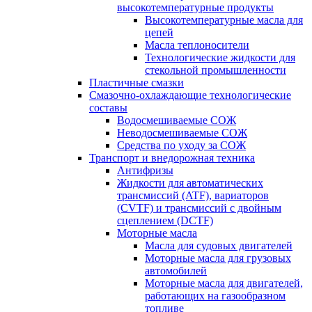
высокотемпературные продукты
Высокотемпературные масла для
цепей
Масла теплоносители
Технологические жидкости для
стекольной промышленности
Пластичные смазки
Смазочно-охлаждающие технологические
составы
Водосмешиваемые СОЖ
Неводосмешиваемые СОЖ
Средства по уходу за СОЖ
Транспорт и внедорожная техника
Антифризы
Жидкости для автоматических
трансмиссий (ATF), вариаторов
(CVTF) и трансмиссий с двойным
сцеплением (DCTF)
Моторные масла
Масла для судовых двигателей
Моторные масла для грузовых
автомобилей
Моторные масла для двигателей,
работающих на газообразном
топливе