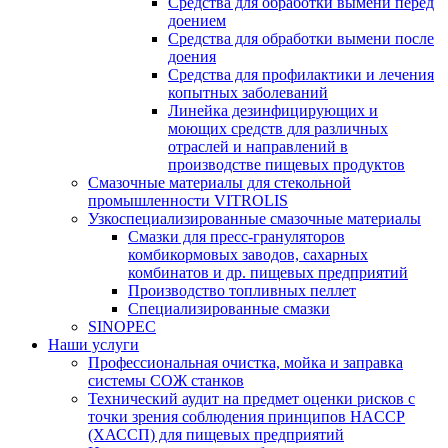
Средства для обработки вымени перед
доением
Средства для обработки вымени после
доения
Средства для профилактики и лечения
копытных заболеваний
Линейка дезинфицирующих и
моющих средств для различных
отраслей и направлений в
производстве пищевых продуктов
Смазочные материалы для стекольной
промышленности VITROLIS
Узкоспециализированные смазочные материалы
Смазки для пресс-грануляторов
комбикормовых заводов, сахарных
комбинатов и др. пищевых предприятий
Производство топливных пеллет
Специализированные смазки
SINOPEC
Наши услуги
Профессиональная очистка, мойка и заправка
системы СОЖ станков
Технический аудит на предмет оценки рисков с
точки зрения соблюдения принципов HACCP
(ХАССП) для пищевых предприятий