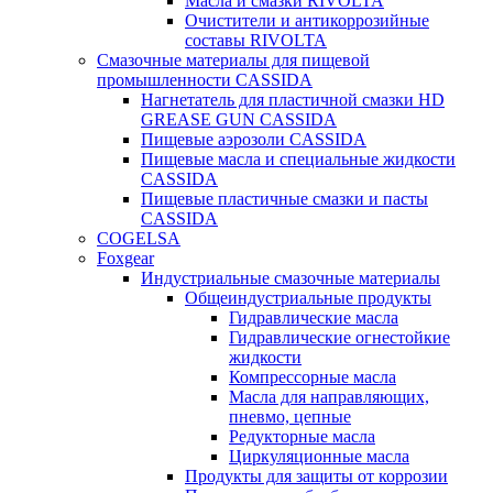
Масла и смазки RIVOLTA
Очистители и антикоррозийные
составы RIVOLTA
Смазочные материалы для пищевой
промышленности CASSIDA
Нагнетатель для пластичной смазки HD
GREASE GUN CASSIDA
Пищевые аэрозоли CASSIDA
Пищевые масла и специальные жидкости
CASSIDA
Пищевые пластичные смазки и пасты
CASSIDA
COGELSA
Foxgear
Индустриальные смазочные материалы
Общеиндустриальные продукты
Гидравлические масла
Гидравлические огнестойкие
жидкости
Компрессорные масла
Масла для направляющих,
пневмо, цепные
Редукторные масла
Циркуляционные масла
Продукты для защиты от коррозии