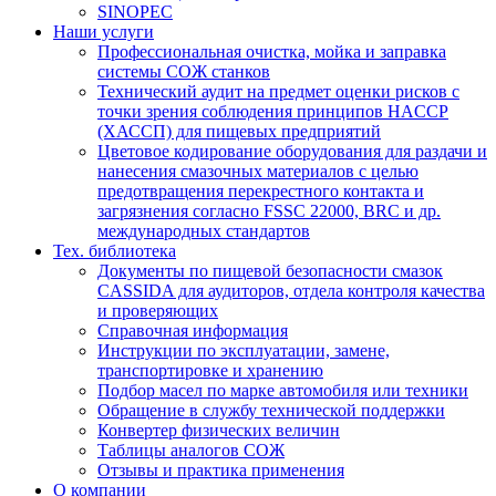
SINOPEC
Наши услуги
Профессиональная очистка, мойка и заправка
системы СОЖ станков
Технический аудит на предмет оценки рисков с
точки зрения соблюдения принципов HACCP
(ХАССП) для пищевых предприятий
Цветовое кодирование оборудования для раздачи и
нанесения смазочных материалов с целью
предотвращения перекрестного контакта и
загрязнения согласно FSSC 22000, BRC и др.
международных стандартов
Тех. библиотека
Документы по пищевой безопасности смазок
CASSIDA для аудиторов, отдела контроля качества
и проверяющих
Справочная информация
Инструкции по эксплуатации, замене,
транспортировке и хранению
Подбор масел по марке автомобиля или техники
Обращение в службу технической поддержки
Конвертер физических величин
Таблицы аналогов СОЖ
Отзывы и практика применения
О компании