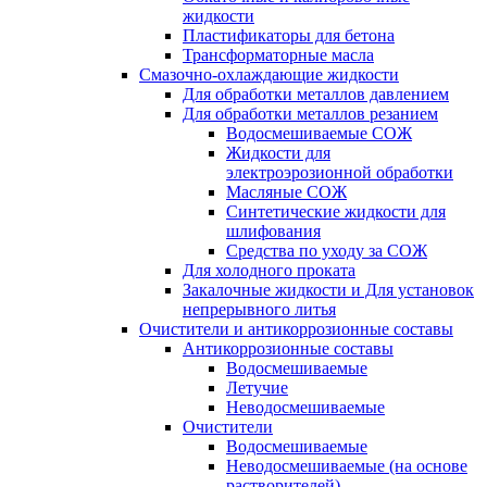
жидкости
Пластификаторы для бетона
Трансформаторные масла
Смазочно-охлаждающие жидкости
Для обработки металлов давлением
Для обработки металлов резанием
Водосмешиваемые СОЖ
Жидкости для
электроэрозионной обработки
Масляные СОЖ
Синтетические жидкости для
шлифования
Средства по уходу за СОЖ
Для холодного проката
Закалочные жидкости и Для установок
непрерывного литья
Очистители и антикоррозионные составы
Антикоррозионные составы
Водосмешиваемые
Летучие
Неводосмешиваемые
Очистители
Водосмешиваемые
Неводосмешиваемые (на основе
растворителей)