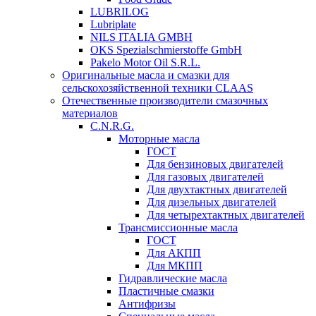
LUBRILOG
Lubriplate
NILS ITALIA GMBH
OKS Spezialschmierstoffe GmbH
Pakelo Motor Oil S.R.L.
Оригинальные масла и смазки для
сельскохозяйственной техники CLAAS
Отечественные производители смазочных
материалов
C.N.R.G.
Моторные масла
ГОСТ
Для бензиновых двигателей
Для газовых двигателей
Для двухтактных двигателей
Для дизельных двигателей
Для четырехтактных двигателей
Трансмиссионные масла
ГОСТ
Для АКПП
Для МКПП
Гидравлические масла
Пластичные смазки
Антифризы