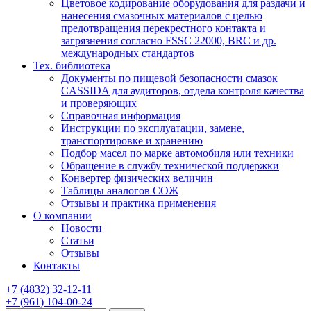
Цветовое кодирование оборудования для раздачи и
нанесения смазочных материалов с целью
предотвращения перекрестного контакта и
загрязнения согласно FSSC 22000, BRC и др.
международных стандартов
Тех. библиотека
Документы по пищевой безопасности смазок
CASSIDA для аудиторов, отдела контроля качества
и проверяющих
Справочная информация
Инструкции по эксплуатации, замене,
транспортировке и хранению
Подбор масел по марке автомобиля или техники
Обращение в службу технической поддержки
Конвертер физических величин
Таблицы аналогов СОЖ
Отзывы и практика применения
О компании
Новости
Статьи
Отзывы
Контакты
+7
(4832)
32-12-11
+7
(961)
104-00-24