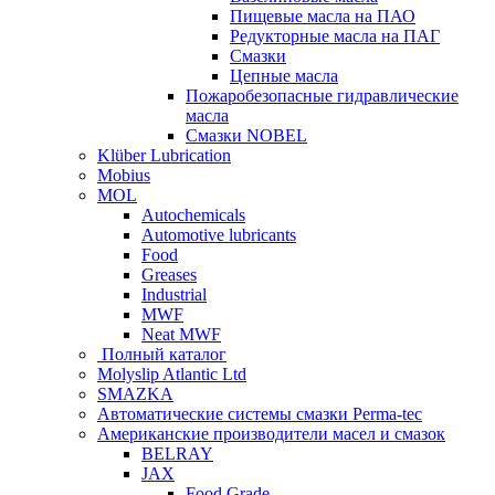
Пищевые масла на ПАО
Редукторные масла на ПАГ
Смазки
Цепные масла
Пожаробезопасные гидравлические
масла
Смазки NOBEL
Klüber Lubrication
Mobius
MOL
Autochemicals
Automotive lubricants
Food
Greases
Industrial
MWF
Neat MWF
Полный каталог
Molyslip Atlantic Ltd
SMAZKA
Автоматические системы смазки Perma-tec
Американские производители масел и смазок
BELRAY
JAX
Food Grade