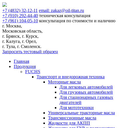
+7
(4832)
32-12-11
email:
zakaz@oil-titan.ru
+7
(910)
292-44-40
техническая консультация
+7
(961)
104-05-10
консультация по стоимости и наличию
г. Москва,
Московская область,
г. Брянск, г. Курск,
г. Калуга, г. Орел,
г. Тула, г. Смоленск.
Запросить тестовый образец
Главная
Продукция
FUCHS
Транспорт и внедорожная техника
Моторные масла
Для легковых автомобилей
Для грузовых автомобилей
Для стационарных газовых
двигателей
Для мототехники
Универсальные тракторные масла
Трансмиссионные масла
Жидкости для АКПП