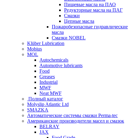
Пищевые масла на ПАО
Редукторные масла на ПАГ
Смазки
Цепные масла
Пожаробезопасные гидравлические
масла
Смазки NOBEL
Klüber Lubrication
Mobius
MOL
Autochemicals
Automotive lubricants
Food
Greases
Industrial
MWF
Neat MWF
Полный каталог
Molyslip Atlantic Ltd
SMAZKA
Автоматические системы смазки Perma-tec
Американские производители масел и смазок
BELRAY
JAX
Food Grade