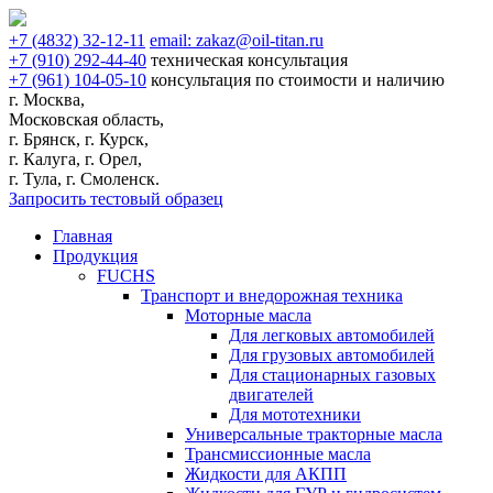
+7
(4832)
32-12-11
email:
zakaz@oil-titan.ru
+7
(910)
292-44-40
техническая консультация
+7
(961)
104-05-10
консультация по стоимости и наличию
г. Москва,
Московская область,
г. Брянск, г. Курск,
г. Калуга, г. Орел,
г. Тула, г. Смоленск.
Запросить тестовый образец
Главная
Продукция
FUCHS
Транспорт и внедорожная техника
Моторные масла
Для легковых автомобилей
Для грузовых автомобилей
Для стационарных газовых
двигателей
Для мототехники
Универсальные тракторные масла
Трансмиссионные масла
Жидкости для АКПП