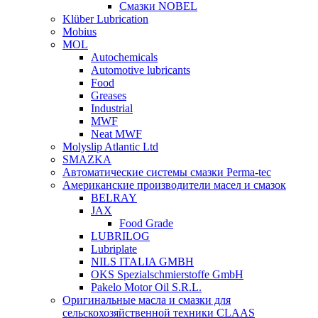
Смазки NOBEL
Klüber Lubrication
Mobius
MOL
Autochemicals
Automotive lubricants
Food
Greases
Industrial
MWF
Neat MWF
Molyslip Atlantic Ltd
SMAZKA
Автоматические системы смазки Perma-tec
Американские производители масел и смазок
BELRAY
JAX
Food Grade
LUBRILOG
Lubriplate
NILS ITALIA GMBH
OKS Spezialschmierstoffe GmbH
Pakelo Motor Oil S.R.L.
Оригинальные масла и смазки для
сельскохозяйственной техники CLAAS