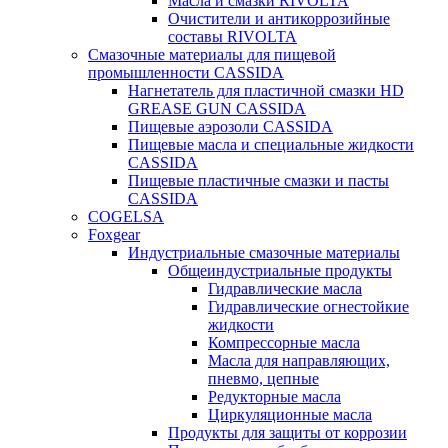
Масла и смазки RIVOLTA
Очистители и антикоррозийные
составы RIVOLTA
Смазочные материалы для пищевой
промышленности CASSIDA
Нагнетатель для пластичной смазки HD
GREASE GUN CASSIDA
Пищевые аэрозоли CASSIDA
Пищевые масла и специальные жидкости
CASSIDA
Пищевые пластичные смазки и пасты
CASSIDA
COGELSA
Foxgear
Индустриальные смазочные материалы
Общеиндустриальные продукты
Гидравлические масла
Гидравлические огнестойкие
жидкости
Компрессорные масла
Масла для направляющих,
пневмо, цепные
Редукторные масла
Циркуляционные масла
Продукты для защиты от коррозии