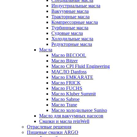
Специальные масла
Индустриальные масла
Вакуумные масла
Тракторные масла
Компрессорные масла
Турбинные масла
Судовые масла
Холодильные масла
Редукторные масла
Масла
Масло BECOOL
Масло Bitzer
Масло CPI Fluid Engineering
МАСЛО Danfoss
Масло EMKARATE
Масло FRICK
Масло FUCHS
Масло Kluber Summit
Масло Sabroe
Масло Trane
Масло холодильное Suniso
Масло для вакуумных насосов
Смазки и масла reinWell
Отраслевые решения
Пищевые смазки ARGO