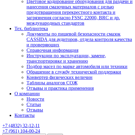
Цветовое кодирование оборудования для раздачи и
нанесения смазочных материалов с целью
предотвращения перекрестного контакта и
загрязнения согласно FSSC 22000, BRC и др.
международных стандартов
Тех. библиотека
Документы по пищевой безопасности смазок
CASSIDA для аудиторов, отдела контроля качества
и проверяющих
Справочная информация
Инструкции по эксплуатации, замене,
транспортировке и хранению
Подбор масел по марке автомобиля или техники
Обращение в службу технической поддержки
Конвертер физических величин
Таблицы аналогов СОЖ
Отзывы и практика применения
О компании
Новости
Статьи
Отзывы
Контакты
+7
(4832)
32-12-11
+7
(961)
104-00-24