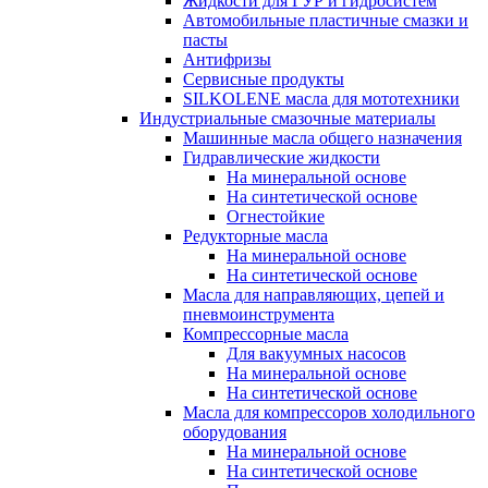
Жидкости для ГУР и гидросистем
Автомобильные пластичные смазки и
пасты
Антифризы
Сервисные продукты
SILKOLENE масла для мототехники
Индустриальные смазочные материалы
Машинные масла общего назначения
Гидравлические жидкости
На минеральной основе
На синтетической основе
Огнестойкие
Редукторные масла
На минеральной основе
На синтетической основе
Масла для направляющих, цепей и
пневмоинструмента
Компрессорные масла
Для вакуумных насосов
На минеральной основе
На синтетической основе
Масла для компрессоров холодильного
оборудования
На минеральной основе
На синтетической основе