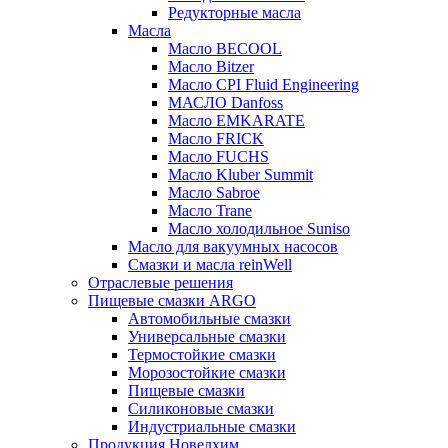
Редукторные масла
Масла
Масло BECOOL
Масло Bitzer
Масло CPI Fluid Engineering
МАСЛО Danfoss
Масло EMKARATE
Масло FRICK
Масло FUCHS
Масло Kluber Summit
Масло Sabroe
Масло Trane
Масло холодильное Suniso
Масло для вакуумных насосов
Смазки и масла reinWell
Отраслевые решения
Пищевые смазки ARGO
Автомобильные смазки
Универсальные смазки
Термостойкие смазки
Морозостойкие смазки
Пищевые смазки
Силиконовые смазки
Индустриальные смазки
Продукция Новелхим