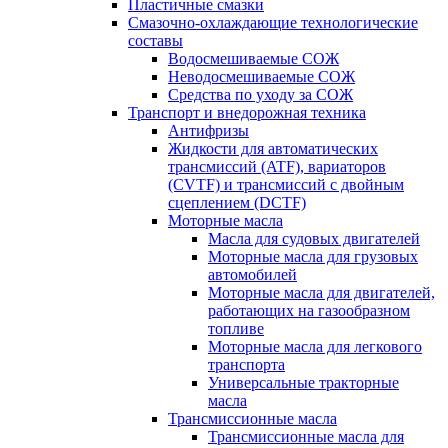
Пластичные смазки
Смазочно-охлаждающие технологические
составы
Водосмешиваемые СОЖ
Неводосмешиваемые СОЖ
Средства по уходу за СОЖ
Транспорт и внедорожная техника
Антифризы
Жидкости для автоматических
трансмиссий (ATF), вариаторов
(CVTF) и трансмиссий с двойным
сцеплением (DCTF)
Моторные масла
Масла для судовых двигателей
Моторные масла для грузовых
автомобилей
Моторные масла для двигателей,
работающих на газообразном
топливе
Моторные масла для легкового
транспорта
Универсальные тракторные
масла
Трансмиссионные масла
Трансмиссионные масла для