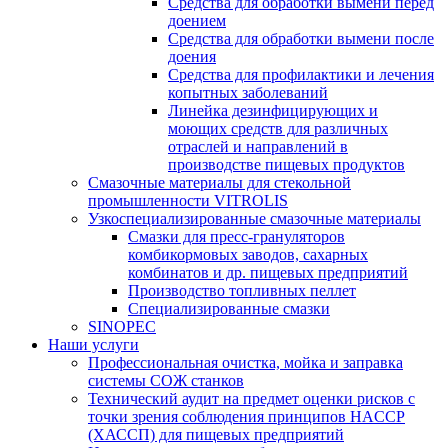
Средства для обработки вымени перед
доением
Средства для обработки вымени после
доения
Средства для профилактики и лечения
копытных заболеваний
Линейка дезинфицирующих и
моющих средств для различных
отраслей и направлений в
производстве пищевых продуктов
Смазочные материалы для стекольной
промышленности VITROLIS
Узкоспециализированные смазочные материалы
Смазки для пресс-грануляторов
комбикормовых заводов, сахарных
комбинатов и др. пищевых предприятий
Производство топливных пеллет
Специализированные смазки
SINOPEC
Наши услуги
Профессиональная очистка, мойка и заправка
системы СОЖ станков
Технический аудит на предмет оценки рисков с
точки зрения соблюдения принципов HACCP
(ХАССП) для пищевых предприятий