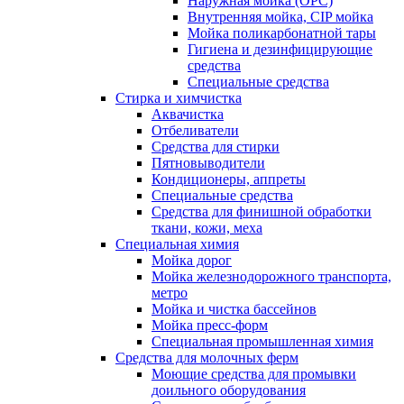
Наружная мойка (ОРС)
Внутренняя мойка, CIP мойка
Мойка поликарбонатной тары
Гигиена и дезинфицирующие
средства
Специальные средства
Стирка и химчистка
Аквачистка
Отбеливатели
Средства для стирки
Пятновыводители
Кондиционеры, аппреты
Специальные средства
Средства для финишной обработки
ткани, кожи, меха
Специальная химия
Мойка дорог
Мойка железнодорожного транспорта,
метро
Мойка и чистка бассейнов
Мойка пресс-форм
Специальная промышленная химия
Средства для молочных ферм
Моющие средства для промывки
доильного оборудования