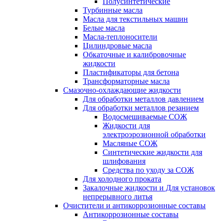
Полусинтетические
Турбинные масла
Масла для текстильных машин
Белые масла
Масла-теплоносители
Цилиндровые масла
Обкаточные и калибровочные
жидкости
Пластификаторы для бетона
Трансформаторные масла
Смазочно-охлаждающие жидкости
Для обработки металлов давлением
Для обработки металлов резанием
Водосмешиваемые СОЖ
Жидкости для
электроэрозионной обработки
Масляные СОЖ
Синтетические жидкости для
шлифования
Средства по уходу за СОЖ
Для холодного проката
Закалочные жидкости и Для установок
непрерывного литья
Очистители и антикоррозионные составы
Антикоррозионные составы