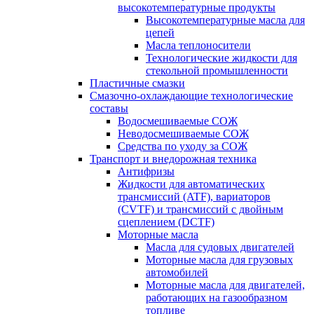
высокотемпературные продукты
Высокотемпературные масла для
цепей
Масла теплоносители
Технологические жидкости для
стекольной промышленности
Пластичные смазки
Смазочно-охлаждающие технологические
составы
Водосмешиваемые СОЖ
Неводосмешиваемые СОЖ
Средства по уходу за СОЖ
Транспорт и внедорожная техника
Антифризы
Жидкости для автоматических
трансмиссий (ATF), вариаторов
(CVTF) и трансмиссий с двойным
сцеплением (DCTF)
Моторные масла
Масла для судовых двигателей
Моторные масла для грузовых
автомобилей
Моторные масла для двигателей,
работающих на газообразном
топливе