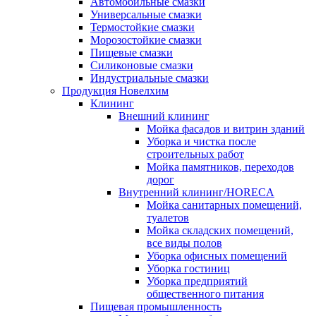
Автомобильные смазки
Универсальные смазки
Термостойкие смазки
Морозостойкие смазки
Пищевые смазки
Силиконовые смазки
Индустриальные смазки
Продукция Новелхим
Клининг
Внешний клининг
Мойка фасадов и витрин зданий
Уборка и чистка после
строительных работ
Мойка памятников, переходов
дорог
Внутренний клининг/HORECA
Мойка санитарных помещений,
туалетов
Мойка складских помещений,
все виды полов
Уборка офисных помещений
Уборка гостиниц
Уборка предприятий
общественного питания
Пищевая промышленность