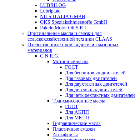
LUBRILOG
Lubriplate
NILS ITALIA GMBH
OKS Spezialschmierstoffe GmbH
Pakelo Motor Oil S.R.L.
Оригинальные масла и смазки для
сельскохозяйственной техники CLAAS
Отечественные производители смазочных
материалов
C.N.R.G.
Моторные масла
ГОСТ
Для бензиновых двигателей
Для газовых двигателей
Для двухтактных двигателей
Для дизельных двигателей
Для четырехтактных двигателей
Трансмиссионные масла
ГОСТ
Для АКПП
Для МКПП
Гидравлические масла
Пластичные смазки
Антифризы