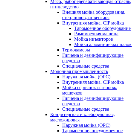
Мясо, рыбоперерабатывающая отрасль,
птицеводство
Внешняя мойка оборудования,
стен, полов, инвентаря
Внутренняя мойка, CIP мойка
Таромоечное оборудование
Рамомоечная машина
Мойка инъекторов
Мойка алюминиевых палок
Термокамеры
Гигиена и дезинфицирующие
средства
Специальные средства
Молочная промышленность
Наружная мойка (ОРС)
Внутренняя мойка, CIP мойка
Мойка серпянок и творож.
мешочков
Гигиена и дезинфицирующие
средства
Специальные средства
Кондитерская и хлебобулочная,
масложировая
Наружная мойка (ОРС)
Таромоечное, посудомоечное