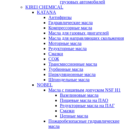
грузовых автомобилей
KIREI CHEMICAL
KATANA
Антифризы
Гидравлические масла
Компрессорные масла
Масла для газовых двигателей
Масла для направляющих скольжения
Моторные масла
Редукторные масла
Смазки
СОЖ
Трансмиссионные масла
Турбинные масла
Циркуляционные масла
Шпиндельные масла
NOBEL
Масла с пищевым допуском NSF H1
Вазелиновые масла
Пищевые масла на ПАО
Редукторные масла на ПАГ
Смазки
Цепные масла
Пожаробезопасные гидравлические
масла