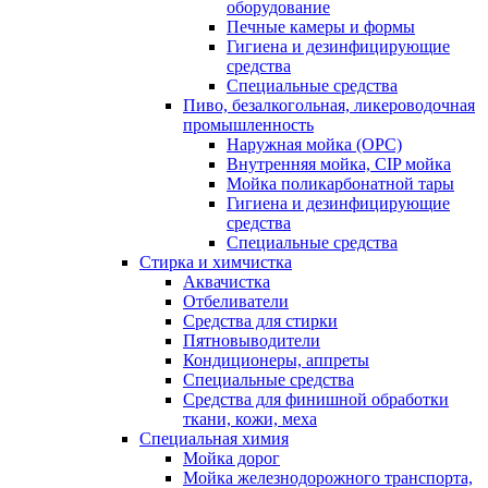
оборудование
Печные камеры и формы
Гигиена и дезинфицирующие
средства
Специальные средства
Пиво, безалкогольная, ликероводочная
промышленность
Наружная мойка (ОРС)
Внутренняя мойка, CIP мойка
Мойка поликарбонатной тары
Гигиена и дезинфицирующие
средства
Специальные средства
Стирка и химчистка
Аквачистка
Отбеливатели
Средства для стирки
Пятновыводители
Кондиционеры, аппреты
Специальные средства
Средства для финишной обработки
ткани, кожи, меха
Специальная химия
Мойка дорог
Мойка железнодорожного транспорта,