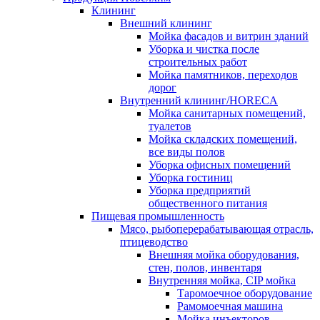
Клининг
Внешний клининг
Мойка фасадов и витрин зданий
Уборка и чистка после
строительных работ
Мойка памятников, переходов
дорог
Внутренний клининг/HORECA
Мойка санитарных помещений,
туалетов
Мойка складских помещений,
все виды полов
Уборка офисных помещений
Уборка гостиниц
Уборка предприятий
общественного питания
Пищевая промышленность
Мясо, рыбоперерабатывающая отрасль,
птицеводство
Внешняя мойка оборудования,
стен, полов, инвентаря
Внутренняя мойка, CIP мойка
Таромоечное оборудование
Рамомоечная машина
Мойка инъекторов