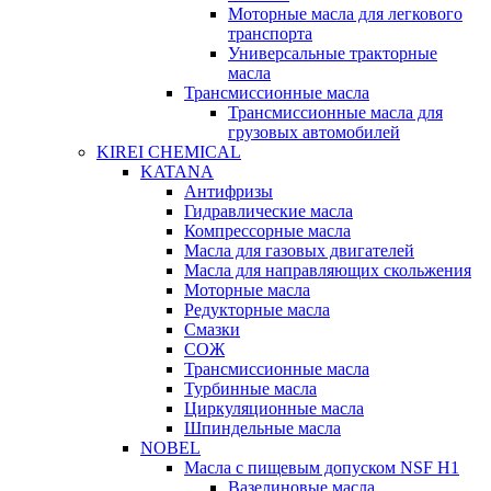
Моторные масла для легкового
транспорта
Универсальные тракторные
масла
Трансмиссионные масла
Трансмиссионные масла для
грузовых автомобилей
KIREI CHEMICAL
KATANA
Антифризы
Гидравлические масла
Компрессорные масла
Масла для газовых двигателей
Масла для направляющих скольжения
Моторные масла
Редукторные масла
Смазки
СОЖ
Трансмиссионные масла
Турбинные масла
Циркуляционные масла
Шпиндельные масла
NOBEL
Масла с пищевым допуском NSF H1
Вазелиновые масла