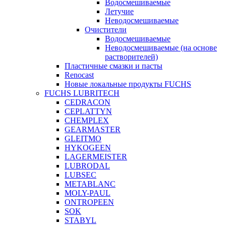
Водосмешиваемые
Летучие
Неводосмешиваемые
Очистители
Водосмешиваемые
Неводосмешиваемые (на основе
растворителей)
Пластичные смазки и пасты
Renocast
Новые локальные продукты FUCHS
FUCHS LUBRITECH
CEDRACON
CEPLATTYN
CHEMPLEX
GEARMASTER
GLEITMO
HYKOGEEN
LAGERMEISTER
LUBRODAL
LUBSEC
METABLANC
MOLY-PAUL
ONTROPEEN
SOK
STABYL