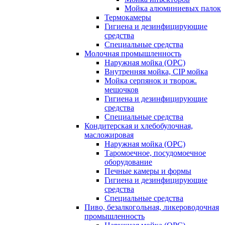
Мойка алюминиевых палок
Термокамеры
Гигиена и дезинфицирующие
средства
Специальные средства
Молочная промышленность
Наружная мойка (ОРС)
Внутренняя мойка, CIP мойка
Мойка серпянок и творож.
мешочков
Гигиена и дезинфицирующие
средства
Специальные средства
Кондитерская и хлебобулочная,
масложировая
Наружная мойка (ОРС)
Таромоечное, посудомоечное
оборудование
Печные камеры и формы
Гигиена и дезинфицирующие
средства
Специальные средства
Пиво, безалкогольная, ликероводочная
промышленность