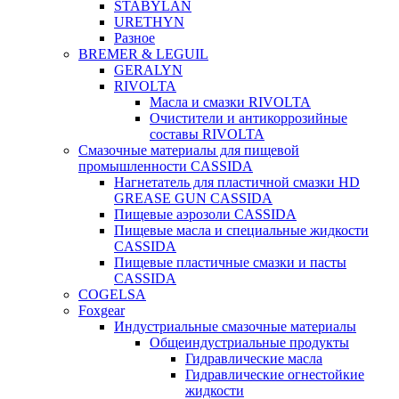
STABYLAN
URETHYN
Разное
BREMER & LEGUIL
GERALYN
RIVOLTA
Масла и смазки RIVOLTA
Очистители и антикоррозийные
составы RIVOLTA
Смазочные материалы для пищевой
промышленности CASSIDA
Нагнетатель для пластичной смазки HD
GREASE GUN CASSIDA
Пищевые аэрозоли CASSIDA
Пищевые масла и специальные жидкости
CASSIDA
Пищевые пластичные смазки и пасты
CASSIDA
COGELSA
Foxgear
Индустриальные смазочные материалы
Общеиндустриальные продукты
Гидравлические масла
Гидравлические огнестойкие
жидкости