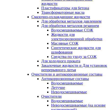
жидкости
Пластификаторы для бетона
Трансформаторные масла
Смазочно-охлаждающие жидкости
Для обработки металлов давлением
Для обработки металлов резанием
Водосмешиваемые СОЖ
Жидкости для
электроэрозионной обработки
Масляные СОЖ
Синтетические жидкости для
шлифования
Средства по уходу за СОЖ
Для холодного проката
Закалочные жидкости и Для установок
непрерывного литья
Очистители и антикоррозионные составы
Антикоррозионные составы
Водосмешиваемые
Летучие
Неводосмешиваемые
Очистители
Водосмешиваемые
Неводосмешиваемые (на основе
растворителей)