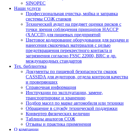
SINOPEC
Наши услуги
Профессиональная очистка, мойка и заправка
системы СОЖ станков
Технический аудит на предмет оценки рисков с
точки зрения соблюдения принципов HACCP
(ХАССП) для пищевых предприятий
Цветовое кодирование оборудования для раздачи и
нанесения смазочных материалов с целью
предотвращения перекрестного контакта и
загрязнения согласно FSSC 22000, BRC и др.
международных стандартов
Тех. библиотека
Документы по пищевой безопасности смазок
CASSIDA для аудиторов, отдела контроля качества
и проверяющих
Справочная информация
Инструкции по эксплуатации, замене,
транспортировке и хранению
Подбор масел по марке автомобиля или техники
Обращение в службу технической поддержки
Конвертер физических величин
Таблицы аналогов СОЖ
Отзывы и практика применения
О компании