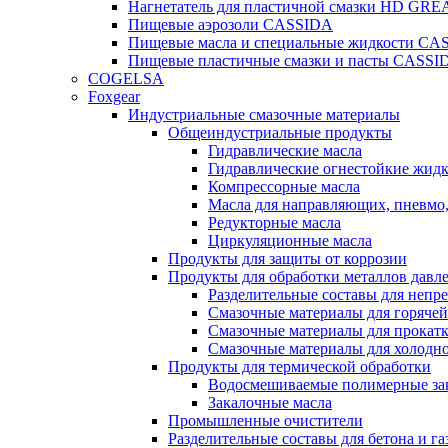
Нагнетатель для пластичной смазки HD G
Пищевые аэрозоли CASSIDA
Пищевые масла и специальные жидкости CA
Пищевые пластичные смазки и пасты CASSI
COGELSA
Foxgear
Индустриальные смазочные материалы
Общеиндустриальные продукты
Гидравлические масла
Гидравлические огнестойкие жид
Компрессорные масла
Масла для направляющих, пневмо
Редукторные масла
Циркуляционные масла
Продукты для защиты от коррозии
Продукты для обработки металлов давл
Разделительные составы для непр
Смазочные материалы для горячей
Смазочные материалы для прокат
Смазочные материалы для холодн
Продукты для термической обработки
Водосмешиваемые полимерные за
Закалочные масла
Промышленные очистители
Разделительные составы для бетона и га