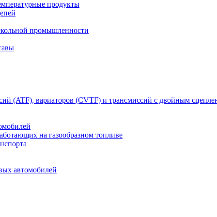
емпературные продукты
цепей
текольной промышленности
тавы
сий (ATF), вариаторов (CVTF) и трансмиссий с двойным сцепл
томобилей
работающих на газообразном топливе
анспорта
овых автомобилей