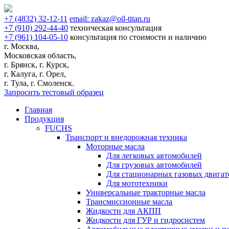
+7
(4832)
32-12-11
email:
zakaz@oil-titan.ru
+7
(910)
292-44-40
техническая консультация
+7
(961)
104-05-10
консультация по стоимости и наличию
г. Москва,
Московская область,
г. Брянск, г. Курск,
г. Калуга, г. Орел,
г. Тула, г. Смоленск.
Запросить тестовый образец
Главная
Продукция
FUCHS
Транспорт и внедорожная техника
Моторные масла
Для легковых автомобилей
Для грузовых автомобилей
Для стационарных газовых двигат
Для мототехники
Универсальные тракторные масла
Трансмиссионные масла
Жидкости для АКПП
Жидкости для ГУР и гидросистем