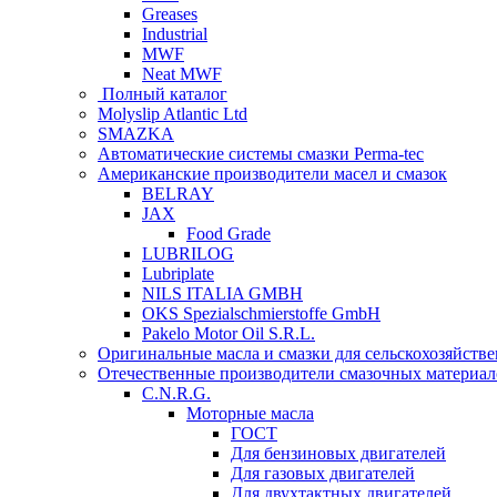
Greases
Industrial
MWF
Neat MWF
Полный каталог
Molyslip Atlantic Ltd
SMAZKA
Автоматические системы смазки Perma-tec
Американские производители масел и смазок
BELRAY
JAX
Food Grade
LUBRILOG
Lubriplate
NILS ITALIA GMBH
OKS Spezialschmierstoffe GmbH
Pakelo Motor Oil S.R.L.
Оригинальные масла и смазки для сельскохозяйст
Отечественные производители смазочных материал
C.N.R.G.
Моторные масла
ГОСТ
Для бензиновых двигателей
Для газовых двигателей
Для двухтактных двигателей