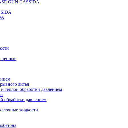
REASE GUN CASSIDA
SSIDA
DA
кости
, цепные
ением
ерывного литья
 и теплой обработки давлением
ки
ой обработки давлением
калочные жидкости
зобетона