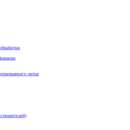
обработки
фования
непрерывного литья
створителей)