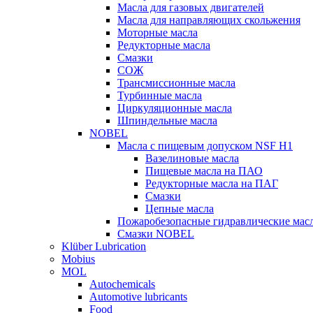
Масла для газовых двигателей
Масла для направляющих скольжения
Моторные масла
Редукторные масла
Смазки
СОЖ
Трансмиссионные масла
Турбинные масла
Циркуляционные масла
Шпиндельные масла
NOBEL
Масла с пищевым допуском NSF H1
Вазелиновые масла
Пищевые масла на ПАО
Редукторные масла на ПАГ
Смазки
Цепные масла
Пожаробезопасные гидравлические мас
Смазки NOBEL
Klüber Lubrication
Mobius
MOL
Autochemicals
Automotive lubricants
Food