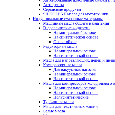
Автомобильные пластичные смазки и п
Антифризы
Сервисные продукты
SILKOLENE масла для мототехники
Индустриальные смазочные материалы
Машинные масла общего назначения
Гидравлические жидкости
На минеральной основе
На синтетической основе
Огнестойкие
Редукторные масла
На минеральной основе
На синтетической основе
Масла для направляющих, цепей и пне
Компрессорные масла
Для вакуумных насосов
На минеральной основе
На синтетической основе
Масла для компрессоров холодильного 
На минеральной основе
На синтетической основе
Полусинтетические
Турбинные масла
Масла для текстильных машин
Белые масла