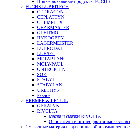
Новые локальные продукты FUCHS
FUCHS LUBRITECH
CEDRACON
CEPLATTYN
CHEMPLEX
GEARMASTER
GLEITMO
HYKOGEEN
LAGERMEISTER
LUBRODAL
LUBSEC
METABLANC
MOLY-PAUL
ONTROPEEN
SOK
STABYL
STABYLAN
URETHYN
Разное
BREMER & LEGUIL
GERALYN
RIVOLTA
Масла и смазки RIVOLTA
Очистители и антикоррозийные соста
Смазочные материалы для пищевой промышленно