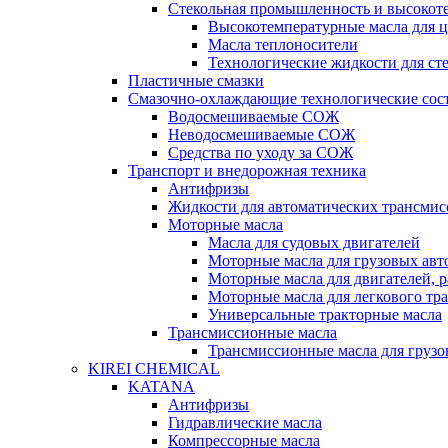
Стекольная промышленность и высокот
Высокотемпературные масла для 
Масла теплоносители
Технологические жидкости для с
Пластичные смазки
Смазочно-охлаждающие технологические сос
Водосмешиваемые СОЖ
Неводосмешиваемые СОЖ
Средства по уходу за СОЖ
Транспорт и внедорожная техника
Антифризы
Жидкости для автоматических трансмис
Моторные масла
Масла для судовых двигателей
Моторные масла для грузовых ав
Моторные масла для двигателей, 
Моторные масла для легкового тр
Универсальные тракторные масла
Трансмиссионные масла
Трансмиссионные масла для груз
KIREI CHEMICAL
KATANA
Антифризы
Гидравлические масла
Компрессорные масла