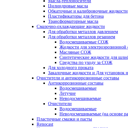
Масла-теплоносители
Цилиндровые масла
Обкаточные и калибровочные жидкости
Пластификаторы для бетона
Трансформаторные масла
Смазочно-охлаждающие жидкости
Для обработки металлов давлением
Для обработки металлов резанием
Водосмешиваемые СОЖ
Жидкости для электроэрозионной 
Масляные СОЖ
Синтетические жидкости для шли
Средства по уходу за СОЖ
Для холодного проката
Закалочные жидкости и Для установок 
Очистители и антикоррозионные составы
Антикоррозионные составы
Водосмешиваемые
Летучие
Неводосмешиваемые
Очистители
Водосмешиваемые
Неводосмешиваемые (на основе ра
Пластичные смазки и пасты
Renocast