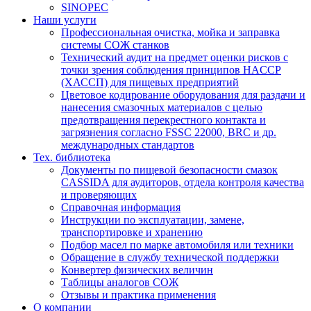
SINOPEC
Наши услуги
Профессиональная очистка, мойка и заправка
системы СОЖ станков
Технический аудит на предмет оценки рисков с
точки зрения соблюдения принципов HACCP
(ХАССП) для пищевых предприятий
Цветовое кодирование оборудования для раздачи и
нанесения смазочных материалов с целью
предотвращения перекрестного контакта и
загрязнения согласно FSSC 22000, BRC и др.
международных стандартов
Тех. библиотека
Документы по пищевой безопасности смазок
CASSIDA для аудиторов, отдела контроля качества
и проверяющих
Справочная информация
Инструкции по эксплуатации, замене,
транспортировке и хранению
Подбор масел по марке автомобиля или техники
Обращение в службу технической поддержки
Конвертер физических величин
Таблицы аналогов СОЖ
Отзывы и практика применения
О компании