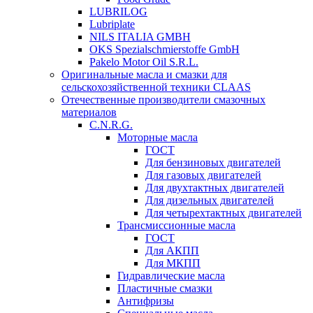
LUBRILOG
Lubriplate
NILS ITALIA GMBH
OKS Spezialschmierstoffe GmbH
Pakelo Motor Oil S.R.L.
Оригинальные масла и смазки для
сельскохозяйственной техники CLAAS
Отечественные производители смазочных
материалов
C.N.R.G.
Моторные масла
ГОСТ
Для бензиновых двигателей
Для газовых двигателей
Для двухтактных двигателей
Для дизельных двигателей
Для четырехтактных двигателей
Трансмиссионные масла
ГОСТ
Для АКПП
Для МКПП
Гидравлические масла
Пластичные смазки
Антифризы