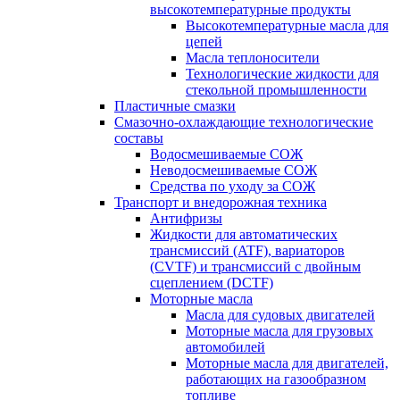
высокотемпературные продукты
Высокотемпературные масла для
цепей
Масла теплоносители
Технологические жидкости для
стекольной промышленности
Пластичные смазки
Смазочно-охлаждающие технологические
составы
Водосмешиваемые СОЖ
Неводосмешиваемые СОЖ
Средства по уходу за СОЖ
Транспорт и внедорожная техника
Антифризы
Жидкости для автоматических
трансмиссий (ATF), вариаторов
(CVTF) и трансмиссий с двойным
сцеплением (DCTF)
Моторные масла
Масла для судовых двигателей
Моторные масла для грузовых
автомобилей
Моторные масла для двигателей,
работающих на газообразном
топливе