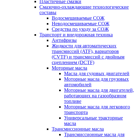
Пластичные смазки
Смазочно-охлаждающие технологические
составы
Водосмешиваемые СОЖ
Неводосмешиваемые СОЖ
Средства по уходу за СОЖ
Транспорт и внедорожная техника
Антифризы
Жидкости для автоматических
трансмиссий (ATF), вариаторов
(CVTF) и трансмиссий с двойным
сцеплением (DCTF)
Моторные масла
Масла для судовых двигателей
Моторные масла для грузовых
автомобилей
Моторные масла для двигателей,
работающих на газообразном
топливе
Моторные масла для легкового
транспорта
Универсальные тракторные
масла
Трансмиссионные масла
Трансмиссионные масла для