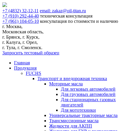
+7
(4832)
32-12-11
email:
zakaz@oil-titan.ru
+7
(910)
292-44-40
техническая консультация
+7
(961)
104-05-10
консультация по стоимости и наличию
г. Москва,
Московская область,
г. Брянск, г. Курск,
г. Калуга, г. Орел,
г. Тула, г. Смоленск.
Запросить тестовый образец
Главная
Продукция
FUCHS
Транспорт и внедорожная техника
Моторные масла
Для легковых автомобилей
Для грузовых автомобилей
Для стационарных газовых
двигателей
Для мототехники
Универсальные тракторные масла
Трансмиссионные масла
Жидкости для АКПП