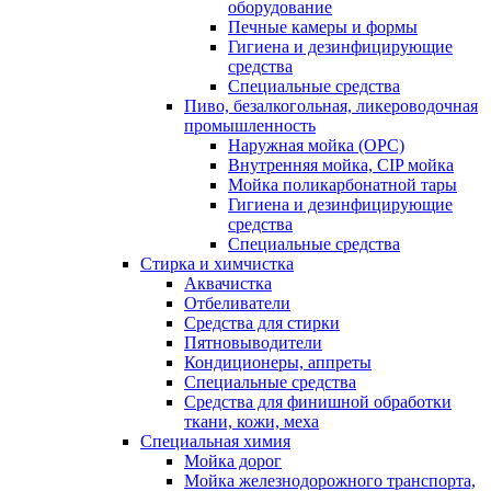
оборудование
Печные камеры и формы
Гигиена и дезинфицирующие
средства
Специальные средства
Пиво, безалкогольная, ликероводочная
промышленность
Наружная мойка (ОРС)
Внутренняя мойка, CIP мойка
Мойка поликарбонатной тары
Гигиена и дезинфицирующие
средства
Специальные средства
Стирка и химчистка
Аквачистка
Отбеливатели
Средства для стирки
Пятновыводители
Кондиционеры, аппреты
Специальные средства
Средства для финишной обработки
ткани, кожи, меха
Специальная химия
Мойка дорог
Мойка железнодорожного транспорта,