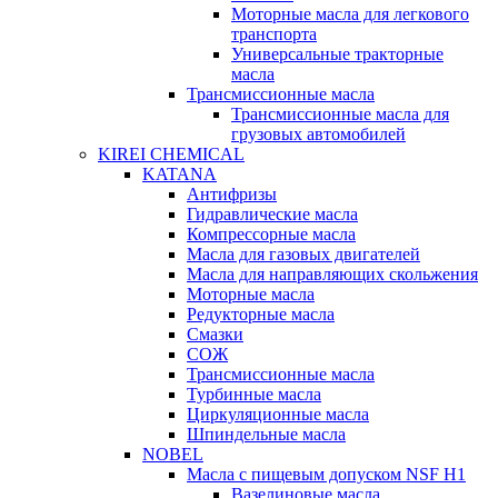
Моторные масла для легкового
транспорта
Универсальные тракторные
масла
Трансмиссионные масла
Трансмиссионные масла для
грузовых автомобилей
KIREI CHEMICAL
KATANA
Антифризы
Гидравлические масла
Компрессорные масла
Масла для газовых двигателей
Масла для направляющих скольжения
Моторные масла
Редукторные масла
Смазки
СОЖ
Трансмиссионные масла
Турбинные масла
Циркуляционные масла
Шпиндельные масла
NOBEL
Масла с пищевым допуском NSF H1
Вазелиновые масла