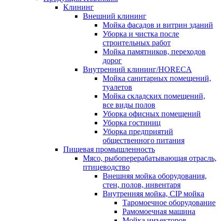
Клининг
Внешний клининг
Мойка фасадов и витрин зданий
Уборка и чистка после
строительных работ
Мойка памятников, переходов
дорог
Внутренний клининг/HORECA
Мойка санитарных помещений,
туалетов
Мойка складских помещений,
все виды полов
Уборка офисных помещений
Уборка гостиниц
Уборка предприятий
общественного питания
Пищевая промышленность
Мясо, рыбоперерабатывающая отрасль,
птицеводство
Внешняя мойка оборудования,
стен, полов, инвентаря
Внутренняя мойка, CIP мойка
Таромоечное оборудование
Рамомоечная машина
Мойка инъекторов