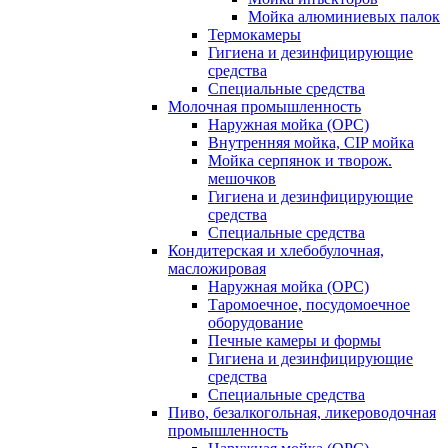
Мойка алюминиевых палок
Термокамеры
Гигиена и дезинфицирующие
средства
Специальные средства
Молочная промышленность
Наружная мойка (ОРС)
Внутренняя мойка, CIP мойка
Мойка серпянок и творож.
мешочков
Гигиена и дезинфицирующие
средства
Специальные средства
Кондитерская и хлебобулочная,
масложировая
Наружная мойка (ОРС)
Таромоечное, посудомоечное
оборудование
Печные камеры и формы
Гигиена и дезинфицирующие
средства
Специальные средства
Пиво, безалкогольная, ликероводочная
промышленность