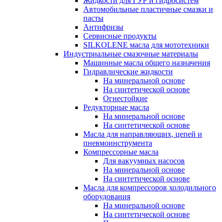
Жидкости для ГУР и гидросистем
Автомобильные пластичные смазки и
пасты
Антифризы
Сервисные продукты
SILKOLENE масла для мототехники
Индустриальные смазочные материалы
Машинные масла общего назначения
Гидравлические жидкости
На минеральной основе
На синтетической основе
Огнестойкие
Редукторные масла
На минеральной основе
На синтетической основе
Масла для направляющих, цепей и
пневмоинструмента
Компрессорные масла
Для вакуумных насосов
На минеральной основе
На синтетической основе
Масла для компрессоров холодильного
оборудования
На минеральной основе
На синтетической основе