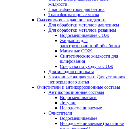
жидкости
Пластификаторы для бетона
Трансформаторные масла
Смазочно-охлаждающие жидкости
Для обработки металлов давлением
Для обработки металлов резанием
Водосмешиваемые СОЖ
Жидкости для
электроэрозионной обработки
Масляные СОЖ
Синтетические жидкости для
шлифования
Средства по уходу за СОЖ
Для холодного проката
Закалочные жидкости и Для установок
непрерывного литья
Очистители и антикоррозионные составы
Антикоррозионные составы
Водосмешиваемые
Летучие
Неводосмешиваемые
Очистители
Водосмешиваемые
Неводосмешиваемые (на основе
растворителей)