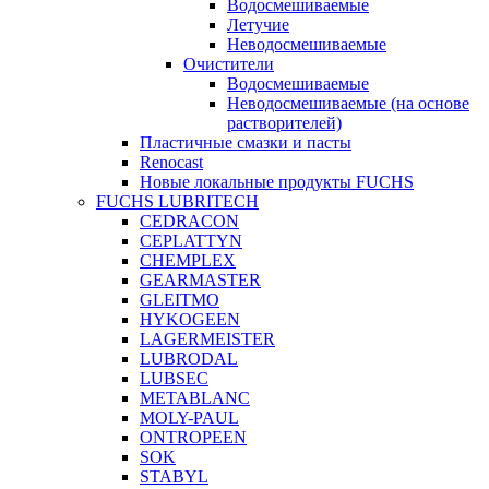
Водосмешиваемые
Летучие
Неводосмешиваемые
Очистители
Водосмешиваемые
Неводосмешиваемые (на основе
растворителей)
Пластичные смазки и пасты
Renocast
Новые локальные продукты FUCHS
FUCHS LUBRITECH
CEDRACON
CEPLATTYN
CHEMPLEX
GEARMASTER
GLEITMO
HYKOGEEN
LAGERMEISTER
LUBRODAL
LUBSEC
METABLANC
MOLY-PAUL
ONTROPEEN
SOK
STABYL