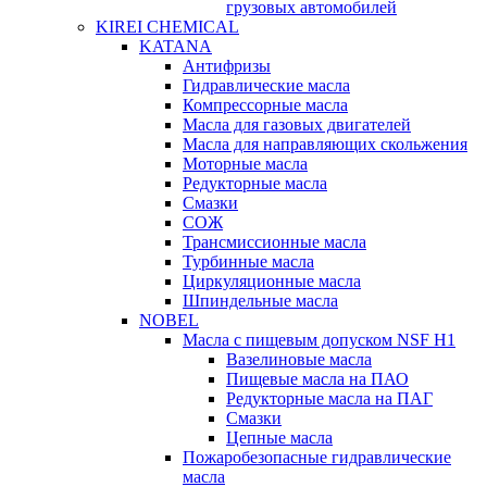
грузовых автомобилей
KIREI CHEMICAL
KATANA
Антифризы
Гидравлические масла
Компрессорные масла
Масла для газовых двигателей
Масла для направляющих скольжения
Моторные масла
Редукторные масла
Смазки
СОЖ
Трансмиссионные масла
Турбинные масла
Циркуляционные масла
Шпиндельные масла
NOBEL
Масла с пищевым допуском NSF H1
Вазелиновые масла
Пищевые масла на ПАО
Редукторные масла на ПАГ
Смазки
Цепные масла
Пожаробезопасные гидравлические
масла