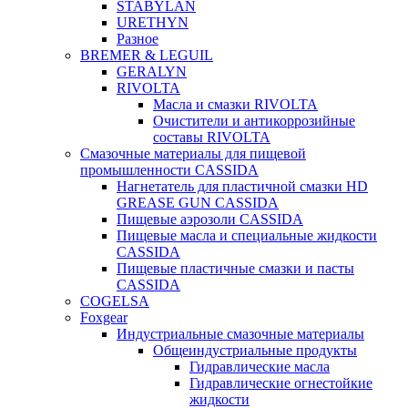
STABYLAN
URETHYN
Разное
BREMER & LEGUIL
GERALYN
RIVOLTA
Масла и смазки RIVOLTA
Очистители и антикоррозийные
составы RIVOLTA
Смазочные материалы для пищевой
промышленности CASSIDA
Нагнетатель для пластичной смазки HD
GREASE GUN CASSIDA
Пищевые аэрозоли CASSIDA
Пищевые масла и специальные жидкости
CASSIDA
Пищевые пластичные смазки и пасты
CASSIDA
COGELSA
Foxgear
Индустриальные смазочные материалы
Общеиндустриальные продукты
Гидравлические масла
Гидравлические огнестойкие
жидкости