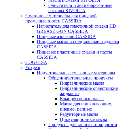
Масла и смазки RIVOLTA
Очистители и антикоррозийные
составы RIVOLTA
Смазочные материалы для пищевой
промышленности CASSIDA
Нагнетатель для пластичной смазки HD
GREASE GUN CASSIDA
Пищевые аэрозоли CASSIDA
Пищевые масла и специальные жидкости
CASSIDA
Пищевые пластичные смазки и пасты
CASSIDA
COGELSA
Foxgear
Индустриальные смазочные материалы
Общеиндустриальные продукты
Гидравлические масла
Гидравлические огнестойкие
жидкости
Компрессорные масла
Масла для направляющих,
пневмо, цепные
Редукторные масла
Циркуляционные масла
Продукты для защиты от коррозии