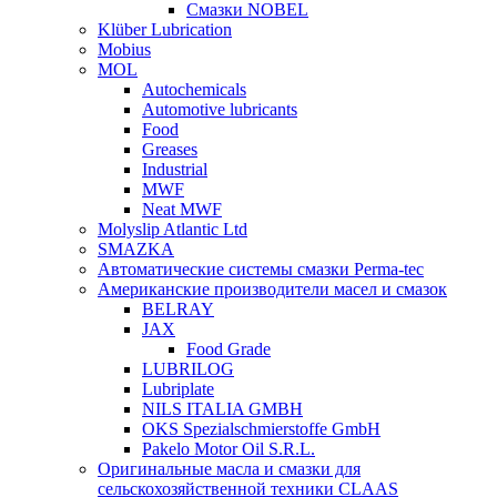
Смазки NOBEL
Klüber Lubrication
Mobius
MOL
Autochemicals
Automotive lubricants
Food
Greases
Industrial
MWF
Neat MWF
Molyslip Atlantic Ltd
SMAZKA
Автоматические системы смазки Perma-tec
Американские производители масел и смазок
BELRAY
JAX
Food Grade
LUBRILOG
Lubriplate
NILS ITALIA GMBH
OKS Spezialschmierstoffe GmbH
Pakelo Motor Oil S.R.L.
Оригинальные масла и смазки для
сельскохозяйственной техники CLAAS