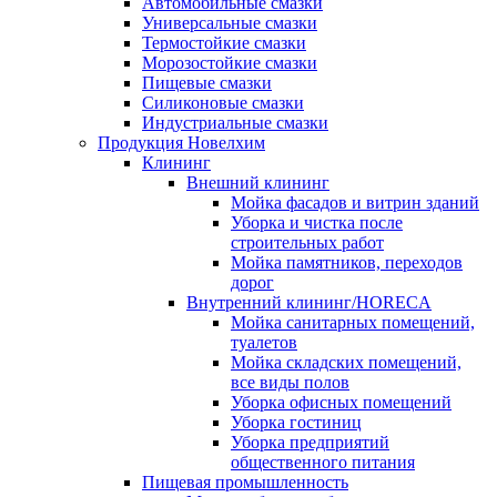
Автомобильные смазки
Универсальные смазки
Термостойкие смазки
Морозостойкие смазки
Пищевые смазки
Силиконовые смазки
Индустриальные смазки
Продукция Новелхим
Клининг
Внешний клининг
Мойка фасадов и витрин зданий
Уборка и чистка после
строительных работ
Мойка памятников, переходов
дорог
Внутренний клининг/HORECA
Мойка санитарных помещений,
туалетов
Мойка складских помещений,
все виды полов
Уборка офисных помещений
Уборка гостиниц
Уборка предприятий
общественного питания
Пищевая промышленность