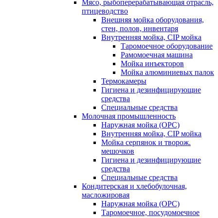
Мясо, рыбоперерабатывающая отрасль,
птицеводство
Внешняя мойка оборудования,
стен, полов, инвентаря
Внутренняя мойка, CIP мойка
Таромоечное оборудование
Рамомоечная машина
Мойка инъекторов
Мойка алюминиевых палок
Термокамеры
Гигиена и дезинфицирующие
средства
Специальные средства
Молочная промышленность
Наружная мойка (ОРС)
Внутренняя мойка, CIP мойка
Мойка серпянок и творож.
мешочков
Гигиена и дезинфицирующие
средства
Специальные средства
Кондитерская и хлебобулочная,
масложировая
Наружная мойка (ОРС)
Таромоечное, посудомоечное