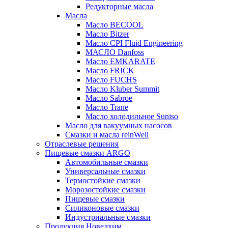
Редукторные масла
Масла
Масло BECOOL
Масло Bitzer
Масло CPI Fluid Engineering
МАСЛО Danfoss
Масло EMKARATE
Масло FRICK
Масло FUCHS
Масло Kluber Summit
Масло Sabroe
Масло Trane
Масло холодильное Suniso
Масло для вакуумных насосов
Смазки и масла reinWell
Отраслевые решения
Пищевые смазки ARGO
Автомобильные смазки
Универсальные смазки
Термостойкие смазки
Морозостойкие смазки
Пищевые смазки
Силиконовые смазки
Индустриальные смазки
Продукция Новелхим