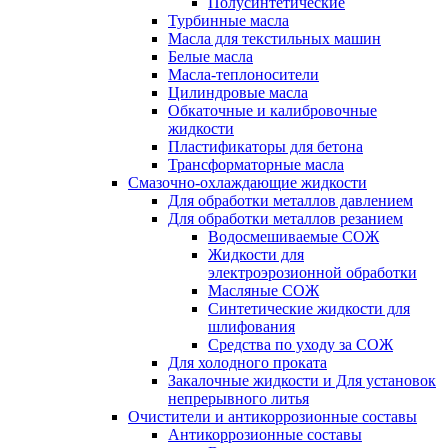
Полусинтетические
Турбинные масла
Масла для текстильных машин
Белые масла
Масла-теплоносители
Цилиндровые масла
Обкаточные и калибровочные
жидкости
Пластификаторы для бетона
Трансформаторные масла
Смазочно-охлаждающие жидкости
Для обработки металлов давлением
Для обработки металлов резанием
Водосмешиваемые СОЖ
Жидкости для
электроэрозионной обработки
Масляные СОЖ
Синтетические жидкости для
шлифования
Средства по уходу за СОЖ
Для холодного проката
Закалочные жидкости и Для установок
непрерывного литья
Очистители и антикоррозионные составы
Антикоррозионные составы