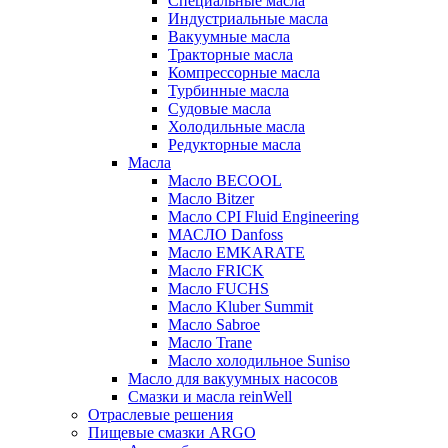
Специальные масла
Индустриальные масла
Вакуумные масла
Тракторные масла
Компрессорные масла
Турбинные масла
Судовые масла
Холодильные масла
Редукторные масла
Масла
Масло BECOOL
Масло Bitzer
Масло CPI Fluid Engineering
МАСЛО Danfoss
Масло EMKARATE
Масло FRICK
Масло FUCHS
Масло Kluber Summit
Масло Sabroe
Масло Trane
Масло холодильное Suniso
Масло для вакуумных насосов
Смазки и масла reinWell
Отраслевые решения
Пищевые смазки ARGO