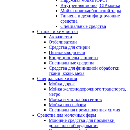
Наружная мойка (ОРС)
Внутренняя мойка, CIP мойка
Мойка поликарбонатной тары
Гигиена и дезинфицирующие
средства
Специальные средства
Стирка и химчистка
Аквачистка
Отбеливатели
Средства для стирки
Пятновыводители
Кондиционеры, аппреты
Специальные средства
Средства для финишной обработки
ткани, кожи, меха
Специальная химия
Мойка дорог
Мойка железнодорожного транспорта,
метро
Мойка и чистка бассейнов
Мойка пресс-форм
Специальная промышленная химия
Средства для молочных ферм
Моющие средства для промывки
доильного оборудования