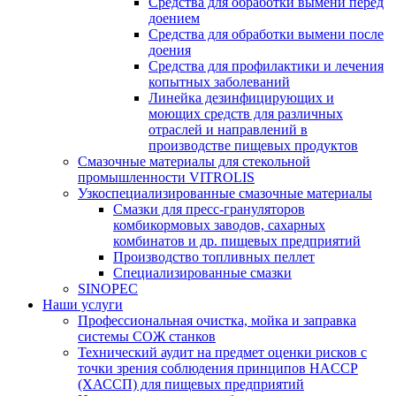
Средства для обработки вымени перед
доением
Средства для обработки вымени после
доения
Средства для профилактики и лечения
копытных заболеваний
Линейка дезинфицирующих и
моющих средств для различных
отраслей и направлений в
производстве пищевых продуктов
Смазочные материалы для стекольной
промышленности VITROLIS
Узкоспециализированные смазочные материалы
Смазки для пресс-грануляторов
комбикормовых заводов, сахарных
комбинатов и др. пищевых предприятий
Производство топливных пеллет
Специализированные смазки
SINOPEC
Наши услуги
Профессиональная очистка, мойка и заправка
системы СОЖ станков
Технический аудит на предмет оценки рисков с
точки зрения соблюдения принципов HACCP
(ХАССП) для пищевых предприятий