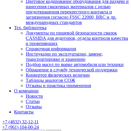
Цветовое кодирование оборудования для раздачи и
нанесения смазочных материалов с целью
предотвращения перекрестного контакта и
загрязнения согласно FSSC 22000, BRC и др.
международных стандартов
Тех. библиотека
Документы по пищевой безопасности смазок
CASSIDA для аудиторов, отдела контроля качества
и проверяющих
Справочная информация
Инструкции по эксплуатации, замене,
транспортировке и хранению
Подбор масел по марке автомобиля или техники
Обращение в службу технической поддержки
Конвертер физических величин
Таблицы аналогов СОЖ
Отзывы и практика применения
О компании
Новости
Статьи
Отзывы
Контакты
+7
(4832)
32-12-11
+7
(961)
104-00-24